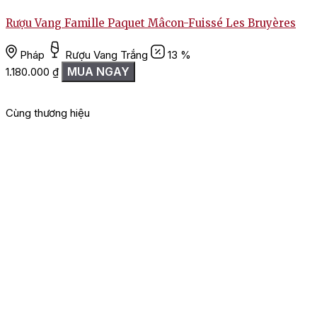
Chưa có đánh giá nào.
Rượu Vang Famille Paquet Mâcon-Fuissé Les Bruyères
Hãy là người đầu tiên nhận xét “Rượu Vang Chateau De
T
Meursault Meursault Charmes”
Pháp
Rượu Vang Trắng
13 %
Bạn phải
đăng nhập
để gửi đánh giá.
MUA NGAY
1.180.000
₫
Cùng thương hiệu