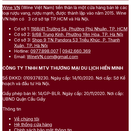
Wine VN
(Wine Việt Nam) tiền thân là một cửa hàng bán lẻ các
loại rượu vang, rượu mạnh, được thành lập vào năm 2015. Wine
VN hiện có 3 cơ sở tại TP.HCM và Hà Nội.
Cơ sở 1:
1168/41 Trường Sa, Phường Phú Nhuận, TP. HCM
Cơ sở 2:
9/68 Trung Kính, Phường Yên Hòa, TP. Hà Nội
Cơ sở 3:
Shop 9 TN Pandora 53 Triều Khúc, P. Thanh
Xuân, TP. Hà Nội
Hotline:
0977.898.007
|
0942.660.369
Email:
WineVN.com@gmail.com
CÔNG TY TNHH MTV THƯƠNG MẠI DU LỊCH HIỀN MINH
Số ĐKKD: 0109378230. Ngày cấp: 14/10/2020. Nơi cấp: Sở Kế
hoạch và đầu tư Hà Nội.
Giấy phép bán lẻ: 14/GP-BLR. Ngày cấp: 20/11/2020. Nơi cấp:
UBND Quận Cầu Giấy
Thông tin
Về chúng tôi
Hệ thống cửa hàng
Chính sách bảo mật thông tin