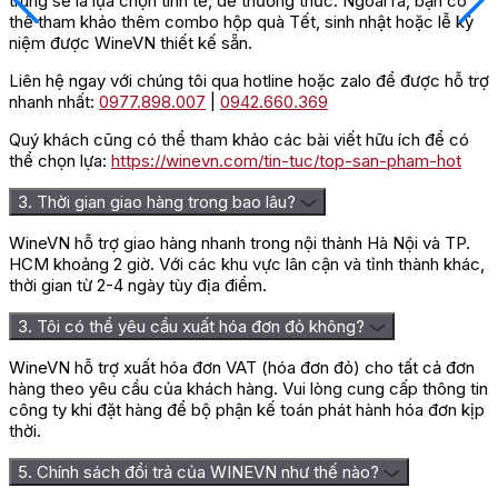
trung sẽ là lựa chọn tinh tế, dễ thưởng thức. Ngoài ra, bạn có
Chai vang Chateau De Meursault Meursault Charmes là lựa
thể tham khảo thêm combo hộp quà Tết, sinh nhật hoặc lễ kỷ
chọn tuyệt vời cho khách hàng với mức giá phải chăng. Giá của
niệm được WineVN thiết kế sẵn.
chai
rượu vang Pháp
cao cấp này được Wine VN bán với giá
2.480.000 VNĐ/chai
. Đây chắc chắn là lựa chọn mà những
Liên hệ ngay với chúng tôi qua hotline hoặc zalo để được hỗ trợ
người sành vang không nên bỏ qua.
nhanh nhất:
0977.898.007
|
0942.660.369
Quý khách cũng có thể tham khảo các bài viết hữu ích để có
Hương vị đặc trưng của Vang Chateau
thể chọn lựa:
https://winevn.com/tin-tuc/top-san-pham-hot
De Meursault Meursault Charmes
3. Thời gian giao hàng trong bao lâu?
Giống nho Chardonnay được trồng trên đất lẫn đá vôi tại vùng
WineVN hỗ trợ giao hàng nhanh trong nội thành Hà Nội và TP.
Bourgogne, Burgundy đã có được một hương vị đặc sắc riêng
HCM khoảng 2 giờ. Với các khu vực lân cận và tỉnh thành khác,
mà không giống nho nào có được. Vì thế mà khi được đem ra
thời gian từ 2-4 ngày tùy địa điểm.
để làm Rượu Meursault Charmes đã khiến cho rượu có màu
vàng rơm đầy óng ả, cá tính và khá rực rỡ dưới ánh mặt trời.
3. Tôi có thể yêu cầu xuất hóa đơn đỏ không?
Màu rượu này được ví như một bông hoa hướng dương đang
hướng về phía mặt trời vậy.
WineVN hỗ trợ xuất hóa đơn VAT (hóa đơn đỏ) cho tất cả đơn
hàng theo yêu cầu của khách hàng. Vui lòng cung cấp thông tin
Sự thu hút về màu sắc của rượu chỉ là điều đầu tiên, khi rượu rót
công ty khi đặt hàng để bộ phận kế toán phát hành hóa đơn kịp
ra ly, lắc đều ly lên và đưa lên mũi ngửi thì bạn sẽ bị kích thích
thời.
mạnh hơn bởi mùi hương hoa quả đặc sắc của rượu. Đó là sự
phức hợp của nhiều loại hoa quả nhiệt đới có màu vàng rất cân
5. Chính sách đổi trả của WINEVN như thế nào?
bằng, hài hòa với nhau bùng nổ trong khoang miệng làm vị giác