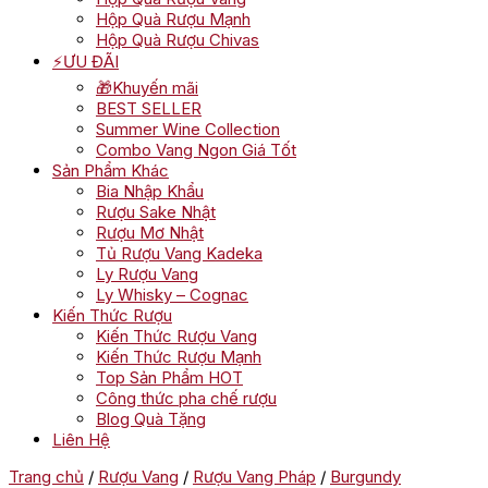
Hộp Quà Rượu Mạnh
Hộp Quà Rượu Chivas
⚡ƯU ĐÃI
🎁Khuyến mãi
BEST SELLER
Summer Wine Collection
Combo Vang Ngon Giá Tốt
Sản Phẩm Khác
Bia Nhập Khẩu
Rượu Sake Nhật
Rượu Mơ Nhật
Tủ Rượu Vang Kadeka
Ly Rượu Vang
Ly Whisky – Cognac
Kiến Thức Rượu
Kiến Thức Rượu Vang
Kiến Thức Rượu Mạnh
Top Sản Phẩm HOT
Công thức pha chế rượu
Blog Quà Tặng
Liên Hệ
Trang chủ
/
Rượu Vang
/
Rượu Vang Pháp
/
Burgundy