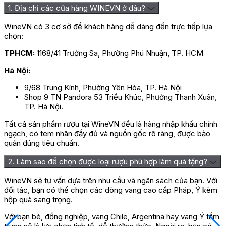
1. Địa chỉ các cửa hàng WINEVN ở đâu?
Rượu Vang Chateau De Meursault Meursault 
WineVN có 3 cơ sở để khách hàng dễ dàng đến trực tiếp lựa
chọn:
Phương pháp sản xuất của Vang Chateau De
TPHCM:
1168/41 Trường Sa, Phường Phú Nhuận, TP. HCM
Meursault Meursault Charmes
Hà Nội:
Nguyên liệu chính để sản xuất nên chai vang Chateau De
Meursault Meursault Charmes là giống nho
Chardonnay
được
9/68 Trung Kính, Phường Yên Hòa, TP. Hà Nội
gieo trồng tại vùng Bourgogne. Thời gian thu hoạch nho diễn ra
Shop 9 TN Pandora 53 Triều Khúc, Phường Thanh Xuân,
vào tháng 9 trong khoảng 2 tuần. Sau khi nho được thu hái sẽ
TP. Hà Nội.
bắt đầu quá trình sơ chế để đảm bảo hương vị và độ tươi ngon.
Tất cả sản phẩm rượu tại WineVN đều là hàng nhập khẩu chính
Tiếp đến nho được nghiền ép và tiến hành lên men tự nhiên
ngạch, có tem nhãn đầy đủ và nguồn gốc rõ ràng, được bảo
trong thùng gỗ sồi Pháp khoảng 24 tháng. Khi rượu đã đạt
quản đúng tiêu chuẩn.
chuẩn hương vị, loại
rượu vang trắng
này sẽ được đóng trong
chai có dung tích 750ml rồi dán nhãn theo quy chuẩn để phân
2. Làm sao để chọn được loại rượu phù hợp làm quà tặng?
phối ra thị trường.
WineVN sẽ tư vấn dựa trên nhu cầu và ngân sách của bạn. Với
Giá rượu Vang Chateau De Meursault
đối tác, bạn có thể chọn các dòng vang cao cấp Pháp, Ý kèm
hộp quà sang trọng.
Meursault Charmes
Với bạn bè, đồng nghiệp, vang Chile, Argentina hay vang Ý tầm