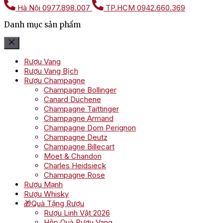
Hà Nội
0977.898.007
TP.HCM
0942.660.369
Danh mục sản phẩm
Rượu Vang
Rượu Vang Bịch
Rượu Champagne
Champagne Bollinger
Canard Duchene
Champagne Taittinger
Champagne Armand
Champagne Dom Perignon
Champagne Deutz
Champagne Billecart
Moet & Chandon
Charles Heidsieck
Champagne Rose
Rượu Mạnh
Rượu Whisky
🎁Quà Tặng Rượu
Rượu Linh Vật 2026
Hộp Quà Rượu Vang