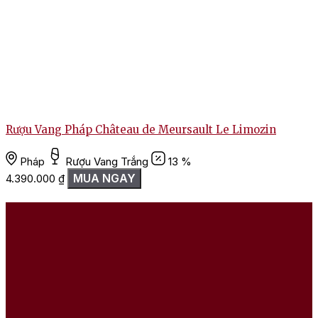
Rượu Vang Pháp Château de Meursault Le Limozin
Pháp
Rượu Vang Trắng
13 %
MUA NGAY
4.390.000
₫
1