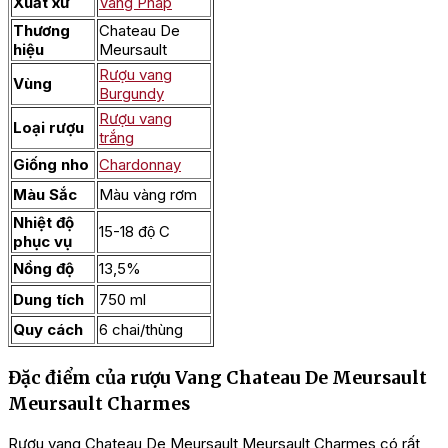
Xuất xứ
Vang Pháp
Thương
Chateau De
hiệu
Meursault
Rượu vang
Vùng
Burgundy
Rượu vang
Loại rượu
trắng
Giống nho
Chardonnay
Màu Sắc
Màu vàng rơm
Nhiệt độ
15-18 độ C
phục vụ
Nồng độ
13,5%
Dung tích
750 ml
Quy cách
6 chai/thùng
Đặc điểm của rượu Vang Chateau De Meursault
Meursault Charmes
Rượu vang Chateau De Meursault Meursault Charmes có rất