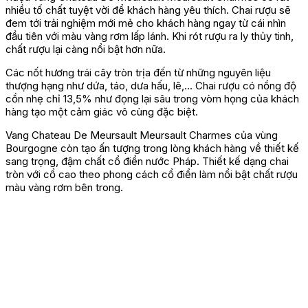
nhiều tố chất tuyệt vời để khách hàng yêu thích. Chai rượu sẽ
đem tới trải nghiệm mới mẻ cho khách hàng ngay từ cái nhìn
đầu tiên với màu vàng rơm lấp lánh. Khi rót rượu ra ly thủy tinh,
chất rượu lại càng nổi bật hơn nữa.
Các nốt hương trái cây tròn trịa đến từ những nguyên liệu
thượng hạng như dứa, táo, dưa hấu, lê,… Chai rượu có nồng độ
cồn nhẹ chỉ 13,5% như đọng lại sâu trong vòm họng của khách
hàng tạo một cảm giác vô cùng đặc biệt.
Vang Chateau De Meursault Meursault Charmes của vùng
Bourgogne
còn tạo ấn tượng trong lòng khách hàng về thiết kế
sang trọng, đậm chất cổ điển nước Pháp. Thiết kế dạng chai
tròn với cổ cao theo phong cách cổ điển làm nổi bật chất rượu
màu vàng rơm bên trong.