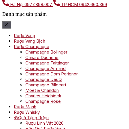
Hà Nội
0977.898.007
TP.HCM
0942.660.369
Danh mục sản phẩm
Rượu Vang
Rượu Vang Bịch
Rượu Champagne
Champagne Bollinger
Canard Duchene
Champagne Taittinger
Champagne Armand
Champagne Dom Perignon
Champagne Deutz
Champagne Billecart
Moet & Chandon
Charles Heidsieck
Champagne Rose
Rượu Mạnh
Rượu Whisky
🎁Quà Tặng Rượu
Rượu Linh Vật 2026
Hộp Quà Rượu Vang