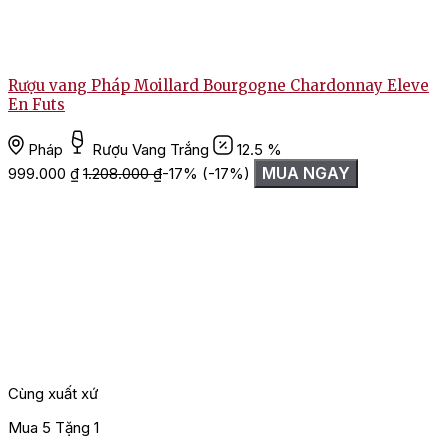
Rượu vang Pháp Moillard Bourgogne Chardonnay Eleve
En Futs
Pháp
Rượu Vang Trắng
12.5 %
MUA NGAY
999.000
₫
1.208.000
₫
-17%
(-17%)
Cùng xuất xứ
Mua 5 Tặng 1
M