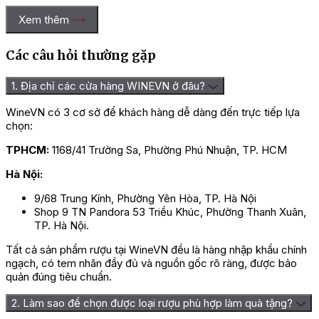
Xem thêm
Các câu hỏi thường gặp
1. Địa chỉ các cửa hàng WINEVN ở đâu?
WineVN có 3 cơ sở để khách hàng dễ dàng đến trực tiếp lựa
chọn:
TPHCM:
1168/41 Trường Sa, Phường Phú Nhuận, TP. HCM
Hà Nội:
9/68 Trung Kính, Phường Yên Hòa, TP. Hà Nội
Shop 9 TN Pandora 53 Triều Khúc, Phường Thanh Xuân,
TP. Hà Nội.
Tất cả sản phẩm rượu tại WineVN đều là hàng nhập khẩu chính
ngạch, có tem nhãn đầy đủ và nguồn gốc rõ ràng, được bảo
quản đúng tiêu chuẩn.
2. Làm sao để chọn được loại rượu phù hợp làm quà tặng?