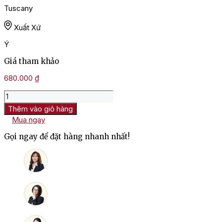
Tuscany
Xuất Xứ
Ý
Giá tham khảo
680.000
₫
Rượu
Vang
Thêm vào giỏ hàng
Ý
Mua ngay
Castello
D'Albola
Gọi ngay để đặt hàng nhanh nhất!
OSO
Toscana
số
lượng