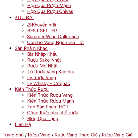
Hộp Quà Rượu Mạnh
Hộp Quà Rượu Chivas
⚡ƯU ĐÃI
🎁Khuyến mãi
BEST SELLER
Summer Wine Collection
Combo Vang Ngon Giá Tốt
Sản Phẩm Khác
Bia Nhập Khẩu
Rượu Sake Nhật
Rượu Mơ Nhật
Tủ Rượu Vang Kadeka
Ly Rượu Vang
Ly Whisky – Cognac
Kiến Thức Rượu
Kiến Thức Rượu Vang
Kiến Thức Rượu Mạnh
Top Sản Phẩm HOT
Công thức pha chế rượu
Blog Quà Tặng
Liên Hệ
Trang chủ
/
Rượu Vang
/
Rượu Vang Theo Giá
/
Rượu Vang Giá