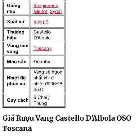
Giống
Sangiovese
,
nho
Merlot
,
Syrah
Xuất xứ
Vang Ý
Thương
Castello
hiệu
D’Albola
Vùng làm
Tuscany
vang
Màu sắc
Đỏ ruby
Vang sẽ ngon
Nhiệt độ
nhất khi ở
phục vụ
nhiệt độ 16-18
độ C.
6 Chai /
Quy cách
Thùng
Giá Rượu Vang Castello D’Albola OSO
Toscana