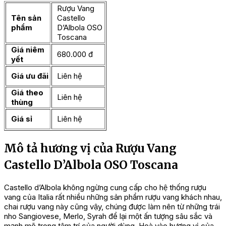
Rượu Vang
Tên sản
Castello
phẩm
D’Albola OSO
Toscana
Giá niêm
680.000 đ
yết
Giá ưu đãi
Liên hệ
Giá theo
Liên hệ
thùng
Giá sỉ
Liên hệ
Mô tả hương vị của Rượu Vang
Castello D’Albola OSO Toscana
Castello d’Albola không ngừng cung cấp cho hệ thống rượu
vang của Italia rất nhiều những sản phẩm rượu vang khách nhau,
chai rượu vang này cũng vậy, chúng được làm nên từ những trái
nho Sangiovese, Merlo, Syrah để lại một ấn tượng sâu sắc và
mạnh mẽ trong tâm trí của người dùng. Hoà vào hương vị của