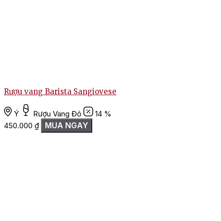
Rượu vang Barista Sangiovese
C
Ý
Rượu Vang Đỏ
14 %
MUA NGAY
450.000
₫
1