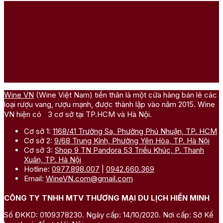
Wine VN
(Wine Việt Nam) tiền thân là một cửa hàng bán lẻ các
loại rượu vang, rượu mạnh, được thành lập vào năm 2015. Wine
VN hiện có 3 cơ sở tại TP.HCM và Hà Nội.
Cơ sở 1:
1168/41 Trường Sa, Phường Phú Nhuận, TP. HCM
Cơ sở 2:
9/68 Trung Kính, Phường Yên Hòa, TP. Hà Nội
Cơ sở 3:
Shop 9 TN Pandora 53 Triều Khúc, P. Thanh
Xuân, TP. Hà Nội
Hotline:
0977.898.007
|
0942.660.369
Email:
WineVN.com@gmail.com
CÔNG TY TNHH MTV THƯƠNG MẠI DU LỊCH HIỀN MINH
Số ĐKKD: 0109378230. Ngày cấp: 14/10/2020. Nơi cấp: Sở Kế