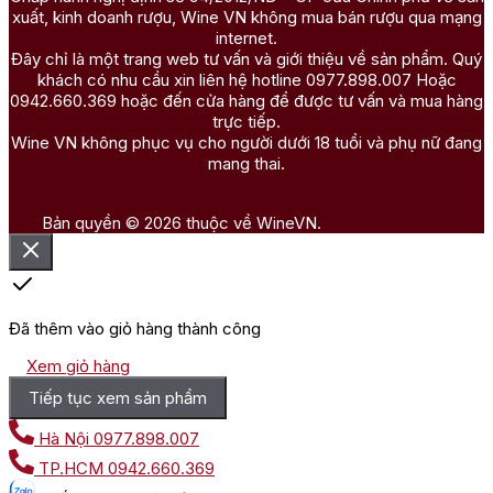
xuất, kinh doanh rượu, Wine VN không mua bán rượu qua mạng
internet.
Đây chỉ là một trang web tư vấn và giới thiệu về sản phẩm. Quý
khách có nhu cầu xin liên hệ hotline 0977.898.007 Hoặc
0942.660.369 hoặc đến cửa hàng để được tư vấn và mua hàng
trực tiếp.
Wine VN không phục vụ cho người dưới 18 tuổi và phụ nữ đang
mang thai.
Bản quyền © 2026 thuộc về WineVN.
Đã thêm vào giỏ hàng thành công
Xem giỏ hàng
Tiếp tục xem sản phẩm
Hà Nội
0977.898.007
TP.HCM
0942.660.369