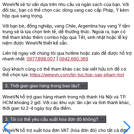
WineVN sẽ tư vấn dựa trên nhu cầu và ngân sách của bạn. Với
đối tác, bạn có thể chọn các dòng vang cao cấp Pháp, Ý kèm
hộp quà sang trọng.
Với bạn bè, đồng nghiệp, vang Chile, Argentina hay vang Ý tầm
trung sẽ là lựa chọn tinh tế, dễ thưởng thức. Ngoài ra, bạn có
thể tham khảo thêm combo hộp quà Tết, sinh nhật hoặc lễ kỷ
niệm được WineVN thiết kế sẵn.
Liên hệ ngay với chúng tôi qua hotline hoặc zalo để được hỗ trợ
nhanh nhất:
0977.898.007
|
0942.660.369
Quý khách cũng có thể tham khảo các bài viết hữu ích để có
thể chọn lựa:
https://winevn.com/tin-tuc/top-san-pham-hot
3. Thời gian giao hàng trong bao lâu?
WineVN hỗ trợ giao hàng nhanh trong nội thành Hà Nội và TP.
HCM khoảng 2 giờ. Với các khu vực lân cận và tỉnh thành khác,
thời gian từ 2-4 ngày tùy địa điểm.
3. Tôi có thể yêu cầu xuất hóa đơn đỏ không?
WineVN hỗ trợ xuất hóa đơn VAT (hóa đơn đỏ) cho tất cả đơn