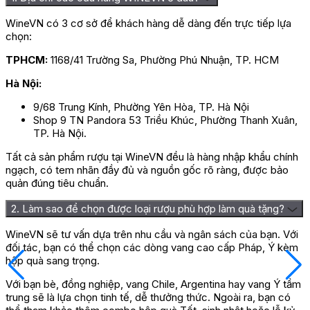
WineVN có 3 cơ sở để khách hàng dễ dàng đến trực tiếp lựa
chọn:
TPHCM:
1168/41 Trường Sa, Phường Phú Nhuận, TP. HCM
Hà Nội:
9/68 Trung Kính, Phường Yên Hòa, TP. Hà Nội
Shop 9 TN Pandora 53 Triều Khúc, Phường Thanh Xuân,
TP. Hà Nội.
Tất cả sản phẩm rượu tại WineVN đều là hàng nhập khẩu chính
ngạch, có tem nhãn đầy đủ và nguồn gốc rõ ràng, được bảo
quản đúng tiêu chuẩn.
2. Làm sao để chọn được loại rượu phù hợp làm quà tặng?
WineVN sẽ tư vấn dựa trên nhu cầu và ngân sách của bạn. Với
đối tác, bạn có thể chọn các dòng vang cao cấp Pháp, Ý kèm
hộp quà sang trọng.
Với bạn bè, đồng nghiệp, vang Chile, Argentina hay vang Ý tầm
trung sẽ là lựa chọn tinh tế, dễ thưởng thức. Ngoài ra, bạn có