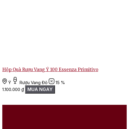
Hộp Quà Rượu Vang Ý 100 Essenza Primitivo
Ý
Rượu Vang Đỏ
15 %
MUA NGAY
1.100.000
₫
1