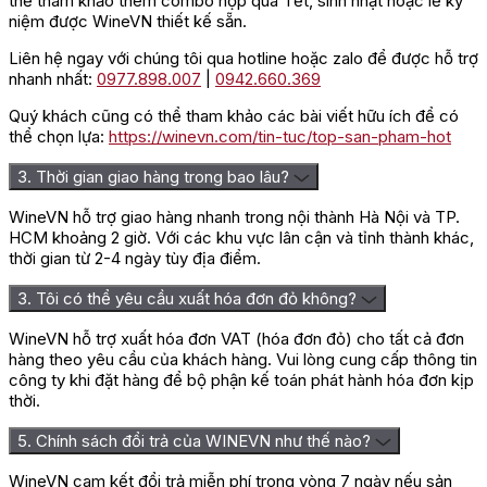
thể tham khảo thêm combo hộp quà Tết, sinh nhật hoặc lễ kỷ
Rượu Vang Albert Bichot Bourgogne Aligote có hươn
niệm được WineVN thiết kế sẵn.
tươi mới của các loại trái câ
Liên hệ ngay với chúng tôi qua hotline hoặc zalo để được hỗ trợ
nhanh nhất:
0977.898.007
|
0942.660.369
Hướng dẫn cách thưởng thức rượu
Quý khách cũng có thể tham khảo các bài viết hữu ích để có
Vang Albert Bichot Bourgogne
thể chọn lựa:
https://winevn.com/tin-tuc/top-san-pham-hot
Aligote
3. Thời gian giao hàng trong bao lâu?
Đối với các tín đồ vang trắng, chỉ cần lựa chọn Vang Albert
WineVN hỗ trợ giao hàng nhanh trong nội thành Hà Nội và TP.
Bichot Bourgogne Aligote đã đủ để chứng tỏ rằng bạn cũng là
HCM khoảng 2 giờ. Với các khu vực lân cận và tỉnh thành khác,
người có hiểu biết nhất định về rượu. Chai vang này thường
thời gian từ 2-4 ngày tùy địa điểm.
được dùng lạnh ở nhiệt độ lý tưởng 8-10 độ C để phát triển tối
đa hương vị và cấu trúc, do đó, người dùng nên ướp lạnh rượu
3. Tôi có thể yêu cầu xuất hóa đơn đỏ không?
30 phút trước khi uống hoặc cho rượu vào xô đá đều được.
Ngoài ra, rượu Vang Albert Bichot Bourgogne Aligote còn được
WineVN hỗ trợ xuất hóa đơn VAT (hóa đơn đỏ) cho tất cả đơn
thưởng thức như một loại rượu khai vị hoặc dùng kèm với các
hàng theo yêu cầu của khách hàng. Vui lòng cung cấp thông tin
món hải sản, thịt gia cầm, salad hoặc những món ăn nhẹ .
công ty khi đặt hàng để bộ phận kế toán phát hành hóa đơn kịp
thời.
Đây cũng được xem là một gợi ý hoàn hảo cho mọi bữa tiệc, từ
những dịp đặc biệt quan trọng như đám cưới, sinh nhật, khai
5. Chính sách đổi trả của WINEVN như thế nào?
trương hay đơn giản là tại bữa cơm quây quần bên gia đình, bè
bạn. Sự có mặt của rượu sẽ giúp khuấy động không khí và kéo
WineVN cam kết đổi trả miễn phí trong vòng 7 ngày nếu sản