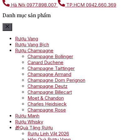
Hà Nội
0977.898.007
TP.HCM
0942.660.369
Danh mục sản phẩm
Rượu Vang
Rượu Vang Bịch
Rượu Champagne
Champagne Bollinger
Canard Duchene
Champagne Taittinger
Champagne Armand
Champagne Dom Perignon
Champagne Deutz
Champagne Billecart
Moet & Chandon
Charles Heidsieck
Champagne Rose
Rượu Mạnh
Rượu Whisky
🎁Quà Tặng Rượu
Rượu Linh Vật 2026
Hộp Quà Rượu Vang