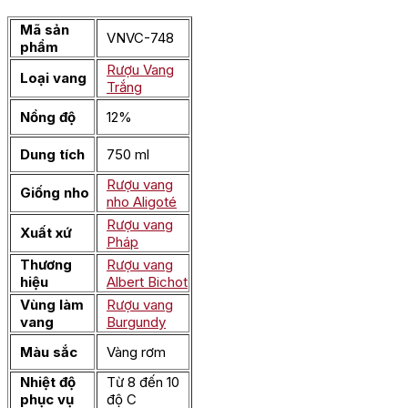
Mã sản
VNVC-748
phẩm
Rượu Vang
Loại vang
Trắng
Nồng độ
12%
Dung tích
750 ml
Rượu vang
Giống nho
nho Aligoté
Rượu vang
Xuất xứ
Pháp
Thương
Rượu vang
hiệu
Albert Bichot
Vùng làm
Rượu vang
vang
Burgundy
Màu sắc
Vàng rơm
Nhiệt độ
Từ 8 đến 10
phục vụ
độ C