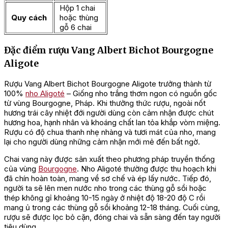
Hộp 1 chai
Quy cách
hoặc thùng
gỗ 6 chai
Đặc điểm rượu Vang Albert Bichot Bourgogne
Aligote
Rượu Vang Albert Bichot Bourgogne Aligote trưởng thành từ
100%
nho Aligoté
– Giống nho trắng thơm ngon có nguồn gốc
từ vùng Bourgogne, Pháp. Khi thưởng thức rượu, ngoài nốt
hương trái cây nhiệt đới người dùng còn cảm nhận được chút
hương hoa, hạnh nhân và khoáng chất lan tỏa khắp vòm miệng.
Rượu có độ chua thanh nhẹ nhàng và tươi mát của nho, mang
lại cho người dùng những cảm nhận mới mẻ đến bất ngờ.
Chai vang này được sản xuất theo phương pháp truyền thống
của vùng
Bourgogne
. Nho Aligoté thường được thu hoạch khi
đã chín hoàn toàn, mang về sơ chế và ép lấy nước. Tiếp đó,
người ta sẽ lên men nước nho trong các thùng gỗ sồi hoặc
thép không gỉ khoảng 10-15 ngày ở nhiệt độ 18-20 độ C rồi
mang ủ trong các thùng gỗ sồi khoảng 12-18 tháng. Cuối cùng,
rượu sẽ được lọc bỏ cặn, đóng chai và sẵn sàng đến tay người
tiêu dùng.