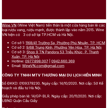
Wine VN
(Wine Việt Nam) tiền thân là một cửa hàng bán lẻ các
loại rượu vang, rượu mạnh, được thành lập vào năm 2015. Wine
VN hiện có 3 cơ sở tại TP.HCM và Hà Nội.
Cơ sở 1:
1168/41 Trường Sa, Phường Phú Nhuận, TP. HCM
Cơ sở 2:
9/68 Trung Kính, Phường Yên Hòa, TP. Hà Nội
Cơ sở 3:
Shop 9 TN Pandora 53 Triều Khúc, P. Thanh
Xuân, TP. Hà Nội
Hotline:
0977.898.007
|
0942.660.369
Email:
WineVN.com@gmail.com
CÔNG TY TNHH MTV THƯƠNG MẠI DU LỊCH HIỀN MINH
Số ĐKKD: 0109378230. Ngày cấp: 14/10/2020. Nơi cấp: Sở Kế
hoạch và đầu tư Hà Nội.
Giấy phép bán lẻ: 14/GP-BLR. Ngày cấp: 20/11/2020. Nơi cấp:
UBND Quận Cầu Giấy