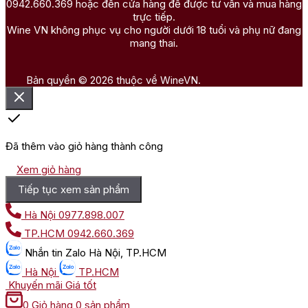
0942.660.369 hoặc đến cửa hàng để được tư vấn và mua hàng
trực tiếp.
Wine VN không phục vụ cho người dưới 18 tuổi và phụ nữ đang
mang thai.
Bản quyền © 2026 thuộc về WineVN.
Đã thêm vào giỏ hàng thành công
Xem giỏ hàng
Tiếp tục xem sản phẩm
Hà Nội
0977.898.007
TP.HCM
0942.660.369
Nhắn tin
Zalo Hà Nội, TP.HCM
Hà Nội
TP.HCM
Khuyến mãi
Giá tốt
0
Giỏ hàng
0 sản phẩm