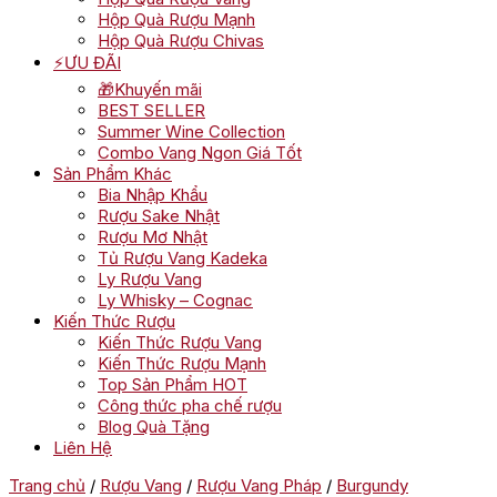
Hộp Quà Rượu Mạnh
Hộp Quà Rượu Chivas
⚡ƯU ĐÃI
🎁Khuyến mãi
BEST SELLER
Summer Wine Collection
Combo Vang Ngon Giá Tốt
Sản Phẩm Khác
Bia Nhập Khẩu
Rượu Sake Nhật
Rượu Mơ Nhật
Tủ Rượu Vang Kadeka
Ly Rượu Vang
Ly Whisky – Cognac
Kiến Thức Rượu
Kiến Thức Rượu Vang
Kiến Thức Rượu Mạnh
Top Sản Phẩm HOT
Công thức pha chế rượu
Blog Quà Tặng
Liên Hệ
Trang chủ
/
Rượu Vang
/
Rượu Vang Pháp
/
Burgundy