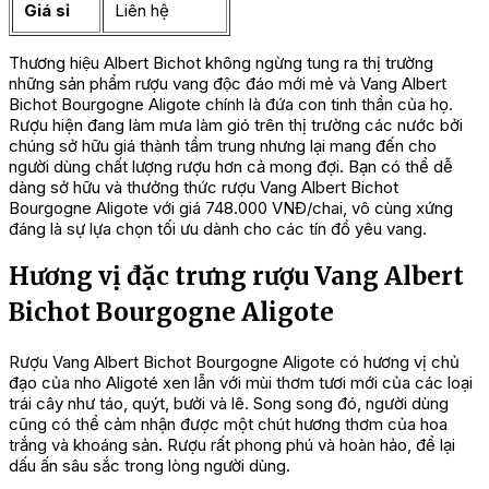
Giá sỉ
Liên hệ
Thương hiệu Albert Bichot không ngừng tung ra thị trường
những sản phẩm rượu vang độc đáo mới mẻ và Vang Albert
Bichot Bourgogne Aligote chính là đứa con tinh thần của họ.
Rượu hiện đang làm mưa làm gió trên thị trường các nước bởi
chúng sở hữu giá thành tầm trung nhưng lại mang đến cho
người dùng chất lượng rượu hơn cả mong đợi. Bạn có thể dễ
dàng sở hữu và thưởng thức rượu Vang Albert Bichot
Bourgogne Aligote với giá 748.000 VNĐ/chai, vô cùng xứng
đáng là sự lựa chọn tối ưu dành cho các tín đồ yêu vang.
Hương vị đặc trưng rượu Vang Albert
Bichot Bourgogne Aligote
Rượu Vang Albert Bichot Bourgogne Aligote có hương vị chủ
đạo của nho Aligoté xen lẫn với mùi thơm tươi mới của các loại
trái cây như táo, quýt, bưởi và lê. Song song đó, người dùng
cũng có thể cảm nhận được một chút hương thơm của hoa
trắng và khoáng sản. Rượu rất phong phú và hoàn hảo, để lại
dấu ấn sâu sắc trong lòng người dùng.