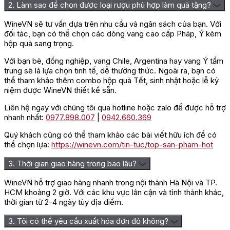
2. Làm sao để chọn được loại rượu phù hợp làm quà tặng?
WineVN sẽ tư vấn dựa trên nhu cầu và ngân sách của bạn. Với
đối tác, bạn có thể chọn các dòng vang cao cấp Pháp, Ý kèm
hộp quà sang trọng.
Với bạn bè, đồng nghiệp, vang Chile, Argentina hay vang Ý tầm
trung sẽ là lựa chọn tinh tế, dễ thưởng thức. Ngoài ra, bạn có
thể tham khảo thêm combo hộp quà Tết, sinh nhật hoặc lễ kỷ
niệm được WineVN thiết kế sẵn.
Liên hệ ngay với chúng tôi qua hotline hoặc zalo để được hỗ trợ
nhanh nhất:
0977.898.007
|
0942.660.369
Quý khách cũng có thể tham khảo các bài viết hữu ích để có
thể chọn lựa:
https://winevn.com/tin-tuc/top-san-pham-hot
3. Thời gian giao hàng trong bao lâu?
WineVN hỗ trợ giao hàng nhanh trong nội thành Hà Nội và TP.
HCM khoảng 2 giờ. Với các khu vực lân cận và tỉnh thành khác,
thời gian từ 2-4 ngày tùy địa điểm.
3. Tôi có thể yêu cầu xuất hóa đơn đỏ không?