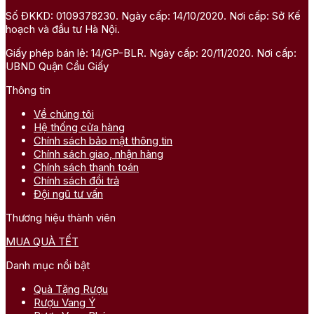
Số ĐKKD: 0109378230. Ngày cấp: 14/10/2020. Nơi cấp: Sở Kế
hoạch và đầu tư Hà Nội.
Giấy phép bán lẻ: 14/GP-BLR. Ngày cấp: 20/11/2020. Nơi cấp:
UBND Quận Cầu Giấy
Thông tin
Về chúng tôi
Hệ thống cửa hàng
Chính sách bảo mật thông tin
Chính sách giao, nhận hàng
Chính sách thanh toán
Chính sách đổi trả
Đội ngũ tư vấn
Thương hiệu thành viên
MUA QUÀ TẾT
Danh mục nổi bật
Quà Tặng Rượu
Rượu Vang Ý