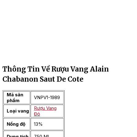
Thông Tin Về Rượu Vang Alain
Chabanon Saut De Cote
Mã sản
VNPV1-1989
phẩm
Rượu Vang
Loại vang
Đỏ
Nồng độ
13%
Dung tích
750 ML