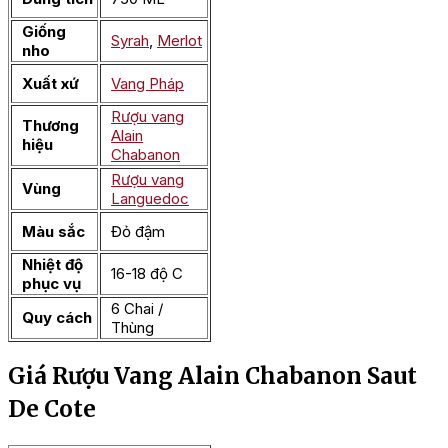
Giống
Syrah
,
Merlot
nho
Xuất xứ
Vang Pháp
Rượu vang
Thương
Alain
hiệu
Chabanon
Rượu vang
Vùng
Languedoc
Màu sắc
Đỏ đậm
Nhiệt độ
16-18 độ C
phục vụ
6 Chai /
Quy cách
Thùng
Giá Rượu Vang Alain Chabanon Saut
De Cote