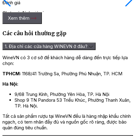
Đánh giá
Chưa có đánh giá nào.
Xem thêm
Hãy là người đầu tiên nhận xét “Rượu Vang Pháp Alain
Chabanon Saut De Cote”
Các câu hỏi thường gặp
Bạn phải
đăng nhập
để gửi đánh giá.
1. Địa chỉ các cửa hàng WINEVN ở đâu?
WineVN có 3 cơ sở để khách hàng dễ dàng đến trực tiếp lựa
chọn:
TPHCM:
1168/41 Trường Sa, Phường Phú Nhuận, TP. HCM
Hà Nội:
9/68 Trung Kính, Phường Yên Hòa, TP. Hà Nội
Shop 9 TN Pandora 53 Triều Khúc, Phường Thanh Xuân,
TP. Hà Nội.
Tất cả sản phẩm rượu tại WineVN đều là hàng nhập khẩu chính
ngạch, có tem nhãn đầy đủ và nguồn gốc rõ ràng, được bảo
quản đúng tiêu chuẩn.