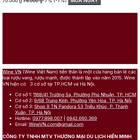
MUA NGAY
70.000
₫
75.000
₫
-7%
(-7%)
1
Wine VN
(Wine Việt Nam) tiền thân là một cửa hàng bán lẻ các
loại rượu vang, rượu mạnh, được thành lập vào năm 2015. Wine
VN hiện có 3 cơ sở tại TP.HCM và Hà Nội.
Cơ sở 1:
1168/41 Trường Sa, Phường Phú Nhuận, TP. HCM
Cơ sở 2:
9/68 Trung Kính, Phường Yên Hòa, TP. Hà Nội
Cơ sở 3:
Shop 9 TN Pandora 53 Triều Khúc, P. Thanh
Xuân, TP. Hà Nội
Hotline:
0977.898.007
|
0942.660.369
Email:
WineVN.com@gmail.com
CÔNG TY TNHH MTV THƯƠNG MẠI DU LỊCH HIỀN MINH