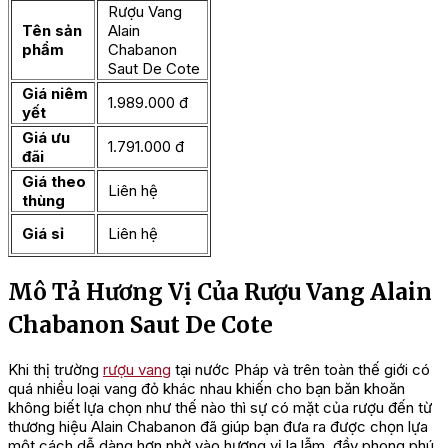
Rượu Vang
Tên sản
Alain
phẩm
Chabanon
Saut De Cote
Giá niêm
1.989.000 đ
yết
Giá ưu
1.791.000 đ
đãi
Giá theo
Liên hệ
thùng
Giá sỉ
Liên hệ
Mô Tả Hương Vị Của Rượu Vang Alain
Chabanon Saut De Cote
Khi thị trường
rượu vang
tại nước Pháp và trên toàn thế giới có
quá nhiều loại vang đỏ khác nhau khiến cho bạn băn khoăn
không biết lựa chọn như thế nào thì sự có mặt của rượu đến từ
thương hiệu Alain Chabanon đã giúp bạn đưa ra được chọn lựa
một cách dễ dàng hơn nhờ vào hương vị lạ lẫm, đầy phong phú