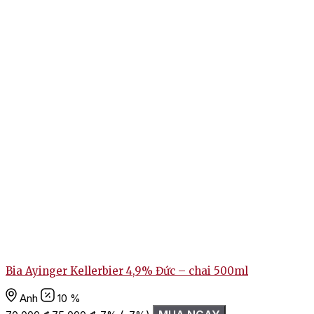
Bia Ayinger Kellerbier 4,9% Đức – chai 500ml
Anh
10 %