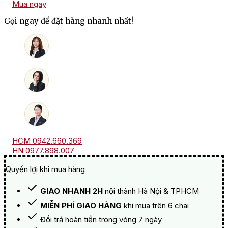
Mua ngay
Alain
Chabanon
Gọi ngay để đặt hàng nhanh nhất!
Saut
De
Cote
số
lượng
HCM 0942.660.369
HN 0977.898.007
Quyền lợi khi mua hàng
GIAO NHANH 2H
nội thành Hà Nội & TPHCM
MIỄN PHÍ GIAO HÀNG
khi mua trên 6 chai
Đổi trả hoàn tiền trong vòng 7 ngày