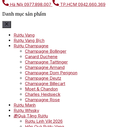
Hà Nội
0977.898.007
TP.HCM
0942.660.369
Danh mục sản phẩm
Rượu Vang
Rượu Vang Bịch
Rượu Champagne
Champagne Bollinger
Canard Duchene
Champagne Taittinger
Champagne Armand
Champagne Dom Perignon
Champagne Deutz
Champagne Billecart
Moet & Chandon
Charles Heidsieck
Champagne Rose
Rượu Mạnh
Rượu Whisky
🎁Quà Tặng Rượu
Rượu Linh Vật 2026
Hộp Quà Rượu Vang