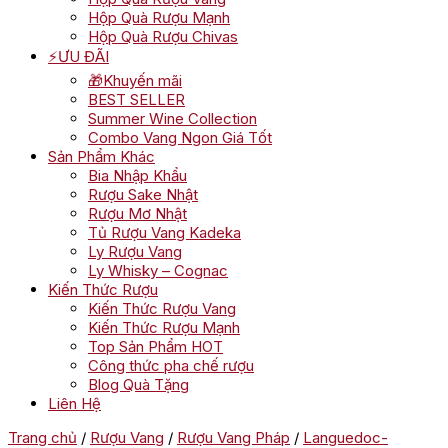
Hộp Quà Rượu Mạnh
Hộp Quà Rượu Chivas
⚡ƯU ĐÃI
🎁Khuyến mãi
BEST SELLER
Summer Wine Collection
Combo Vang Ngon Giá Tốt
Sản Phẩm Khác
Bia Nhập Khẩu
Rượu Sake Nhật
Rượu Mơ Nhật
Tủ Rượu Vang Kadeka
Ly Rượu Vang
Ly Whisky – Cognac
Kiến Thức Rượu
Kiến Thức Rượu Vang
Kiến Thức Rượu Mạnh
Top Sản Phẩm HOT
Công thức pha chế rượu
Blog Quà Tặng
Liên Hệ
Trang chủ
/
Rượu Vang
/
Rượu Vang Pháp
/
Languedoc-