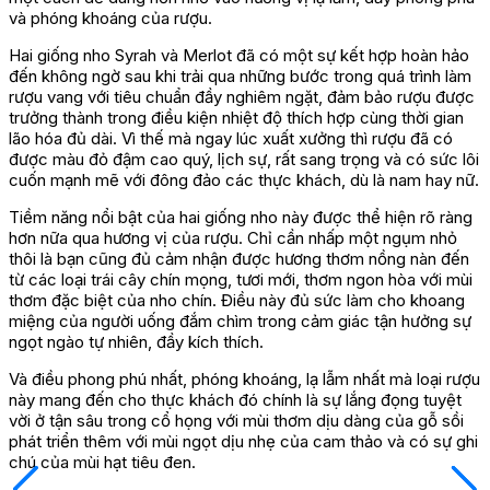
và phóng khoáng của rượu.
Hai giống nho Syrah và Merlot đã có một sự kết hợp hoàn hảo
đến không ngờ sau khi trải qua những bước trong quá trình làm
rượu vang với tiêu chuẩn đầy nghiêm ngặt, đảm bảo rượu được
trưởng thành trong điều kiện nhiệt độ thích hợp cùng thời gian
lão hóa đủ dài. Vì thế mà ngay lúc xuất xưởng thì rượu đã có
được màu đỏ đậm cao quý, lịch sự, rất sang trọng và có sức lôi
cuốn mạnh mẽ với đông đảo các thực khách, dù là nam hay nữ.
Tiềm năng nổi bật của hai giống nho này được thể hiện rõ ràng
hơn nữa qua hương vị của rượu. Chỉ cần nhấp một ngụm nhỏ
thôi là bạn cũng đủ cảm nhận được hương thơm nồng nàn đến
từ các loại trái cây chín mọng, tươi mới, thơm ngon hòa với mùi
thơm đặc biệt của nho chín. Điều này đủ sức làm cho khoang
miệng của người uống đắm chìm trong cảm giác tận hưởng sự
ngọt ngào tự nhiên, đầy kích thích.
Và điều phong phú nhất, phóng khoáng, lạ lẫm nhất mà loại rượu
này mang đến cho thực khách đó chính là sự lắng đọng tuyệt
vời ở tận sâu trong cổ họng với mùi thơm dịu dàng của gỗ sồi
phát triển thêm với mùi ngọt dịu nhẹ của cam thảo và có sự ghi
chú của mùi hạt tiêu đen.