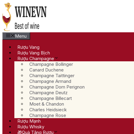
Chuyển
đến
nội
dung
Menu
Rượu Vang
Rượu Vang Bịch
Rượu Champagne
Champagne Bollinger
Canard Duchene
Champagne Taittinger
Champagne Armand
Champagne Dom Perignon
Champagne Deutz
Champagne Billecart
Moet & Chandon
Charles Heidsieck
Champagne Rose
Rượu Mạnh
Rượu Whisky
🎁Quà Tặng Rượu