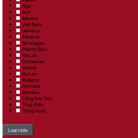
Nga
Anh
Mexico
Việt Nam
Jamaica
Panama
Nicaragua
Puerto Rico
Hà Lan
Dominican
Ireland
Ba Lan
Bulgaria
Romania
Slovakia
Cộng hòa Séc
Thụy Điển
Trung Quốc
Bỏ chọn tất cả
Loại rượu