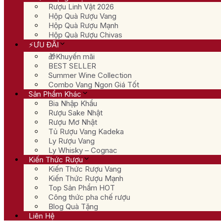
Rượu Linh Vật 2026
Hộp Quà Rượu Vang
Hộp Quà Rượu Mạnh
Hộp Quà Rượu Chivas
⚡ƯU ĐÃI
🎁Khuyến mãi
BEST SELLER
Summer Wine Collection
Combo Vang Ngon Giá Tốt
Sản Phẩm Khác
Bia Nhập Khẩu
Rượu Sake Nhật
Rượu Mơ Nhật
Tủ Rượu Vang Kadeka
Ly Rượu Vang
Ly Whisky – Cognac
Kiến Thức Rượu
Kiến Thức Rượu Vang
Kiến Thức Rượu Mạnh
Top Sản Phẩm HOT
Công thức pha chế rượu
Blog Quà Tặng
Liên Hệ