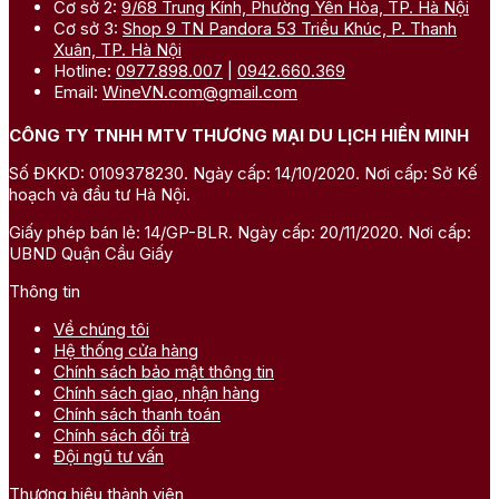
Cơ sở 2:
9/68 Trung Kính, Phường Yên Hòa, TP. Hà Nội
Cơ sở 3:
Shop 9 TN Pandora 53 Triều Khúc, P. Thanh
Xuân, TP. Hà Nội
Hotline:
0977.898.007
|
0942.660.369
Email:
WineVN.com@gmail.com
CÔNG TY TNHH MTV THƯƠNG MẠI DU LỊCH HIỀN MINH
Số ĐKKD: 0109378230. Ngày cấp: 14/10/2020. Nơi cấp: Sở Kế
hoạch và đầu tư Hà Nội.
Giấy phép bán lẻ: 14/GP-BLR. Ngày cấp: 20/11/2020. Nơi cấp:
UBND Quận Cầu Giấy
Thông tin
Về chúng tôi
Hệ thống cửa hàng
Chính sách bảo mật thông tin
Chính sách giao, nhận hàng
Chính sách thanh toán
Chính sách đổi trả
Đội ngũ tư vấn
Thương hiệu thành viên