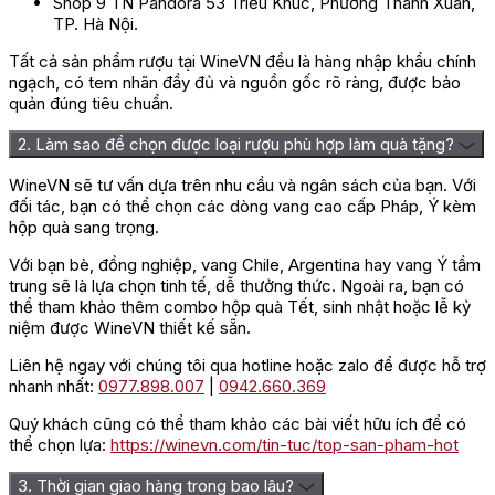
Shop 9 TN Pandora 53 Triều Khúc, Phường Thanh Xuân,
TP. Hà Nội.
Tất cả sản phẩm rượu tại WineVN đều là hàng nhập khẩu chính
ngạch, có tem nhãn đầy đủ và nguồn gốc rõ ràng, được bảo
quản đúng tiêu chuẩn.
2. Làm sao để chọn được loại rượu phù hợp làm quà tặng?
WineVN sẽ tư vấn dựa trên nhu cầu và ngân sách của bạn. Với
đối tác, bạn có thể chọn các dòng vang cao cấp Pháp, Ý kèm
hộp quà sang trọng.
Với bạn bè, đồng nghiệp, vang Chile, Argentina hay vang Ý tầm
trung sẽ là lựa chọn tinh tế, dễ thưởng thức. Ngoài ra, bạn có
thể tham khảo thêm combo hộp quà Tết, sinh nhật hoặc lễ kỷ
niệm được WineVN thiết kế sẵn.
Liên hệ ngay với chúng tôi qua hotline hoặc zalo để được hỗ trợ
nhanh nhất:
0977.898.007
|
0942.660.369
Quý khách cũng có thể tham khảo các bài viết hữu ích để có
thể chọn lựa:
https://winevn.com/tin-tuc/top-san-pham-hot
3. Thời gian giao hàng trong bao lâu?