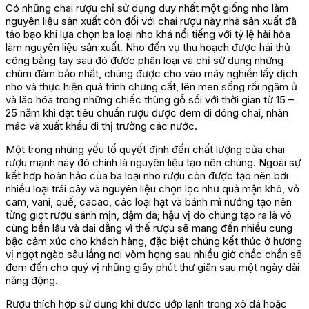
Có những chai rượu chỉ sử dụng duy nhất một giống nho làm
nguyên liệu sản xuất còn đối với chai rượu này nhà sản xuất đã
táo bạo khi lựa chọn ba loại nho khá nổi tiếng với tỷ lệ hài hòa
làm nguyên liệu sản xuất. Nho đến vụ thu hoạch được hái thủ
công bằng tay sau đó được phân loại và chỉ sử dụng những
chùm đảm bảo nhất, chúng được cho vào máy nghiền lấy dịch
nho và thực hiện quá trình chưng cất, lên men sống rồi ngâm ủ
và lão hóa trong những chiếc thùng gỗ sồi với thời gian từ 15 –
25 năm khi đạt tiêu chuẩn rượu được đem đi đóng chai, nhãn
mác và xuất khẩu đi thị trường các nước.
Một trong những yếu tố quyết định đến chất lượng của chai
rượu mạnh này đó chính là nguyên liệu tạo nên chúng. Ngoài sự
kết hợp hoàn hảo của ba loại nho rượu còn được tạo nên bởi
nhiều loại trái cây và nguyên liệu chọn lọc như quả mận khô, vỏ
cam, vani, quế, cacao, các loại hạt và bánh mì nướng tạo nên
từng giọt rượu sánh mịn, đậm đà; hậu vị do chúng tạo ra là vô
cùng bền lâu và dai dẳng vì thế rượu sẽ mang đến nhiều cung
bậc cảm xúc cho khách hàng, đặc biệt chúng kết thúc ở hương
vị ngọt ngào sâu lắng nơi vòm họng sau nhiều giờ chắc chắn sẽ
đem đến cho quý vị những giây phút thư giãn sau một ngày dài
năng động.
Rượu thích hợp sử dụng khi được ướp lạnh trong xô đá hoặc