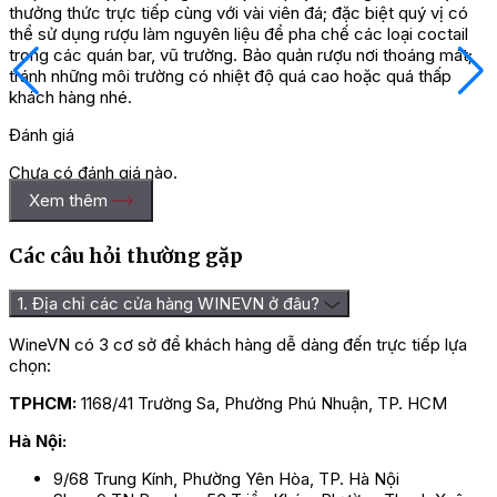
thưởng thức trực tiếp cùng với vài viên đá; đặc biệt quý vị có
thể sử dụng rượu làm nguyên liệu để pha chế các loại coctail
trong các quán bar, vũ trường. Bảo quản rượu nơi thoáng mát;
tránh những môi trường có nhiệt độ quá cao hoặc quá thấp
khách hàng nhé.
Đánh giá
Chưa có đánh giá nào.
Xem thêm
Hãy là người đầu tiên nhận xét “Rượu XO Chateau De Laubade
Bas Armagnac”
Các câu hỏi thường gặp
Bạn phải
đăng nhập
để gửi đánh giá.
1. Địa chỉ các cửa hàng WINEVN ở đâu?
WineVN có 3 cơ sở để khách hàng dễ dàng đến trực tiếp lựa
chọn:
TPHCM:
1168/41 Trường Sa, Phường Phú Nhuận, TP. HCM
Hà Nội:
9/68 Trung Kính, Phường Yên Hòa, TP. Hà Nội