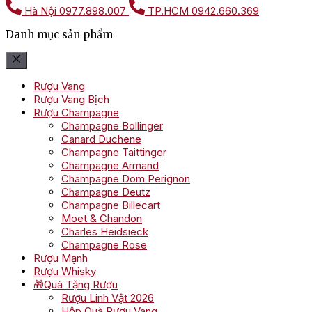
Hà Nội
0977.898.007
TP.HCM
0942.660.369
Danh mục sản phẩm
Rượu Vang
Rượu Vang Bịch
Rượu Champagne
Champagne Bollinger
Canard Duchene
Champagne Taittinger
Champagne Armand
Champagne Dom Perignon
Champagne Deutz
Champagne Billecart
Moet & Chandon
Charles Heidsieck
Champagne Rose
Rượu Mạnh
Rượu Whisky
🎁Quà Tặng Rượu
Rượu Linh Vật 2026
Hộp Quà Rượu Vang