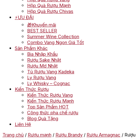
Hộp Quà Rượu Mạnh
Hộp Quà Rượu Chivas
⚡ƯU ĐÃI
🎁Khuyến mãi
BEST SELLER
Summer Wine Collection
Combo Vang Ngon Giá Tốt
Sản Phẩm Khác
Bia Nhập Khẩu
Rượu Sake Nhật
Rượu Mơ Nhật
Tủ Rượu Vang Kadeka
Ly Rượu Vang
Ly Whisky – Cognac
Kiến Thức Rượu
Kiến Thức Rượu Vang
Kiến Thức Rượu Mạnh
Top Sản Phẩm HOT
Công thức pha chế rượu
Blog Quà Tặng
Liên Hệ
Trang chủ
/
Rượu mạnh
/
Rượu Brandy
/
Rượu Armagnac
/ Rượu