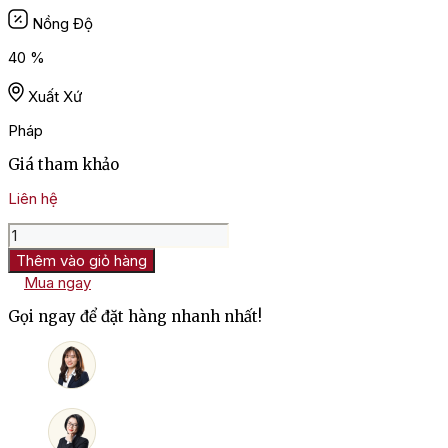
Nồng Độ
40 %
Xuất Xứ
Pháp
Giá tham khảo
Liên hệ
Rượu
XO
Thêm vào giỏ hàng
Chateau
Mua ngay
De
Laubade
Gọi ngay để đặt hàng nhanh nhất!
Bas
Armagnac
số
lượng