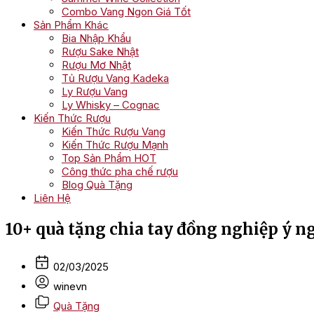
Combo Vang Ngon Giá Tốt
Sản Phẩm Khác
Bia Nhập Khẩu
Rượu Sake Nhật
Rượu Mơ Nhật
Tủ Rượu Vang Kadeka
Ly Rượu Vang
Ly Whisky – Cognac
Kiến Thức Rượu
Kiến Thức Rượu Vang
Kiến Thức Rượu Mạnh
Top Sản Phẩm HOT
Công thức pha chế rượu
Blog Quà Tặng
Liên Hệ
10+ quà tặng chia tay đồng nghiệp ý ngh
02/03/2025
winevn
Quà Tặng