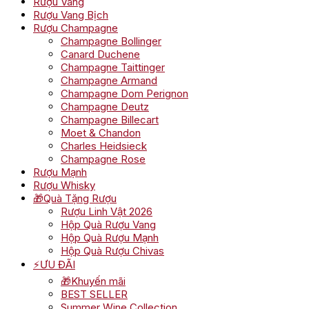
Rượu Vang
Rượu Vang Bịch
Rượu Champagne
Champagne Bollinger
Canard Duchene
Champagne Taittinger
Champagne Armand
Champagne Dom Perignon
Champagne Deutz
Champagne Billecart
Moet & Chandon
Charles Heidsieck
Champagne Rose
Rượu Mạnh
Rượu Whisky
🎁Quà Tặng Rượu
Rượu Linh Vật 2026
Hộp Quà Rượu Vang
Hộp Quà Rượu Mạnh
Hộp Quà Rượu Chivas
⚡ƯU ĐÃI
🎁Khuyến mãi
BEST SELLER
Summer Wine Collection