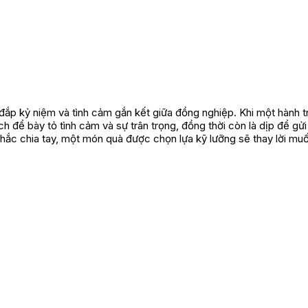
đắp kỷ niệm và tình cảm gắn kết giữa đồng nghiệp. Khi một hành t
ch để bày tỏ tình cảm và sự trân trọng, đồng thời còn là dịp để gử
hắc chia tay, một món quà được chọn lựa kỹ lưỡng sẽ thay lời muố