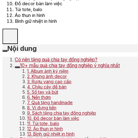
Đồ decor bàn làm việc
Túi tote, balo
Áo thun in hình
Bình giữ nhiệt in hình
Nội dung
Có nên tặng quà chia tay đồng nghiệp?
10+ mẫu quà chia tay đồng nghiệp ý nghĩa nhất
1. Album ảnh kỷ niệm
2. Khung ảnh decor
3. Rượu vang cao cấp
4. Chậu cây để bàn
5. Sổ tay và bút
6. Nến thơm
7. Quà tặng handmade
8. Ví đựng tiền
9. Sách tặng chia tay đồng nghiệp
10. Đồ decor bàn làm việc
11. Túi tote, balo
12. Áo thun in hình
13. Bình giữ nhiệt in hình