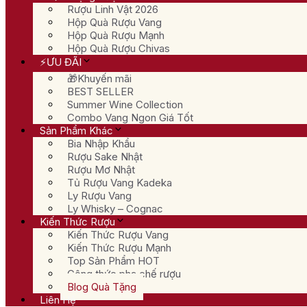
Rượu Linh Vật 2026
Hộp Quà Rượu Vang
Hộp Quà Rượu Mạnh
Hộp Quà Rượu Chivas
⚡ƯU ĐÃI
🎁Khuyến mãi
BEST SELLER
Summer Wine Collection
Combo Vang Ngon Giá Tốt
Sản Phẩm Khác
Bia Nhập Khẩu
Rượu Sake Nhật
Rượu Mơ Nhật
Tủ Rượu Vang Kadeka
Ly Rượu Vang
Ly Whisky – Cognac
Kiến Thức Rượu
Kiến Thức Rượu Vang
Kiến Thức Rượu Mạnh
Top Sản Phẩm HOT
Công thức pha chế rượu
Blog Quà Tặng
Liên Hệ