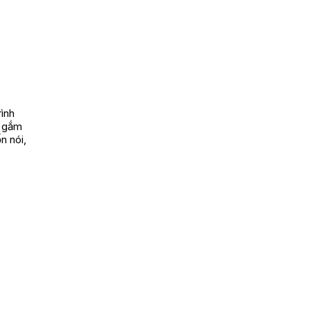
rình
i gắm
n nói,