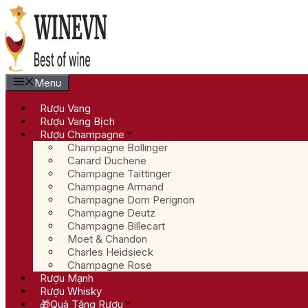
Chuyển
đến
nội
dung
Menu
Rượu Vang
Rượu Vang Bịch
Rượu Champagne
Champagne Bollinger
Canard Duchene
Champagne Taittinger
Champagne Armand
Champagne Dom Perignon
Champagne Deutz
Champagne Billecart
Moet & Chandon
Charles Heidsieck
Champagne Rose
Rượu Mạnh
Rượu Whisky
🎁Quà Tặng Rượu