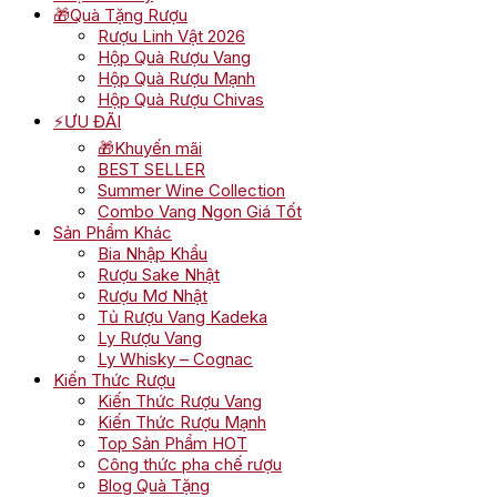
🎁Quà Tặng Rượu
Rượu Linh Vật 2026
Hộp Quà Rượu Vang
Hộp Quà Rượu Mạnh
Hộp Quà Rượu Chivas
⚡ƯU ĐÃI
🎁Khuyến mãi
BEST SELLER
Summer Wine Collection
Combo Vang Ngon Giá Tốt
Sản Phẩm Khác
Bia Nhập Khẩu
Rượu Sake Nhật
Rượu Mơ Nhật
Tủ Rượu Vang Kadeka
Ly Rượu Vang
Ly Whisky – Cognac
Kiến Thức Rượu
Kiến Thức Rượu Vang
Kiến Thức Rượu Mạnh
Top Sản Phẩm HOT
Công thức pha chế rượu
Blog Quà Tặng