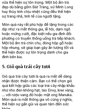
vừa thể hiện sự tôn trọng. Một bộ ấm trà
đẹp dù bằng gốm Bát Tràng, sứ Minh Long
hay thủy tinh chịu nhiệt cũng đều thể hiện
sự trang nhã, tinh tế của người tặng.
Món quà này rất phù hợp để tặng trong các
dịp như: ra mắt thông gia, lễ hỏi, dạm ngõ
hoặc mừng cưới, đặc biệt nếu gia đình đối
phương có truyền thống uống trà tiếp khách.
Một bộ ấm trà chỉn chu, đóng hộp gỗ hoặc
hộp nhung, sẽ giúp bạn gây ấn tượng tốt và
thể hiện được sự tôn trọng dành cho gia
đình bên kia.
5. Giỏ quà trái cây tươi
Giỏ quà trái cây tươi là quà ra mắt dễ dàng
nhận được thiện cảm. Bạn có thể chọn giỏ
quà kết hợp giữa các loại trái cây nhập khẩu
như nho đen không hạt, táo Envy, kiwi vàng,
… với rượu vang đỏ hoặc mật ong Manuka.
Món quà ra mắt thông gia vô cùng ý nghĩa,
thể hiện sự gần gũi và quan tâm đến sức
khỏe.