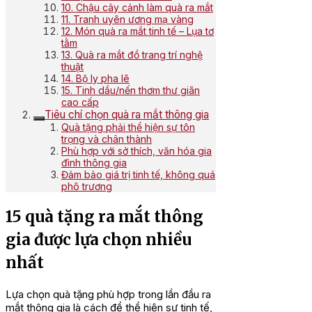
10. Chậu cây cảnh làm quà ra mắt
11. Tranh uyên ương mạ vàng
12. Món quà ra mắt tinh tế – Lụa tơ
tằm
13. Quà ra mắt đồ trang trí nghệ
thuật
14. Bộ ly pha lê
15. Tinh dầu/nến thơm thư giãn
cao cấp
Tiêu chí chọn quà ra mắt thông gia
Quà tặng phải thể hiện sự tôn
trọng và chân thành
Phù hợp với sở thích, văn hóa gia
đình thông gia
Đảm bảo giá trị tinh tế, không quá
phô trương
15 quà tặng ra mắt thông
gia được lựa chọn nhiều
nhất
Lựa chọn quà tặng phù hợp trong lần đầu ra
mắt thông gia là cách để thể hiện sự tinh tế,