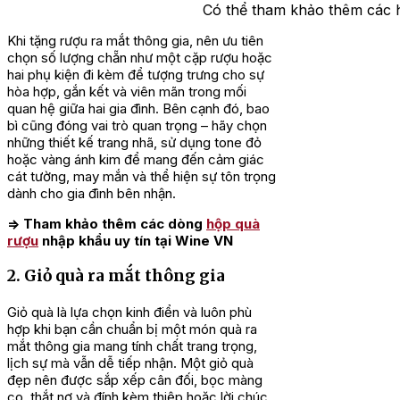
Có thể tham khảo thêm các 
Khi tặng rượu ra mắt thông gia, nên ưu tiên
chọn số lượng chẵn như một cặp rượu hoặc
hai phụ kiện đi kèm để tượng trưng cho sự
hòa hợp, gắn kết và viên mãn trong mối
quan hệ giữa hai gia đình. Bên cạnh đó, bao
bì cũng đóng vai trò quan trọng – hãy chọn
những thiết kế trang nhã, sử dụng tone đỏ
hoặc vàng ánh kim để mang đến cảm giác
cát tường, may mắn và thể hiện sự tôn trọng
dành cho gia đình bên nhận.
=> Tham khảo thêm các dòng
hộp quà
rượu
nhập khẩu uy tín tại Wine VN
2. Giỏ quà ra mắt thông gia
Giỏ quà là lựa chọn kinh điển và luôn phù
hợp khi bạn cần chuẩn bị một món quà ra
mắt thông gia mang tính chất trang trọng,
lịch sự mà vẫn dễ tiếp nhận. Một giỏ quà
đẹp nên được sắp xếp cân đối, bọc màng
co, thắt nơ và đính kèm thiệp hoặc lời chúc