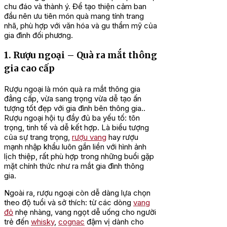
chu đáo và thành ý. Để tạo thiện cảm ban
đầu nên ưu tiên món quà mang tính trang
nhã, phù hợp với văn hóa và gu thẩm mỹ của
gia đình đối phương.
1. Rượu ngoại – Quà ra mắt thông
gia cao cấp
Rượu ngoại là món quà ra mắt thông gia
đẳng cấp, vừa sang trọng vừa dễ tạo ấn
tượng tốt đẹp với gia đình bên thông gia..
Rượu ngoại hội tụ đầy đủ ba yếu tố: tôn
trọng, tinh tế và dễ kết hợp. Là biểu tượng
của sự trang trọng,
rượu vang
hay rượu
mạnh nhập khẩu luôn gắn liền với hình ảnh
lịch thiệp, rất phù hợp trong những buổi gặp
mặt chính thức như ra mắt gia đình thông
gia.
Ngoài ra, rượu ngoại còn dễ dàng lựa chọn
theo độ tuổi và sở thích: từ các dòng
vang
đỏ
nhẹ nhàng, vang ngọt dễ uống cho người
trẻ đến
whisky
,
cognac
đậm vị dành cho