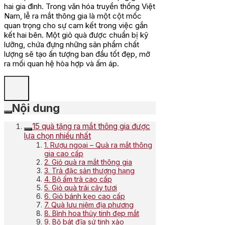
hai gia đình. Trong văn hóa truyền thống Việt
Nam, lễ ra mắt thông gia là một cột mốc
quan trọng cho sự cam kết trong việc gắn
kết hai bên. Một giỏ quà được chuẩn bị kỹ
lưỡng, chứa đựng những sản phẩm chất
lượng sẽ tạo ấn tượng ban đầu tốt đẹp, mở
ra mối quan hệ hòa hợp và ấm áp.
Nội dung
15 quà tặng ra mắt thông gia được
lựa chọn nhiều nhất
1. Rượu ngoại – Quà ra mắt thông
gia cao cấp
2. Giỏ quà ra mắt thông gia
3. Trà đặc sản thượng hạng
4. Bộ ấm trà cao cấp
5. Giỏ quà trái cây tươi
6. Giỏ bánh kẹo cao cấp
7. Quà lưu niệm địa phương
8. Bình hoa thủy tinh đẹp mắt
9. Bộ bát đĩa sứ tinh xảo