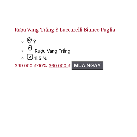
Rượu Vang Trắng Ý Luccarelli Bianco Puglia
Ý
Rượu Vang Trắng
11.5 %
Giá
Giá
MUA NGAY
399.000
₫
-10%
360.000
₫
gốc
hiện
là:
tại
399.000 ₫.
là:
360.000 ₫.