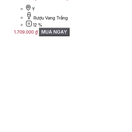
Ý
Rượu Vang Trắng
12 %
MUA NGAY
1.709.000
₫