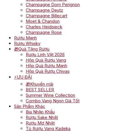
Champagne Dom Perignon
Champagne Deutz
Champagne Billecart
Moet & Chandon
Charles Heidsieck
Champagne Rose
Rượu Mạnh
Rượu Whisky
🎁Quà Tặng Rượu
Rượu Linh Vật 2026
Hộp Quà Rượu Vang
Hộp Quà Rượu Mạnh
Hộp Quà Rượu Chivas
⚡ƯU ĐÃI
🎁Khuyến mãi
BEST SELLER
Summer Wine Collection
Combo Vang Ngon Giá Tốt
Sản Phẩm Khác
Bia Nhập Khẩu
Rượu Sake Nhật
Rượu Mơ Nhật
Tủ Rượu Vang Kadeka