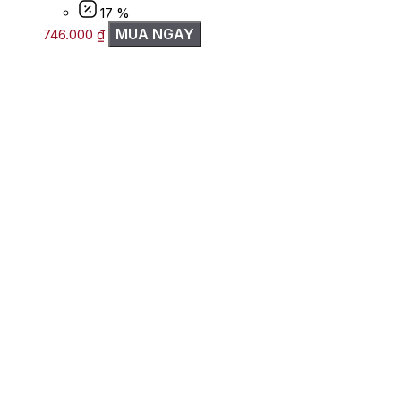
17 %
MUA NGAY
746.000
₫