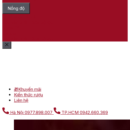
Nồng độ
Bỏ chọn tất cả
Lọc sản phẩm
Xóa bộ lọc
Show
(
16
)
Cancel
Lọc sản phẩm
Xóa bộ lọc
🎁Khuyến mãi
Kiến thức rượu
Liên hệ
Hà Nội
0977.898.007
TP.HCM
0942.660.369