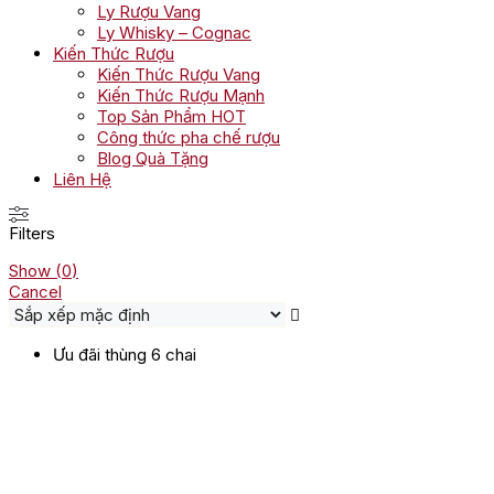
Ly Rượu Vang
Ly Whisky – Cognac
Kiến Thức Rượu
Kiến Thức Rượu Vang
Kiến Thức Rượu Mạnh
Top Sản Phẩm HOT
Công thức pha chế rượu
Blog Quà Tặng
Liên Hệ
Filters
Show
(
0
)
Cancel
Ưu đãi thùng 6 chai