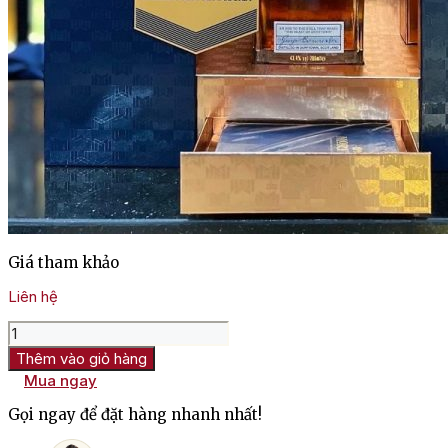
Giá tham khảo
Liên hệ
Giỏ
quà
Thêm vào giỏ hàng
Tết
Mua ngay
rượu
ngoại
Gọi ngay để đặt hàng nhanh nhất!
2027
Cao