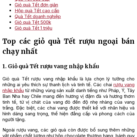
Giỏ quà Tết đơn giản
Hộp quà Tết cao cấp
Quà Tết doanh nghiệp
Giỏ quà Tết 500k
Giỏ quà Tết 1 triệu
Top các giỏ quà Tết rượu ngoại bán
chạy nhất
1. Giỏ quà Tết rượu vang nhập khẩu
Giỏ quà Tết rượu vang nhập khẩu là lựa chọn lý tưởng cho
những ai yêu thích sự thanh lịch và tinh tế. Các chai
rượu vang
nhập khẩu
từ những vùng sản xuất danh tiếng như Pháp, Ý, Tây
Ban Nha hay Chile mang đến hương vị đậm đà và hương thơm
tinh tế, từ vị chát của vang đỏ đến độ nhẹ nhàng của vang
trắng. Đặc biệt, các chai vang được thiết kế với nhãn hiệu và
hình dáng sang trọng, thể hiện đẳng cấp và phong cách của
người tặng.
Ngoài rượu vang, các giỏ quà còn được bổ sung thêm những
vật phẩm chất lượng như hộp chocolate thượng hạng, bánh quy