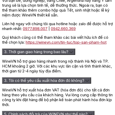
Với bạn bè, đồng nghiệp, vang Chile, Argentina hay vang Ý tầm
480.000
₫
trung sẽ là lựa chọn tinh tế, dễ thưởng thức. Ngoài ra, bạn có
thể tham khảo thêm combo hộp quà Tết, sinh nhật hoặc lễ kỷ
600.000
₫
-20%
niệm được WineVN thiết kế sẵn.
(-20%)
Liên hệ ngay với chúng tôi qua hotline hoặc zalo để được hỗ trợ
nhanh nhất:
0977.898.007
|
0942.660.369
Quý khách cũng có thể tham khảo các bài viết hữu ích để có
thể chọn lựa:
https://winevn.com/tin-tuc/top-san-pham-hot
MUA NGAY
3. Thời gian giao hàng trong bao lâu?
WineVN hỗ trợ giao hàng nhanh trong nội thành Hà Nội và TP.
HCM khoảng 2 giờ. Với các khu vực lân cận và tỉnh thành khác,
thời gian từ 2-4 ngày tùy địa điểm.
3. Tôi có thể yêu cầu xuất hóa đơn đỏ không?
Xem thêm ->
WineVN hỗ trợ xuất hóa đơn VAT (hóa đơn đỏ) cho tất cả đơn
hàng theo yêu cầu của khách hàng. Vui lòng cung cấp thông tin
công ty khi đặt hàng để bộ phận kế toán phát hành hóa đơn kịp
thời.
5. Chính sách đổi trả của WINEVN như thế nào?