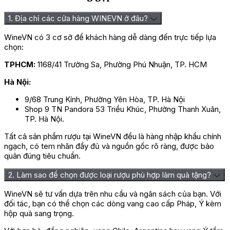
1. Địa chỉ các cửa hàng WINEVN ở đâu?
WineVN có 3 cơ sở để khách hàng dễ dàng đến trực tiếp lựa
chọn:
TPHCM:
1168/41 Trường Sa, Phường Phú Nhuận, TP. HCM
Hà Nội:
9/68 Trung Kính, Phường Yên Hòa, TP. Hà Nội
Shop 9 TN Pandora 53 Triều Khúc, Phường Thanh Xuân,
TP. Hà Nội.
Tất cả sản phẩm rượu tại WineVN đều là hàng nhập khẩu chính
ngạch, có tem nhãn đầy đủ và nguồn gốc rõ ràng, được bảo
quản đúng tiêu chuẩn.
2. Làm sao để chọn được loại rượu phù hợp làm quà tặng?
WineVN sẽ tư vấn dựa trên nhu cầu và ngân sách của bạn. Với
đối tác, bạn có thể chọn các dòng vang cao cấp Pháp, Ý kèm
hộp quà sang trọng.
Hộp Quà Tết HQT2519