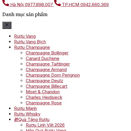
Hà Nội
0977.898.007
TP.HCM
0942.660.369
Danh mục sản phẩm
Rượu Vang
Rượu Vang Bịch
Rượu Champagne
Champagne Bollinger
Canard Duchene
Champagne Taittinger
Champagne Armand
Champagne Dom Perignon
Champagne Deutz
Champagne Billecart
Moet & Chandon
Charles Heidsieck
Champagne Rose
Rượu Mạnh
Rượu Whisky
🎁Quà Tặng Rượu
Rượu Linh Vật 2026
Hộp Quà Rượu Vang