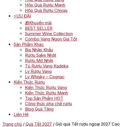
Hộp Quà Rượu Mạnh
Hộp Quà Rượu Chivas
⚡ƯU ĐÃI
🎁Khuyến mãi
BEST SELLER
Summer Wine Collection
Combo Vang Ngon Giá Tốt
Sản Phẩm Khác
Bia Nhập Khẩu
Rượu Sake Nhật
Rượu Mơ Nhật
Tủ Rượu Vang Kadeka
Ly Rượu Vang
Ly Whisky – Cognac
Kiến Thức Rượu
Kiến Thức Rượu Vang
Kiến Thức Rượu Mạnh
Top Sản Phẩm HOT
Công thức pha chế rượu
Blog Quà Tặng
Liên Hệ
Trang chủ
/
Quà Tết 2027
/ Giỏ quà Tết rượu ngoại 2027 Cao