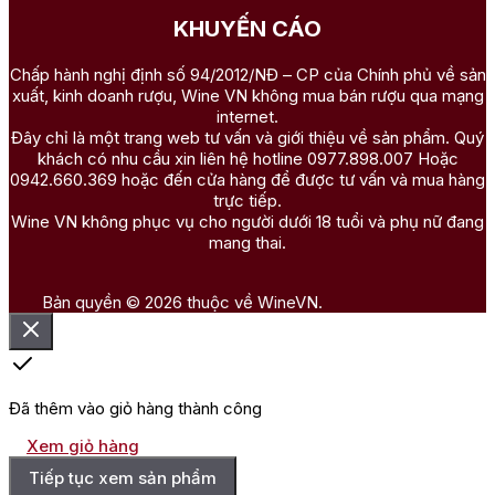
KHUYẾN CÁO
Chấp hành nghị định số 94/2012/NĐ – CP của Chính phủ về sản
xuất, kinh doanh rượu, Wine VN không mua bán rượu qua mạng
internet.
Đây chỉ là một trang web tư vấn và giới thiệu về sản phẩm. Quý
khách có nhu cầu xin liên hệ hotline 0977.898.007 Hoặc
0942.660.369 hoặc đến cửa hàng để được tư vấn và mua hàng
trực tiếp.
Wine VN không phục vụ cho người dưới 18 tuổi và phụ nữ đang
Hộp quà Tết rượ
mang thai.
=> Tham khảo thêm:
Bản quyền © 2026 thuộc về WineVN.
Hộp quà rượu
Hộp quà rượu vang
2. Giỏ quà Tết rượu ngoại Chivas
Đã thêm vào giỏ hàng thành công
Chivas Regal là dòng
rượu Whisky
lâu đời và danh tiếng từ
Scotland, được biết đến nhờ vào sự hòa quyện hoàn hảo giữa
Xem giỏ hàng
hương vị mượt mà và đẳng cấp. Giỏ quà Tết với
rượu Chivas
Tiếp tục xem sản phẩm
mang đến nét thanh lịch và quý phái, là món quà tuyệt vời để