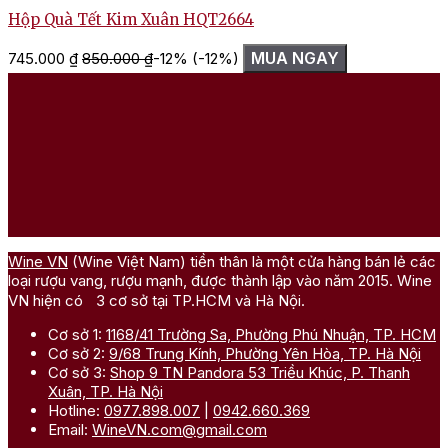
Hộp Quà Tết Kim Xuân HQT2664
MUA NGAY
745.000
₫
850.000
₫
-12%
(-12%)
1
Wine VN
(Wine Việt Nam) tiền thân là một cửa hàng bán lẻ các
loại rượu vang, rượu mạnh, được thành lập vào năm 2015. Wine
VN hiện có 3 cơ sở tại TP.HCM và Hà Nội.
Cơ sở 1:
1168/41 Trường Sa, Phường Phú Nhuận, TP. HCM
Cơ sở 2:
9/68 Trung Kính, Phường Yên Hòa, TP. Hà Nội
Cơ sở 3:
Shop 9 TN Pandora 53 Triều Khúc, P. Thanh
Xuân, TP. Hà Nội
Hotline:
0977.898.007
|
0942.660.369
Email:
WineVN.com@gmail.com