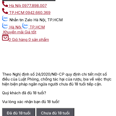
thể hiện sự tôn trọng, đặc biệt thích hợp để tặng đối tác, sếp
Hà Nội
0977.898.007
hoặc những người có phong cách sống tinh tế. Bạn có thể
TP.HCM
0942.660.369
chọn những phiên bản nổi bật như
Chivas 12
,
Chivas 18
,
Chivas
21
,…
Nhắn tin
Zalo Hà Nội, TP.HCM
Giỏ quà Tết rượu Chivas có thể kết hợp với các món ăn nhẹ
Hà Nội
TP.HCM
cao cấp như chocolate, hạt điều hoặc bánh quy nhập khẩu, sẽ
Khuyến mãi
Giá tốt
mang đến một trải nghiệm Tết hoàn mỹ. Sản phẩm được đóng
0
Giỏ hàng
0 sản phẩm
gói trong hộp quà hoặc giỏ quà thiết kế đẹp mắt, tạo nên một
món quà ấn tượng, làm tăng giá trị cho cả người tặng lẫn người
nhận.
Theo Nghị định số 24/2020/NĐ-CP quy định chi tiết một số
điều của Luật Phòng, chống tác hại của rượu, bia về việc thực
hiện biện pháp ngăn ngừa người chưa đủ 18 tuổi tiếp cận.
Quý khách đã đủ 18 tuổi?
Vui lòng xác nhận bạn đủ 18 tuổi!
Đã đủ 18 tuổi
Chưa đủ 18 tuổi