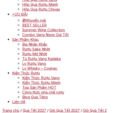
Hộp Quà Rượu Mạnh
Hộp Quà Rượu Chivas
⚡ƯU ĐÃI
🎁Khuyến mãi
BEST SELLER
Summer Wine Collection
Combo Vang Ngon Giá Tốt
Sản Phẩm Khác
Bia Nhập Khẩu
Rượu Sake Nhật
Rượu Mơ Nhật
Tủ Rượu Vang Kadeka
Ly Rượu Vang
Ly Whisky – Cognac
Kiến Thức Rượu
Kiến Thức Rượu Vang
Kiến Thức Rượu Mạnh
Top Sản Phẩm HOT
Công thức pha chế rượu
Blog Quà Tặng
Liên Hệ
Trang chủ
/
Quà Tết 2027
/
Giỏ Quà Tết 2027
/
Giỏ Quà Tết 2