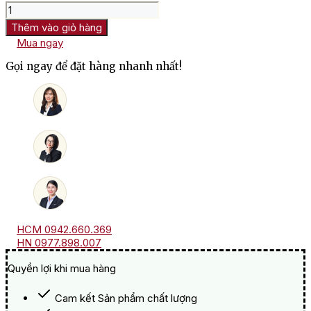
Giỏ
quà
Thêm vào giỏ hàng
Tết
Mua ngay
3
Triệu
Gọi ngay để đặt hàng nhanh nhất!
Cao
Cấp
2027
số
lượng
HCM 0942.660.369
HN 0977.898.007
Quyền lợi khi mua hàng
Cam kết Sản phẩm chất lượng