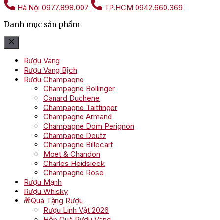
Hà Nội
0977.898.007
TP.HCM
0942.660.369
Danh mục sản phẩm
Rượu Vang
Rượu Vang Bịch
Rượu Champagne
Champagne Bollinger
Canard Duchene
Champagne Taittinger
Champagne Armand
Champagne Dom Perignon
Champagne Deutz
Champagne Billecart
Moet & Chandon
Charles Heidsieck
Champagne Rose
Rượu Mạnh
Rượu Whisky
🎁Quà Tặng Rượu
Rượu Linh Vật 2026
Hộp Quà Rượu Vang