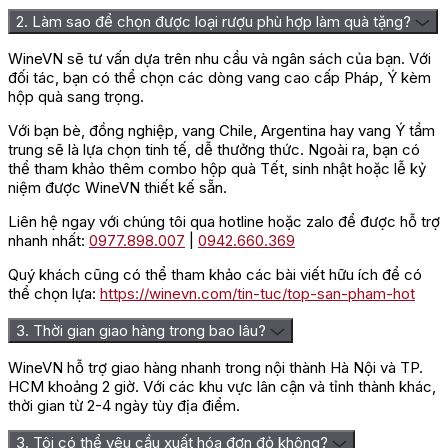
2. Làm sao để chọn được loại rượu phù hợp làm quà tặng?
WineVN sẽ tư vấn dựa trên nhu cầu và ngân sách của bạn. Với
đối tác, bạn có thể chọn các dòng vang cao cấp Pháp, Ý kèm
hộp quà sang trọng.
Với bạn bè, đồng nghiệp, vang Chile, Argentina hay vang Ý tầm
trung sẽ là lựa chọn tinh tế, dễ thưởng thức. Ngoài ra, bạn có
thể tham khảo thêm combo hộp quà Tết, sinh nhật hoặc lễ kỷ
Bánh kẹo nhập khẩu đến từ 
niệm được WineVN thiết kế sẵn.
⇒ Tham khảo các mẫu quà Tết:
Liên hệ ngay với chúng tôi qua hotline hoặc zalo để được hỗ trợ
nhanh nhất:
0977.898.007
|
0942.660.369
Giỏ quà Tết 500k
Giỏ quà Tết 1 triệu
Quý khách cũng có thể tham khảo các bài viết hữu ích để có
Giỏ quà Tết 2 triệu
thể chọn lựa:
https://winevn.com/tin-tuc/top-san-pham-hot
Trái cây sấy
3. Thời gian giao hàng trong bao lâu?
WineVN hỗ trợ giao hàng nhanh trong nội thành Hà Nội và TP.
Trái cây sấy là món quà lý tưởng dành cho mọi lứa tuổi, từ trẻ
HCM khoảng 2 giờ. Với các khu vực lân cận và tỉnh thành khác,
em yêu thích đồ ngọt đến người lớn ưa chuộng thực phẩm lành
thời gian từ 2-4 ngày tùy địa điểm.
mạnh. Với hương vị thơm ngon, giàu dinh dưỡng và thời gian
bảo quản lâu dài, các loại trái cây sấy như nho, xoài, mít hay táo
3. Tôi có thể yêu cầu xuất hóa đơn đỏ không?
vừa hấp dẫn về hương vị, vừa đẹp mắt khi bài trí trong
giỏ quà