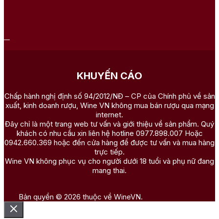
=> Đừng bỏ qua:
Bảng báo giá giỏ quà Tết
Những mẫu giỏ quà Tết 3 triệu bán
chạy nhất
KHUYẾN CÁO
1. Giỏ quà Tết 3 triệu sang trọng năm 2026
Điểm nhấn của giỏ quà nằm ở thiết kế giỏ gỗ độc đáo, phá
Chấp hành nghị định số 94/2012/NĐ – CP của Chính phủ về sản
cách cùng các phụ kiện trang trí như hoa khô, giấy lót làm tăng
xuất, kinh doanh rượu, Wine VN không mua bán rượu qua mạng
thêm tính thẩm mỹ. Giỏ quà Tết 3 triệu sang trọng này rất phù
internet.
hợp để biếu tặng đối tác, khách hàng lớn, và cả những người
Đây chỉ là một trang web tư vấn và giới thiệu về sản phẩm. Quý
thân yêu trong gia đình. Món quà thể hiện sự trân trọng và đẳng
khách có nhu cầu xin liên hệ hotline 0977.898.007 Hoặc
cấp của người tặng, cùng với đó gửi gắm thông điệp về một
0942.660.369 hoặc đến cửa hàng để được tư vấn và mua hàng
năm mới an khang, phú quý.
trực tiếp.
Wine VN không phục vụ cho người dưới 18 tuổi và phụ nữ đang
mang thai.
Bản quyền © 2026 thuộc về WineVN.