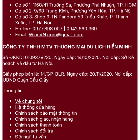
Cơ sở 1:
1168/41 Trường Sa, Phường Phú Nhuận, TP. HCM
Hạt dinh dưỡng gửi g
Cơ sở 2:
9/68 Trung Kính, Phường Yên Hòa, TP. Hà Nội
Cơ sở 3:
Shop 9 TN Pandora 53 Triều Khúc, P. Thanh
Trà thảo mộc
Xuân, TP. Hà Nội
Hotline:
0977.898.007
|
0942.660.369
Những loại trà như trà hoa cúc, trà gừng hay trà ô long cao cấp
Email:
WineVN.com@gmail.com
không những giúp thư giãn tinh thần mà còn hỗ trợ tiêu hóa,
tăng cường sức khỏe trong những ngày lễ Tết, đặc biệt phù
CÔNG TY TNHH MTV THƯƠNG MẠI DU LỊCH HIỀN MINH
hợp với người lớn tuổi. Trà thảo mộc mang hương vị thanh mát
Số ĐKKD: 0109378230. Ngày cấp: 14/10/2020. Nơi cấp: Sở Kế
và giá trị sức khỏe cao, đồng thời mang vẻ ngoài thanh lịch,
hoạch và đầu tư Hà Nội.
gắn liền với văn hóa thưởng trà tao nhã.
Giấy phép bán lẻ: 14/GP-BLR. Ngày cấp: 20/11/2020. Nơi cấp:
UBND Quận Cầu Giấy
Thông tin
Về chúng tôi
Hệ thống cửa hàng
Chính sách bảo mật thông tin
Chính sách giao, nhận hàng
Chính sách thanh toán
Chính sách đổi trả
Đội ngũ tư vấn