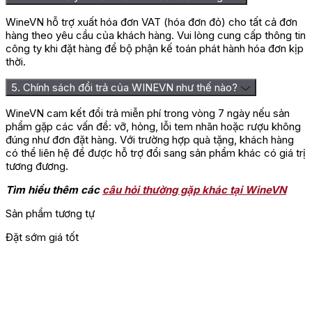
Tết
.
WineVN hỗ trợ xuất hóa đơn VAT (hóa đơn đỏ) cho tất cả đơn
hàng theo yêu cầu của khách hàng. Vui lòng cung cấp thông tin
công ty khi đặt hàng để bộ phận kế toán phát hành hóa đơn kịp
thời.
5. Chính sách đổi trả của WINEVN như thế nào?
WineVN cam kết đổi trả miễn phí trong vòng 7 ngày nếu sản
phẩm gặp các vấn đề: vỡ, hỏng, lỗi tem nhãn hoặc rượu không
đúng như đơn đặt hàng. Với trường hợp quà tặng, khách hàng
có thể liên hệ để được hỗ trợ đổi sang sản phẩm khác có giá trị
tương đương.
Tìm hiểu thêm các
câu hỏi thường gặp khác tại WineVN
Sản phẩm tương tự
Đặt sớm giá tốt
Đ