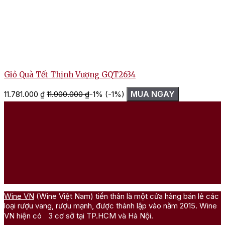
Giỏ Quà Tết Thịnh Vượng GQT2634
MUA NGAY
11.781.000
₫
11.900.000
₫
-1%
(-1%)
Wine VN
(Wine Việt Nam) tiền thân là một cửa hàng bán lẻ các
loại rượu vang, rượu mạnh, được thành lập vào năm 2015. Wine
VN hiện có 3 cơ sở tại TP.HCM và Hà Nội.