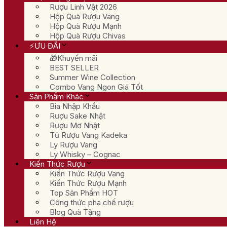
Rượu Linh Vật 2026
Hộp Quà Rượu Vang
Hộp Quà Rượu Mạnh
Hộp Quà Rượu Chivas
⚡ƯU ĐÃI
🎁Khuyến mãi
BEST SELLER
Summer Wine Collection
Combo Vang Ngon Giá Tốt
Sản Phẩm Khác
Bia Nhập Khẩu
Rượu Sake Nhật
Rượu Mơ Nhật
Tủ Rượu Vang Kadeka
Ly Rượu Vang
Ly Whisky – Cognac
Kiến Thức Rượu
Kiến Thức Rượu Vang
Kiến Thức Rượu Mạnh
Top Sản Phẩm HOT
Công thức pha chế rượu
Blog Quà Tặng
Liên Hệ