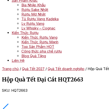
Sản Phẩm Khác
Bia Nhập Khẩu
Rượu Sake Nhật
Rượu Mơ Nhật
Tủ Rượu Vang Kadeka
Ly Rượu Vang
Ly Whisky – Cognac
Kiến Thức Rượu
Kiến Thức Rượu Vang
Kiến Thức Rượu Mạnh
Top Sản Phẩm HOT
Công thức pha chế rượu
Blog Quà Tặng
Liên Hệ
Trang chủ
/
Quà Tết 2027
/
Quà Tết doanh nghiệp
/ Hộp Quà Tế
Hộp Quà Tết Đại Cát HQT2663
SKU:
HQT2663