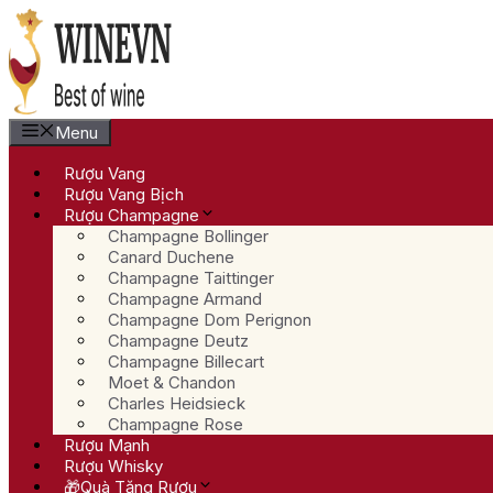
Chuyển
đến
nội
dung
Menu
Rượu Vang
Rượu Vang Bịch
Rượu Champagne
Champagne Bollinger
Canard Duchene
Champagne Taittinger
Champagne Armand
Champagne Dom Perignon
Champagne Deutz
Champagne Billecart
Moet & Chandon
Charles Heidsieck
Champagne Rose
Rượu Mạnh
Rượu Whisky
🎁Quà Tặng Rượu