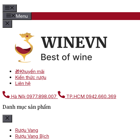
Menu
🎁Khuyến mãi
Kiến thức rượu
Liên hệ
Hà Nội
0977.898.007
TP.HCM
0942.660.369
Danh mục sản phẩm
Rượu Vang
Rượu Vang Bịch