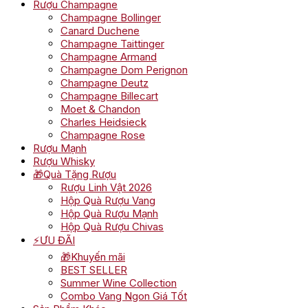
Rượu Champagne
Champagne Bollinger
Canard Duchene
Champagne Taittinger
Champagne Armand
Champagne Dom Perignon
Champagne Deutz
Champagne Billecart
Moet & Chandon
Charles Heidsieck
Champagne Rose
Rượu Mạnh
Rượu Whisky
🎁Quà Tặng Rượu
Rượu Linh Vật 2026
Hộp Quà Rượu Vang
Hộp Quà Rượu Mạnh
Hộp Quà Rượu Chivas
⚡ƯU ĐÃI
🎁Khuyến mãi
BEST SELLER
Summer Wine Collection
Combo Vang Ngon Giá Tốt