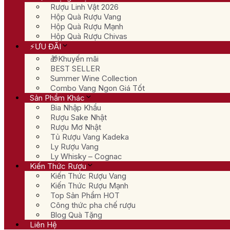
Rượu Linh Vật 2026
Hộp Quà Rượu Vang
Hộp Quà Rượu Mạnh
Hộp Quà Rượu Chivas
⚡ƯU ĐÃI
🎁Khuyến mãi
BEST SELLER
Summer Wine Collection
Combo Vang Ngon Giá Tốt
Sản Phẩm Khác
Bia Nhập Khẩu
Rượu Sake Nhật
Rượu Mơ Nhật
Tủ Rượu Vang Kadeka
Ly Rượu Vang
Ly Whisky – Cognac
Kiến Thức Rượu
Kiến Thức Rượu Vang
Kiến Thức Rượu Mạnh
Top Sản Phẩm HOT
Công thức pha chế rượu
Blog Quà Tặng
Liên Hệ