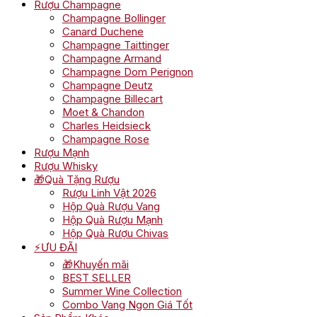
Rượu Champagne
Champagne Bollinger
Canard Duchene
Champagne Taittinger
Champagne Armand
Champagne Dom Perignon
Champagne Deutz
Champagne Billecart
Moet & Chandon
Charles Heidsieck
Champagne Rose
Rượu Mạnh
Rượu Whisky
🎁Quà Tặng Rượu
Rượu Linh Vật 2026
Hộp Quà Rượu Vang
Hộp Quà Rượu Mạnh
Hộp Quà Rượu Chivas
⚡ƯU ĐÃI
🎁Khuyến mãi
BEST SELLER
Summer Wine Collection
Combo Vang Ngon Giá Tốt