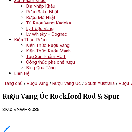
Sản Phẩm Khác
Bia Nhập Khẩu
Rượu Sake Nhật
Rượu Mơ Nhật
Tủ Rượu Vang Kadeka
Ly Rượu Vang
Ly Whisky – Cognac
Kiến Thức Rượu
Kiến Thức Rượu Vang
Kiến Thức Rượu Mạnh
Top Sản Phẩm HOT
Công thức pha chế rượu
Blog Quà Tặng
Liên Hệ
Trang chủ
/
Rượu Vang
/
Rượu Vang Úc
/
South Australia
/
Rượu V
Rượu Vang Úc Rockford Rod & Spur
SKU:
VNWH-2085