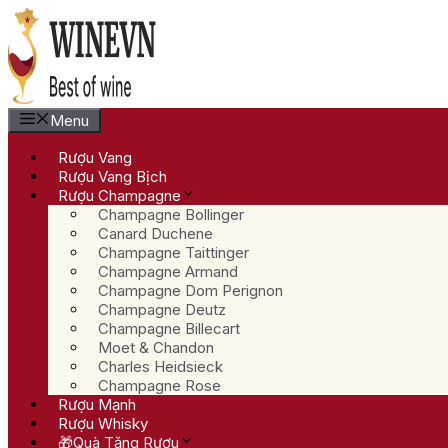
Chuyển
đến
nội
dung
Menu
Rượu Vang
Rượu Vang Bịch
Rượu Champagne
Champagne Bollinger
Canard Duchene
Champagne Taittinger
Champagne Armand
Champagne Dom Perignon
Champagne Deutz
Champagne Billecart
Moet & Chandon
Charles Heidsieck
Champagne Rose
Rượu Mạnh
Rượu Whisky
🎁Quà Tặng Rượu