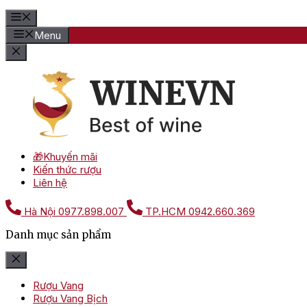
Menu
🎁Khuyến mãi
Kiến thức rượu
Liên hệ
Hà Nội
0977.898.007
TP.HCM
0942.660.369
Danh mục sản phẩm
Rượu Vang
Rượu Vang Bịch