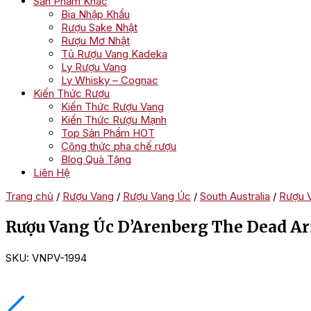
Sản Phẩm Khác
Bia Nhập Khẩu
Rượu Sake Nhật
Rượu Mơ Nhật
Tủ Rượu Vang Kadeka
Ly Rượu Vang
Ly Whisky – Cognac
Kiến Thức Rượu
Kiến Thức Rượu Vang
Kiến Thức Rượu Mạnh
Top Sản Phẩm HOT
Công thức pha chế rượu
Blog Quà Tặng
Liên Hệ
Trang chủ
/
Rượu Vang
/
Rượu Vang Úc
/
South Australia
/
Rượu 
Rượu Vang Úc D’Arenberg The Dead Ar
SKU:
VNPV-1994