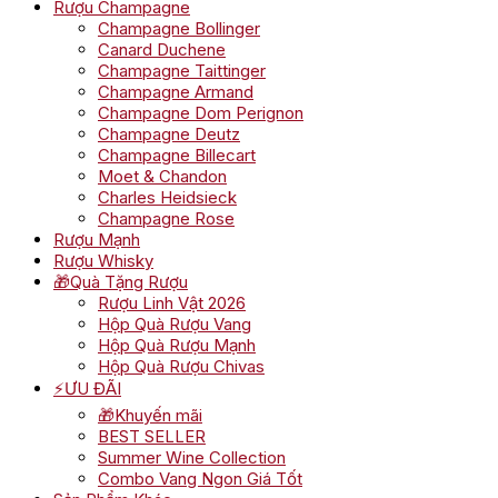
Rượu Champagne
Champagne Bollinger
Canard Duchene
Champagne Taittinger
Champagne Armand
Champagne Dom Perignon
Champagne Deutz
Champagne Billecart
Moet & Chandon
Charles Heidsieck
Champagne Rose
Rượu Mạnh
Rượu Whisky
🎁Quà Tặng Rượu
Rượu Linh Vật 2026
Hộp Quà Rượu Vang
Hộp Quà Rượu Mạnh
Hộp Quà Rượu Chivas
⚡ƯU ĐÃI
🎁Khuyến mãi
BEST SELLER
Summer Wine Collection
Combo Vang Ngon Giá Tốt