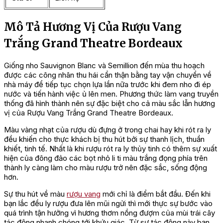
Mô Tả Hương Vị Của Rượu Vang
Trắng Grand Theatre Bordeaux
Giống nho Sauvignon Blanc và Semillion đến mùa thu hoạch
được các công nhân thu hái cẩn thận bằng tay vận chuyển về
nhà máy để tiếp tục chọn lựa lần nữa trước khi đem nho đi ép
nước và tiến hành việc ủ lên men. Phương thức làm vang truyền
thống đã hình thành nên sự đặc biệt cho cả màu sắc lẫn hương
vị của Rượu Vang Trắng Grand Theatre Bordeaux.
Màu vàng nhạt của rượu dù đựng ở trong chai hay khi rót ra ly
đều khiến cho thực khách bị thu hút bởi sự thanh lịch, thuần
khiết, tinh tế. Nhất là khi rượu rót ra ly thủy tinh có thêm sự xuất
hiện của đông đảo các bọt nhỏ li ti màu trắng đọng phía trên
thành ly càng làm cho màu rượu trở nên đặc sắc, sống động
hơn.
Sự thu hút về màu
rượu vang
mới chỉ là điểm bắt đầu. Đến khi
bạn lắc đều ly rượu đưa lên mũi ngửi thì mới thực sự bước vào
quá trình tận hưởng vì hương thơm nồng đượm của mùi trái cây
tác động nhanh chóng tới khứu giác. Từ sự tác động này bạn