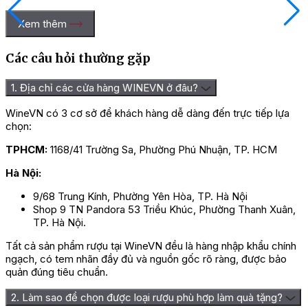
Xem thêm
Các câu hỏi thường gặp
1. Địa chỉ các cửa hàng WINEVN ở đâu?
WineVN có 3 cơ sở để khách hàng dễ dàng đến trực tiếp lựa
chọn:
TPHCM:
1168/41 Trường Sa, Phường Phú Nhuận, TP. HCM
Hà Nội:
9/68 Trung Kính, Phường Yên Hòa, TP. Hà Nội
Shop 9 TN Pandora 53 Triều Khúc, Phường Thanh Xuân,
TP. Hà Nội.
Tất cả sản phẩm rượu tại WineVN đều là hàng nhập khẩu chính
ngạch, có tem nhãn đầy đủ và nguồn gốc rõ ràng, được bảo
quản đúng tiêu chuẩn.
2. Làm sao để chọn được loại rượu phù hợp làm quà tặng?