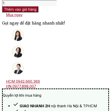
Rượu
Vang
Thêm vào giỏ hàng
Trắng
Mua ngay
Pháp
Grand
Gọi ngay để đặt hàng nhanh nhất!
Theatre
Bordeaux
số
lượng
HCM 0942.660.369
HN 0977.898.007
Quyền lợi khi mua hàng
GIAO NHANH 2H
nội thành Hà Nội & TPHCM