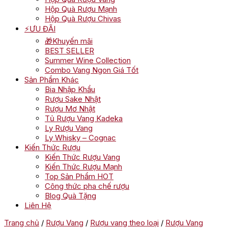
Hộp Quà Rượu Mạnh
Hộp Quà Rượu Chivas
⚡ƯU ĐÃI
🎁Khuyến mãi
BEST SELLER
Summer Wine Collection
Combo Vang Ngon Giá Tốt
Sản Phẩm Khác
Bia Nhập Khẩu
Rượu Sake Nhật
Rượu Mơ Nhật
Tủ Rượu Vang Kadeka
Ly Rượu Vang
Ly Whisky – Cognac
Kiến Thức Rượu
Kiến Thức Rượu Vang
Kiến Thức Rượu Mạnh
Top Sản Phẩm HOT
Công thức pha chế rượu
Blog Quà Tặng
Liên Hệ
Trang chủ
/
Rượu Vang
/
Rượu vang theo loại
/
Rượu Vang