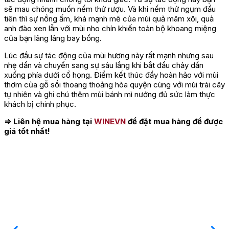
sẽ mau chóng muốn nếm thử rượu. Và khi nếm thử ngụm đầu
tiên thì sự nồng ấm, khá mạnh mẽ của mùi quả mâm xôi, quả
anh đào xen lẫn với mùi nho chín khiến toàn bộ khoang miệng
của bạn lâng lâng bay bổng.
Lúc đầu sự tác động của mùi hương này rất mạnh nhưng sau
nhẹ dần và chuyển sang sự sâu lắng khi bắt đầu chảy dần
xuống phía dưới cổ họng. Điểm kết thúc đầy hoàn hảo với mùi
thơm của gỗ sồi thoang thoảng hòa quyện cùng với mùi trái cây
tự nhiên và ghi chú thêm mùi bánh mì nướng đủ sức làm thực
khách bị chinh phục.
⇒ Liên hệ mua hàng tại
WINEVN
để đặt mua hàng để được
giá tốt nhất!