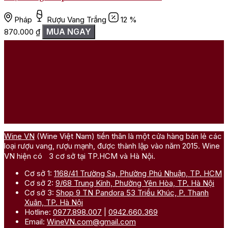
Pháp
Rượu Vang Trắng
12 %
MUA NGAY
870.000
₫
Wine VN
(Wine Việt Nam) tiền thân là một cửa hàng bán lẻ các
loại rượu vang, rượu mạnh, được thành lập vào năm 2015. Wine
VN hiện có 3 cơ sở tại TP.HCM và Hà Nội.
Cơ sở 1:
1168/41 Trường Sa, Phường Phú Nhuận, TP. HCM
Cơ sở 2:
9/68 Trung Kính, Phường Yên Hòa, TP. Hà Nội
Cơ sở 3:
Shop 9 TN Pandora 53 Triều Khúc, P. Thanh
Xuân, TP. Hà Nội
Hotline:
0977.898.007
|
0942.660.369
Email:
WineVN.com@gmail.com