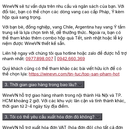
Đánh giá
WineVN sẽ tư vấn dựa trên nhu cầu và ngân sách của bạn. Với
Chưa có đánh giá nào.
đối tác, bạn có thể chọn các dòng vang cao cấp Pháp, Ý kèm
hộp quà sang trọng.
Hãy là người đầu tiên nhận xét “Rượu Vang Trắng Pháp Grand
Theatre Bordeaux”
Với bạn bè, đồng nghiệp, vang Chile, Argentina hay vang Ý tầm
trung sẽ là lựa chọn tinh tế, dễ thưởng thức. Ngoài ra, bạn có
Bạn phải
đăng nhập
để gửi đánh giá.
thể tham khảo thêm combo hộp quà Tết, sinh nhật hoặc lễ kỷ
niệm được WineVN thiết kế sẵn.
Liên hệ ngay với chúng tôi qua hotline hoặc zalo để được hỗ trợ
nhanh nhất:
0977.898.007
|
0942.660.369
Quý khách cũng có thể tham khảo các bài viết hữu ích để có
thể chọn lựa:
https://winevn.com/tin-tuc/top-san-pham-hot
3. Thời gian giao hàng trong bao lâu?
WineVN hỗ trợ giao hàng nhanh trong nội thành Hà Nội và TP.
HCM khoảng 2 giờ. Với các khu vực lân cận và tỉnh thành khác,
thời gian từ 2-4 ngày tùy địa điểm.
3. Tôi có thể yêu cầu xuất hóa đơn đỏ không?
WineVN hỗ trợ xuất hóa đơn VAT (hóa đơn đỏ) cho tất cả đơn