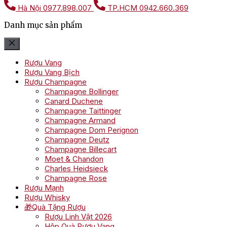
Hà Nội
0977.898.007
TP.HCM
0942.660.369
Danh mục sản phẩm
Rượu Vang
Rượu Vang Bịch
Rượu Champagne
Champagne Bollinger
Canard Duchene
Champagne Taittinger
Champagne Armand
Champagne Dom Perignon
Champagne Deutz
Champagne Billecart
Moet & Chandon
Charles Heidsieck
Champagne Rose
Rượu Mạnh
Rượu Whisky
🎁Quà Tặng Rượu
Rượu Linh Vật 2026
Hộp Quà Rượu Vang