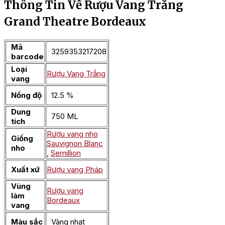
Thông Tin Về Rượu Vang Trắng
Grand Theatre Bordeaux
Mã
3259353217208
barcode
Loại
Rượu Vang Trắng
vang
Nồng độ
12.5 %
Dung
750 ML
tích
Rượu vang nho
Giống
Sauvignon Blanc
nho
,
Semillion
Xuất xứ
Rượu vang Pháp
Vùng
Rượu vang
làm
Bordeaux
vang
Màu sắc
Vàng nhạt