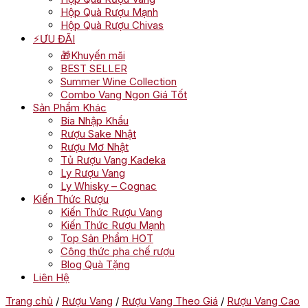
Hộp Quà Rượu Mạnh
Hộp Quà Rượu Chivas
⚡ƯU ĐÃI
🎁Khuyến mãi
BEST SELLER
Summer Wine Collection
Combo Vang Ngon Giá Tốt
Sản Phẩm Khác
Bia Nhập Khẩu
Rượu Sake Nhật
Rượu Mơ Nhật
Tủ Rượu Vang Kadeka
Ly Rượu Vang
Ly Whisky – Cognac
Kiến Thức Rượu
Kiến Thức Rượu Vang
Kiến Thức Rượu Mạnh
Top Sản Phẩm HOT
Công thức pha chế rượu
Blog Quà Tặng
Liên Hệ
Trang chủ
/
Rượu Vang
/
Rượu Vang Theo Giá
/
Rượu Vang Cao