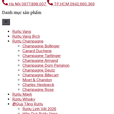
Hà Nội
0977.898.007
TP.HCM
0942.660.369
Danh mục sản phẩm
Rượu Vang
Rượu Vang Bịch
Rượu Champagne
Champagne Bollinger
Canard Duchene
Champagne Taittinger
Champagne Armand
Champagne Dom Perignon
Champagne Deutz
Champagne Billecart
Moet & Chandon
Charles Heidsieck
Champagne Rose
Rượu Mạnh
Rượu Whisky
🎁Quà Tặng Rượu
Rượu Linh Vật 2026
Hộp Quà Rượu Vang