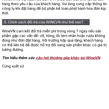
hàng theo yêu cầu của khách hàng. Vui lòng cung cấp thông tin
công ty khi đặt hàng để bộ phận kế toán phát hành hóa đơn kịp
thời.
5. Chính sách đổi trả của WINEVN như thế nào?
WineVN cam kết đổi trả miễn phí trong vòng 7 ngày nếu sản
phẩm gặp các vấn đề: vỡ, hỏng, lỗi tem nhãn hoặc rượu không
đúng như đơn đặt hàng. Với trường hợp quà tặng, khách hàng
có thể liên hệ để được hỗ trợ đổi sang sản phẩm khác có giá trị
tương đương.
Tìm hiểu thêm các
câu hỏi thường gặp khác tại WineVN
Đánh giá
Cùng xuất xứ
Chưa có đánh giá nào.
Hãy là người đầu tiên nhận xét “Rượu Vang Trắng Pháp Chateau
Picque Caillou”
Bạn phải
đăng nhập
để gửi đánh giá.