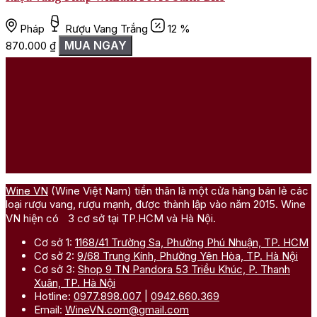
Pháp
Rượu Vang Trắng
12 %
MUA NGAY
870.000
₫
Wine VN
(Wine Việt Nam) tiền thân là một cửa hàng bán lẻ các
loại rượu vang, rượu mạnh, được thành lập vào năm 2015. Wine
VN hiện có 3 cơ sở tại TP.HCM và Hà Nội.
Cơ sở 1:
1168/41 Trường Sa, Phường Phú Nhuận, TP. HCM
Cơ sở 2:
9/68 Trung Kính, Phường Yên Hòa, TP. Hà Nội
Cơ sở 3:
Shop 9 TN Pandora 53 Triều Khúc, P. Thanh
Xuân, TP. Hà Nội
Hotline:
0977.898.007
|
0942.660.369
Email:
WineVN.com@gmail.com