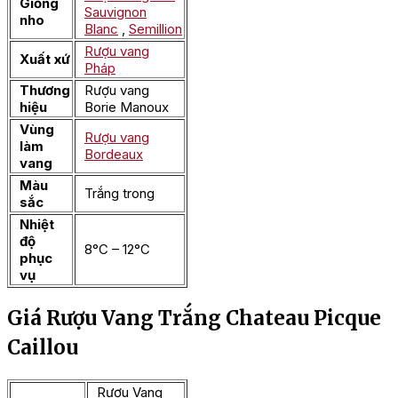
Giống
Sauvignon
nho
Blanc
,
Semillion
Rượu vang
Xuất xứ
Pháp
Thương
Rượu vang
hiệu
Borie Manoux
Vùng
Rượu vang
làm
Bordeaux
vang
Màu
Trắng trong
sắc
Nhiệt
độ
8°C – 12°C
phục
vụ
Giá Rượu Vang Trắng Chateau Picque
Caillou
Rượu Vang