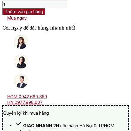
Rượu
Vang
Thêm vào giỏ hàng
Trắng
Mua ngay
Pháp
Chateau
Gọi ngay để đặt hàng nhanh nhất!
Picque
Caillou
số
lượng
HCM 0942.660.369
HN 0977.898.007
Quyền lợi khi mua hàng
GIAO NHANH 2H
nội thành Hà Nội & TPHCM