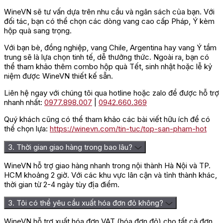
WineVN sẽ tư vấn dựa trên nhu cầu và ngân sách của bạn. Với
⇒ Liên hệ mua hàng tại
WINEVN
để đặt mua hàng để được
đối tác, bạn có thể chọn các dòng vang cao cấp Pháp, Ý kèm
giá tốt nhất!
hộp quà sang trọng.
Với bạn bè, đồng nghiệp, vang Chile, Argentina hay vang Ý tầm
trung sẽ là lựa chọn tinh tế, dễ thưởng thức. Ngoài ra, bạn có
thể tham khảo thêm combo hộp quà Tết, sinh nhật hoặc lễ kỷ
niệm được WineVN thiết kế sẵn.
Liên hệ ngay với chúng tôi qua hotline hoặc zalo để được hỗ trợ
nhanh nhất:
0977.898.007
|
0942.660.369
Quý khách cũng có thể tham khảo các bài viết hữu ích để có
thể chọn lựa:
https://winevn.com/tin-tuc/top-san-pham-hot
3. Thời gian giao hàng trong bao lâu?
WineVN hỗ trợ giao hàng nhanh trong nội thành Hà Nội và TP.
HCM khoảng 2 giờ. Với các khu vực lân cận và tỉnh thành khác,
thời gian từ 2-4 ngày tùy địa điểm.
3. Tôi có thể yêu cầu xuất hóa đơn đỏ không?
WineVN hỗ trợ xuất hóa đơn VAT (hóa đơn đỏ) cho tất cả đơn