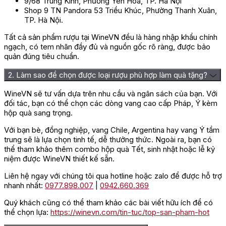
9/68 Trung Kính, Phường Yên Hòa, TP. Hà Nội
tươi mới của trái cây, tạo nên một hương vị 
Shop 9 TN Pandora 53 Triều Khúc, Phường Thanh Xuân,
TP. Hà Nội.
Cách thưởng thức rượu Vang Santa
Tất cả sản phẩm rượu tại WineVN đều là hàng nhập khẩu chính
Carolina Sauvignon Blanc
ngạch, có tem nhãn đầy đủ và nguồn gốc rõ ràng, được bảo
quản đúng tiêu chuẩn.
Để tận hưởng trọn vẹn hương vị của rượu Vang Santa Carolina
Sauvignon Blanc, bạn có thể thưởng thức nó cùng với nhiều loại
2. Làm sao để chọn được loại rượu phù hợp làm quà tặng?
thực phẩm khác nhau, tạo ra sự đa dạng trong trải nghiệm ẩm
thực. Tuy nhiên, kết hợp hoàn hảo nhất được tạo ra khi bạn
WineVN sẽ tư vấn dựa trên nhu cầu và ngân sách của bạn. Với
thưởng thức rượu này với những món ăn ngon lý tưởng như
đối tác, bạn có thể chọn các dòng vang cao cấp Pháp, Ý kèm
salad, hải sản và phô mai. Những sự kết hợp này hứa hẹn đem
hộp quà sang trọng.
lại một trải nghiệm thưởng thức ẩm thực độc đáo và đầy hấp
Với bạn bè, đồng nghiệp, vang Chile, Argentina hay vang Ý tầm
dẫn.
trung sẽ là lựa chọn tinh tế, dễ thưởng thức. Ngoài ra, bạn có
thể tham khảo thêm combo hộp quà Tết, sinh nhật hoặc lễ kỷ
Địa chỉ mua rượu Vang Santa Carolina
niệm được WineVN thiết kế sẵn.
Sauvignon Blanc chính hãng
Liên hệ ngay với chúng tôi qua hotline hoặc zalo để được hỗ trợ
nhanh nhất:
0977.898.007
|
0942.660.369
Để đảm bảo chất lượng và uy tín, bạn có thể mua rượu Vang
Quý khách cũng có thể tham khảo các bài viết hữu ích để có
Santa Carolina Sauvignon Blanc chính hãng tại địa chỉ
Wine VN
.
thể chọn lựa:
https://winevn.com/tin-tuc/top-san-pham-hot
Đây là một địa chỉ đáng tin cậy, nơi bạn có thể tìm thấy sản
phẩm chất lượng và đảm bảo nguồn gốc. Liên hệ ngay với