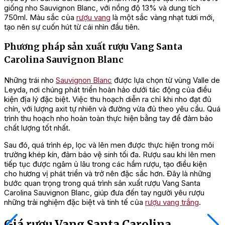
giống nho Sauvignon Blanc, với nồng độ 13% và dung tích
750ml. Màu sắc của
rượu vang
là một sắc vàng nhạt tươi mới,
tạo nên sự cuốn hút từ cái nhìn đầu tiên.
Phương pháp sản xuất rượu Vang Santa
Carolina Sauvignon Blanc
Những trái nho
Sauvignon Blanc
được lựa chọn từ vùng Valle de
Leyda, nơi chúng phát triển hoàn hảo dưới tác động của điều
kiện địa lý đặc biệt. Việc thu hoạch diễn ra chỉ khi nho đạt đủ
chín, với lượng axit tự nhiên và đường vừa đủ theo yêu cầu. Quá
trình thu hoạch nho hoàn toàn thực hiện bằng tay để đảm bảo
chất lượng tốt nhất.
Sau đó, quá trình ép, lọc và lên men được thực hiện trong môi
trường khép kín, đảm bảo vệ sinh tối đa. Rượu sau khi lên men
tiếp tục được ngâm ủ lâu trong các hầm rượu, tạo điều kiện
cho hương vị phát triển và trở nên đặc sắc hơn. Đây là những
bước quan trọng trong quá trình sản xuất rượu Vang Santa
Carolina Sauvignon Blanc, giúp đưa đến tay người yêu rượu
những trải nghiệm đặc biệt và tinh tế của
rượu vang trắng
.
Giá rượu Vang Santa Carolina