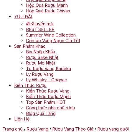
Hộp Quà Rượu Mạnh
Hộp Quà Rượu Chivas
⚡ƯU ĐÃI
🎁Khuyến mãi
BEST SELLER
Summer Wine Collection
Combo Vang Ngon Giá Tốt
Sản Phẩm Khác
Bia Nhập Khẩu
Rượu Sake Nhật
Rượu Mơ Nhật
Tủ Rượu Vang Kadeka
Ly Rượu Vang
Ly Whisky – Cognac
Kiến Thức Rượu
Kiến Thức Rượu Vang
Kiến Thức Rượu Mạnh
Top Sản Phẩm HOT
Công thức pha chế rượu
Blog Quà Tặng
Liên Hệ
Trang chủ
/
Rượu Vang
/
Rượu Vang Theo Giá
/
Rượu vang dưới