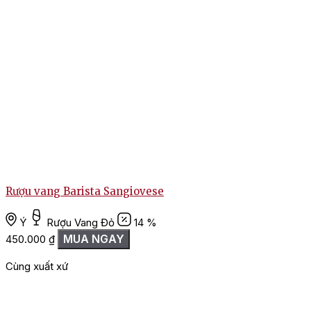
Rượu vang Barista Sangiovese
Ý
Rượu Vang Đỏ
14 %
MUA NGAY
450.000
₫
Cùng xuất xứ
G