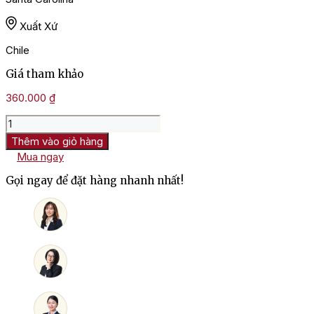
Xuất Xứ
Chile
Giá tham khảo
360.000
₫
Rượu
Vang
Thêm vào giỏ hàng
Chile
Mua ngay
Santa
Carolina
Gọi ngay để đặt hàng nhanh nhất!
Sauvignon
Blanc
số
lượng