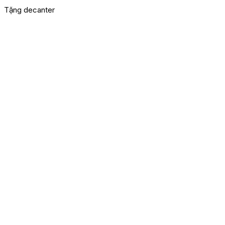
Tặng decanter
M