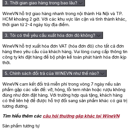
3. Thời gian giao hàng trong bao lâu?
Wine VN để được tư vấn và báo giá chi tiết nhất.
Với mức giá tầm trung, rượu Vang Santa Carolina Sauvignon
WineVN hỗ trợ giao hàng nhanh trong nội thành Hà Nội và TP.
Blanc trở thành sự lựa chọn dễ dàng và phổ biến, mang lại sự
HCM khoảng 2 giờ. Với các khu vực lân cận và tỉnh thành khác,
hài lòng cho người sử dụng đối với các dòng
rượu vang Chile
.
thời gian từ 2-4 ngày tùy địa điểm.
Sản phẩm đảm bảo sự lưu luyến đậm đà, tạo nên một trải
nghiệm đặc biệt và hài lòng cho khách hàng.
3. Tôi có thể yêu cầu xuất hóa đơn đỏ không?
Đánh giá
WineVN hỗ trợ xuất hóa đơn VAT (hóa đơn đỏ) cho tất cả đơn
hàng theo yêu cầu của khách hàng. Vui lòng cung cấp thông tin
Chưa có đánh giá nào.
công ty khi đặt hàng để bộ phận kế toán phát hành hóa đơn kịp
thời.
Hãy là người đầu tiên nhận xét “Rượu Vang Chile Santa Carolina
Sauvignon Blanc”
5. Chính sách đổi trả của WINEVN như thế nào?
Bạn phải
đăng nhập
để gửi đánh giá.
WineVN cam kết đổi trả miễn phí trong vòng 7 ngày nếu sản
phẩm gặp các vấn đề: vỡ, hỏng, lỗi tem nhãn hoặc rượu không
đúng như đơn đặt hàng. Với trường hợp quà tặng, khách hàng
có thể liên hệ để được hỗ trợ đổi sang sản phẩm khác có giá trị
tương đương.
Tìm hiểu thêm các
câu hỏi thường gặp khác tại WineVN
Sản phẩm tương tự