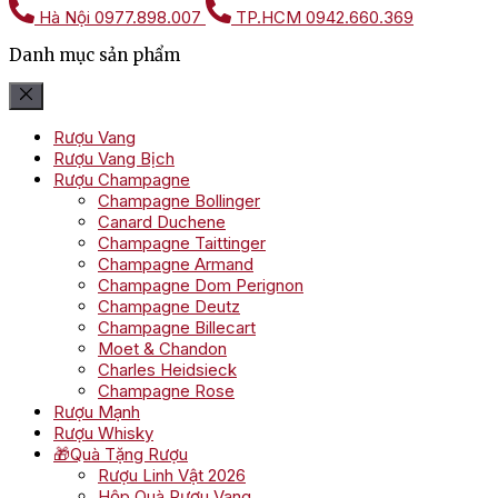
Hà Nội
0977.898.007
TP.HCM
0942.660.369
Danh mục sản phẩm
Rượu Vang
Rượu Vang Bịch
Rượu Champagne
Champagne Bollinger
Canard Duchene
Champagne Taittinger
Champagne Armand
Champagne Dom Perignon
Champagne Deutz
Champagne Billecart
Moet & Chandon
Charles Heidsieck
Champagne Rose
Rượu Mạnh
Rượu Whisky
🎁Quà Tặng Rượu
Rượu Linh Vật 2026
Hộp Quà Rượu Vang