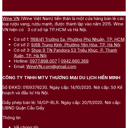
Wine VN
(Wine Việt Nam) tiền thân là một cửa hàng bán lẻ các
loại rượu vang, rượu mạnh, được thành lập vào năm 2015. Wine
VN hiện có 3 cơ sở tại TP.HCM và Hà Nội.
Cơ sở 1:
1168/41 Trường Sa, Phường Phú Nhuận, TP. HCM
Cơ sở 2:
9/68 Trung Kính, Phường Yên Hòa, TP. Hà Nội
Cơ sở 3:
Shop 9 TN Pandora 53 Triều Khúc, P. Thanh
Xuân, TP. Hà Nội
Hotline:
0977.898.007
|
0942.660.369
Email:
WineVN.com@gmail.com
CÔNG TY TNHH MTV THƯƠNG MẠI DU LỊCH HIỀN MINH
Số ĐKKD: 0109378230. Ngày cấp: 14/10/2020. Nơi cấp: Sở Kế
hoạch và đầu tư Hà Nội.
Giấy phép bán lẻ: 14/GP-BLR. Ngày cấp: 20/11/2020. Nơi cấp:
UBND Quận Cầu Giấy
Thông tin
Về chúng tôi