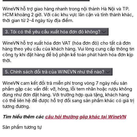
WineVN hỗ trợ giao hàng nhanh trong nội thành Hà Nội và TP.
HCM khoảng 2 giờ. Với các khu vực lân cận và tỉnh thành khác,
thời gian từ 2-4 ngày tùy địa điểm.
3. Tôi có thể yêu cầu xuất hóa đơn đỏ không?
WineVN hỗ trợ xuất hóa đơn VAT (hóa đơn đỏ) cho tất cả đơn
hàng theo yêu cầu của khách hàng. Vui lòng cung cấp thông tin
công ty khi đặt hàng để bộ phận kế toán phát hành hóa đơn kịp
thời.
5. Chính sách đổi trả của WINEVN như thế nào?
WineVN cam kết đổi trả miễn phí trong vòng 7 ngày nếu sản
phẩm gặp các vấn đề: vỡ, hỏng, lỗi tem nhãn hoặc rượu không
đúng như đơn đặt hàng. Với trường hợp quà tặng, khách hàng
có thể liên hệ để được hỗ trợ đổi sang sản phẩm khác có giá trị
tương đương.
Tìm hiểu thêm các
câu hỏi thường gặp khác tại WineVN
Sản phẩm tương tự