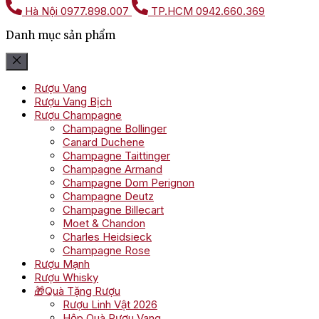
Hà Nội
0977.898.007
TP.HCM
0942.660.369
Danh mục sản phẩm
Rượu Vang
Rượu Vang Bịch
Rượu Champagne
Champagne Bollinger
Canard Duchene
Champagne Taittinger
Champagne Armand
Champagne Dom Perignon
Champagne Deutz
Champagne Billecart
Moet & Chandon
Charles Heidsieck
Champagne Rose
Rượu Mạnh
Rượu Whisky
🎁Quà Tặng Rượu
Rượu Linh Vật 2026
Hộp Quà Rượu Vang