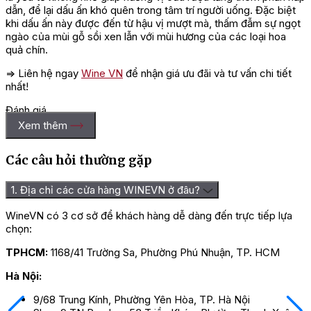
dẫn, để lại dấu ấn khó quên trong tâm trí người uống. Đặc biệt
khi dấu ấn này được đến từ hậu vị mượt mà, thấm đẫm sự ngọt
ngào của mùi gỗ sồi xen lẫn với mùi hương của các loại hoa
quả chín.
=> Liên hệ ngay
Wine VN
để nhận giá ưu đãi và tư vấn chi tiết
nhất!
Đánh giá
Xem thêm
Chưa có đánh giá nào.
Hãy là người đầu tiên nhận xét “Rượu Vang Mỹ Resonance
Các câu hỏi thường gặp
Yamhill Carlton Pinot Noir”
1. Địa chỉ các cửa hàng WINEVN ở đâu?
Bạn phải
đăng nhập
để gửi đánh giá.
WineVN có 3 cơ sở để khách hàng dễ dàng đến trực tiếp lựa
chọn:
TPHCM:
1168/41 Trường Sa, Phường Phú Nhuận, TP. HCM
Hà Nội:
9/68 Trung Kính, Phường Yên Hòa, TP. Hà Nội