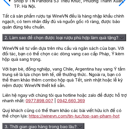
Shop 9 TN Pandora 53 Triều Khúc, Phường Thanh Xuân,
TP. Hà Nội.
Tất cả sản phẩm rượu tại WineVN đều là hàng nhập khẩu chính
ngạch, có tem nhãn đầy đủ và nguồn gốc rõ ràng, được bảo
quản đúng tiêu chuẩn.
2. Làm sao để chọn được loại rượu phù hợp làm quà tặng?
WineVN sẽ tư vấn dựa trên nhu cầu và ngân sách của bạn. Với
đối tác, bạn có thể chọn các dòng vang cao cấp Pháp, Ý kèm
hộp quà sang trọng.
Với bạn bè, đồng nghiệp, vang Chile, Argentina hay vang Ý tầm
trung sẽ là lựa chọn tinh tế, dễ thưởng thức. Ngoài ra, bạn có
thể tham khảo thêm combo hộp quà Tết, sinh nhật hoặc lễ kỷ
niệm được WineVN thiết kế sẵn.
Liên hệ ngay với chúng tôi qua hotline hoặc zalo để được hỗ trợ
nhanh nhất:
0977.898.007
|
0942.660.369
Quý khách cũng có thể tham khảo các bài viết hữu ích để có
thể chọn lựa:
https://winevn.com/tin-tuc/top-san-pham-hot
3. Thời gian giao hàng trong bao lâu?