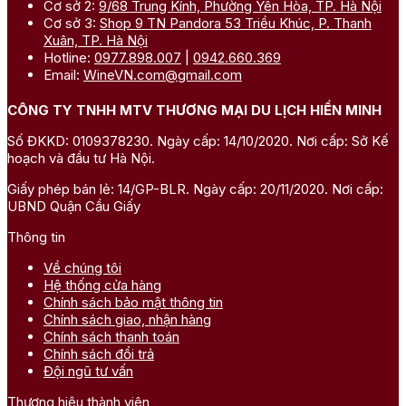
Cơ sở 2:
9/68 Trung Kính, Phường Yên Hòa, TP. Hà Nội
Cơ sở 3:
Shop 9 TN Pandora 53 Triều Khúc, P. Thanh
Xuân, TP. Hà Nội
Hotline:
0977.898.007
|
0942.660.369
Email:
WineVN.com@gmail.com
CÔNG TY TNHH MTV THƯƠNG MẠI DU LỊCH HIỀN MINH
Số ĐKKD: 0109378230. Ngày cấp: 14/10/2020. Nơi cấp: Sở Kế
hoạch và đầu tư Hà Nội.
Giấy phép bán lẻ: 14/GP-BLR. Ngày cấp: 20/11/2020. Nơi cấp:
UBND Quận Cầu Giấy
Thông tin
Về chúng tôi
Hệ thống cửa hàng
Chính sách bảo mật thông tin
Chính sách giao, nhận hàng
Chính sách thanh toán
Chính sách đổi trả
Đội ngũ tư vấn
Thương hiệu thành viên