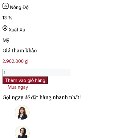
Nồng Độ
13 %
Xuất Xứ
Mỹ
Giá tham khảo
2.962.000
₫
Rượu
Vang
Thêm vào giỏ hàng
Mỹ
Mua ngay
Resonance
Yamhill
Gọi ngay để đặt hàng nhanh nhất!
Carlton
Pinot
Noir
số
lượng