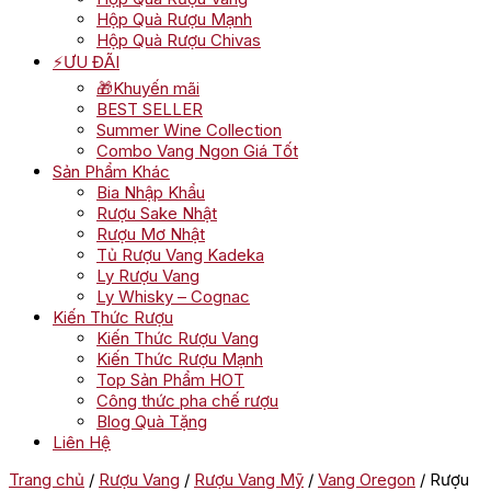
Hộp Quà Rượu Mạnh
Hộp Quà Rượu Chivas
⚡ƯU ĐÃI
🎁Khuyến mãi
BEST SELLER
Summer Wine Collection
Combo Vang Ngon Giá Tốt
Sản Phẩm Khác
Bia Nhập Khẩu
Rượu Sake Nhật
Rượu Mơ Nhật
Tủ Rượu Vang Kadeka
Ly Rượu Vang
Ly Whisky – Cognac
Kiến Thức Rượu
Kiến Thức Rượu Vang
Kiến Thức Rượu Mạnh
Top Sản Phẩm HOT
Công thức pha chế rượu
Blog Quà Tặng
Liên Hệ
Trang chủ
/
Rượu Vang
/
Rượu Vang Mỹ
/
Vang Oregon
/ Rượu