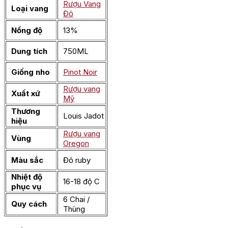
Rượu Vang
Loại vang
Đỏ
Nồng độ
13%
Dung tích
750ML
Giống nho
Pinot Noir
Rượu vang
Xuất xứ
Mỹ
Thương
Louis Jadot
hiệu
Rượu vang
Vùng
Oregon
Màu sắc
Đỏ ruby
Nhiệt độ
16-18 độ C
phục vụ
6 Chai /
Quy cách
Thùng