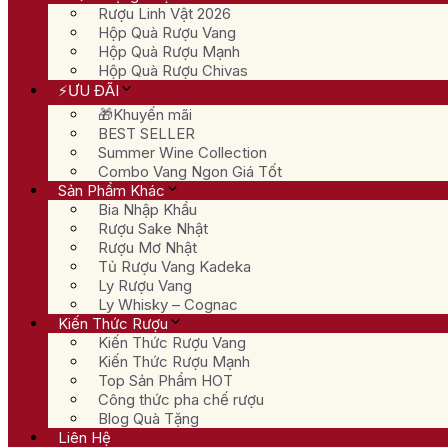
Rượu Linh Vật 2026
Hộp Quà Rượu Vang
Hộp Quà Rượu Mạnh
Hộp Quà Rượu Chivas
⚡ƯU ĐÃI
🎁Khuyến mãi
BEST SELLER
Summer Wine Collection
Combo Vang Ngon Giá Tốt
Sản Phẩm Khác
Bia Nhập Khẩu
Rượu Sake Nhật
Rượu Mơ Nhật
Tủ Rượu Vang Kadeka
Ly Rượu Vang
Ly Whisky – Cognac
Kiến Thức Rượu
Kiến Thức Rượu Vang
Kiến Thức Rượu Mạnh
Top Sản Phẩm HOT
Công thức pha chế rượu
Blog Quà Tặng
Liên Hệ