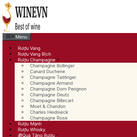
Chuyển
đến
nội
dung
Menu
Rượu Vang
Rượu Vang Bịch
Rượu Champagne
Champagne Bollinger
Canard Duchene
Champagne Taittinger
Champagne Armand
Champagne Dom Perignon
Champagne Deutz
Champagne Billecart
Moet & Chandon
Charles Heidsieck
Champagne Rose
Rượu Mạnh
Rượu Whisky
🎁Quà Tặng Rượu