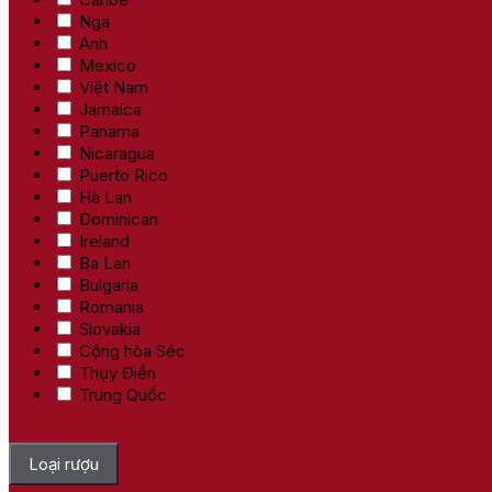
Nga
Anh
Mexico
Việt Nam
Jamaica
Panama
Nicaragua
Puerto Rico
Hà Lan
Dominican
Ireland
Ba Lan
Bulgaria
Romania
Slovakia
Cộng hòa Séc
Thụy Điển
Trung Quốc
Bỏ chọn tất cả
Loại rượu