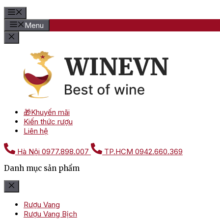
Menu
🎁Khuyến mãi
Kiến thức rượu
Liên hệ
Hà Nội
0977.898.007
TP.HCM
0942.660.369
Danh mục sản phẩm
Rượu Vang
Rượu Vang Bịch