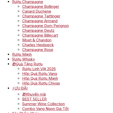
Rượu Champagne
Champagne Bollinger
Canard Duchene
Champagne Taittinger
Champagne Armand
Champagne Dom Perignon
Champagne Deutz
Champagne Billecart
Moet & Chandon
Charles Heidsieck
Champagne Rose
Rượu Mạnh
Rượu Whisky
🎁Quà Tặng Rượu
Rượu Linh Vật 2026
Hộp Quà Rượu Vang
Hộp Quà Rượu Mạnh
Hộp Quà Rượu Chivas
⚡ƯU ĐÃI
🎁Khuyến mãi
BEST SELLER
Summer Wine Collection
Combo Vang Ngon Giá Tốt