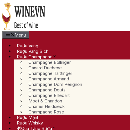
Chuyển
đến
nội
dung
Menu
Rượu Vang
Rượu Vang Bịch
Rượu Champagne
Champagne Bollinger
Canard Duchene
Champagne Taittinger
Champagne Armand
Champagne Dom Perignon
Champagne Deutz
Champagne Billecart
Moet & Chandon
Charles Heidsieck
Champagne Rose
Rượu Mạnh
Rượu Whisky
🎁Quà Tặng Rượu