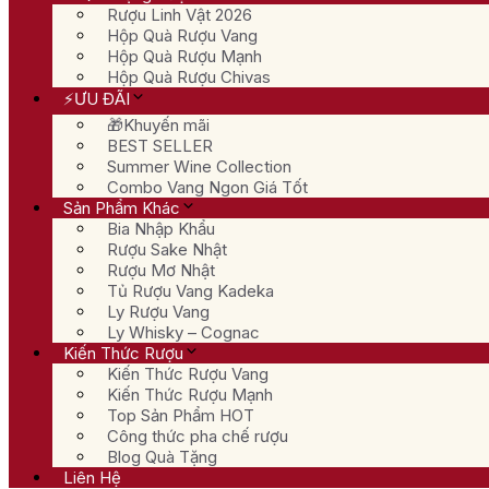
Rượu Linh Vật 2026
Hộp Quà Rượu Vang
Hộp Quà Rượu Mạnh
Hộp Quà Rượu Chivas
⚡ƯU ĐÃI
🎁Khuyến mãi
BEST SELLER
Summer Wine Collection
Combo Vang Ngon Giá Tốt
Sản Phẩm Khác
Bia Nhập Khẩu
Rượu Sake Nhật
Rượu Mơ Nhật
Tủ Rượu Vang Kadeka
Ly Rượu Vang
Ly Whisky – Cognac
Kiến Thức Rượu
Kiến Thức Rượu Vang
Kiến Thức Rượu Mạnh
Top Sản Phẩm HOT
Công thức pha chế rượu
Blog Quà Tặng
Liên Hệ