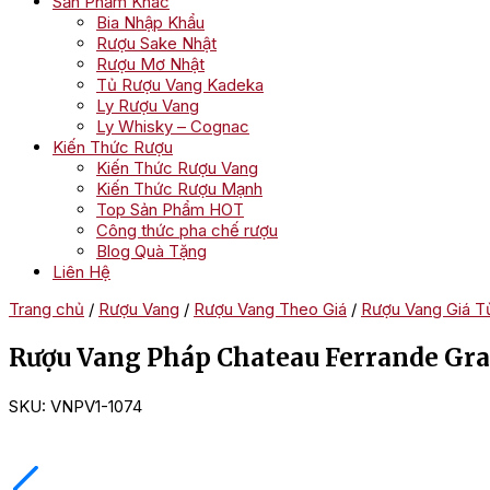
Sản Phẩm Khác
Bia Nhập Khẩu
Rượu Sake Nhật
Rượu Mơ Nhật
Tủ Rượu Vang Kadeka
Ly Rượu Vang
Ly Whisky – Cognac
Kiến Thức Rượu
Kiến Thức Rượu Vang
Kiến Thức Rượu Mạnh
Top Sản Phẩm HOT
Công thức pha chế rượu
Blog Quà Tặng
Liên Hệ
Trang chủ
/
Rượu Vang
/
Rượu Vang Theo Giá
/
Rượu Vang Giá Từ
Rượu Vang Pháp Chateau Ferrande Gr
SKU:
VNPV1-1074