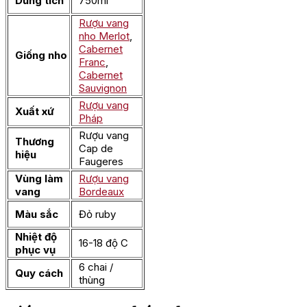
Dung tích
750ml
Rượu vang
nho Merlot
,
Cabernet
Giống nho
Franc
,
Cabernet
Sauvignon
Rượu vang
Xuất xứ
Pháp
Rượu vang
Thương
Cap de
hiệu
Faugeres
Vùng làm
Rượu vang
vang
Bordeaux
Màu sắc
Đỏ ruby
Nhiệt độ
16-18 độ C
phục vụ
6 chai /
Quy cách
thùng