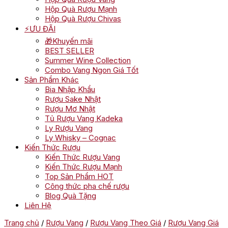
Hộp Quà Rượu Mạnh
Hộp Quà Rượu Chivas
⚡ƯU ĐÃI
🎁Khuyến mãi
BEST SELLER
Summer Wine Collection
Combo Vang Ngon Giá Tốt
Sản Phẩm Khác
Bia Nhập Khẩu
Rượu Sake Nhật
Rượu Mơ Nhật
Tủ Rượu Vang Kadeka
Ly Rượu Vang
Ly Whisky – Cognac
Kiến Thức Rượu
Kiến Thức Rượu Vang
Kiến Thức Rượu Mạnh
Top Sản Phẩm HOT
Công thức pha chế rượu
Blog Quà Tặng
Liên Hệ
Trang chủ
/
Rượu Vang
/
Rượu Vang Theo Giá
/
Rượu Vang Giá