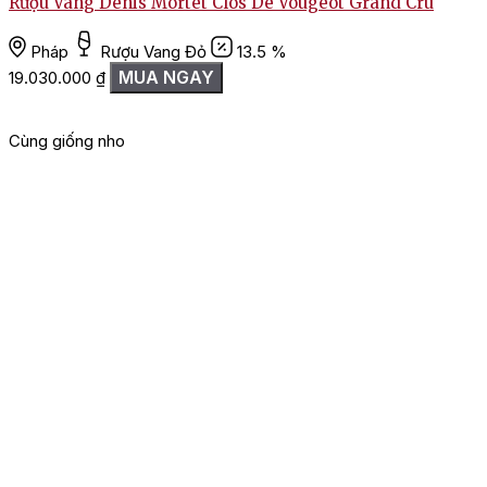
Rượu Vang Denis Mortet Clos De Vougeot Grand Cru
Pháp
Rượu Vang Đỏ
13.5 %
MUA NGAY
19.030.000
₫
Cùng giống nho
G