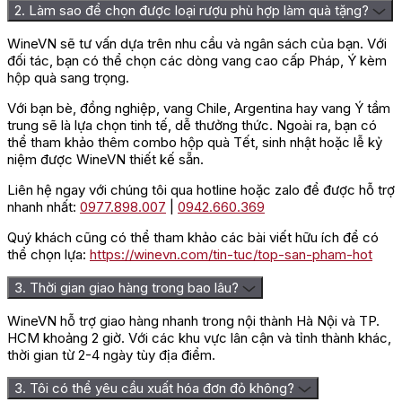
mang đến cho bạn và gia đình những phút giây thư giãn sau
2. Làm sao để chọn được loại rượu phù hợp làm quà tặng?
những giờ học tập và làm việc căng thẳng.
WineVN sẽ tư vấn dựa trên nhu cầu và ngân sách của bạn. Với
Hương vị của rượu là sự hòa quyện của trái cây chín đỏ, gỗ sồi
đối tác, bạn có thể chọn các dòng vang cao cấp Pháp, Ý kèm
và các nguyên liệu chất lượng cao khác tạo nên một thức uống
hộp quà sang trọng.
thơm ngon, mượt mà sẽ làm hài lòng mọi thực khách.
Với bạn bè, đồng nghiệp, vang Chile, Argentina hay vang Ý tầm
Rượu còn được nghiên cứu là một loại đồ uống cực kỳ tốt cho
trung sẽ là lựa chọn tinh tế, dễ thưởng thức. Ngoài ra, bạn có
sức khỏe nếu bạn tiêu thụ đúng liều lượng mỗi ngày. Chúng có
thể tham khảo thêm combo hộp quà Tết, sinh nhật hoặc lễ kỷ
thể hỗ trợ một số bệnh về tim mạch, tiêu hóa, giấc ngủ và thậm
niệm được WineVN thiết kế sẵn.
chí là giảm cân, khiến da dẻ hồng hào. Do đó chai rượu này
không chỉ được yêu thích bởi nam giới mà còn cả phụ nữ.
Liên hệ ngay với chúng tôi qua hotline hoặc zalo để được hỗ trợ
nhanh nhất:
0977.898.007
|
0942.660.369
Để sản xuất loại rượu này, nhà sản xuất phải tỉ mỉ và thực hiện
nhiều công đoạn khác nhau. Đầu tiên là thu hoạch nho thủ công
Quý khách cũng có thể tham khảo các bài viết hữu ích để có
sau đó đưa nho vào hệ thống ép nho. Nước nho này sau đó
thể chọn lựa:
https://winevn.com/tin-tuc/top-san-pham-hot
được ủ, lên men và ủ trong thùng gỗ sồi Pháp từ 18 tháng trở
3. Thời gian giao hàng trong bao lâu?
lên. Khi rượu đạt tiêu chuẩn sẽ được đóng chai và tiêu thụ.
=> Liên hệ ngay
Wine VN
để nhận giá ưu đãi và tư vấn chi
WineVN hỗ trợ giao hàng nhanh trong nội thành Hà Nội và TP.
tiết nhất!
HCM khoảng 2 giờ. Với các khu vực lân cận và tỉnh thành khác,
thời gian từ 2-4 ngày tùy địa điểm.
Đánh giá
3. Tôi có thể yêu cầu xuất hóa đơn đỏ không?
Chưa có đánh giá nào.