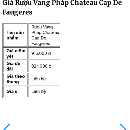
Giá Rượu Vang Pháp Chateau Cap De
Faugeres
Rượu Vang
Tên sản
Pháp Chateau
phẩm
Cap De
Faugeres
Giá niêm
915.000 đ
yết
Giá ưu
824.000 đ
đãi
Giá theo
Liên hệ
thùng
Giá sỉ
Liên hệ