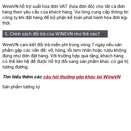
WineVN hỗ trợ xuất hóa đơn VAT (hóa đơn đỏ) cho tất cả đơn
Hãy là người đầu tiên nhận xét “Rượu Vang Pháp Chateau Cap
hàng theo yêu cầu của khách hàng. Vui lòng cung cấp thông tin
De Faugeres”
công ty khi đặt hàng để bộ phận kế toán phát hành hóa đơn kịp
thời.
Bạn phải
đăng nhập
để gửi đánh giá.
5. Chính sách đổi trả của WINEVN như thế nào?
WineVN cam kết đổi trả miễn phí trong vòng 7 ngày nếu sản
phẩm gặp các vấn đề: vỡ, hỏng, lỗi tem nhãn hoặc rượu không
đúng như đơn đặt hàng. Với trường hợp quà tặng, khách hàng
có thể liên hệ để được hỗ trợ đổi sang sản phẩm khác có giá trị
tương đương.
Tìm hiểu thêm các
câu hỏi thường gặp khác tại WineVN
Sản phẩm tương tự