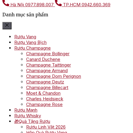
Hà Nội
0977.898.007
TP.HCM
0942.660.369
Danh mục sản phẩm
Rượu Vang
Rượu Vang Bịch
Rượu Champagne
Champagne Bollinger
Canard Duchene
Champagne Taittinger
Champagne Armand
Champagne Dom Perignon
Champagne Deutz
Champagne Billecart
Moet & Chandon
Charles Heidsieck
Champagne Rose
Rượu Mạnh
Rượu Whisky
🎁Quà Tặng Rượu
Rượu Linh Vật 2026
Hộp Quà Rượu Vang