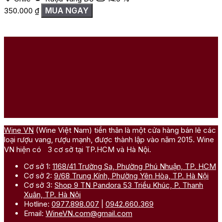
MUA NGAY
350.000
₫
Wine VN
(Wine Việt Nam) tiền thân là một cửa hàng bán lẻ các
loại rượu vang, rượu mạnh, được thành lập vào năm 2015. Wine
VN hiện có 3 cơ sở tại TP.HCM và Hà Nội.
Cơ sở 1:
1168/41 Trường Sa, Phường Phú Nhuận, TP. HCM
Cơ sở 2:
9/68 Trung Kính, Phường Yên Hòa, TP. Hà Nội
Cơ sở 3:
Shop 9 TN Pandora 53 Triều Khúc, P. Thanh
Xuân, TP. Hà Nội
Hotline:
0977.898.007
|
0942.660.369
Email:
WineVN.com@gmail.com