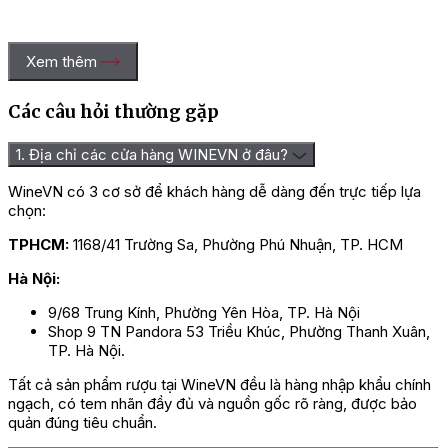
Xem thêm
Các câu hỏi thường gặp
1. Địa chỉ các cửa hàng WINEVN ở đâu?
WineVN có 3 cơ sở để khách hàng dễ dàng đến trực tiếp lựa
chọn:
TPHCM:
1168/41 Trường Sa, Phường Phú Nhuận, TP. HCM
Rượu Vang Pháp Chat
Hà Nội:
9/68 Trung Kính, Phường Yên Hòa, TP. Hà Nội
Mô Tả Hương Vị Rượu Vang Pháp
Shop 9 TN Pandora 53 Triều Khúc, Phường Thanh Xuân,
TP. Hà Nội.
Chateau Cap De Faugeres
Tất cả sản phẩm rượu tại WineVN đều là hàng nhập khẩu chính
Rượu vang
được thiết kế dưới dạng chai thủy tinh có dung tích
ngạch, có tem nhãn đầy đủ và nguồn gốc rõ ràng, được bảo
750 ml, sở hữu nồng độ cồn 14%, tannin mềm mại, cấu trúc ổn
quản đúng tiêu chuẩn.
định, dư vị đọng lại lâu dài trong miệng khi thưởng thức rượu sẽ