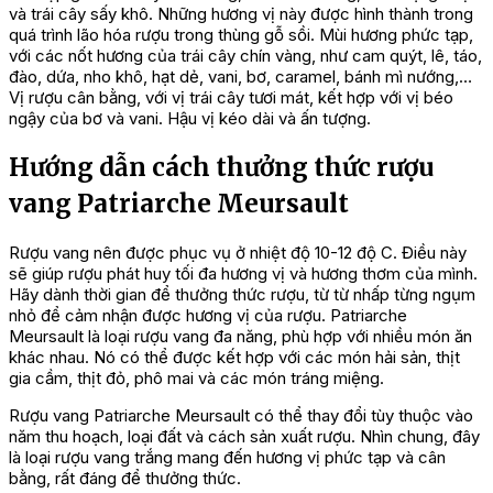
và trái cây sấy khô. Những hương vị này được hình thành trong
quá trình lão hóa rượu trong thùng gỗ sồi. Mùi hương phức tạp,
với các nốt hương của trái cây chín vàng, như cam quýt, lê, táo,
đào, dứa, nho khô, hạt dẻ, vani, bơ, caramel, bánh mì nướng,…
Vị rượu cân bằng, với vị trái cây tươi mát, kết hợp với vị béo
ngậy của bơ và vani. Hậu vị kéo dài và ấn tượng.
Hướng dẫn cách thưởng thức rượu
vang Patriarche Meursault
Rượu vang nên được phục vụ ở nhiệt độ 10-12 độ C. Điều này
sẽ giúp rượu phát huy tối đa hương vị và hương thơm của mình.
Hãy dành thời gian để thưởng thức rượu, từ từ nhấp từng ngụm
nhỏ để cảm nhận được hương vị của rượu. Patriarche
Meursault là loại rượu vang đa năng, phù hợp với nhiều món ăn
khác nhau. Nó có thể được kết hợp với các món hải sản, thịt
gia cầm, thịt đỏ, phô mai và các món tráng miệng.
Rượu vang Patriarche Meursault có thể thay đổi tùy thuộc vào
năm thu hoạch, loại đất và cách sản xuất rượu. Nhìn chung, đây
là loại rượu vang trắng mang đến hương vị phức tạp và cân
bằng, rất đáng để thưởng thức.