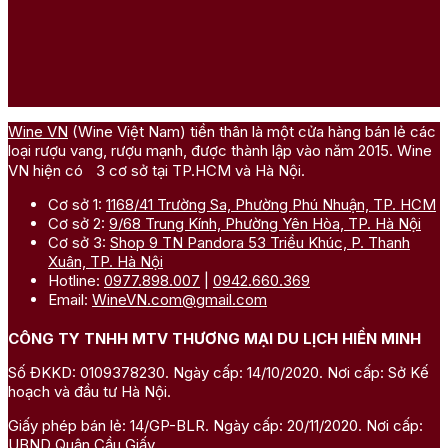
Wine VN
(Wine Việt Nam) tiền thân là một cửa hàng bán lẻ các
loại rượu vang, rượu mạnh, được thành lập vào năm 2015. Wine
VN hiện có 3 cơ sở tại TP.HCM và Hà Nội.
Cơ sở 1:
1168/41 Trường Sa, Phường Phú Nhuận, TP. HCM
Cơ sở 2:
9/68 Trung Kính, Phường Yên Hòa, TP. Hà Nội
Cơ sở 3:
Shop 9 TN Pandora 53 Triều Khúc, P. Thanh
Xuân, TP. Hà Nội
Hotline:
0977.898.007
|
0942.660.369
Email:
WineVN.com@gmail.com
CÔNG TY TNHH MTV THƯƠNG MẠI DU LỊCH HIỀN MINH
Số ĐKKD: 0109378230. Ngày cấp: 14/10/2020. Nơi cấp: Sở Kế
hoạch và đầu tư Hà Nội.
Giấy phép bán lẻ: 14/GP-BLR. Ngày cấp: 20/11/2020. Nơi cấp:
UBND Quận Cầu Giấy