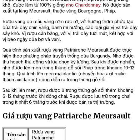
khô, được làm từ 100% giống
nho Chardonnay
. Nó được sản
xuất tại làng Meursault, thuộc vùng Bourgogne, Pháp.
Rượu vang có màu vàng rơm rực rỡ, với hương thơm phức tạp
của trái cây chín vàng, bánh mì nướng, các loại gia vị và trái cây
sấy khô. Vị rượu cân bằng, với vị trái cây tươi mát, kết hợp với
vị béo ngậy của bơ và vani.
Quá trình sản xuất rượu vang Patriarche Meursault được thực
hiện theo phương pháp truyền thống của Burgundy. Nho được
thu hoạch thủ công và lựa chọn kỹ lưỡng. Sau khi được nghiền,
nho được lên men trong thùng gỗ sồi Pháp trong khoảng 10-12
tháng. Quá trình lên men malolactic (chuyển hóa axit malic
thành axit lactic) cũng diễn ra trong thùng gỗ sồi.
Sau khi lên men, rượu được ủ trong thùng gỗ sồi thêm khoảng
6-12 tháng trước khi đóng chai. Rượu được lưu trữ trong chai
trong ít nhất 6 tháng trước khi được bán ra thị trường.
Giá rượu vang Patriarche Meursault
Rượu vang
Tên sản
Patriarche