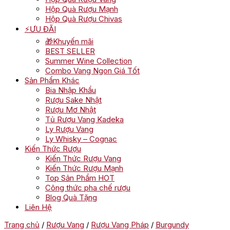
Hộp Quà Rượu Mạnh
Hộp Quà Rượu Chivas
⚡ƯU ĐÃI
🎁Khuyến mãi
BEST SELLER
Summer Wine Collection
Combo Vang Ngon Giá Tốt
Sản Phẩm Khác
Bia Nhập Khẩu
Rượu Sake Nhật
Rượu Mơ Nhật
Tủ Rượu Vang Kadeka
Ly Rượu Vang
Ly Whisky – Cognac
Kiến Thức Rượu
Kiến Thức Rượu Vang
Kiến Thức Rượu Mạnh
Top Sản Phẩm HOT
Công thức pha chế rượu
Blog Quà Tặng
Liên Hệ
Trang chủ
/
Rượu Vang
/
Rượu Vang Pháp
/
Burgundy