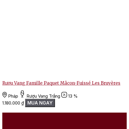
Rượu Vang Famille Paquet Mâcon-Fuissé Les Bruyères
T
Pháp
Rượu Vang Trắng
13 %
MUA NGAY
1.180.000
₫