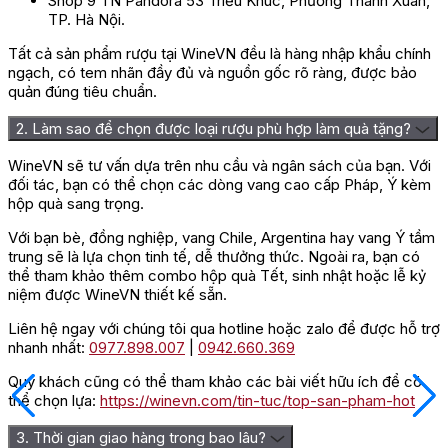
Shop 9 TN Pandora 53 Triều Khúc, Phường Thanh Xuân,
trọng. Chai rượu được đóng gói trong một hộp quà sang trọng,
TP. Hà Nội.
với màu sắc và họa tiết tương tự như nhãn dán. Hộp quà làm
tăng thêm sự sang trọng và tinh tế của sản phẩm. Là một lựa
Tất cả sản phẩm rượu tại WineVN đều là hàng nhập khẩu chính
chọn tuyệt vời để làm quà tặng hoặc vào những dịp đặc biệt
ngạch, có tem nhãn đầy đủ và nguồn gốc rõ ràng, được bảo
như sinh nhật, ăn mừng cùng đồng nghiệp.
quản đúng tiêu chuẩn.
Đánh giá
2. Làm sao để chọn được loại rượu phù hợp làm quà tặng?
Chưa có đánh giá nào.
WineVN sẽ tư vấn dựa trên nhu cầu và ngân sách của bạn. Với
đối tác, bạn có thể chọn các dòng vang cao cấp Pháp, Ý kèm
Hãy là người đầu tiên nhận xét “Rượu Vang Pháp Patriarche
hộp quà sang trọng.
Meursault”
Với bạn bè, đồng nghiệp, vang Chile, Argentina hay vang Ý tầm
Bạn phải
đăng nhập
để gửi đánh giá.
trung sẽ là lựa chọn tinh tế, dễ thưởng thức. Ngoài ra, bạn có
thể tham khảo thêm combo hộp quà Tết, sinh nhật hoặc lễ kỷ
niệm được WineVN thiết kế sẵn.
Liên hệ ngay với chúng tôi qua hotline hoặc zalo để được hỗ trợ
nhanh nhất:
0977.898.007
|
0942.660.369
Quý khách cũng có thể tham khảo các bài viết hữu ích để có
thể chọn lựa:
https://winevn.com/tin-tuc/top-san-pham-hot
3. Thời gian giao hàng trong bao lâu?