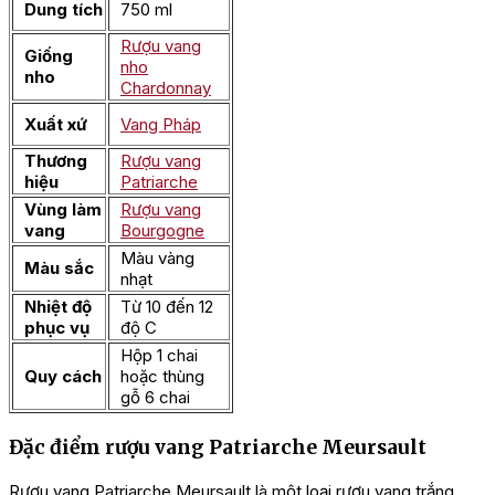
Dung tích
750 ml
Rượu vang
Giống
nho
nho
Chardonnay
Xuất xứ
Vang Pháp
Thương
Rượu vang
hiệu
Patriarche
Vùng làm
Rượu vang
vang
Bourgogne
Màu vàng
Màu sắc
nhạt
Nhiệt độ
Từ 10 đến 12
phục vụ
độ C
Hộp 1 chai
Quy cách
hoặc thùng
gỗ 6 chai
Đặc điểm rượu vang Patriarche Meursault
Rượu vang Patriarche Meursault là một loại rượu vang trắng