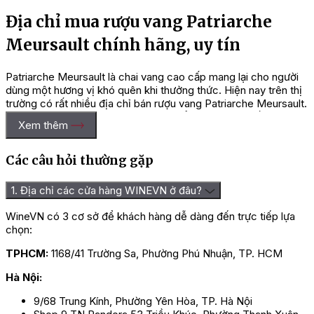
Địa chỉ mua rượu vang Patriarche
Meursault chính hãng, uy tín
Patriarche Meursault là chai vang cao cấp mang lại cho người
dùng một hương vị khó quên khi thưởng thức. Hiện nay trên thị
trường có rất nhiều địa chỉ bán rượu vang Patriarche Meursault.
Tuy nhiên, bạn nên chọn những địa điểm uy tín, có giấy phép
Xem thêm
kinh doanh rõ ràng, có nguồn gốc xuất xứ rõ ràng nếu muốn
mua rượu vang chính hãng, uy tín.
Các câu hỏi thường gặp
Wine VN
là đại lý rượu vang, rượu mạnh nhập khẩu chính hãng.
Wine VN chuyên nhập khẩu và phân phối các loại
rượu vang
với
1. Địa chỉ các cửa hàng WINEVN ở đâu?
đầy đủ chủng loại đến từ các nước như Ý, Chile, Pháp, ÚC,
Mỹ… Ngoài ra chúng tôi còn phân phối thêm những sản phẩm
WineVN có 3 cơ sở để khách hàng dễ dàng đến trực tiếp lựa
rượu mạnh như Whisky, Rum, Cognac, Gin, Vodka, Liqueur… Với
chọn:
kinh nghiệm lâu năm trong nghề và đội ngũ nhân viên chuyên
nghiệp đến với Wine VN các bạn sẽ mua được sản phẩm với
TPHCM:
1168/41 Trường Sa, Phường Phú Nhuận, TP. HCM
mức giá tốt nhất và chất lượng tốt nhất.
Hà Nội:
Thiết kế của rượu vang Patriarche Meursault phản ánh truyền
thống và sự sang trọng của thương hiệu. Chai rượu được làm
9/68 Trung Kính, Phường Yên Hòa, TP. Hà Nội
bằng thủy tinh chất lượng cao, với nhãn dán màu vàng sang