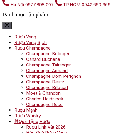
Hà Nội
0977.898.007
TP.HCM
0942.660.369
Danh mục sản phẩm
Rượu Vang
Rượu Vang Bịch
Rượu Champagne
Champagne Bollinger
Canard Duchene
Champagne Taittinger
Champagne Armand
Champagne Dom Perignon
Champagne Deutz
Champagne Billecart
Moet & Chandon
Charles Heidsieck
Champagne Rose
Rượu Mạnh
Rượu Whisky
🎁Quà Tặng Rượu
Rượu Linh Vật 2026
Hộp Quà Rượu Vang