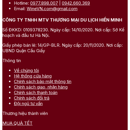
Hotline:
0977.898.007
|
0942.660.369
Email:
WineVN.com@gmail.com
CÔNG TY TNHH MTV THƯƠNG MẠI DU LỊCH HIỀN MINH
Số ĐKKD: 0109378230. Ngày cấp: 14/10/2020. Nơi cấp: Sở Kế
hoạch và đầu tư Hà Nội.
Giấy phép bán lẻ: 14/GP-BLR. Ngày cấp: 20/11/2020. Nơi cấp:
UBND Quận Cầu Giấy
Thông tin
Về chúng tôi
Hệ thống cửa hàng
Chính sách bảo mật thông tin
Chính sách giao, nhận hàng
Chính sách thanh toán
Chính sách đổi trả
Đội ngũ tư vấn
Thương hiệu thành viên
MUA QUÀ TẾT