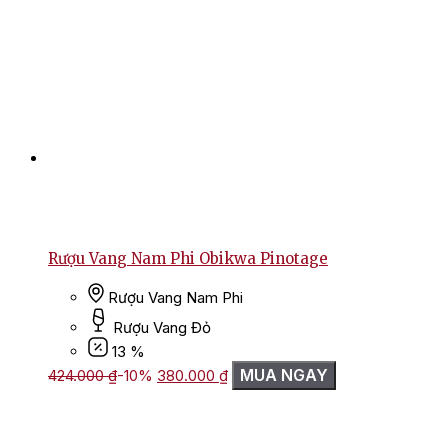
Rượu Vang Nam Phi Obikwa Pinotage
Rượu Vang Nam Phi
Rượu Vang Đỏ
13 %
Giá
Giá
MUA NGAY
424.000
₫
-10%
380.000
₫
gốc
hiện
là:
tại
424.000 ₫.
là:
380.000 ₫.