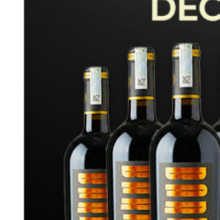
Dòng rượu Vang Obikwa Cab
Địa chỉ mua rượu Vang Obikwa chính
hãng
Wine VN
là nhà phân phối uy tín hàng đầu tại Việt Nam, chuyên
cung cấp rượu vang Obikwa chính hãng, nhập khẩu trực tiếp từ
Nam Phi. Với hơn 10 năm kinh nghiệm trong lĩnh vực
rượu vang
nhập khẩu
, Wine VN đã khẳng định vị thế của mình trên thị
trường bằng cam kết chất lượng và dịch vụ chuyên nghiệp.
Tất cả sản phẩm đều có nguồn gốc rõ ràng, được kiểm định
nghiêm ngặt trước khi đến tay người tiêu dùng. Ngoài ra, Wine
VN còn cung cấp chính sách bảo đảm đổi trả linh hoạt và hỗ trợ
giao hàng tại Hà Nội & TPHCM, giúp khách hàng yên tâm khi
lựa chọn mua rượu vang Obikwa.
Liên hệ ngay hotline
0977.898.007
để được hỗ trợ nhanh
nhất!