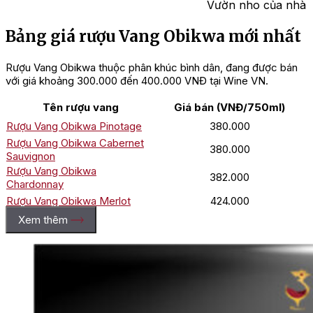
Vườn nho của nhà O
Bảng giá rượu Vang Obikwa mới nhất
Rượu Vang Obikwa thuộc phân khúc bình dân, đang được bán
với giá khoảng 300.000 đến 400.000 VNĐ tại Wine VN.
Tên rượu vang
Giá bán (VNĐ/750ml)
Rượu Vang Obikwa Pinotage
380.000
Rượu Vang Obikwa Cabernet
380.000
Sauvignon
Rượu Vang Obikwa
382.000
Chardonnay
Rượu Vang Obikwa Merlot
424.000
Rượu Vang Obikwa Chenin
Xem thêm
382.000
Blanc
Rượu Vang Obikwa Sauvignon
382.000
Blanc