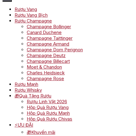
Rượu Vang
Rượu Vang Bịch
Rượu Champagne
Champagne Bollinger
Canard Duchene
Champagne Taittinger
Champagne Armand
Champagne Dom Perignon
Champagne Deutz
Champagne Billecart
Moet & Chandon
Charles Heidsieck
Champagne Rose
Rượu Mạnh
Rượu Whisky
🎁Quà Tặng Rượu
Rượu Linh Vật 2026
Hộp Quà Rượu Vang
Hộp Quà Rượu Mạnh
Hộp Quà Rượu Chivas
⚡ƯU ĐÃI
🎁Khuyến mãi