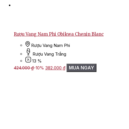
Rượu Vang Nam Phi Obikwa Chenin Blanc
Rượu Vang Nam Phi
Rượu Vang Trắng
13 %
Giá
Giá
MUA NGAY
424.000
₫
-10%
382.000
₫
gốc
hiện
là:
tại
424.000 ₫.
là:
382.000 ₫.