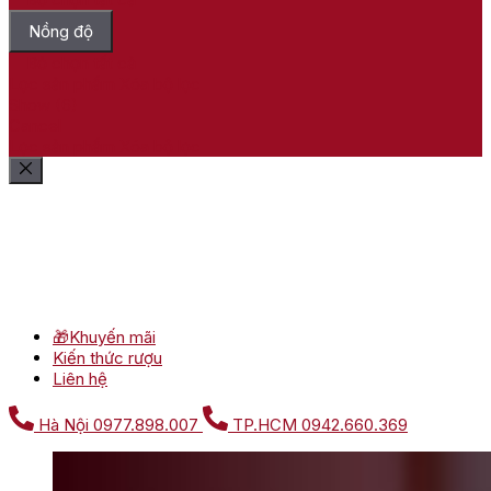
Nồng độ
Bỏ chọn tất cả
Lọc sản phẩm
Xóa bộ lọc
Show
(
6
)
Cancel
Lọc sản phẩm
Xóa bộ lọc
🎁Khuyến mãi
Kiến thức rượu
Liên hệ
Hà Nội
0977.898.007
TP.HCM
0942.660.369