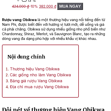
13 %
Giá
Giá
MUA NGAY
424.000
₫
-10%
382.000
₫
gốc
hiện
là:
tại
424.000 ₫.
là:
Rượu vang Obikwa
là một thương hiệu vang nổi tiếng đến từ
382.000 ₫.
Nam Phi, được biết đến với hương vị tươi mới, dễ uống và giá
cả phải chăng. Obikwa sử dụng nhiều giống nho phổ biến như
Chardonnay, Shiraz, Merlot, và Sauvignon Blanc, tạo ra những
dòng vang đa dạng phù hợp với nhiều khẩu vị khác nhau.
Nội dung chính
Thương hiệu Vang Obikwa
Các giống nho làm Vang Obikwa
Bảng giá rượu Vang Obikwa
Địa chỉ mua rượu Vang Obikwa
Đôi nét về thương hiệu Vang Obikwa