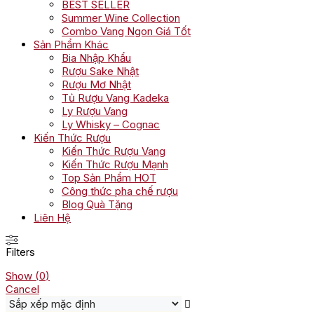
BEST SELLER
Summer Wine Collection
Combo Vang Ngon Giá Tốt
Sản Phẩm Khác
Bia Nhập Khẩu
Rượu Sake Nhật
Rượu Mơ Nhật
Tủ Rượu Vang Kadeka
Ly Rượu Vang
Ly Whisky – Cognac
Kiến Thức Rượu
Kiến Thức Rượu Vang
Kiến Thức Rượu Mạnh
Top Sản Phẩm HOT
Công thức pha chế rượu
Blog Quà Tặng
Liên Hệ
Filters
Show
(
0
)
Cancel