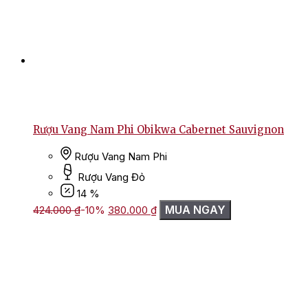
Rượu Vang Nam Phi Obikwa Cabernet Sauvignon
Rượu Vang Nam Phi
Rượu Vang Đỏ
14 %
Giá
Giá
MUA NGAY
424.000
₫
-10%
380.000
₫
gốc
hiện
là:
tại
424.000 ₫.
là:
380.000 ₫.