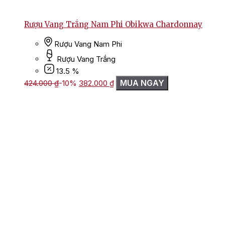
Rượu Vang Trắng Nam Phi Obikwa Chardonnay
Rượu Vang Nam Phi
Rượu Vang Trắng
13.5 %
Giá
Giá
MUA NGAY
424.000
₫
-10%
382.000
₫
gốc
hiện
là:
tại
424.000 ₫.
là:
382.000 ₫.