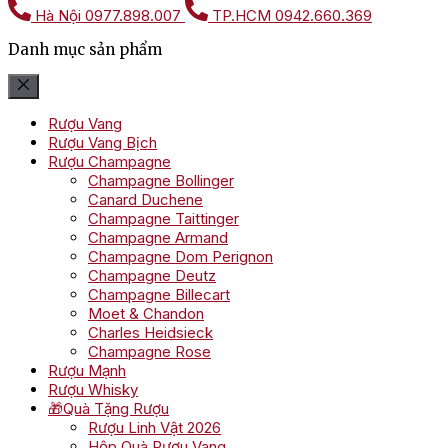
Hà Nội
0977.898.007
TP.HCM
0942.660.369
Danh mục sản phẩm
Rượu Vang
Rượu Vang Bịch
Rượu Champagne
Champagne Bollinger
Canard Duchene
Champagne Taittinger
Champagne Armand
Champagne Dom Perignon
Champagne Deutz
Champagne Billecart
Moet & Chandon
Charles Heidsieck
Champagne Rose
Rượu Mạnh
Rượu Whisky
🎁Quà Tặng Rượu
Rượu Linh Vật 2026
Hộp Quà Rượu Vang