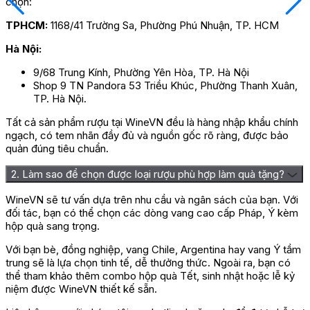
chọn:
Chưa có đánh giá nào.
TPHCM:
1168/41 Trường Sa, Phường Phú Nhuận, TP. HCM
Hãy là người đầu tiên nhận xét “Rượu Vang Napa Valley 99
Merlot”
Hà Nội:
Bạn phải
đăng nhập
để gửi đánh giá.
9/68 Trung Kính, Phường Yên Hòa, TP. Hà Nội
Shop 9 TN Pandora 53 Triều Khúc, Phường Thanh Xuân,
TP. Hà Nội.
Tất cả sản phẩm rượu tại WineVN đều là hàng nhập khẩu chính
ngạch, có tem nhãn đầy đủ và nguồn gốc rõ ràng, được bảo
quản đúng tiêu chuẩn.
2. Làm sao để chọn được loại rượu phù hợp làm quà tặng?
WineVN sẽ tư vấn dựa trên nhu cầu và ngân sách của bạn. Với
đối tác, bạn có thể chọn các dòng vang cao cấp Pháp, Ý kèm
hộp quà sang trọng.
Với bạn bè, đồng nghiệp, vang Chile, Argentina hay vang Ý tầm
trung sẽ là lựa chọn tinh tế, dễ thưởng thức. Ngoài ra, bạn có
thể tham khảo thêm combo hộp quà Tết, sinh nhật hoặc lễ kỷ
niệm được WineVN thiết kế sẵn.