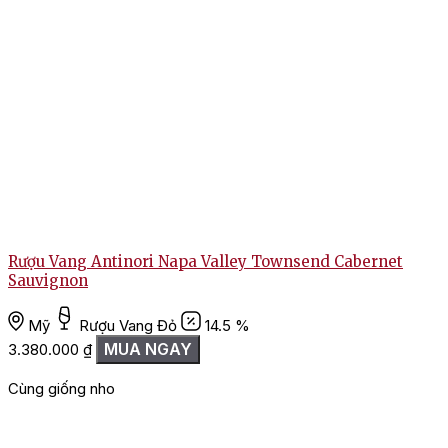
Rượu Vang Antinori Napa Valley Townsend Cabernet
Sauvignon
Mỹ
Rượu Vang Đỏ
14.5 %
2
MUA NGAY
3.380.000
₫
Cùng giống nho