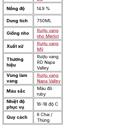
Nồng độ
14.9 %
Dung tích
750ML
Rượu vang
Giống nho
nho Merlot
Rượu vang
Xuất xứ
Mỹ
Rượu vang
Thương
RD Napa
hiệu
Valley
Vùng làm
Rượu vang
vang
Napa Valley
Màu đỏ
Màu sắc
ruby
Nhiệt độ
16-18 độ C
phục vụ
6 Chai /
Quy cách
Thùng