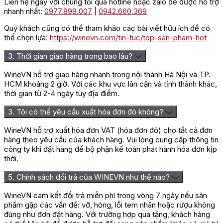
Liên hệ ngay với chúng tôi qua hotline hoặc zalo để được hỗ trợ
nhanh nhất:
0977.898.007
|
0942.660.369
Quý khách cũng có thể tham khảo các bài viết hữu ích để có
thể chọn lựa:
https://winevn.com/tin-tuc/top-san-pham-hot
3. Thời gian giao hàng trong bao lâu?
WineVN hỗ trợ giao hàng nhanh trong nội thành Hà Nội và TP.
HCM khoảng 2 giờ. Với các khu vực lân cận và tỉnh thành khác,
thời gian từ 2-4 ngày tùy địa điểm.
3. Tôi có thể yêu cầu xuất hóa đơn đỏ không?
WineVN hỗ trợ xuất hóa đơn VAT (hóa đơn đỏ) cho tất cả đơn
hàng theo yêu cầu của khách hàng. Vui lòng cung cấp thông tin
công ty khi đặt hàng để bộ phận kế toán phát hành hóa đơn kịp
thời.
5. Chính sách đổi trả của WINEVN như thế nào?
WineVN cam kết đổi trả miễn phí trong vòng 7 ngày nếu sản
phẩm gặp các vấn đề: vỡ, hỏng, lỗi tem nhãn hoặc rượu không
đúng như đơn đặt hàng. Với trường hợp quà tặng, khách hàng