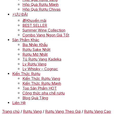
Hộp Quà Rượu Mạnh
Hộp Quà Rượu Chivas
⚡ƯU ĐÃI
🎁Khuyến mãi
BEST SELLER
Summer Wine Collection
Combo Vang Ngon Giá Tốt
Sản Phẩm Khác
Bia Nhập Khẩu
Rượu Sake Nhật
Rượu Mơ Nhật
Tủ Rượu Vang Kadeka
Ly Rượu Vang
Ly Whisky – Cognac
Kiến Thức Rượu
Kiến Thức Rượu Vang
Kiến Thức Rượu Mạnh
Top Sản Phẩm HOT
Công thức pha chế rượu
Blog Quà Tặng
Liên Hệ
Trang chủ
/
Rượu Vang
/
Rượu Vang Theo Giá
/
Rượu Vang Cao