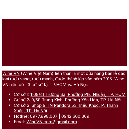
Wine VN
(Wine Việt Nam) tiền thân là một cửa hàng bán lẻ các
loại rượu vang, rượu mạnh, được thành lập vào năm 2015. Wine
VN hiện có 3 cơ sở tại TP.HCM và Hà Nội.
Cơ sở 1:
1168/41 Trường Sa, Phường Phú Nhuận, TP. HCM
Cơ sở 2:
9/68 Trung Kính, Phường Yên Hòa, TP. Hà Nội
Cơ sở 3:
Shop 9 TN Pandora 53 Triều Khúc, P. Thanh
Xuân, TP. Hà Nội
Hotline:
0977.898.007
|
0942.660.369
Email:
WineVN.com@gmail.com