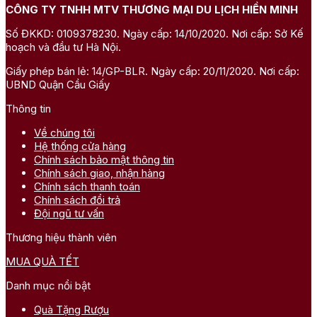
CÔNG TY TNHH MTV THƯƠNG MẠI DU LỊCH HIỀN MINH
Số ĐKKD: 0109378230. Ngày cấp: 14/10/2020. Nơi cấp: Sở Kế
hoạch và đầu tư Hà Nội.
Giấy phép bán lẻ: 14/GP-BLR. Ngày cấp: 20/11/2020. Nơi cấp:
UBND Quận Cầu Giấy
Thông tin
Về chúng tôi
Hệ thống cửa hàng
Chính sách bảo mật thông tin
Chính sách giao, nhận hàng
Chính sách thanh toán
Chính sách đổi trả
Đội ngũ tư vấn
Thương hiệu thành viên
MUA QUÀ TẾT
Danh mục nổi bật
Quà Tặng Rượu