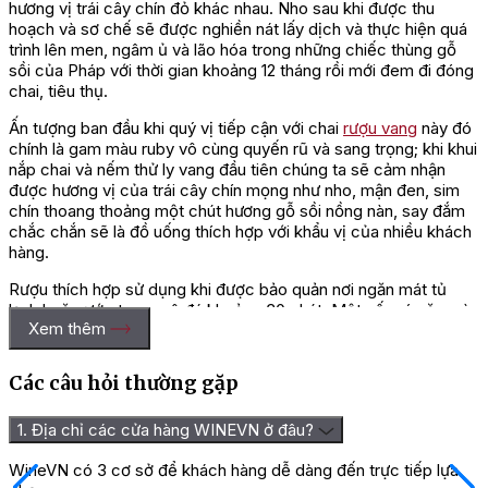
hương vị trái cây chín đỏ khác nhau. Nho sau khi được thu
hoạch và sơ chế sẽ được nghiền nát lấy dịch và thực hiện quá
trình lên men, ngâm ủ và lão hóa trong những chiếc thùng gỗ
sồi của Pháp với thời gian khoảng 12 tháng rồi mới đem đi đóng
chai, tiêu thụ.
Ấn tượng ban đầu khi quý vị tiếp cận với chai
rượu vang
này đó
chính là gam màu ruby vô cùng quyến rũ và sang trọng; khi khui
nắp chai và nếm thử ly vang đầu tiên chúng ta sẽ cảm nhận
được hương vị của trái cây chín mọng như nho, mận đen, sim
chín thoang thoảng một chút hương gỗ sồi nồng nàn, say đắm
chắc chắn sẽ là đồ uống thích hợp với khẩu vị của nhiều khách
hàng.
Rượu thích hợp sử dụng khi được bảo quản nơi ngăn mát tủ
lạnh hoặc ướp trong xô đá khoảng 30 phút. Một số món ăn mà
Xem thêm
quý vị có thể kết hợp khi thưởng thức vang đó là các món ăn từ
thịt đỏ, thịt cừu nướng, phô mai, xúc xích, bít tết trong điều kiện
nhiệt độ phòng lý tưởng dao động từ 17 độ C.
Các câu hỏi thường gặp
=> Liên hệ ngay
Wine VN
để nhận giá ưu đãi và tư vấn chi
tiết nhất!
1. Địa chỉ các cửa hàng WINEVN ở đâu?
Đánh giá
WineVN có 3 cơ sở để khách hàng dễ dàng đến trực tiếp lựa