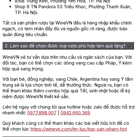
9/68 Trung Kính, Phường Yên Hòa, TP. Hà Nội
Shop 9 TN Pandora 53 Triều Khúc, Phường Thanh Xuân,
Hương vị đặc trưng của rượu Vang
TP. Hà Nội.
Montepulciano D’Abruzzo Riserva
Tất cả sản phẩm rượu tại WineVN đều là hàng nhập khẩu chính
ngạch, có tem nhãn đầy đủ và nguồn gốc rõ ràng, được bảo
quản đúng tiêu chuẩn.
Vị ngọt từ gia vị hòa quyện với hương thơm quyến rũ
của trái cây đỏ chín bao phủ mũi. Hương vị được cân
2. Làm sao để chọn được loại rượu phù hợp làm quà tặng?
bằng tốt, với độ tannin vừa đủ, tạo nên một trải nghiệm
ấm áp, mềm mại. Cấu trúc của
rượu vang đỏ
này là
WineVN sẽ tư vấn dựa trên nhu cầu và ngân sách của bạn. Với
tuyệt vời và hương thơm lan tỏa một cách đa dạng, điều
đối tác, bạn có thể chọn các dòng vang cao cấp Pháp, Ý kèm
này đồng điệu với sự hoàn hảo của lượng gỗ sử dụng.
hộp quà sang trọng.
Với bạn bè, đồng nghiệp, vang Chile, Argentina hay vang Ý tầm
trung sẽ là lựa chọn tinh tế, dễ thưởng thức. Ngoài ra, bạn có
thể tham khảo thêm combo hộp quà Tết, sinh nhật hoặc lễ kỷ
niệm được WineVN thiết kế sẵn.
Liên hệ ngay với chúng tôi qua hotline hoặc zalo để được hỗ trợ
nhanh nhất:
0977.898.007
|
0942.660.369
Quý khách cũng có thể tham khảo các bài viết hữu ích để có
thể chọn lựa:
https://winevn.com/tin-tuc/top-san-pham-hot