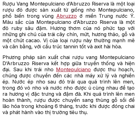
Rượu Vang Montepulciano d’Abruzzo Riserva là một loại
rượu đỏ được sản xuất từ giống nho Montepulciano,
phổ biến trong vùng
Abruzzo
ở miền Trung nước Ý.
Màu sắc của Montepulciano d’Abruzzo Riserva là một
đỏ ruby sâu đậm. Hương thơm của nó phức tạp với
những ghi chú của trái cây chín, mứt, hương thảo, gỗ và
một chút cacao. Vị của loại rượu này thường mạnh mẽ
và cân bằng, với cấu trúc tannin tốt và axit hài hòa.
Phương pháp sản xuất chai rượu vang Montepulciano
D’Arbruzzo Riserva kết hợp giữa truyền thống và hiện
đại. Sau khi trái nho
Montepulciano
được thu hoạch,
chúng được chuyển đến các nhà máy xử lý và nghiền
ép. Nước ép nho sau đó trải qua quá trình lên men,
trong đó vỏ nho và nước nho được ủ cùng nhau để tạo
ra hương vị đặc trưng và đậm đà. Khi quá trình lên men
hoàn thành, rượu được chuyển sang thùng gỗ sồi để
lão hóa trong khoảng 6 tháng, trước khi được đóng chai
và phát hành vào thị trường tiêu thụ.