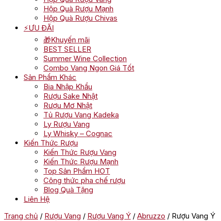
Hộp Quà Rượu Mạnh
Hộp Quà Rượu Chivas
⚡ƯU ĐÃI
🎁Khuyến mãi
BEST SELLER
Summer Wine Collection
Combo Vang Ngon Giá Tốt
Sản Phẩm Khác
Bia Nhập Khẩu
Rượu Sake Nhật
Rượu Mơ Nhật
Tủ Rượu Vang Kadeka
Ly Rượu Vang
Ly Whisky – Cognac
Kiến Thức Rượu
Kiến Thức Rượu Vang
Kiến Thức Rượu Mạnh
Top Sản Phẩm HOT
Công thức pha chế rượu
Blog Quà Tặng
Liên Hệ
Trang chủ
/
Rượu Vang
/
Rượu Vang Ý
/
Abruzzo
/ Rượu Vang Ý