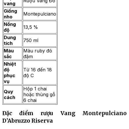
Rượu Vang Đỏ
vang
Giống
Montepulciano
nho
Nồng
13,5 %
độ
Dung
750 ml
tích
Màu
Màu ruby đỏ
sắc
đậm
Nhiệt
độ
Từ 16 đến 18
phục
độ C
vụ
Hộp 1 chai
Quy
hoặc thùng gỗ
cách
6 chai
Đặc điểm rượu Vang Montepulciano
D’Abruzzo Riserva