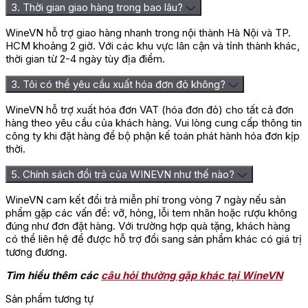
3. Thời gian giao hàng trong bao lâu?
WineVN hỗ trợ giao hàng nhanh trong nội thành Hà Nội và TP.
HCM khoảng 2 giờ. Với các khu vực lân cận và tỉnh thành khác,
thời gian từ 2-4 ngày tùy địa điểm.
3. Tôi có thể yêu cầu xuất hóa đơn đỏ không?
WineVN hỗ trợ xuất hóa đơn VAT (hóa đơn đỏ) cho tất cả đơn
hàng theo yêu cầu của khách hàng. Vui lòng cung cấp thông tin
công ty khi đặt hàng để bộ phận kế toán phát hành hóa đơn kịp
thời.
5. Chính sách đổi trả của WINEVN như thế nào?
WineVN cam kết đổi trả miễn phí trong vòng 7 ngày nếu sản
phẩm gặp các vấn đề: vỡ, hỏng, lỗi tem nhãn hoặc rượu không
Hương vị đặc trưng của 
đúng như đơn đặt hàng. Với trường hợp quà tặng, khách hàng
có thể liên hệ để được hỗ trợ đổi sang sản phẩm khác có giá trị
Hướng dẫn cách thưởng thức rượu
tương đương.
Vang Montepulciano D’Abruzzo
Tìm hiểu thêm các
câu hỏi thường gặp khác tại WineVN
Riserva
Sản phẩm tương tự