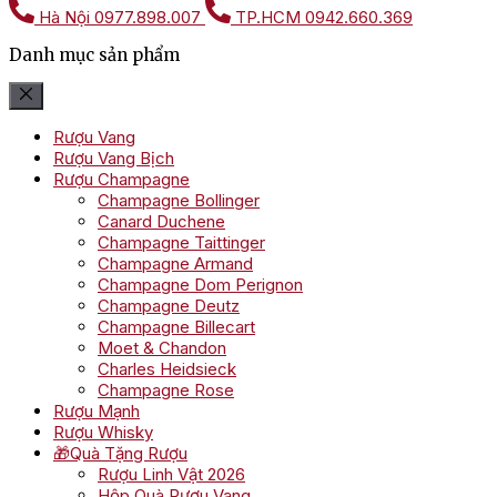
Hà Nội
0977.898.007
TP.HCM
0942.660.369
Danh mục sản phẩm
Rượu Vang
Rượu Vang Bịch
Rượu Champagne
Champagne Bollinger
Canard Duchene
Champagne Taittinger
Champagne Armand
Champagne Dom Perignon
Champagne Deutz
Champagne Billecart
Moet & Chandon
Charles Heidsieck
Champagne Rose
Rượu Mạnh
Rượu Whisky
🎁Quà Tặng Rượu
Rượu Linh Vật 2026
Hộp Quà Rượu Vang