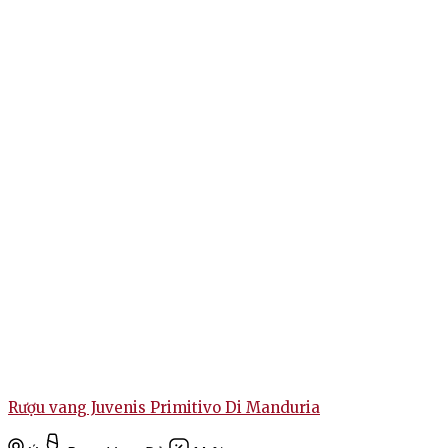
Đánh giá
Chưa có đánh giá nào.
Hãy là người đầu tiên nhận xét “Rượu Vang Ý Montepulciano
D’Abruzzo Riserva”
Bạn phải
đăng nhập
để gửi đánh giá.
Rượu vang Juvenis Primitivo Di Manduria