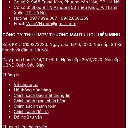
Cơ sở 2:
9/68 Trung Kính, Phường Yên Hòa, TP. Hà Nội
Cơ sở 3:
Shop 9 TN Pandora 53 Triều Khúc, P. Thanh
Xuân, TP. Hà Nội
Hotline:
0977.898.007
|
0942.660.369
Email:
WineVN.com@gmail.com
CÔNG TY TNHH MTV THƯƠNG MẠI DU LỊCH HIỀN MINH
Số ĐKKD: 0109378230. Ngày cấp: 14/10/2020. Nơi cấp: Sở Kế
hoạch và đầu tư Hà Nội.
Giấy phép bán lẻ: 14/GP-BLR. Ngày cấp: 20/11/2020. Nơi cấp:
UBND Quận Cầu Giấy
Thông tin
Về chúng tôi
Hệ thống cửa hàng
Chính sách bảo mật thông tin
Chính sách giao, nhận hàng
Chính sách thanh toán
Chính sách đổi trả
Đội ngũ tư vấn
Thương hiệu thành viên