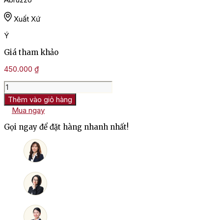
Xuất Xứ
Ý
Giá tham khảo
450.000
₫
Rượu
Vang
Thêm vào giỏ hàng
Ý
Mua ngay
Montepulciano
D'Abruzzo
Gọi ngay để đặt hàng nhanh nhất!
Riserva
số
lượng