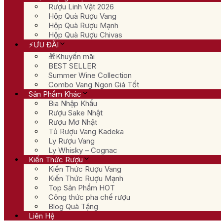
Rượu Linh Vật 2026
Hộp Quà Rượu Vang
Hộp Quà Rượu Mạnh
Hộp Quà Rượu Chivas
⚡ƯU ĐÃI
🎁Khuyến mãi
BEST SELLER
Summer Wine Collection
Combo Vang Ngon Giá Tốt
Sản Phẩm Khác
Bia Nhập Khẩu
Rượu Sake Nhật
Rượu Mơ Nhật
Tủ Rượu Vang Kadeka
Ly Rượu Vang
Ly Whisky – Cognac
Kiến Thức Rượu
Kiến Thức Rượu Vang
Kiến Thức Rượu Mạnh
Top Sản Phẩm HOT
Công thức pha chế rượu
Blog Quà Tặng
Liên Hệ