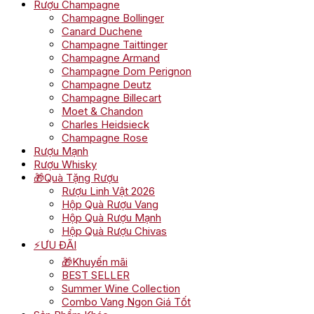
Rượu Champagne
Champagne Bollinger
Canard Duchene
Champagne Taittinger
Champagne Armand
Champagne Dom Perignon
Champagne Deutz
Champagne Billecart
Moet & Chandon
Charles Heidsieck
Champagne Rose
Rượu Mạnh
Rượu Whisky
🎁Quà Tặng Rượu
Rượu Linh Vật 2026
Hộp Quà Rượu Vang
Hộp Quà Rượu Mạnh
Hộp Quà Rượu Chivas
⚡ƯU ĐÃI
🎁Khuyến mãi
BEST SELLER
Summer Wine Collection
Combo Vang Ngon Giá Tốt