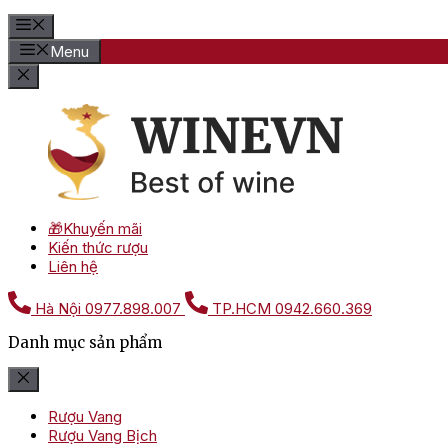
Menu
🎁Khuyến mãi
Kiến thức rượu
Liên hệ
Hà Nội
0977.898.007
TP.HCM
0942.660.369
Danh mục sản phẩm
Rượu Vang
Rượu Vang Bịch