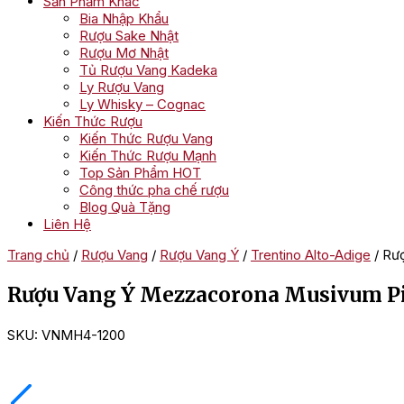
Sản Phẩm Khác
Bia Nhập Khẩu
Rượu Sake Nhật
Rượu Mơ Nhật
Tủ Rượu Vang Kadeka
Ly Rượu Vang
Ly Whisky – Cognac
Kiến Thức Rượu
Kiến Thức Rượu Vang
Kiến Thức Rượu Mạnh
Top Sản Phẩm HOT
Công thức pha chế rượu
Blog Quà Tặng
Liên Hệ
Trang chủ
/
Rượu Vang
/
Rượu Vang Ý
/
Trentino Alto-Adige
/ Rư
Rượu Vang Ý Mezzacorona Musivum Pi
SKU:
VNMH4-1200