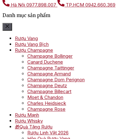
Hà Nội
0977.898.007
TP.HCM
0942.660.369
Danh mục sản phẩm
Rượu Vang
Rượu Vang Bịch
Rượu Champagne
Champagne Bollinger
Canard Duchene
Champagne Taittinger
Champagne Armand
Champagne Dom Perignon
Champagne Deutz
Champagne Billecart
Moet & Chandon
Charles Heidsieck
Champagne Rose
Rượu Mạnh
Rượu Whisky
🎁Quà Tặng Rượu
Rượu Linh Vật 2026
Hộp Quà Rượu Vang