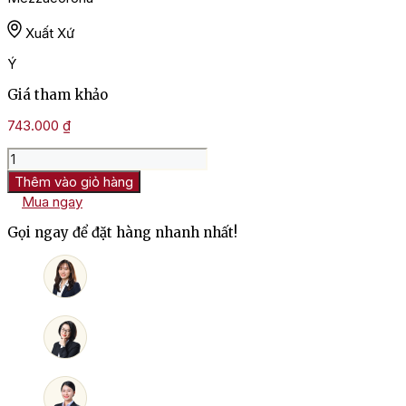
Xuất Xứ
Ý
Giá tham khảo
743.000
₫
Rượu
Vang
Thêm vào giỏ hàng
Ý
Mua ngay
Castel
Firmian
Gọi ngay để đặt hàng nhanh nhất!
Daben
Moscato
Rosa
số
lượng