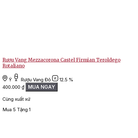
Rượu Vang Mezzacorona Castel Firmian Teroldego
Rotaliano
Ý
Rượu Vang Đỏ
12.5 %
MUA NGAY
400.000
₫
Cùng xuất xứ
Mua 5 Tặng 1
M