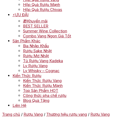
Hộp Quà Rượu Mạnh
Hộp Quà Rượu Chivas
⚡ƯU ĐÃI
🎁Khuyến mãi
BEST SELLER
Summer Wine Collection
Combo Vang Ngon Giá Tốt
Sản Phẩm Khác
Bia Nhập Khẩu
Rượu Sake Nhật
Rượu Mơ Nhật
Tủ Rượu Vang Kadeka
Ly Rượu Vang
Ly Whisky – Cognac
Kiến Thức Rượu
Kiến Thức Rượu Vang
Kiến Thức Rượu Mạnh
Top Sản Phẩm HOT
Công thức pha chế rượu
Blog Quà Tặng
Liên Hệ
Trang chủ
/
Rượu Vang
/
Thương hiệu rượu vang
/
Rượu Vang