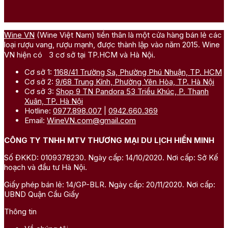
Wine VN
(Wine Việt Nam) tiền thân là một cửa hàng bán lẻ các
loại rượu vang, rượu mạnh, được thành lập vào năm 2015. Wine
VN hiện có 3 cơ sở tại TP.HCM và Hà Nội.
Cơ sở 1:
1168/41 Trường Sa, Phường Phú Nhuận, TP. HCM
Cơ sở 2:
9/68 Trung Kính, Phường Yên Hòa, TP. Hà Nội
Cơ sở 3:
Shop 9 TN Pandora 53 Triều Khúc, P. Thanh
Xuân, TP. Hà Nội
Hotline:
0977.898.007
|
0942.660.369
Email:
WineVN.com@gmail.com
CÔNG TY TNHH MTV THƯƠNG MẠI DU LỊCH HIỀN MINH
Số ĐKKD: 0109378230. Ngày cấp: 14/10/2020. Nơi cấp: Sở Kế
hoạch và đầu tư Hà Nội.
Giấy phép bán lẻ: 14/GP-BLR. Ngày cấp: 20/11/2020. Nơi cấp:
UBND Quận Cầu Giấy
Thông tin