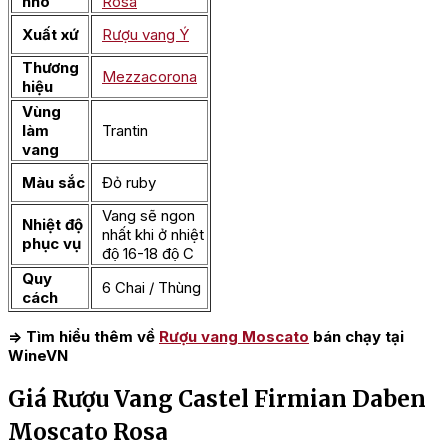
nho
Rosa
Xuất xứ
Rượu vang Ý
Thương
Mezzacorona
hiệu
Vùng
làm
Trantin
vang
Màu sắc
Đỏ ruby
Vang sẽ ngon
Nhiệt độ
nhất khi ở nhiệt
phục vụ
độ 16-18 độ C
Quy
6 Chai / Thùng
cách
=> Tìm hiểu thêm về
Rượu vang Moscato
bán chạy tại
WineVN
Giá Rượu Vang Castel Firmian Daben
Moscato Rosa