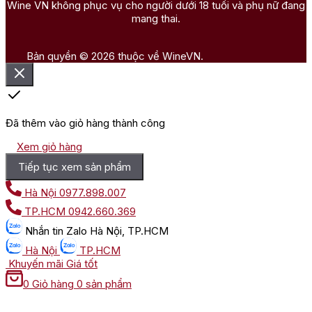
Wine VN không phục vụ cho người dưới 18 tuổi và phụ nữ đang
mang thai.
Bản quyền © 2026 thuộc về WineVN.
Đã thêm vào giỏ hàng thành công
Xem giỏ hàng
Tiếp tục xem sản phẩm
Hà Nội
0977.898.007
TP.HCM
0942.660.369
Nhắn tin
Zalo Hà Nội, TP.HCM
Hà Nội
TP.HCM
Khuyến mãi
Giá tốt
0
Giỏ hàng
0 sản phẩm