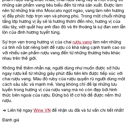
những sản phẩm vang tiêu biểu đến từ nhà sản xuất. Được làm
nên từ những trái nho Moscato ngọt ngào, vang làm nên hương
vị đầy phức hợp trọn vẹn và phong phú. Trong một chuỗi những
tầng lớp hương vị ấy sẽ là hương thơm đến nho, hương vị của
dâu tây, việt quất hay anh đào đỏ và thi thoảng là sự đan xen lẫn
lộn của đinh hương tuyết tùng.
Sự trọn vẹn trong hương vị của chai
rượu vang
làm nên những
cá tính nổi bật riêng biệt để rượu có khả năng cạnh tranh cao so
với nhiều sản phẩm rượu vang đến từ những thương hiệu khác
nhau trên thế giới.
Không thể thêm nhẫn nại, người dùng như muốn được sở hữu
ngay rượu kể từ những giây phút đầu tiên khi được tiếp xúc với
chai rượu vang. Màu đỏ ruby của rượu quyến rũ người dùng một
cách sâu sắc và mạnh mẽ. Vang không chỉ để lại những lưu
luyến trong hương vị của rượu vang mà nó còn đẹp bởi hình
thức bên ngoài của rượu. Đừng bỏ lỡ cơ hội để được nếm thử
rượu.
=> Liên hệ ngay
Wine VN
để nhận ưu đãi và tư vấn chi tiết nhất!
Đánh giá