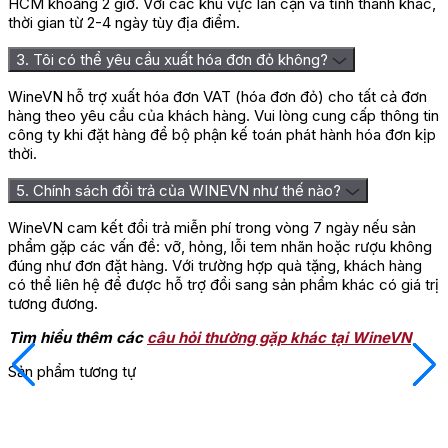
HCM khoảng 2 giờ. Với các khu vực lân cận và tỉnh thành khác,
thời gian từ 2-4 ngày tùy địa điểm.
3. Tôi có thể yêu cầu xuất hóa đơn đỏ không?
WineVN hỗ trợ xuất hóa đơn VAT (hóa đơn đỏ) cho tất cả đơn
hàng theo yêu cầu của khách hàng. Vui lòng cung cấp thông tin
công ty khi đặt hàng để bộ phận kế toán phát hành hóa đơn kịp
thời.
5. Chính sách đổi trả của WINEVN như thế nào?
WineVN cam kết đổi trả miễn phí trong vòng 7 ngày nếu sản
phẩm gặp các vấn đề: vỡ, hỏng, lỗi tem nhãn hoặc rượu không
đúng như đơn đặt hàng. Với trường hợp quà tặng, khách hàng
có thể liên hệ để được hỗ trợ đổi sang sản phẩm khác có giá trị
tương đương.
Tìm hiểu thêm các
câu hỏi thường gặp khác tại WineVN
Sản phẩm tương tự