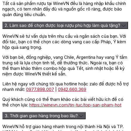
Tất cả sản phẩm rượu tại WineVN đều là hàng nhập khẩu chính
ngạch, có tem nhãn đầy đủ và nguồn gốc rõ ràng, được bảo
quản đúng tiêu chuẩn.
2. Làm sao để chọn được loại rượu phù hợp làm quà tặng?
WineVN sẽ tư vấn dựa trên nhu cầu và ngân sách của bạn. Với
đối tác, bạn có thể chọn các dòng vang cao cấp Pháp, Ý kèm
hộp quà sang trọng.
Với bạn bè, đồng nghiệp, vang Chile, Argentina hay vang Ý tầm
trung sẽ là lựa chọn tinh tế, dễ thưởng thức. Ngoài ra, bạn có
thể tham khảo thêm combo hộp quà Tết, sinh nhật hoặc lễ kỷ
niệm được WineVN thiết kế sẵn.
Liên hệ ngay với chúng tôi qua hotline hoặc zalo để được hỗ trợ
nhanh nhất:
0977.898.007
|
0942.660.369
Quý khách cũng có thể tham khảo các bài viết hữu ích để có
thể chọn lựa:
https://winevn.com/tin-tuc/top-san-pham-hot
3. Thời gian giao hàng trong bao lâu?
WineVN hỗ trợ giao hàng nhanh trong nội thành Hà Nội và TP.