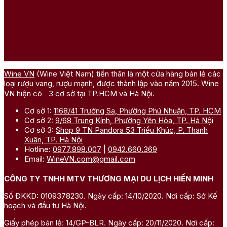
Wine VN
(Wine Việt Nam) tiền thân là một cửa hàng bán lẻ các
loại rượu vang, rượu mạnh, được thành lập vào năm 2015. Wine
VN hiện có 3 cơ sở tại TP.HCM và Hà Nội.
Cơ sở 1:
1168/41 Trường Sa, Phường Phú Nhuận, TP. HCM
Cơ sở 2:
9/68 Trung Kính, Phường Yên Hòa, TP. Hà Nội
Cơ sở 3:
Shop 9 TN Pandora 53 Triều Khúc, P. Thanh
Xuân, TP. Hà Nội
Hotline:
0977.898.007
|
0942.660.369
Email:
WineVN.com@gmail.com
CÔNG TY TNHH MTV THƯƠNG MẠI DU LỊCH HIỀN MINH
Số ĐKKD: 0109378230. Ngày cấp: 14/10/2020. Nơi cấp: Sở Kế
hoạch và đầu tư Hà Nội.
Giấy phép bán lẻ: 14/GP-BLR. Ngày cấp: 20/11/2020. Nơi cấp: