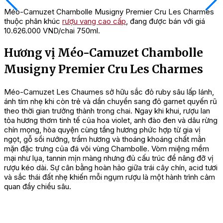
Méo-Camuzet Chambolle Musigny Premier Cru Les Charmes
thuộc phân khúc
rượu vang cao cấp
, đang được bán với giá
10.626.000 VND/chai 750ml.
Hương vị Méo-Camuzet Chambolle
Musigny Premier Cru Les Charmes
Méo-Camuzet Les Chaumes sở hữu sắc đỏ ruby sâu lấp lánh,
ánh tím nhẹ khi còn trẻ và dần chuyển sang đỏ garnet quyến rũ
theo thời gian trưởng thành trong chai. Ngay khi khui, rượu lan
tỏa hương thơm tinh tế của hoa violet, anh đào đen và dâu rừng
chín mọng, hòa quyện cùng tầng hương phức hợp từ gia vị
ngọt, gỗ sồi nướng, trầm hương và thoáng khoáng chất mằn
mặn đặc trưng của đá vôi vùng Chambolle. Vòm miệng mềm
mại như lụa, tannin mịn màng nhưng đủ cấu trúc để nâng đỡ vị
rượu kéo dài. Sự cân bằng hoàn hảo giữa trái cây chín, acid tươi
và sắc thái đất nhẹ khiến mỗi ngụm rượu là một hành trình cảm
quan đầy chiều sâu.