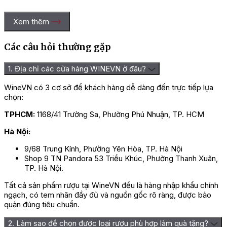
Xem thêm
Các câu hỏi thường gặp
1. Địa chỉ các cửa hàng WINEVN ở đâu?
WineVN có 3 cơ sở để khách hàng dễ dàng đến trực tiếp lựa
chọn:
TPHCM:
1168/41 Trường Sa, Phường Phú Nhuận, TP. HCM
Hà Nội:
9/68 Trung Kính, Phường Yên Hòa, TP. Hà Nội
Shop 9 TN Pandora 53 Triều Khúc, Phường Thanh Xuân,
TP. Hà Nội.
Tất cả sản phẩm rượu tại WineVN đều là hàng nhập khẩu chính
ngạch, có tem nhãn đầy đủ và nguồn gốc rõ ràng, được bảo
quản đúng tiêu chuẩn.
2. Làm sao để chọn được loại rượu phù hợp làm quà tặng?