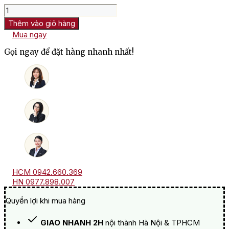
Rượu
Vang
Thêm vào giỏ hàng
Méo-
Mua ngay
Camuzet
Chambolle
Gọi ngay để đặt hàng nhanh nhất!
Musigny
Premier
Cru
Les
Charmes
số
lượng
HCM 0942.660.369
HN 0977.898.007
Quyền lợi khi mua hàng
GIAO NHANH 2H
nội thành Hà Nội & TPHCM