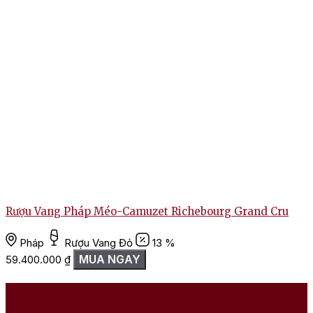
Rượu Vang Pháp Méo-Camuzet Richebourg Grand Cru
Pháp
Rượu Vang Đỏ
13 %
MUA NGAY
59.400.000
₫
1