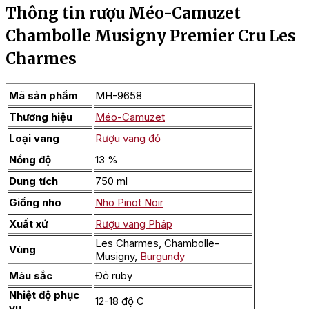
Thông tin rượu Méo-Camuzet
Chambolle Musigny Premier Cru Les
Charmes
Mã sản phẩm
MH-9658
Thương hiệu
Méo-Camuzet
Loại vang
Rượu vang đỏ
Nồng độ
13 %
Dung tích
750 ml
Giống nho
Nho Pinot Noir
Xuất xứ
Rượu vang Pháp
Les Charmes, Chambolle-
Vùng
Musigny,
Burgundy
Màu sắc
Đỏ ruby
Nhiệt độ phục
12-18 độ C
vụ