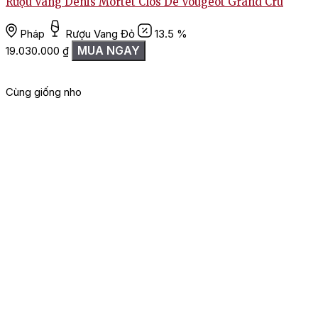
Rượu Vang Denis Mortet Clos De Vougeot Grand Cru
Pháp
Rượu Vang Đỏ
13.5 %
MUA NGAY
19.030.000
₫
Cùng giống nho