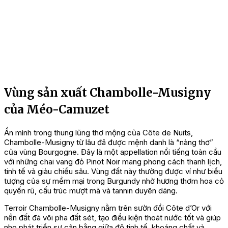
Vùng sản xuất Chambolle-Musigny
của Méo-Camuzet
Ẩn mình trong thung lũng thơ mộng của Côte de Nuits,
Chambolle-Musigny từ lâu đã được mệnh danh là “nàng thơ”
của vùng Bourgogne. Đây là một appellation nổi tiếng toàn cầu
với những chai vang đỏ Pinot Noir mang phong cách thanh lịch,
tinh tế và giàu chiều sâu. Vùng đất này thường được ví như biểu
tượng của sự mềm mại trong Burgundy nhờ hương thơm hoa cỏ
quyến rũ, cấu trúc mượt mà và tannin duyên dáng.
Terroir Chambolle-Musigny nằm trên sườn đồi Côte d’Or với
nền đất đá vôi pha đất sét, tạo điều kiện thoát nước tốt và giúp
nho phát triển sự cân bằng giữa độ tinh tế, khoáng chất và