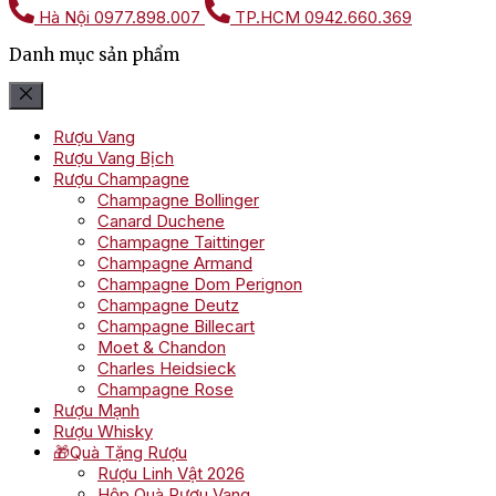
Hà Nội
0977.898.007
TP.HCM
0942.660.369
Danh mục sản phẩm
Rượu Vang
Rượu Vang Bịch
Rượu Champagne
Champagne Bollinger
Canard Duchene
Champagne Taittinger
Champagne Armand
Champagne Dom Perignon
Champagne Deutz
Champagne Billecart
Moet & Chandon
Charles Heidsieck
Champagne Rose
Rượu Mạnh
Rượu Whisky
🎁Quà Tặng Rượu
Rượu Linh Vật 2026
Hộp Quà Rượu Vang