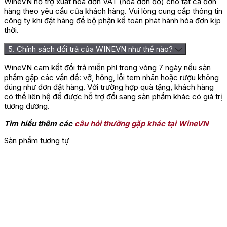
WineVN hỗ trợ xuất hóa đơn VAT (hóa đơn đỏ) cho tất cả đơn
Vang Méo-Camuzet Chambolle-Musigny Les Charmes phù
hàng theo yêu cầu của khách hàng. Vui lòng cung cấp thông tin
hợp với những món ăn có hương vị nhẹ nhàng, giúp làm nổi bật
công ty khi đặt hàng để bộ phận kế toán phát hành hóa đơn kịp
sự cân bằng và chiều sâu của rượu. Chẳng hạn như:
thời.
Thịt gia cầm và thịt trắng: Vịt nướng, gà tây quay, thỏ om
sốt kem hoặc sườn heo nướng thảo mộc là những lựa
5. Chính sách đổi trả của WINEVN như thế nào?
chọn lý tưởng, giúp hòa quyện với cấu trúc mềm mại và
hương thơm thanh thoát của rượu.
WineVN cam kết đổi trả miễn phí trong vòng 7 ngày nếu sản
Thịt đỏ chế biến tinh tế: Bò bít tết thăn ngoại nướng tái
phẩm gặp các vấn đề: vỡ, hỏng, lỗi tem nhãn hoặc rượu không
hoặc thăn bê bỏ lò giúp tôn lên độ sâu, sự mượt mà của
đúng như đơn đặt hàng. Với trường hợp quà tặng, khách hàng
tannin mà không lấn át nét thanh lịch của Pinot Noir.
có thể liên hệ để được hỗ trợ đổi sang sản phẩm khác có giá trị
Các món từ thịt săn nhẹ: Chim cút nướng hoặc các món
tương đương.
từ chim trĩ kết hợp cùng rau củ sẽ làm nổi bật thêm sắc
Tìm hiểu thêm các
câu hỏi thường gặp khác tại WineVN
thái gia vị và hương vị phức hợp của rượu.
Phô mai và món ăn kèm: Những loại phô mai mềm như
Sản phẩm tương tự
Brie de Meaux, Camembert, Brillat-Savarin, cùng các
món có nấm như risotto nấm truffle hoặc nấm xào bơ sẽ
giúp tăng thêm độ tròn vị khi thưởng thức.
Nhiệt độ phục vụ khuyến nghị: 12–18°C để cảm nhận trọn vẹn
hương thơm và cấu trúc của
rượu vang
.
Địa chỉ mua rượu vang Méo-Camuzet