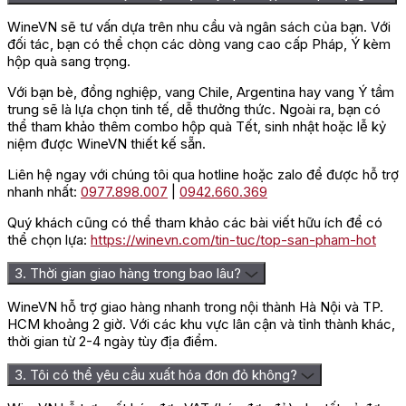
WineVN sẽ tư vấn dựa trên nhu cầu và ngân sách của bạn. Với
đối tác, bạn có thể chọn các dòng vang cao cấp Pháp, Ý kèm
hộp quà sang trọng.
Với bạn bè, đồng nghiệp, vang Chile, Argentina hay vang Ý tầm
trung sẽ là lựa chọn tinh tế, dễ thưởng thức. Ngoài ra, bạn có
thể tham khảo thêm combo hộp quà Tết, sinh nhật hoặc lễ kỷ
niệm được WineVN thiết kế sẵn.
Liên hệ ngay với chúng tôi qua hotline hoặc zalo để được hỗ trợ
nhanh nhất:
0977.898.007
|
0942.660.369
Quý khách cũng có thể tham khảo các bài viết hữu ích để có
thể chọn lựa:
https://winevn.com/tin-tuc/top-san-pham-hot
3. Thời gian giao hàng trong bao lâu?
Gợi ý kết hợp món ăn với Méo-
WineVN hỗ trợ giao hàng nhanh trong nội thành Hà Nội và TP.
HCM khoảng 2 giờ. Với các khu vực lân cận và tỉnh thành khác,
Camuzet Chambolle-Musigny Les
thời gian từ 2-4 ngày tùy địa điểm.
Charmes
3. Tôi có thể yêu cầu xuất hóa đơn đỏ không?