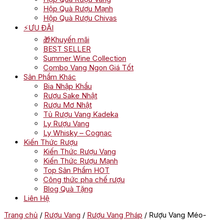
Hộp Quà Rượu Mạnh
Hộp Quà Rượu Chivas
⚡ƯU ĐÃI
🎁Khuyến mãi
BEST SELLER
Summer Wine Collection
Combo Vang Ngon Giá Tốt
Sản Phẩm Khác
Bia Nhập Khẩu
Rượu Sake Nhật
Rượu Mơ Nhật
Tủ Rượu Vang Kadeka
Ly Rượu Vang
Ly Whisky – Cognac
Kiến Thức Rượu
Kiến Thức Rượu Vang
Kiến Thức Rượu Mạnh
Top Sản Phẩm HOT
Công thức pha chế rượu
Blog Quà Tặng
Liên Hệ
Trang chủ
/
Rượu Vang
/
Rượu Vang Pháp
/ Rượu Vang Méo-