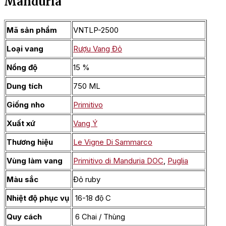
Manduria
Mã sản phẩm
VNTLP-2500
Loại vang
Rượu Vang Đỏ
Nồng độ
15 %
Dung tích
750 ML
Giống nho
Primitivo
Xuất xứ
Vang Ý
Thương hiệu
Le Vigne Di Sammarco
Vùng làm vang
Primitivo di Manduria DOC
,
Puglia
Màu sắc
Đỏ ruby
Nhiệt độ phục vụ
16-18 độ C
Quy cách
6 Chai / Thùng