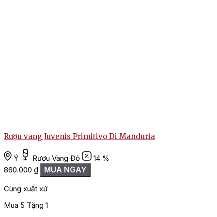
Rượu vang Juvenis Primitivo Di Manduria
Ý
Rượu Vang Đỏ
14 %
MUA NGAY
860.000
₫
1
Cùng xuất xứ
Mua 5 Tặng 1
M