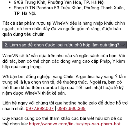
9/68 Trung Kính, Phường Yên Hòa, TP. Hà Nội
Shop 9 TN Pandora 53 Triều Khúc, Phường Thanh Xuân,
TP. Hà Nội.
Tất cả sản phẩm rượu tại WineVN đều là hàng nhập khẩu chính
ngạch, có tem nhãn đầy đủ và nguồn gốc rõ ràng, được bảo
quản đúng tiêu chuẩn.
2. Làm sao để chọn được loại rượu phù hợp làm quà tặng?
WineVN sẽ tư vấn dựa trên nhu cầu và ngân sách của bạn. Với
đối tác, bạn có thể chọn các dòng vang cao cấp Pháp, Ý kèm
hộp quà sang trọng.
Với bạn bè, đồng nghiệp, vang Chile, Argentina hay vang Ý tầm
trung sẽ là lựa chọn tinh tế, dễ thưởng thức. Ngoài ra, bạn có
thể tham khảo thêm combo hộp quà Tết, sinh nhật hoặc lễ kỷ
niệm được WineVN thiết kế sẵn.
Liên hệ ngay với chúng tôi qua hotline hoặc zalo để được hỗ trợ
nhanh nhất:
0977.898.007
|
0942.660.369
Quý khách cũng có thể tham khảo các bài viết hữu ích để có
thể chọn lựa:
https://winevn.com/tin-tuc/top-san-pham-hot