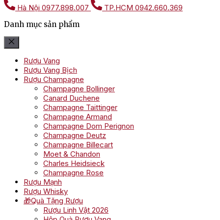
Hà Nội
0977.898.007
TP.HCM
0942.660.369
Danh mục sản phẩm
Rượu Vang
Rượu Vang Bịch
Rượu Champagne
Champagne Bollinger
Canard Duchene
Champagne Taittinger
Champagne Armand
Champagne Dom Perignon
Champagne Deutz
Champagne Billecart
Moet & Chandon
Charles Heidsieck
Champagne Rose
Rượu Mạnh
Rượu Whisky
🎁Quà Tặng Rượu
Rượu Linh Vật 2026
Hộp Quà Rượu Vang