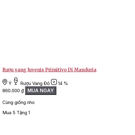
Rượu vang Juvenis Primitivo Di Manduria
Ý
Rượu Vang Đỏ
14 %
MUA NGAY
860.000
₫
Cùng giống nho
Mua 5 Tặng 1
M