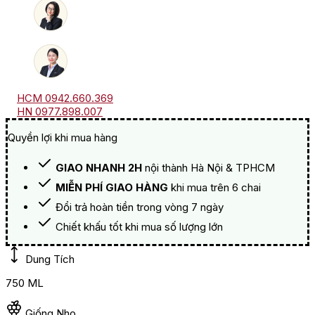
Manduria
số
lượng
HCM 0942.660.369
HN 0977.898.007
Quyền lợi khi mua hàng
GIAO NHANH 2H
nội thành Hà Nội & TPHCM
MIỄN PHÍ GIAO HÀNG
khi mua trên 6 chai
Đổi trả hoàn tiền trong vòng 7 ngày
Chiết khấu tốt khi mua số lượng lớn
Dung Tích
750 ML
Giống Nho