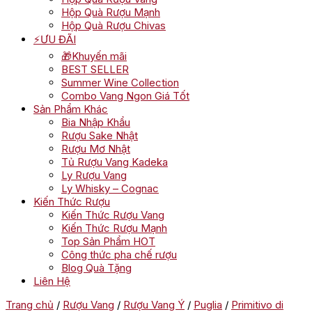
Hộp Quà Rượu Mạnh
Hộp Quà Rượu Chivas
⚡ƯU ĐÃI
🎁Khuyến mãi
BEST SELLER
Summer Wine Collection
Combo Vang Ngon Giá Tốt
Sản Phẩm Khác
Bia Nhập Khẩu
Rượu Sake Nhật
Rượu Mơ Nhật
Tủ Rượu Vang Kadeka
Ly Rượu Vang
Ly Whisky – Cognac
Kiến Thức Rượu
Kiến Thức Rượu Vang
Kiến Thức Rượu Mạnh
Top Sản Phẩm HOT
Công thức pha chế rượu
Blog Quà Tặng
Liên Hệ
Trang chủ
/
Rượu Vang
/
Rượu Vang Ý
/
Puglia
/
Primitivo di