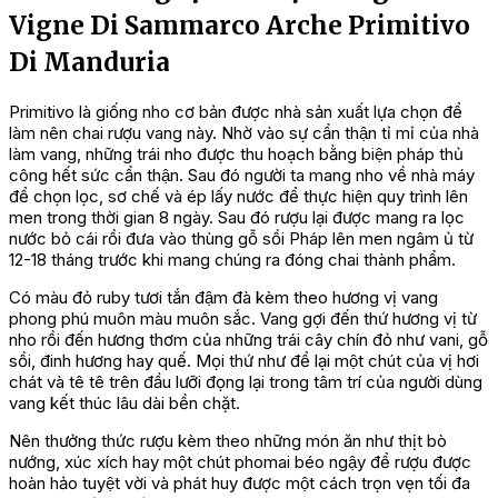
Vigne Di Sammarco Arche Primitivo
Di Manduria
Primitivo là giống nho cơ bản được nhà sản xuất lựa chọn để
làm nên chai rượu vang này. Nhờ vào sự cẩn thận tỉ mỉ của nhà
làm vang, những trái nho được thu hoạch bằng biện pháp thủ
công hết sức cẩn thận. Sau đó người ta mang nho về nhà máy
để chọn lọc, sơ chế và ép lấy nước để thực hiện quy trình lên
men trong thời gian 8 ngày. Sau đó rượu lại được mang ra lọc
nước bỏ cái rồi đưa vào thùng gỗ sồi Pháp lên men ngâm ủ từ
12-18 tháng trước khi mang chúng ra đóng chai thành phẩm.
Có màu đỏ ruby tươi tắn đậm đà kèm theo hương vị vang
phong phú muôn màu muôn sắc. Vang gợi đến thứ hương vị từ
nho rồi đến hương thơm của những trái cây chín đỏ như vani, gỗ
sồi, đinh hương hay quế. Mọi thứ như để lại một chút của vị hơi
chát và tê tê trên đầu lưỡi đọng lại trong tâm trí của người dùng
vang kết thúc lâu dài bền chặt.
Nên thưởng thức rượu kèm theo những món ăn như thịt bò
nướng, xúc xích hay một chút phomai béo ngậy để rượu được
hoàn hảo tuyệt vời và phát huy được một cách trọn vẹn tối đa