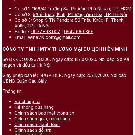
Cơ sở 1:
1168/41 Trường Sa, Phường Phú Nhuận, TP. HCM
Cơ sở 2:
9/68 Trung Kính, Phường Yên Hòa, TP. Hà Nội
Cơ sở 3:
Shop 9 TN Pandora 53 Triều Khúc, P. Thanh
Xuân, TP. Hà Nội
Hotline:
0977.898.007
|
0942.660.369
Email:
WineVN.com@gmail.com
CÔNG TY TNHH MTV THƯƠNG MẠI DU LỊCH HIỀN MINH
Số ĐKKD: 0109378230. Ngày cấp: 14/10/2020. Nơi cấp: Sở Kế
hoạch và đầu tư Hà Nội.
Giấy phép bán lẻ: 14/GP-BLR. Ngày cấp: 20/11/2020. Nơi cấp:
UBND Quận Cầu Giấy
Thông tin
Về chúng tôi
Hệ thống cửa hàng
Chính sách bảo mật thông tin
Chính sách giao, nhận hàng
Chính sách thanh toán
Chính sách đổi trả