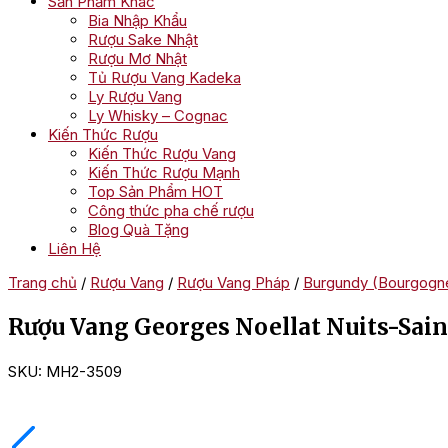
Sản Phẩm Khác
Bia Nhập Khẩu
Rượu Sake Nhật
Rượu Mơ Nhật
Tủ Rượu Vang Kadeka
Ly Rượu Vang
Ly Whisky – Cognac
Kiến Thức Rượu
Kiến Thức Rượu Vang
Kiến Thức Rượu Mạnh
Top Sản Phẩm HOT
Công thức pha chế rượu
Blog Quà Tặng
Liên Hệ
Trang chủ
/
Rượu Vang
/
Rượu Vang Pháp
/
Burgundy (Bourgogn
Rượu Vang Georges Noellat Nuits-Sai
SKU:
MH2-3509