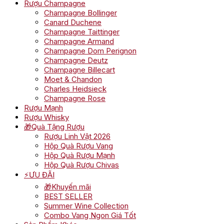
Rượu Champagne
Champagne Bollinger
Canard Duchene
Champagne Taittinger
Champagne Armand
Champagne Dom Perignon
Champagne Deutz
Champagne Billecart
Moet & Chandon
Charles Heidsieck
Champagne Rose
Rượu Mạnh
Rượu Whisky
🎁Quà Tặng Rượu
Rượu Linh Vật 2026
Hộp Quà Rượu Vang
Hộp Quà Rượu Mạnh
Hộp Quà Rượu Chivas
⚡ƯU ĐÃI
🎁Khuyến mãi
BEST SELLER
Summer Wine Collection
Combo Vang Ngon Giá Tốt