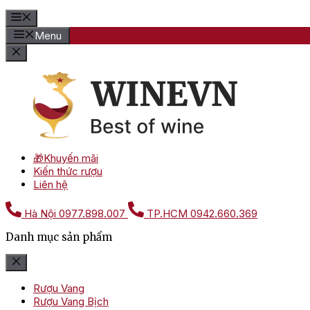
Menu
🎁Khuyến mãi
Kiến thức rượu
Liên hệ
Hà Nội
0977.898.007
TP.HCM
0942.660.369
Danh mục sản phẩm
Rượu Vang
Rượu Vang Bịch