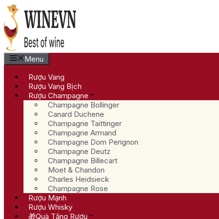
Chuyển
đến
nội
dung
Menu
Rượu Vang
Rượu Vang Bịch
Rượu Champagne
Champagne Bollinger
Canard Duchene
Champagne Taittinger
Champagne Armand
Champagne Dom Perignon
Champagne Deutz
Champagne Billecart
Moet & Chandon
Charles Heidsieck
Champagne Rose
Rượu Mạnh
Rượu Whisky
🎁Quà Tặng Rượu