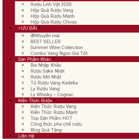
Rượu Linh Vật 2026
Hộp Quà Rượu Vang
Hộp Quà Rượu Mạnh
Hộp Quà Rượu Chivas
⚡ƯU ĐÃI
🎁Khuyến mãi
BEST SELLER
Summer Wine Collection
Combo Vang Ngon Giá Tốt
Sản Phẩm Khác
Bia Nhập Khẩu
Rượu Sake Nhật
Rượu Mơ Nhật
Tủ Rượu Vang Kadeka
Ly Rượu Vang
Ly Whisky – Cognac
Kiến Thức Rượu
Kiến Thức Rượu Vang
Kiến Thức Rượu Mạnh
Top Sản Phẩm HOT
Công thức pha chế rượu
Blog Quà Tặng
Liên Hệ