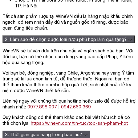
TP. Hà Nội.
Tất cả sản phẩm rượu tại WineVN đều là hàng nhập khẩu chính
ngạch, có tem nhãn đầy đủ và nguồn gốc rõ ràng, được bảo
quản đúng tiêu chuẩn.
2. Làm sao để chọn được loại rượu phù hợp làm quà tặng?
WineVN sẽ tư vấn dựa trên nhu cầu và ngân sách của bạn. Với
đối tác, bạn có thể chọn các dòng vang cao cấp Pháp, Ý kèm
hộp quà sang trọng.
Với bạn bè, đồng nghiệp, vang Chile, Argentina hay vang Ý tầm
trung sẽ là lựa chọn tinh tế, dễ thưởng thức. Ngoài ra, bạn có
thể tham khảo thêm combo hộp quà Tết, sinh nhật hoặc lễ kỷ
niệm được WineVN thiết kế sẵn.
Liên hệ ngay với chúng tôi qua hotline hoặc zalo để được hỗ trợ
nhanh nhất:
0977.898.007
|
0942.660.369
Quý khách cũng có thể tham khảo các bài viết hữu ích để có
thể chọn lựa:
https://winevn.com/tin-tuc/top-san-pham-hot
3. Thời gian giao hàng trong bao lâu?