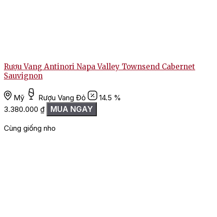
Rượu Vang Antinori Napa Valley Townsend Cabernet
Sauvignon
Mỹ
Rượu Vang Đỏ
14.5 %
2
MUA NGAY
3.380.000
₫
Cùng giống nho
G