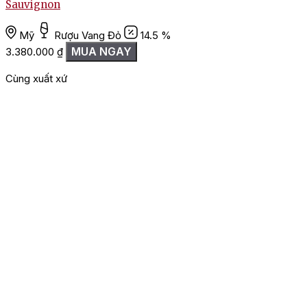
Sauvignon
Mỹ
Rượu Vang Đỏ
14.5 %
2
MUA NGAY
3.380.000
₫
Cùng xuất xứ