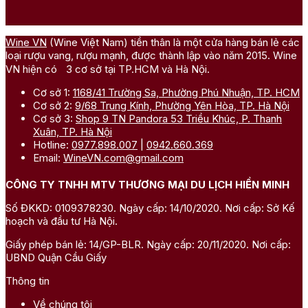
Wine VN
(Wine Việt Nam) tiền thân là một cửa hàng bán lẻ các
loại rượu vang, rượu mạnh, được thành lập vào năm 2015. Wine
VN hiện có 3 cơ sở tại TP.HCM và Hà Nội.
Cơ sở 1:
1168/41 Trường Sa, Phường Phú Nhuận, TP. HCM
Cơ sở 2:
9/68 Trung Kính, Phường Yên Hòa, TP. Hà Nội
Cơ sở 3:
Shop 9 TN Pandora 53 Triều Khúc, P. Thanh
Xuân, TP. Hà Nội
Hotline:
0977.898.007
|
0942.660.369
Email:
WineVN.com@gmail.com
CÔNG TY TNHH MTV THƯƠNG MẠI DU LỊCH HIỀN MINH
Số ĐKKD: 0109378230. Ngày cấp: 14/10/2020. Nơi cấp: Sở Kế
hoạch và đầu tư Hà Nội.
Giấy phép bán lẻ: 14/GP-BLR. Ngày cấp: 20/11/2020. Nơi cấp:
UBND Quận Cầu Giấy
Thông tin
Về chúng tôi