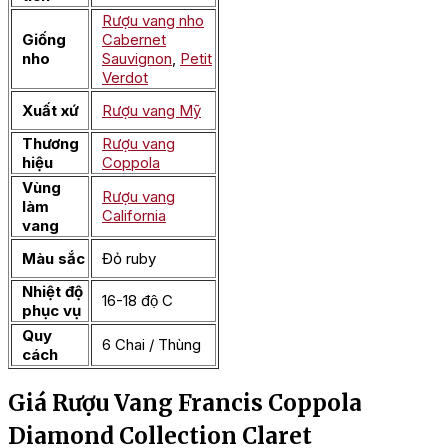
Rượu vang nho
Giống
Cabernet
nho
Sauvignon
,
Petit
Verdot
Xuất xứ
Rượu vang Mỹ
Thương
Rượu vang
hiệu
Coppola
Vùng
Rượu vang
làm
California
vang
Màu sắc
Đỏ ruby
Nhiệt độ
16-18 độ C
phục vụ
Quy
6 Chai / Thùng
cách
Giá Rượu Vang Francis Coppola
Diamond Collection Claret