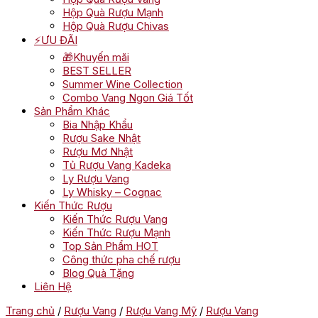
Hộp Quà Rượu Mạnh
Hộp Quà Rượu Chivas
⚡ƯU ĐÃI
🎁Khuyến mãi
BEST SELLER
Summer Wine Collection
Combo Vang Ngon Giá Tốt
Sản Phẩm Khác
Bia Nhập Khẩu
Rượu Sake Nhật
Rượu Mơ Nhật
Tủ Rượu Vang Kadeka
Ly Rượu Vang
Ly Whisky – Cognac
Kiến Thức Rượu
Kiến Thức Rượu Vang
Kiến Thức Rượu Mạnh
Top Sản Phẩm HOT
Công thức pha chế rượu
Blog Quà Tặng
Liên Hệ
Trang chủ
/
Rượu Vang
/
Rượu Vang Mỹ
/
Rượu Vang