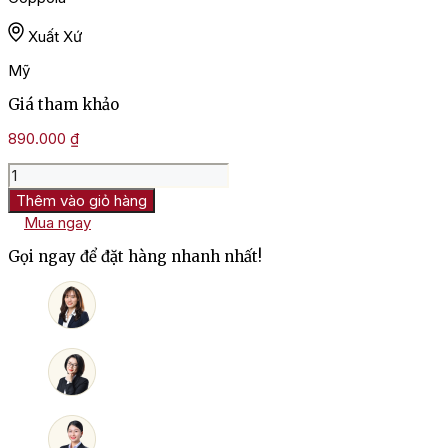
Xuất Xứ
Mỹ
Giá tham khảo
890.000
₫
Rượu
Vang
Thêm vào giỏ hàng
Mỹ
Mua ngay
Francis
Coppola
Gọi ngay để đặt hàng nhanh nhất!
Diamond
Collection
Claret
số
lượng