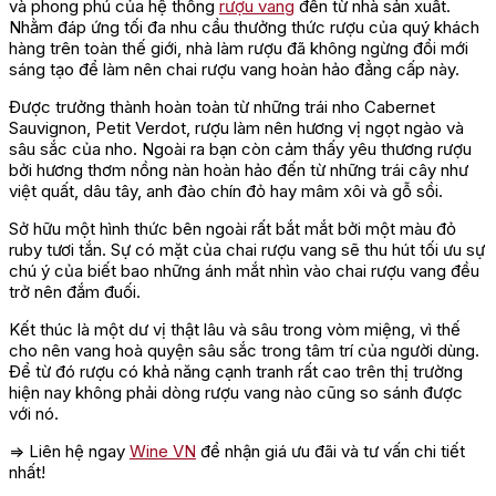
và phong phú của hệ thống
rượu vang
đến từ nhà sản xuất.
Nhằm đáp ứng tối đa nhu cầu thưởng thức rượu của quý khách
hàng trên toàn thế giới, nhà làm rượu đã không ngừng đổi mới
sáng tạo để làm nên chai rượu vang hoàn hảo đẳng cấp này.
Được trưởng thành hoàn toàn từ những trái nho Cabernet
Sauvignon, Petit Verdot, rượu làm nên hương vị ngọt ngào và
sâu sắc của nho. Ngoài ra bạn còn cảm thấy yêu thương rượu
bởi hương thơm nồng nàn hoàn hảo đến từ những trái cây như
việt quất, dâu tây, anh đào chín đỏ hay mâm xôi và gỗ sồi.
Sở hữu một hình thức bên ngoài rất bắt mắt bởi một màu đỏ
ruby tươi tắn. Sự có mặt của chai rượu vang sẽ thu hút tối ưu sự
chú ý của biết bao những ánh mắt nhìn vào chai rượu vang đều
trở nên đắm đuối.
Kết thúc là một dư vị thật lâu và sâu trong vòm miệng, vì thế
cho nên vang hoà quyện sâu sắc trong tâm trí của người dùng.
Để từ đó rượu có khả năng cạnh tranh rất cao trên thị trường
hiện nay không phải dòng rượu vang nào cũng so sánh được
với nó.
=> Liên hệ ngay
Wine VN
để nhận giá ưu đãi và tư vấn chi tiết
nhất!