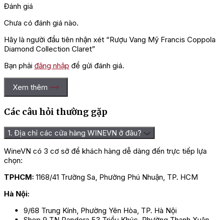
Đánh giá
Chưa có đánh giá nào.
Hãy là người đầu tiên nhận xét “Rượu Vang Mỹ Francis Coppola
Diamond Collection Claret”
Bạn phải
đăng nhập
để gửi đánh giá.
Xem thêm
Các câu hỏi thường gặp
1. Địa chỉ các cửa hàng WINEVN ở đâu?
WineVN có 3 cơ sở để khách hàng dễ dàng đến trực tiếp lựa
chọn:
TPHCM:
1168/41 Trường Sa, Phường Phú Nhuận, TP. HCM
Hà Nội:
9/68 Trung Kính, Phường Yên Hòa, TP. Hà Nội
Shop 9 TN Pandora 53 Triều Khúc, Phường Thanh Xuân,