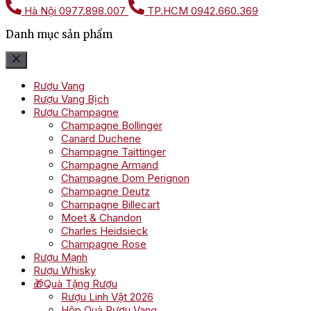
Hà Nội
0977.898.007
TP.HCM
0942.660.369
Danh mục sản phẩm
Rượu Vang
Rượu Vang Bịch
Rượu Champagne
Champagne Bollinger
Canard Duchene
Champagne Taittinger
Champagne Armand
Champagne Dom Perignon
Champagne Deutz
Champagne Billecart
Moet & Chandon
Charles Heidsieck
Champagne Rose
Rượu Mạnh
Rượu Whisky
🎁Quà Tặng Rượu
Rượu Linh Vật 2026
Hộp Quà Rượu Vang