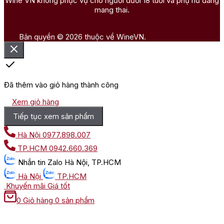
Wine VN không phục vụ cho người dưới 18 tuổi và phụ nữ đang
mang thai.
Bản quyền © 2026 thuộc về WineVN.
Đã thêm vào giỏ hàng thành công
Xem giỏ hàng
Tiếp tục xem sản phẩm
Hà Nội
0977.898.007
TP.HCM
0942.660.369
Nhắn tin
Zalo Hà Nội, TP.HCM
Hà Nội
TP.HCM
Khuyến mãi
Giá tốt
0
Giỏ hàng
0 sản phẩm