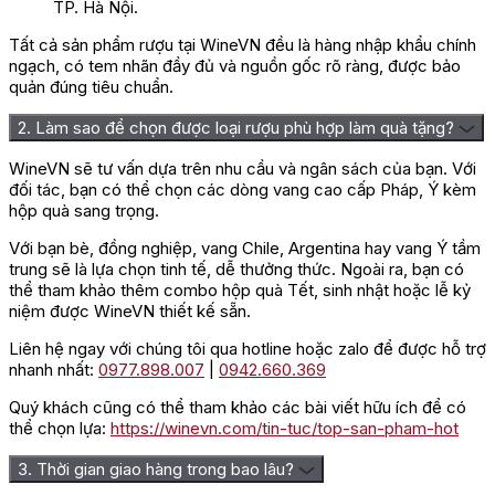
TP. Hà Nội.
Thưởng thức rượu vang Forcola
Tất cả sản phẩm rượu tại WineVN đều là hàng nhập khẩu chính
Chardonnay
ngạch, có tem nhãn đầy đủ và nguồn gốc rõ ràng, được bảo
quản đúng tiêu chuẩn.
Các bạn có thể kết hợp dòng vang này với một số món ăn như
2. Làm sao để chọn được loại rượu phù hợp làm quà tặng?
thịt gà, thịt ba chỉ kho kiểu Nhật, gà nướng với cà chua và mật
ong, bí ngô…trong điều kiện nhiệt độ lý tưởng từ 12 – 14 độ C.
WineVN sẽ tư vấn dựa trên nhu cầu và ngân sách của bạn. Với
đối tác, bạn có thể chọn các dòng vang cao cấp Pháp, Ý kèm
Để rượu vang được ngon hơn trước khi thưởng thức chúng ta
hộp quà sang trọng.
cần ướp lạnh rượu trong xô đá khoảng 30 phút.
Với bạn bè, đồng nghiệp, vang Chile, Argentina hay vang Ý tầm
Liên hệ mua hàng tại
winevn
để đặt mua hàng để được giá
trung sẽ là lựa chọn tinh tế, dễ thưởng thức. Ngoài ra, bạn có
tốt nhất!
thể tham khảo thêm combo hộp quà Tết, sinh nhật hoặc lễ kỷ
niệm được WineVN thiết kế sẵn.
Liên hệ ngay với chúng tôi qua hotline hoặc zalo để được hỗ trợ
nhanh nhất:
0977.898.007
|
0942.660.369
Quý khách cũng có thể tham khảo các bài viết hữu ích để có
thể chọn lựa:
https://winevn.com/tin-tuc/top-san-pham-hot
3. Thời gian giao hàng trong bao lâu?