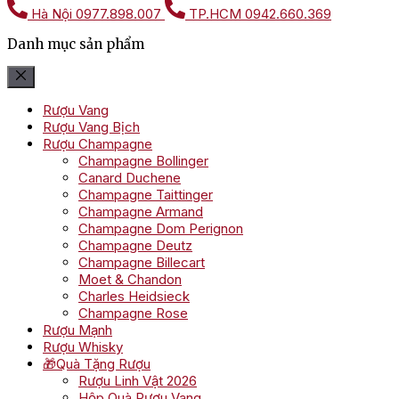
Hà Nội
0977.898.007
TP.HCM
0942.660.369
Danh mục sản phẩm
Rượu Vang
Rượu Vang Bịch
Rượu Champagne
Champagne Bollinger
Canard Duchene
Champagne Taittinger
Champagne Armand
Champagne Dom Perignon
Champagne Deutz
Champagne Billecart
Moet & Chandon
Charles Heidsieck
Champagne Rose
Rượu Mạnh
Rượu Whisky
🎁Quà Tặng Rượu
Rượu Linh Vật 2026
Hộp Quà Rượu Vang