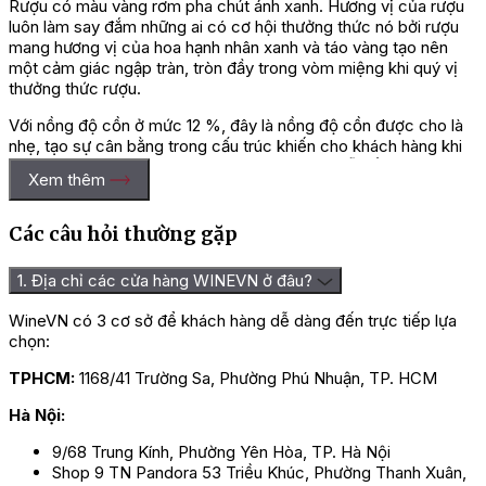
Rượu có màu vàng rơm pha chút ánh xanh. Hương vị của rượu
luôn làm say đắm những ai có cơ hội thưởng thức nó bởi rượu
mang hương vị của hoa hạnh nhân xanh và táo vàng tạo nên
một cảm giác ngập tràn, tròn đầy trong vòm miệng khi quý vị
thưởng thức rượu.
Với nồng độ cồn ở mức 12 %, đây là nồng độ cồn được cho là
nhẹ, tạo sự cân bằng trong cấu trúc khiến cho khách hàng khi
thưởng thức rượu sẽ có cảm giác êm dịu và dễ uống.
Xem thêm
Quy trình sản xuất rượu vang Forcola
Các câu hỏi thường gặp
Chardonnay
1. Địa chỉ các cửa hàng WINEVN ở đâu?
Nhà sản xuất Cantina La Salute được đánh giá là nhà sản xuất
khó tính khi có sự tỉ mỉ, kỹ lưỡng trong từng khâu, từng công
WineVN có 3 cơ sở để khách hàng dễ dàng đến trực tiếp lựa
đoạn khi sản xuất ra Forcola Chardonnay. Sau khi nho đạt tiêu
chọn:
chuẩn trên cây tại vườn sẽ được công nhân thu hái theo
TPHCM:
1168/41 Trường Sa, Phường Phú Nhuận, TP. HCM
phương pháp thủ công bằng tay. Sau đó nho sẽ được lựa chọn
những chùm nho đạt tiêu chuẩn và lên men rồi ủ trong các
Hà Nội:
thùng gỗ sồi của Pháp trong một thời gian nhất định. Khi đã đạt
yêu cầu rượu sẽ được đóng chai và đem đi tiêu thụ ngoài thị
9/68 Trung Kính, Phường Yên Hòa, TP. Hà Nội
trường.
Shop 9 TN Pandora 53 Triều Khúc, Phường Thanh Xuân,