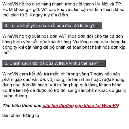
WineVN hỗ trợ giao hàng nhanh trong nội thành Hà Nội và TP.
HCM khoảng 2 giờ. Với các khu vực lân cận và tỉnh thành khác,
thời gian từ 2-4 ngày tùy địa điểm.
3. Tôi có thể yêu cầu xuất hóa đơn đỏ không?
WineVN hỗ trợ xuất hóa đơn VAT (hóa đơn đỏ) cho tất cả đơn
hàng theo yêu cầu của khách hàng. Vui lòng cung cấp thông tin
công ty khi đặt hàng để bộ phận kế toán phát hành hóa đơn kịp
thời.
5. Chính sách đổi trả của WINEVN như thế nào?
WineVN cam kết đổi trả miễn phí trong vòng 7 ngày nếu sản
phẩm gặp các vấn đề: vỡ, hỏng, lỗi tem nhãn hoặc rượu không
đúng như đơn đặt hàng. Với trường hợp quà tặng, khách hàng
có thể liên hệ để được hỗ trợ đổi sang sản phẩm khác có giá trị
tương đương.
Tìm hiểu thêm các
câu hỏi thường gặp khác tại WineVN
Sản phẩm tương tự