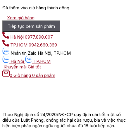
Đã thêm vào giỏ hàng thành công
Xem giỏ hàng
Tiếp tục xem sản phẩm
Hà Nội
0977.898.007
TP.HCM
0942.660.369
Nhắn tin
Zalo Hà Nội, TP.HCM
Hà Nội
TP.HCM
Khuyến mãi
Giá tốt
0
Giỏ hàng
0 sản phẩm
Theo Nghị định số 24/2020/NĐ-CP quy định chi tiết một số
điều của Luật Phòng, chống tác hại của rượu, bia về việc thực
hiện biện pháp ngăn ngừa người chưa đủ 18 tuổi tiếp cận.