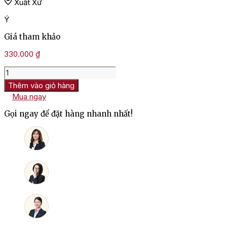
Xuất Xứ
Ý
Giá tham khảo
330.000
₫
Rượu
Vang
Thêm vào giỏ hàng
Ý
Mua ngay
Forcola
Chardonnay
Gọi ngay để đặt hàng nhanh nhất!
số
lượng