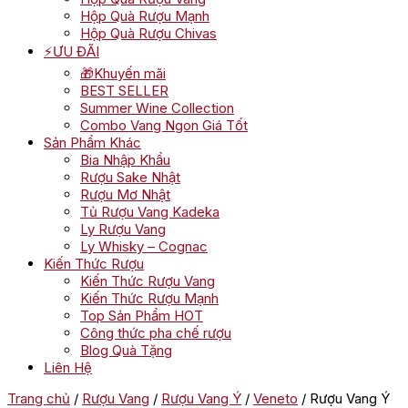
Hộp Quà Rượu Mạnh
Hộp Quà Rượu Chivas
⚡ƯU ĐÃI
🎁Khuyến mãi
BEST SELLER
Summer Wine Collection
Combo Vang Ngon Giá Tốt
Sản Phẩm Khác
Bia Nhập Khẩu
Rượu Sake Nhật
Rượu Mơ Nhật
Tủ Rượu Vang Kadeka
Ly Rượu Vang
Ly Whisky – Cognac
Kiến Thức Rượu
Kiến Thức Rượu Vang
Kiến Thức Rượu Mạnh
Top Sản Phẩm HOT
Công thức pha chế rượu
Blog Quà Tặng
Liên Hệ
Trang chủ
/
Rượu Vang
/
Rượu Vang Ý
/
Veneto
/ Rượu Vang Ý