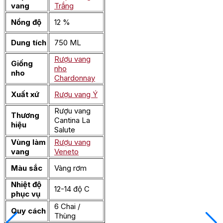
vang
Trắng
Nồng độ
12 %
Dung tích
750 ML
Rượu vang
Giống
nho
nho
Chardonnay
Xuất xứ
Rượu vang Ý
Rượu vang
Thương
Cantina La
hiệu
Salute
Vùng làm
Rượu vang
vang
Veneto
Màu sắc
Vàng rơm
Nhiệt độ
12-14 độ C
phục vụ
6 Chai /
Quy cách
Thùng