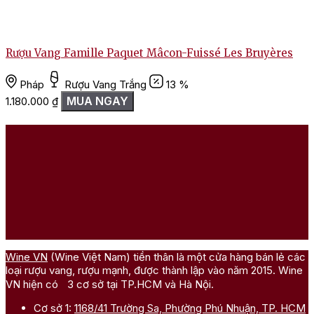
Rượu Vang Famille Paquet Mâcon-Fuissé Les Bruyères
T
Pháp
Rượu Vang Trắng
13 %
MUA NGAY
1.180.000
₫
Wine VN
(Wine Việt Nam) tiền thân là một cửa hàng bán lẻ các
loại rượu vang, rượu mạnh, được thành lập vào năm 2015. Wine
VN hiện có 3 cơ sở tại TP.HCM và Hà Nội.
Cơ sở 1:
1168/41 Trường Sa, Phường Phú Nhuận, TP. HCM