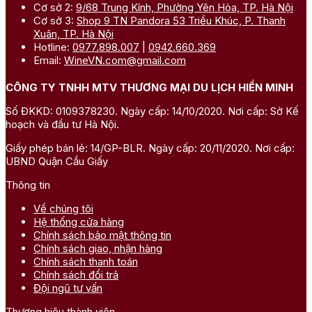
Cơ sở 2:
9/68 Trung Kính, Phường Yên Hòa, TP. Hà Nội
Cơ sở 3:
Shop 9 TN Pandora 53 Triều Khúc, P. Thanh
Xuân, TP. Hà Nội
Hotline:
0977.898.007
|
0942.660.369
Email:
WineVN.com@gmail.com
CÔNG TY TNHH MTV THƯƠNG MẠI DU LỊCH HIỀN MINH
Số ĐKKD: 0109378230. Ngày cấp: 14/10/2020. Nơi cấp: Sở Kế
hoạch và đầu tư Hà Nội.
Giấy phép bán lẻ: 14/GP-BLR. Ngày cấp: 20/11/2020. Nơi cấp:
UBND Quận Cầu Giấy
Thông tin
Về chúng tôi
Hệ thống cửa hàng
Chính sách bảo mật thông tin
Chính sách giao, nhận hàng
Chính sách thanh toán
Chính sách đổi trả
Đội ngũ tư vấn
Thương hiệu thành viên