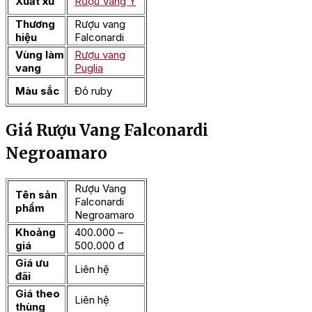
Xuất xứ
Rượu Vang Ý
Thương
Rượu vang
hiệu
Falconardi
Vùng làm
Rượu vang
vang
Puglia
Màu sắc
Đỏ ruby
Giá Rượu Vang Falconardi
Negroamaro
Rượu Vang
Tên sản
Falconardi
phẩm
Negroamaro
Khoảng
400.000 –
giá
500.000 đ
Giá ưu
Liên hệ
đãi
Giá theo
Liên hệ
thùng