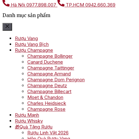
Hà Nội
0977.898.007
TP.HCM
0942.660.369
Danh mục sản phẩm
Rượu Vang
Rượu Vang Bịch
Rượu Champagne
Champagne Bollinger
Canard Duchene
Champagne Taittinger
Champagne Armand
Champagne Dom Perignon
Champagne Deutz
Champagne Billecart
Moet & Chandon
Charles Heidsieck
Champagne Rose
Rượu Mạnh
Rượu Whisky
🎁Quà Tặng Rượu
Rượu Linh Vật 2026
Hộp Quà Rượu Vang