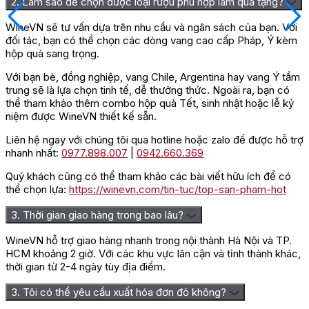
2. Làm sao để chọn được loại rượu phù hợp làm quà tặng?
WineVN sẽ tư vấn dựa trên nhu cầu và ngân sách của bạn. Với
đối tác, bạn có thể chọn các dòng vang cao cấp Pháp, Ý kèm
hộp quà sang trọng.
Với bạn bè, đồng nghiệp, vang Chile, Argentina hay vang Ý tầm
trung sẽ là lựa chọn tinh tế, dễ thưởng thức. Ngoài ra, bạn có
thể tham khảo thêm combo hộp quà Tết, sinh nhật hoặc lễ kỷ
niệm được WineVN thiết kế sẵn.
Liên hệ ngay với chúng tôi qua hotline hoặc zalo để được hỗ trợ
nhanh nhất:
0977.898.007
|
0942.660.369
Quý khách cũng có thể tham khảo các bài viết hữu ích để có
thể chọn lựa:
https://winevn.com/tin-tuc/top-san-pham-hot
3. Thời gian giao hàng trong bao lâu?
WineVN hỗ trợ giao hàng nhanh trong nội thành Hà Nội và TP.
HCM khoảng 2 giờ. Với các khu vực lân cận và tỉnh thành khác,
thời gian từ 2-4 ngày tùy địa điểm.
3. Tôi có thể yêu cầu xuất hóa đơn đỏ không?