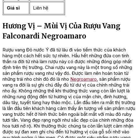
Giá sỉ
Liên hệ
Hương Vị – Mùi Vị Của Rượu Vang
Falconardi Negroamaro
Rượu vang Đỏ nước Ý đã từ lâu đi vào tiềm thức của khách
hàng một cách hết sức tự nhiên. Hầu hết những đứa con tinh
thần ra đời từ nhà làm rượu này có được những đóng góp nhất
định trên thị trường. Chai rượu vang này là một trong số những
sản phẩm rượu vang như vậy đó. Được làm nên hoàn toàn từ
những trái nho chín đỏ đó là nho
Negroamaro
, sản phẩm rượu
vang ra đời là sự ghi chú đầy đủ từ dư vị của chính những trái
nho ấy. Không những thế khi thưởng thức vang còn lần lượt là
những rung động đến từ hương vị của mận chín, đinh hương,
dâu tây, tuyết tùng hay thảo mộc. Lần đầu tiên ra mắt thị trường
là lần đầu tiên khách hàng cảm thấy ấn tượng về sản phẩm rượu
vang trước hết ở hình thức bên ngoài bắt mắt với màu đỏ ruby
tươi tắn. Vang đẹp rạng ngời như sắc đẹp của chính những đóa
hoa tươi nở rộ. Khi thưởng thức chúng ta còn lần lượt cảm nhận
được sự đan xen ghi chú đến từ hương vị của gỗ sồi nhờ vào
quy trình ngâm ủ lên men. Có được một siêu phẩm rượu vang