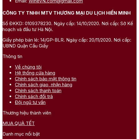
Email:
WineVN.com@gmail.com
CÔNG TY TNHH MTV THƯƠNG MẠI DU LỊCH HIỀN MINH
Số ĐKKD: 0109378230. Ngày cấp: 14/10/2020. Nơi cấp: Sở Kế
hoạch và đầu tư Hà Nội.
Giấy phép bán lẻ: 14/GP-BLR. Ngày cấp: 20/11/2020. Nơi cấp:
UBND Quận Cầu Giấy
Thông tin
Về chúng tôi
Hệ thống cửa hàng
Chính sách bảo mật thông tin
Chính sách giao, nhận hàng
Chính sách thanh toán
Chính sách đổi trả
Đội ngũ tư vấn
Thương hiệu thành viên
MUA QUÀ TẾT
Danh mục nổi bật