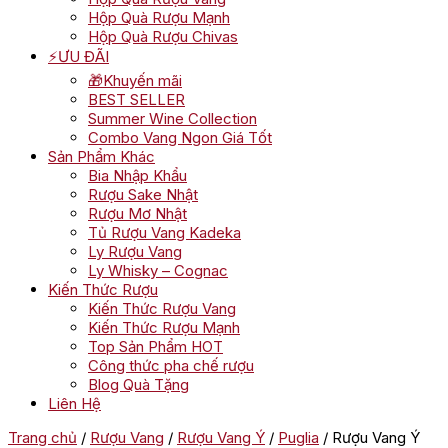
Hộp Quà Rượu Mạnh
Hộp Quà Rượu Chivas
⚡ƯU ĐÃI
🎁Khuyến mãi
BEST SELLER
Summer Wine Collection
Combo Vang Ngon Giá Tốt
Sản Phẩm Khác
Bia Nhập Khẩu
Rượu Sake Nhật
Rượu Mơ Nhật
Tủ Rượu Vang Kadeka
Ly Rượu Vang
Ly Whisky – Cognac
Kiến Thức Rượu
Kiến Thức Rượu Vang
Kiến Thức Rượu Mạnh
Top Sản Phẩm HOT
Công thức pha chế rượu
Blog Quà Tặng
Liên Hệ
Trang chủ
/
Rượu Vang
/
Rượu Vang Ý
/
Puglia
/ Rượu Vang Ý