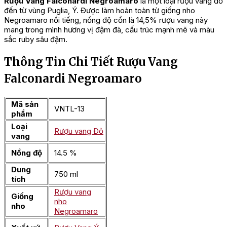
Rượu Vang Falconardi Negroamaro
là một loại rượu vang đỏ
đến từ vùng Puglia, Ý. Được làm hoàn toàn từ giống nho
Negroamaro nổi tiếng, nồng độ cồn là 14,5% rượu vang này
mang trong mình hương vị đậm đà, cấu trúc mạnh mẽ và màu
sắc ruby sâu đậm.
Thông Tin Chi Tiết Rượu Vang
Falconardi Negroamaro
Mã sản
VNTL-13
phẩm
Loại
Rượu vang Đỏ
vang
Nồng độ
14.5 %
Dung
750 ml
tích
Rượu vang
Giống
nho
nho
Negroamaro