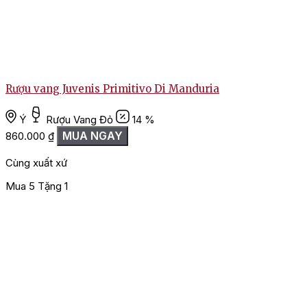
Rượu vang Juvenis Primitivo Di Manduria
Ý
Rượu Vang Đỏ
14 %
MUA NGAY
860.000
₫
Cùng xuất xứ
Mua 5 Tặng 1
M