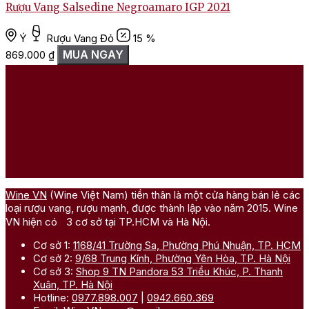
Rượu Vang Salsedine Negroamaro IGP 2021
Ý
Rượu Vang Đỏ
15 %
MUA NGAY
869.000
₫
Wine VN
(Wine Việt Nam) tiền thân là một cửa hàng bán lẻ các
loại rượu vang, rượu mạnh, được thành lập vào năm 2015. Wine
VN hiện có 3 cơ sở tại TP.HCM và Hà Nội.
Cơ sở 1:
1168/41 Trường Sa, Phường Phú Nhuận, TP. HCM
Cơ sở 2:
9/68 Trung Kính, Phường Yên Hòa, TP. Hà Nội
Cơ sở 3:
Shop 9 TN Pandora 53 Triều Khúc, P. Thanh
Xuân, TP. Hà Nội
Hotline:
0977.898.007
|
0942.660.369