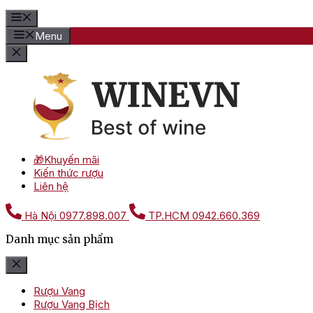
Menu
🎁Khuyến mãi
Kiến thức rượu
Liên hệ
Hà Nội
0977.898.007
TP.HCM
0942.660.369
Danh mục sản phẩm
Rượu Vang
Rượu Vang Bịch