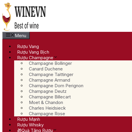
Chuyển
đến
nội
dung
Menu
Rượu Vang
Rượu Vang Bịch
Rượu Champagne
Champagne Bollinger
Canard Duchene
Champagne Taittinger
Champagne Armand
Champagne Dom Perignon
Champagne Deutz
Champagne Billecart
Moet & Chandon
Charles Heidsieck
Champagne Rose
Rượu Mạnh
Rượu Whisky
🎁Quà Tặng Rượu