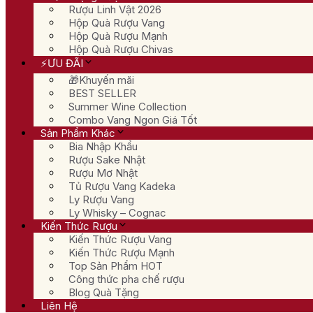
Rượu Linh Vật 2026
Hộp Quà Rượu Vang
Hộp Quà Rượu Mạnh
Hộp Quà Rượu Chivas
⚡ƯU ĐÃI
🎁Khuyến mãi
BEST SELLER
Summer Wine Collection
Combo Vang Ngon Giá Tốt
Sản Phẩm Khác
Bia Nhập Khẩu
Rượu Sake Nhật
Rượu Mơ Nhật
Tủ Rượu Vang Kadeka
Ly Rượu Vang
Ly Whisky – Cognac
Kiến Thức Rượu
Kiến Thức Rượu Vang
Kiến Thức Rượu Mạnh
Top Sản Phẩm HOT
Công thức pha chế rượu
Blog Quà Tặng
Liên Hệ