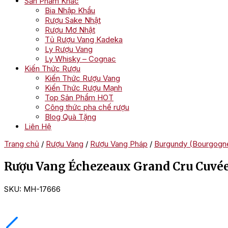
Sản Phẩm Khác
Bia Nhập Khẩu
Rượu Sake Nhật
Rượu Mơ Nhật
Tủ Rượu Vang Kadeka
Ly Rượu Vang
Ly Whisky – Cognac
Kiến Thức Rượu
Kiến Thức Rượu Vang
Kiến Thức Rượu Mạnh
Top Sản Phẩm HOT
Công thức pha chế rượu
Blog Quà Tặng
Liên Hệ
Trang chủ
/
Rượu Vang
/
Rượu Vang Pháp
/
Burgundy (Bourgogn
Rượu Vang Échezeaux Grand Cru Cuvée 
SKU:
MH-17666