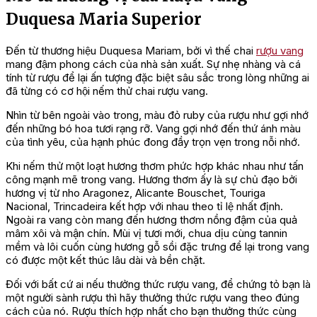
Duquesa Maria Superior
Đến từ thương hiệu Duquesa Mariam, bởi vì thế chai
rượu vang
mang đậm phong cách của nhà sản xuất. Sự nhẹ nhàng và cá
tính từ rượu để lại ấn tượng đặc biệt sâu sắc trong lòng những ai
đã từng có cơ hội nếm thử chai rượu vang.
Nhìn từ bên ngoài vào trong, màu đỏ ruby của rượu như gợi nhớ
đến những bó hoa tươi rạng rỡ. Vang gợi nhớ đến thứ ánh màu
của tình yêu, của hạnh phúc đong đầy trọn vẹn trong nỗi nhớ.
Khi nếm thử một loạt hương thơm phức hợp khác nhau như tấn
công mạnh mẽ trong vang. Hương thơm ấy là sự chủ đạo bởi
hương vị từ nho Aragonez, Alicante Bouschet, Touriga
Nacional, Trincadeira kết hợp với nhau theo tỉ lệ nhất định.
Ngoài ra vang còn mang đến hương thơm nồng đậm của quả
mâm xôi và mận chín. Mùi vị tươi mới, chua dịu cùng tannin
mềm và lôi cuốn cùng hương gỗ sồi đặc trưng để lại trong vang
có được một kết thúc lâu dài và bền chặt.
Đối với bất cứ ai nếu thưởng thức rượu vang, để chứng tỏ bạn là
một người sành rượu thì hãy thưởng thức rượu vang theo đúng
cách của nó. Rượu thích hợp nhất cho bạn thưởng thức cùng