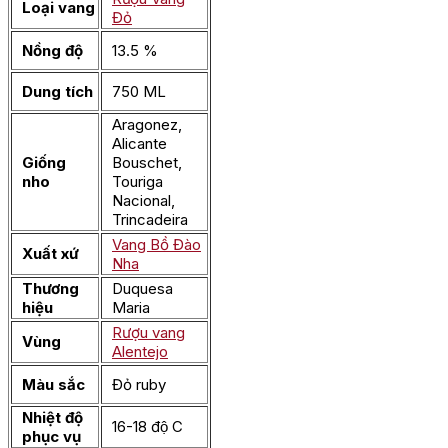
Loại vang
Đỏ
Nồng độ
13.5 %
Dung tích
750 ML
Aragonez,
Alicante
Giống
Bouschet,
nho
Touriga
Nacional,
Trincadeira
Vang Bồ Đào
Xuất xứ
Nha
Thương
Duquesa
hiệu
Maria
Rượu vang
Vùng
Alentejo
Màu sắc
Đỏ ruby
Nhiệt độ
16-18 độ C
phục vụ