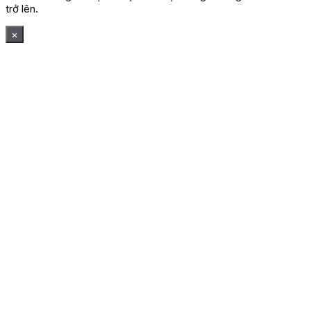
trở lên.
×