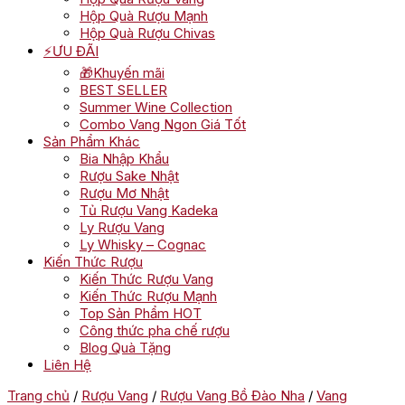
Hộp Quà Rượu Mạnh
Hộp Quà Rượu Chivas
⚡ƯU ĐÃI
🎁Khuyến mãi
BEST SELLER
Summer Wine Collection
Combo Vang Ngon Giá Tốt
Sản Phẩm Khác
Bia Nhập Khẩu
Rượu Sake Nhật
Rượu Mơ Nhật
Tủ Rượu Vang Kadeka
Ly Rượu Vang
Ly Whisky – Cognac
Kiến Thức Rượu
Kiến Thức Rượu Vang
Kiến Thức Rượu Mạnh
Top Sản Phẩm HOT
Công thức pha chế rượu
Blog Quà Tặng
Liên Hệ
Trang chủ
/
Rượu Vang
/
Rượu Vang Bồ Đào Nha
/
Vang