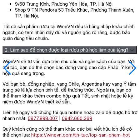
9/68 Trung Kính, Phường Yên Hòa, TP. Hà Nội
Shop 9 TN Pandora 53 Triều Khúc, Phường Thanh Xuân,
TP. Hà Nội.
Tất cả sản phẩm rượu tại WineVN đều là hàng nhập khẩu chính
ngạch, có tem nhãn đầy đủ và nguồn gốc rõ ràng, được bảo
quản đúng tiêu chuẩn.
2. Làm sao để chọn được loại rượu phù hợp làm quà tặng?
WineVN sẽ tư vấn dựa trên nhu cầu và ngân sách của bạn. Với
đối tác, bạn có thể chọn các dòng vang cao cấp Pháp, Ý kèm
hộp quà sang trọng.
Với bạn bè, đồng nghiệp, vang Chile, Argentina hay vang Ý tầm
trung sẽ là lựa chọn tinh tế, dễ thưởng thức. Ngoài ra, bạn có
thể tham khảo thêm combo hộp quà Tết, sinh nhật hoặc lễ kỷ
niệm được WineVN thiết kế sẵn.
Liên hệ ngay với chúng tôi qua hotline hoặc zalo để được hỗ trợ
nhanh nhất:
0977.898.007
|
0942.660.369
Quý khách cũng có thể tham khảo các bài viết hữu ích để có
thể chọn lựa:
https://winevn.com/tin-tuc/top-san-pham-hot