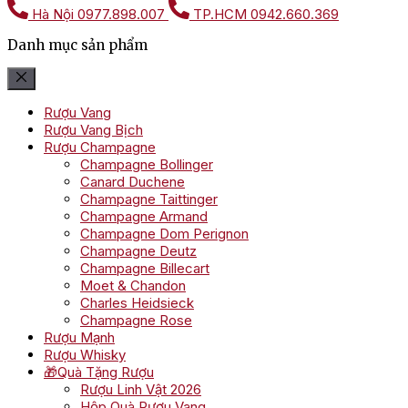
Hà Nội
0977.898.007
TP.HCM
0942.660.369
Danh mục sản phẩm
Rượu Vang
Rượu Vang Bịch
Rượu Champagne
Champagne Bollinger
Canard Duchene
Champagne Taittinger
Champagne Armand
Champagne Dom Perignon
Champagne Deutz
Champagne Billecart
Moet & Chandon
Charles Heidsieck
Champagne Rose
Rượu Mạnh
Rượu Whisky
🎁Quà Tặng Rượu
Rượu Linh Vật 2026
Hộp Quà Rượu Vang