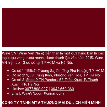
Wine VN
(Wine Việt Nam) tiền thân là một cửa hàng bán lẻ các
loại rượu vang, rượu mạnh, được thành lập vào năm 2015. Wine
VN hiện có 3 cơ sở tại TP.HCM và Hà Nội.
Cơ sở 1:
1168/41 Trường Sa, Phường Phú Nhuận, TP. HCM
Cơ sở 2:
9/68 Trung Kính, Phường Yên Hòa, TP. Hà Nội
Cơ sở 3:
Shop 9 TN Pandora 53 Triều Khúc, P. Thanh
Xuân, TP. Hà Nội
Hotline:
0977.898.007
|
0942.660.369
Email:
WineVN.com@gmail.com
CÔNG TY TNHH MTV THƯƠNG MẠI DU LỊCH HIỀN MINH