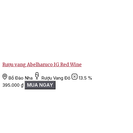
R
Rượu vang Abelharuco IG Red Wine
Bồ Đào Nha
Rượu Vang Đỏ
13.5 %
MUA NGAY
395.000
₫