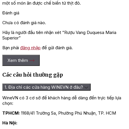
một số món ăn được chế biến từ thịt đỏ.
Đánh giá
Chưa có đánh giá nào.
Hãy là người đầu tiên nhận xét “Rượu Vang Duquesa Maria
Superior”
Bạn phải
đăng nhập
để gửi đánh giá.
Xem thêm
Các câu hỏi thường gặp
1. Địa chỉ các cửa hàng WINEVN ở đâu?
WineVN có 3 cơ sở để khách hàng dễ dàng đến trực tiếp lựa
chọn:
TPHCM:
1168/41 Trường Sa, Phường Phú Nhuận, TP. HCM
Hà Nội: