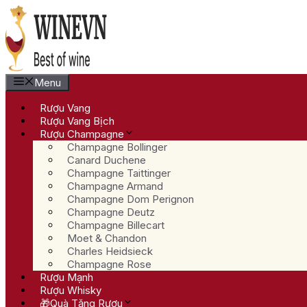
Chuyển
đến
nội
dung
Menu
Rượu Vang
Rượu Vang Bịch
Rượu Champagne
Champagne Bollinger
Canard Duchene
Champagne Taittinger
Champagne Armand
Champagne Dom Perignon
Champagne Deutz
Champagne Billecart
Moet & Chandon
Charles Heidsieck
Champagne Rose
Rượu Mạnh
Rượu Whisky
🎁Quà Tặng Rượu