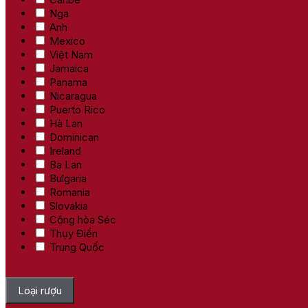
Nga
Anh
Mexico
Việt Nam
Jamaica
Panama
Nicaragua
Puerto Rico
Hà Lan
Dominican
Ireland
Ba Lan
Bulgaria
Romania
Slovakia
Cộng hòa Séc
Thụy Điển
Trung Quốc
Bỏ chọn tất cả
Loại rượu