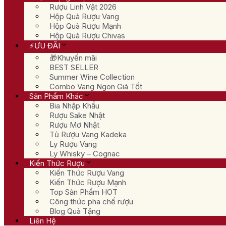
Rượu Linh Vật 2026
Hộp Quà Rượu Vang
Hộp Quà Rượu Mạnh
Hộp Quà Rượu Chivas
⚡ƯU ĐÃI
🎁Khuyến mãi
BEST SELLER
Summer Wine Collection
Combo Vang Ngon Giá Tốt
Sản Phẩm Khác
Bia Nhập Khẩu
Rượu Sake Nhật
Rượu Mơ Nhật
Tủ Rượu Vang Kadeka
Ly Rượu Vang
Ly Whisky – Cognac
Kiến Thức Rượu
Kiến Thức Rượu Vang
Kiến Thức Rượu Mạnh
Top Sản Phẩm HOT
Công thức pha chế rượu
Blog Quà Tặng
Liên Hệ