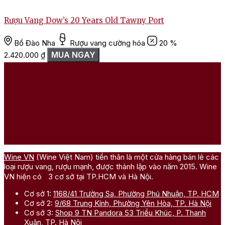
Rượu Vang Dow’s 20 Years Old Tawny Port
Bồ Đào Nha
Rượu vang cường hóa
20 %
MUA NGAY
2.420.000
₫
1
Wine VN
(Wine Việt Nam) tiền thân là một cửa hàng bán lẻ các
loại rượu vang, rượu mạnh, được thành lập vào năm 2015. Wine
VN hiện có 3 cơ sở tại TP.HCM và Hà Nội.
Cơ sở 1:
1168/41 Trường Sa, Phường Phú Nhuận, TP. HCM
Cơ sở 2:
9/68 Trung Kính, Phường Yên Hòa, TP. Hà Nội
Cơ sở 3:
Shop 9 TN Pandora 53 Triều Khúc, P. Thanh
Xuân, TP. Hà Nội