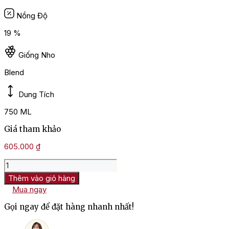
Nồng Độ
19 %
Giống Nho
Blend
Dung Tích
750 ML
Giá tham khảo
605.000
₫
Rượu
Vang
Thêm vào giỏ hàng
Dow’s
Mua ngay
Fine
Tawny
Gọi ngay để đặt hàng nhanh nhất!
Port
số