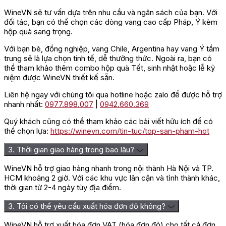
WineVN sẽ tư vấn dựa trên nhu cầu và ngân sách của bạn. Với
đối tác, bạn có thể chọn các dòng vang cao cấp Pháp, Ý kèm
hộp quà sang trọng.
Với bạn bè, đồng nghiệp, vang Chile, Argentina hay vang Ý tầm
trung sẽ là lựa chọn tinh tế, dễ thưởng thức. Ngoài ra, bạn có
thể tham khảo thêm combo hộp quà Tết, sinh nhật hoặc lễ kỷ
niệm được WineVN thiết kế sẵn.
Liên hệ ngay với chúng tôi qua hotline hoặc zalo để được hỗ trợ
nhanh nhất:
0977.898.007
|
0942.660.369
Quý khách cũng có thể tham khảo các bài viết hữu ích để có
thể chọn lựa:
https://winevn.com/tin-tuc/top-san-pham-hot
3. Thời gian giao hàng trong bao lâu?
WineVN hỗ trợ giao hàng nhanh trong nội thành Hà Nội và TP.
HCM khoảng 2 giờ. Với các khu vực lân cận và tỉnh thành khác,
thời gian từ 2-4 ngày tùy địa điểm.
3. Tôi có thể yêu cầu xuất hóa đơn đỏ không?
WineVN hỗ trợ xuất hóa đơn VAT (hóa đơn đỏ) cho tất cả đơn