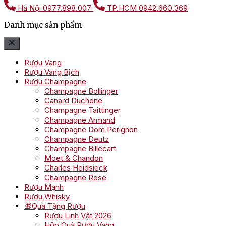
Hà Nội
0977.898.007
TP.HCM
0942.660.369
Danh mục sản phẩm
Rượu Vang
Rượu Vang Bịch
Rượu Champagne
Champagne Bollinger
Canard Duchene
Champagne Taittinger
Champagne Armand
Champagne Dom Perignon
Champagne Deutz
Champagne Billecart
Moet & Chandon
Charles Heidsieck
Champagne Rose
Rượu Mạnh
Rượu Whisky
🎁Quà Tặng Rượu
Rượu Linh Vật 2026
Hộp Quà Rượu Vang