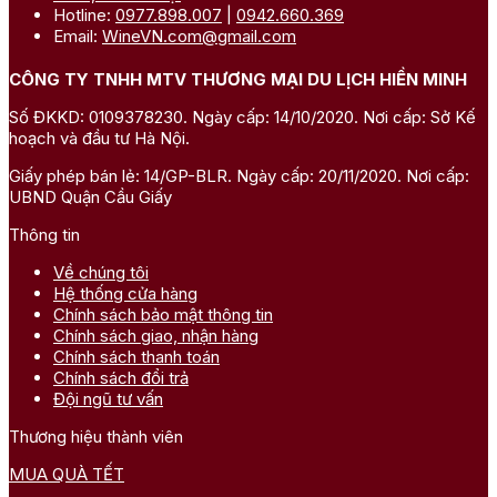
Hotline:
0977.898.007
|
0942.660.369
Email:
WineVN.com@gmail.com
CÔNG TY TNHH MTV THƯƠNG MẠI DU LỊCH HIỀN MINH
Số ĐKKD: 0109378230. Ngày cấp: 14/10/2020. Nơi cấp: Sở Kế
hoạch và đầu tư Hà Nội.
Giấy phép bán lẻ: 14/GP-BLR. Ngày cấp: 20/11/2020. Nơi cấp:
UBND Quận Cầu Giấy
Thông tin
Về chúng tôi
Hệ thống cửa hàng
Chính sách bảo mật thông tin
Chính sách giao, nhận hàng
Chính sách thanh toán
Chính sách đổi trả
Đội ngũ tư vấn
Thương hiệu thành viên
MUA QUÀ TẾT