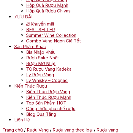
Hộp Quà Rượu Mạnh
Hộp Quà Rượu Chivas
⚡ƯU ĐÃI
🎁Khuyến mãi
BEST SELLER
Summer Wine Collection
Combo Vang Ngon Giá Tốt
Sản Phẩm Khác
Bia Nhập Khẩu
Rượu Sake Nhật
Rượu Mơ Nhật
Tủ Rượu Vang Kadeka
Ly Rượu Vang
Ly Whisky – Cognac
Kiến Thức Rượu
Kiến Thức Rượu Vang
Kiến Thức Rượu Mạnh
Top Sản Phẩm HOT
Công thức pha chế rượu
Blog Quà Tặng
Liên Hệ
Trang chủ
/
Rượu Vang
/
Rượu vang theo loại
/
Rượu vang