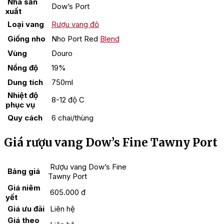
Nhà sản
Dow’s Port
xuất
Loại vang
Rượu vang đỏ
Giống nho
Nho Port Red
Blend
Vùng
Douro
Nồng độ
19%
Dung tích
750ml
Nhiệt độ
8-12 độ C
phục vụ
Quy cách
6 chai/thùng
Giá rượu vang Dow’s Fine Tawny Port
Rượu vang Dow’s Fine
Bảng giá
Tawny Port
Giá niêm
605.000 đ
yết
Giá ưu đãi
Liên hệ
Giá theo