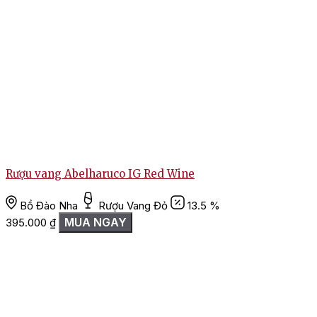
R
Rượu vang Abelharuco IG Red Wine
Bồ Đào Nha
Rượu Vang Đỏ
13.5 %
MUA NGAY
395.000
₫