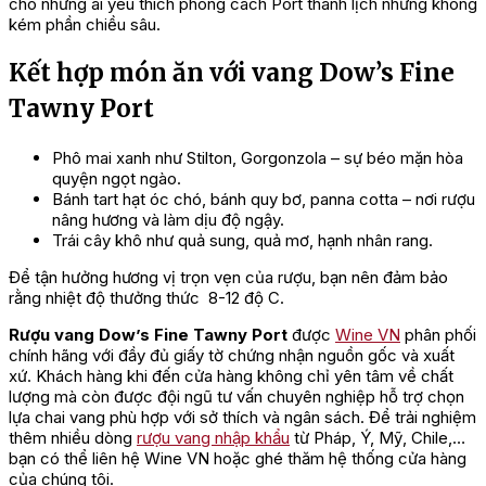
cho những ai yêu thích phong cách Port thanh lịch nhưng không
kém phần chiều sâu.
Kết hợp món ăn với vang Dow’s Fine
Tawny Port
Phô mai xanh như Stilton, Gorgonzola – sự béo mặn hòa
quyện ngọt ngào.
Bánh tart hạt óc chó, bánh quy bơ, panna cotta – nơi rượu
nâng hương và làm dịu độ ngậy.
Trái cây khô như quả sung, quả mơ, hạnh nhân rang.
Để tận hưởng hương vị trọn vẹn của rượu, bạn nên đảm bảo
rằng nhiệt độ thưởng thức 8-12 độ C.
Rượu vang Dow’s Fine Tawny Port
được
Wine VN
phân phối
chính hãng với đầy đủ giấy tờ chứng nhận nguồn gốc và xuất
xứ. Khách hàng khi đến cửa hàng không chỉ yên tâm về chất
lượng mà còn được đội ngũ tư vấn chuyên nghiệp hỗ trợ chọn
lựa chai vang phù hợp với sở thích và ngân sách. Để trải nghiệm
thêm nhiều dòng
rượu vang nhập khẩu
từ Pháp, Ý, Mỹ, Chile,…
bạn có thể liên hệ Wine VN hoặc ghé thăm hệ thống cửa hàng
của chúng tôi.