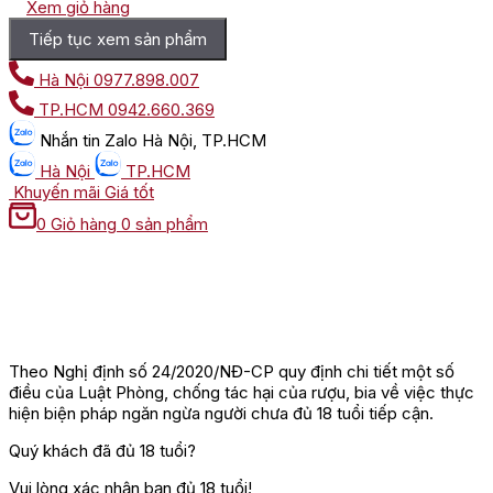
Xem giỏ hàng
Tiếp tục xem sản phẩm
Hà Nội
0977.898.007
TP.HCM
0942.660.369
Nhắn tin
Zalo Hà Nội, TP.HCM
Hà Nội
TP.HCM
Khuyến mãi
Giá tốt
0
Giỏ hàng
0 sản phẩm
Theo Nghị định số 24/2020/NĐ-CP quy định chi tiết một số
điều của Luật Phòng, chống tác hại của rượu, bia về việc thực
hiện biện pháp ngăn ngừa người chưa đủ 18 tuổi tiếp cận.
Quý khách đã đủ 18 tuổi?
Vui lòng xác nhận bạn đủ 18 tuổi!