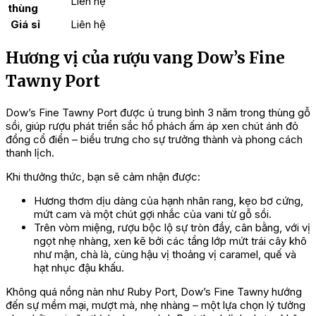
Liên hệ
thùng
Giá sỉ
Liên hệ
Hương vị của rượu vang Dow’s Fine
Tawny Port
Dow’s Fine Tawny Port được ủ trung bình 3 năm trong thùng gỗ
sồi, giúp rượu phát triển sắc hổ phách ấm áp xen chút ánh đỏ
đồng cổ điển – biểu trưng cho sự trưởng thành và phong cách
thanh lịch.
Khi thưởng thức, bạn sẽ cảm nhận được:
Hương thơm dịu dàng của hạnh nhân rang, kẹo bơ cứng,
mứt cam và một chút gợi nhắc của vani từ gỗ sồi.
Trên vòm miệng, rượu bộc lộ sự tròn đầy, cân bằng, với vị
ngọt nhẹ nhàng, xen kẽ bởi các tầng lớp mứt trái cây khô
như mận, chà là, cùng hậu vị thoảng vị caramel, quế và
hạt nhục đậu khấu.
Không quá nồng nàn như Ruby Port, Dow’s Fine Tawny hướng
đến sự mềm mại, mượt mà, nhẹ nhàng – một lựa chọn lý tưởng