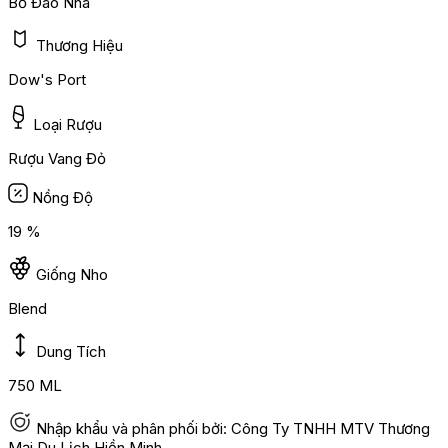
Bồ Đào Nha
Thương Hiệu
Dow's Port
Loại Rượu
Rượu Vang Đỏ
Nồng Độ
19 %
Giống Nho
Blend
Dung Tích
750 ML
Nhập khẩu và phân phối bởi: Công Ty TNHH MTV Thương
Mại Du Lịch Hiền Minh