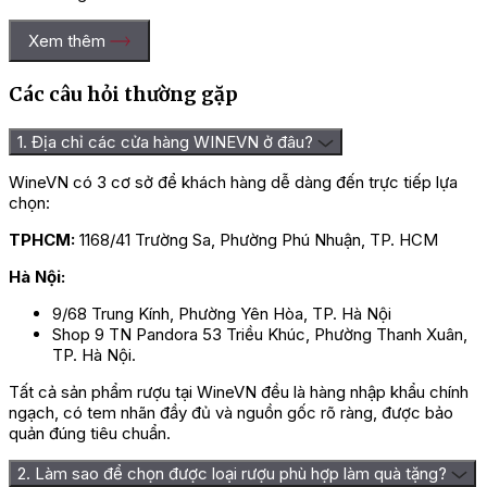
Xem thêm
Các câu hỏi thường gặp
1. Địa chỉ các cửa hàng WINEVN ở đâu?
WineVN có 3 cơ sở để khách hàng dễ dàng đến trực tiếp lựa
chọn:
TPHCM:
1168/41 Trường Sa, Phường Phú Nhuận, TP. HCM
Hà Nội:
9/68 Trung Kính, Phường Yên Hòa, TP. Hà Nội
Shop 9 TN Pandora 53 Triều Khúc, Phường Thanh Xuân,
TP. Hà Nội.
Tất cả sản phẩm rượu tại WineVN đều là hàng nhập khẩu chính
ngạch, có tem nhãn đầy đủ và nguồn gốc rõ ràng, được bảo
quản đúng tiêu chuẩn.
2. Làm sao để chọn được loại rượu phù hợp làm quà tặng?