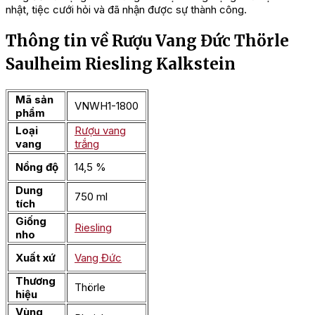
nhật, tiệc cưới hỏi và đã nhận được sự thành công.
Thông tin về Rượu Vang Đức Thörle
Saulheim Riesling Kalkstein
Mã sản
VNWH1-1800
phẩm
Loại
Rượu vang
vang
trắng
Nồng độ
14,5 %
Dung
750 ml
tích
Giống
Riesling
nho
Xuất xứ
Vang Đức
Thương
Thörle
hiệu
Vùng