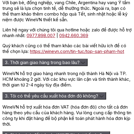
Với bạn bè, đồng nghiệp, vang Chile, Argentina hay vang Ý tầm
trung sẽ là lựa chọn tinh tế, dễ thưởng thức. Ngoài ra, bạn có
thể tham khảo thêm combo hộp quà Tết, sinh nhật hoặc lễ kỷ
niệm được WineVN thiết kế sẵn.
Liên hệ ngay với chúng tôi qua hotline hoặc zalo để được hỗ trợ
nhanh nhất:
0977.898.007
|
0942.660.369
Quý khách cũng có thể tham khảo các bài viết hữu ích để có
thể chọn lựa:
https://winevn.com/tin-tuc/top-san-pham-hot
3. Thời gian giao hàng trong bao lâu?
WineVN hỗ trợ giao hàng nhanh trong nội thành Hà Nội và TP.
HCM khoảng 2 giờ. Với các khu vực lân cận và tỉnh thành khác,
thời gian từ 2-4 ngày tùy địa điểm.
3. Tôi có thể yêu cầu xuất hóa đơn đỏ không?
WineVN hỗ trợ xuất hóa đơn VAT (hóa đơn đỏ) cho tất cả đơn
hàng theo yêu cầu của khách hàng. Vui lòng cung cấp thông tin
công ty khi đặt hàng để bộ phận kế toán phát hành hóa đơn kịp
thời.