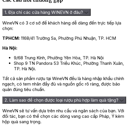
1. Địa chỉ các cửa hàng WINEVN ở đâu?
WineVN có 3 cơ sở để khách hàng dễ dàng đến trực tiếp lựa
chọn:
TPHCM:
1168/41 Trường Sa, Phường Phú Nhuận, TP. HCM
Hà Nội:
9/68 Trung Kính, Phường Yên Hòa, TP. Hà Nội
Shop 9 TN Pandora 53 Triều Khúc, Phường Thanh Xuân,
TP. Hà Nội.
Tất cả sản phẩm rượu tại WineVN đều là hàng nhập khẩu chính
ngạch, có tem nhãn đầy đủ và nguồn gốc rõ ràng, được bảo
quản đúng tiêu chuẩn.
2. Làm sao để chọn được loại rượu phù hợp làm quà tặng?
WineVN sẽ tư vấn dựa trên nhu cầu và ngân sách của bạn. Với
đối tác, bạn có thể chọn các dòng vang cao cấp Pháp, Ý kèm
hộp quà sang trọng.