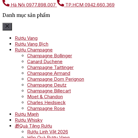
Hà Nội
0977.898.007
TP.HCM
0942.660.369
Danh mục sản phẩm
Rượu Vang
Rượu Vang Bịch
Rượu Champagne
Champagne Bollinger
Canard Duchene
Champagne Taittinger
Champagne Armand
Champagne Dom Perignon
Champagne Deutz
Champagne Billecart
Moet & Chandon
Charles Heidsieck
Champagne Rose
Rượu Mạnh
Rượu Whisky
🎁Quà Tặng Rượu
Rượu Linh Vật 2026
Hộp Quà Rượu Vang