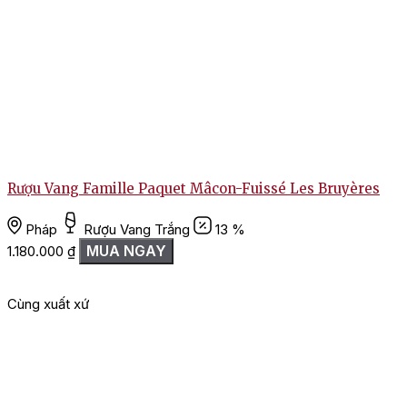
Rượu Vang Famille Paquet Mâcon-Fuissé Les Bruyères
T
Pháp
Rượu Vang Trắng
13 %
MUA NGAY
1.180.000
₫
Cùng xuất xứ