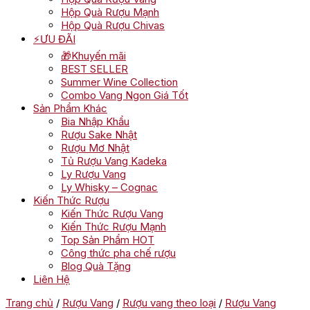
Hộp Quà Rượu Mạnh
Hộp Quà Rượu Chivas
⚡ƯU ĐÃI
🎁Khuyến mãi
BEST SELLER
Summer Wine Collection
Combo Vang Ngon Giá Tốt
Sản Phẩm Khác
Bia Nhập Khẩu
Rượu Sake Nhật
Rượu Mơ Nhật
Tủ Rượu Vang Kadeka
Ly Rượu Vang
Ly Whisky – Cognac
Kiến Thức Rượu
Kiến Thức Rượu Vang
Kiến Thức Rượu Mạnh
Top Sản Phẩm HOT
Công thức pha chế rượu
Blog Quà Tặng
Liên Hệ
Trang chủ
/
Rượu Vang
/
Rượu vang theo loại
/
Rượu Vang