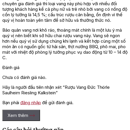
chuyên gia đánh giá thì loại vang này phù hợp với nhiều đối
tượng khách hàng kể cả phụ nữ và trẻ nhỏ bởi vang có nồng độ
cồn lý tưởng là 14,5 %; cấu trúc rượu cân bằng, ổn định vì thế
quý vị hoàn toàn yên tâm để sở hữu và thưởng thức nó.
Bảo quản vang nơi khô ráo, thoáng mát chính là một lưu ý mà
quý vị nên biết khi sở hữu chai rượu vang này. Vang sẽ ngon
hơn nếu quý vị sử dụng chúng khi lạnh và kết hợp cùng một số
món ăn có nguồn gốc từ hải sản, thịt nướng BBQ, phô mai, pho
mát với nhiệt độ phòng lý tưởng phục vụ dao động từ 10 – 14 độ
C.
Đánh giá
Chưa có đánh giá nào.
Hãy là người đầu tiên nhận xét “Rượu Vang Đức Thörle
Saulheim Riesling Kalkstein”
Bạn phải
đăng nhập
để gửi đánh giá.
Xem thêm
Các câu hỏi thường gặp