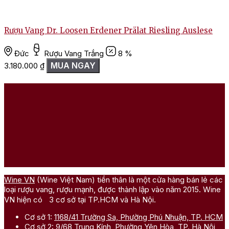
Rượu Vang Dr. Loosen Erdener Prälat Riesling Auslese
Đức
Rượu Vang Trắng
8 %
MUA NGAY
3.180.000
₫
2
Wine VN
(Wine Việt Nam) tiền thân là một cửa hàng bán lẻ các
loại rượu vang, rượu mạnh, được thành lập vào năm 2015. Wine
VN hiện có 3 cơ sở tại TP.HCM và Hà Nội.
Cơ sở 1:
1168/41 Trường Sa, Phường Phú Nhuận, TP. HCM
Cơ sở 2:
9/68 Trung Kính, Phường Yên Hòa, TP. Hà Nội