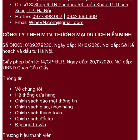
Cơ sở 3:
Shop 9 TN Pandora 53 Triều Khúc, P. Thanh
Xuân, TP. Hà Nội
Hotline:
0977.898.007
|
0942.660.369
Email:
WineVN.com@gmail.com
CÔNG TY TNHH MTV THƯƠNG MẠI DU LỊCH HIỀN MINH
Số ĐKKD: 0109378230. Ngày cấp: 14/10/2020. Nơi cấp: Sở Kế
hoạch và đầu tư Hà Nội.
Giấy phép bán lẻ: 14/GP-BLR. Ngày cấp: 20/11/2020. Nơi cấp:
UBND Quận Cầu Giấy
Thông tin
Về chúng tôi
Hệ thống cửa hàng
Chính sách bảo mật thông tin
Chính sách giao, nhận hàng
Chính sách thanh toán
Chính sách đổi trả
Đội ngũ tư vấn
Thương hiệu thành viên