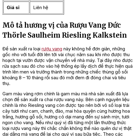
Giá sỉ
Liên hệ
Mô tả hương vị của Rượu Vang Đức
Thörle Saulheim Riesling Kalkstein
Để sản xuất ra loại
rượu vang
này không hề đơn giản, những
gốc nho với tuổi đời lên tới vài chục năm sau khi nho được thu
hoạch tại vườn được vận chuyển về nhà máy. Tại đây nho được
rửa sạch sau đó cho vào hệ thống ép lấy dịch để thực hiện quá
trình lên men và trưởng thành trong những chiếc thùng gỗ sồi
khoảng 8 – 10 tháng rồi sau đó mới đem đi đóng chai và tiêu
thụ.
Gam màu vàng rơm chính là gam màu mà nhà sản xuất đã lựa
chọn để sản xuất ra chai rượu vang này. Bên cạnh nguyên liệu
chính là nho Riesling vang còn được tạo nên bởi vô số loại trái
cây tươi như cam, chanh, đào, mai hòa quyện cùng hương hoa
trắng, hương gỗ sồi, hương cỏ dại mang đến sự sánh mịn, tươi
ngon cho vang. Nếu như quý vị đã từng một lần thưởng thức
loại rượu vang này thì chắc chắn không thể nào quên dư vị thật
dai dẳng mà vang để lại cho quý vị sau bữa tiệc. Theo các