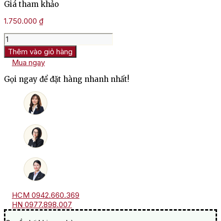
Giá tham khảo
1.750.000
₫
Rượu
Vang
Thêm vào giỏ hàng
Đức
Mua ngay
Thörle
Saulheim
Gọi ngay để đặt hàng nhanh nhất!
Riesling
Kalkstein
số
lượng
HCM 0942.660.369
HN 0977.898.007