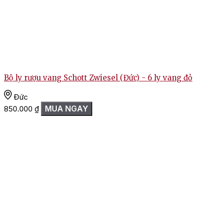
Bộ ly rượu vang Schott Zwiesel (Đức) - 6 ly vang đỏ
Đức
MUA NGAY
850.000
₫
R
3