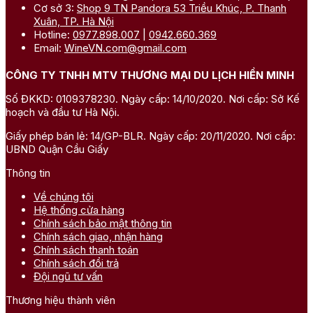
Cơ sở 3:
Shop 9 TN Pandora 53 Triều Khúc, P. Thanh
Xuân, TP. Hà Nội
Hotline:
0977.898.007
|
0942.660.369
Email:
WineVN.com@gmail.com
CÔNG TY TNHH MTV THƯƠNG MẠI DU LỊCH HIỀN MINH
Số ĐKKD: 0109378230. Ngày cấp: 14/10/2020. Nơi cấp: Sở Kế
hoạch và đầu tư Hà Nội.
Giấy phép bán lẻ: 14/GP-BLR. Ngày cấp: 20/11/2020. Nơi cấp:
UBND Quận Cầu Giấy
Thông tin
Về chúng tôi
Hệ thống cửa hàng
Chính sách bảo mật thông tin
Chính sách giao, nhận hàng
Chính sách thanh toán
Chính sách đổi trả
Đội ngũ tư vấn
Thương hiệu thành viên