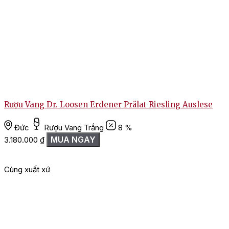
Rượu Vang Dr. Loosen Erdener Prälat Riesling Auslese
Đức
Rượu Vang Trắng
8 %
MUA NGAY
3.180.000
₫
2
Cùng xuất xứ