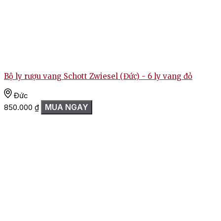
Bộ ly rượu vang Schott Zwiesel (Đức) - 6 ly vang đỏ
Đức
MUA NGAY
850.000
₫
R
3