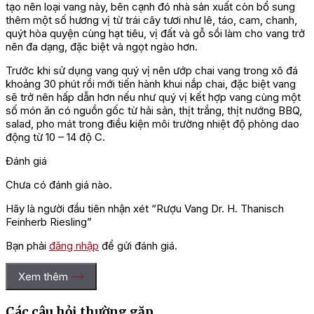
tạo nên loại vang này, bên cạnh đó nhà sản xuất còn bổ sung
thêm một số hương vị từ trái cây tươi như lê, táo, cam, chanh,
quýt hòa quyện cùng hạt tiêu, vị đất và gỗ sồi làm cho vang trở
nên đa dạng, đặc biệt và ngọt ngào hơn.
Trước khi sử dụng vang quý vị nên ướp chai vang trong xô đá
khoảng 30 phút rồi mới tiến hành khui nắp chai, đặc biệt vang
sẽ trở nên hấp dẫn hơn nếu như quý vị kết hợp vang cùng một
số món ăn có nguồn gốc từ hải sản, thịt trắng, thịt nướng BBQ,
salad, pho mát trong điều kiện môi trường nhiệt độ phòng dao
động từ 10 – 14 độ C.
Đánh giá
Chưa có đánh giá nào.
Hãy là người đầu tiên nhận xét “Rượu Vang Dr. H. Thanisch
Feinherb Riesling”
Bạn phải
đăng nhập
để gửi đánh giá.
Xem thêm
Các câu hỏi thường gặp