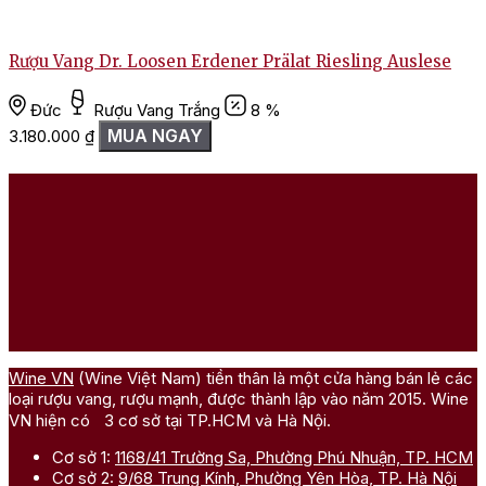
Rượu Vang Dr. Loosen Erdener Prälat Riesling Auslese
Đức
Rượu Vang Trắng
8 %
MUA NGAY
3.180.000
₫
2
Wine VN
(Wine Việt Nam) tiền thân là một cửa hàng bán lẻ các
loại rượu vang, rượu mạnh, được thành lập vào năm 2015. Wine
VN hiện có 3 cơ sở tại TP.HCM và Hà Nội.
Cơ sở 1:
1168/41 Trường Sa, Phường Phú Nhuận, TP. HCM
Cơ sở 2:
9/68 Trung Kính, Phường Yên Hòa, TP. Hà Nội