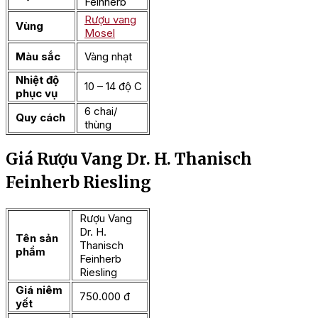
Feinherb
Rượu vang
Vùng
Mosel
Màu sắc
Vàng nhạt
Nhiệt độ
10 – 14 độ C
phục vụ
6 chai/
Quy cách
thùng
Giá Rượu Vang Dr. H. Thanisch
Feinherb Riesling
Rượu Vang
Dr. H.
Tên sản
Thanisch
phẩm
Feinherb
Riesling
Giá niêm
750.000 đ
yết