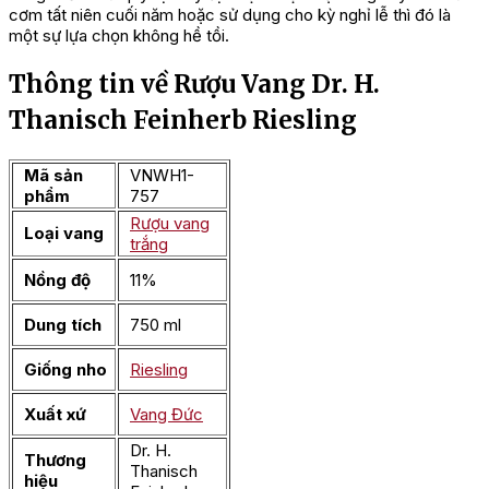
cơm tất niên cuối năm hoặc sử dụng cho kỳ nghỉ lễ thì đó là
một sự lựa chọn không hề tồi.
Thông tin về Rượu Vang Dr. H.
Thanisch Feinherb Riesling
Mã sản
VNWH1-
phẩm
757
Rượu vang
Loại vang
trắng
Nồng độ
11%
Dung tích
750 ml
Giống nho
Riesling
Xuất xứ
Vang Đức
Dr. H.
Thương
Thanisch
hiệu