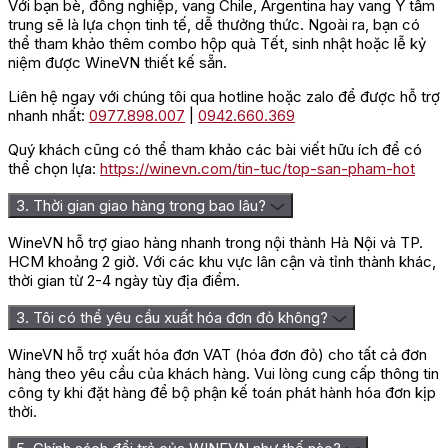
Với bạn bè, đồng nghiệp, vang Chile, Argentina hay vang Ý tầm
trung sẽ là lựa chọn tinh tế, dễ thưởng thức. Ngoài ra, bạn có
thể tham khảo thêm combo hộp quà Tết, sinh nhật hoặc lễ kỷ
niệm được WineVN thiết kế sẵn.
Liên hệ ngay với chúng tôi qua hotline hoặc zalo để được hỗ trợ
nhanh nhất:
0977.898.007
|
0942.660.369
Quý khách cũng có thể tham khảo các bài viết hữu ích để có
thể chọn lựa:
https://winevn.com/tin-tuc/top-san-pham-hot
3. Thời gian giao hàng trong bao lâu?
WineVN hỗ trợ giao hàng nhanh trong nội thành Hà Nội và TP.
HCM khoảng 2 giờ. Với các khu vực lân cận và tỉnh thành khác,
thời gian từ 2-4 ngày tùy địa điểm.
3. Tôi có thể yêu cầu xuất hóa đơn đỏ không?
WineVN hỗ trợ xuất hóa đơn VAT (hóa đơn đỏ) cho tất cả đơn
hàng theo yêu cầu của khách hàng. Vui lòng cung cấp thông tin
công ty khi đặt hàng để bộ phận kế toán phát hành hóa đơn kịp
thời.