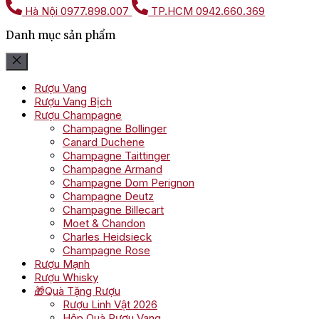
Hà Nội
0977.898.007
TP.HCM
0942.660.369
Danh mục sản phẩm
Rượu Vang
Rượu Vang Bịch
Rượu Champagne
Champagne Bollinger
Canard Duchene
Champagne Taittinger
Champagne Armand
Champagne Dom Perignon
Champagne Deutz
Champagne Billecart
Moet & Chandon
Charles Heidsieck
Champagne Rose
Rượu Mạnh
Rượu Whisky
🎁Quà Tặng Rượu
Rượu Linh Vật 2026
Hộp Quà Rượu Vang