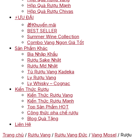
Hộp Quà Rượu Mạnh
Hộp Quà Rượu Chivas
⚡ƯU ĐÃI
🎁Khuyến mãi
BEST SELLER
Summer Wine Collection
Combo Vang Ngon Giá Tốt
Sản Phẩm Khác
Bia Nhập Khẩu
Rượu Sake Nhật
Rượu Mơ Nhật
Tủ Rượu Vang Kadeka
Ly Rượu Vang
Ly Whisky – Cognac
Kiến Thức Rượu
Kiến Thức Rượu Vang
Kiến Thức Rượu Mạnh
Top Sản Phẩm HOT
Công thức pha chế rượu
Blog Quà Tặng
Liên Hệ
Trang chủ
/
Rượu Vang
/
Rượu Vang Đức
/
Vang Mosel
/ Rượu