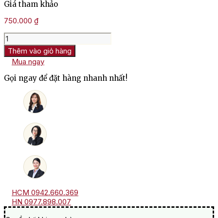
Giá tham khảo
750.000
₫
Rượu
Vang
Thêm vào giỏ hàng
Dr.
Mua ngay
H.
Thanisch
Gọi ngay để đặt hàng nhanh nhất!
Feinherb
Riesling
số
lượng
HCM 0942.660.369
HN 0977.898.007