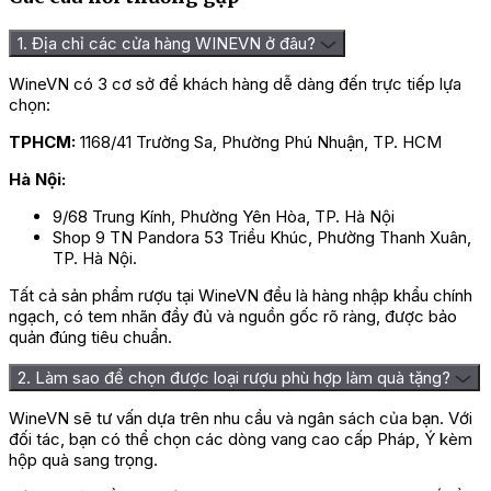
1. Địa chỉ các cửa hàng WINEVN ở đâu?
WineVN có 3 cơ sở để khách hàng dễ dàng đến trực tiếp lựa
chọn:
TPHCM:
1168/41 Trường Sa, Phường Phú Nhuận, TP. HCM
Hà Nội:
9/68 Trung Kính, Phường Yên Hòa, TP. Hà Nội
Shop 9 TN Pandora 53 Triều Khúc, Phường Thanh Xuân,
TP. Hà Nội.
Tất cả sản phẩm rượu tại WineVN đều là hàng nhập khẩu chính
ngạch, có tem nhãn đầy đủ và nguồn gốc rõ ràng, được bảo
quản đúng tiêu chuẩn.
2. Làm sao để chọn được loại rượu phù hợp làm quà tặng?
WineVN sẽ tư vấn dựa trên nhu cầu và ngân sách của bạn. Với
đối tác, bạn có thể chọn các dòng vang cao cấp Pháp, Ý kèm
hộp quà sang trọng.