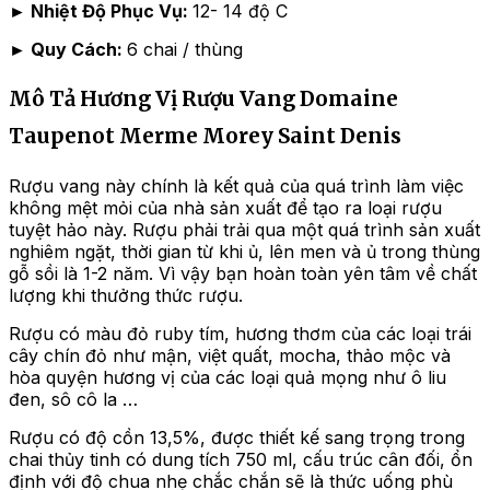
►
Nhiệt Độ Phục Vụ:
12- 14 độ C
►
Quy Cách:
6 chai / thùng
Mô Tả Hương Vị Rượu Vang Domaine
Taupenot Merme Morey Saint Denis
Rượu vang này chính là kết quả của quá trình làm việc
không mệt mỏi của nhà sản xuất để tạo ra loại rượu
tuyệt hảo này. Rượu phải trải qua một quá trình sản xuất
nghiêm ngặt, thời gian từ khi ủ, lên men và ủ trong thùng
gỗ sồi là 1-2 năm. Vì vậy bạn hoàn toàn yên tâm về chất
lượng khi thưởng thức rượu.
Rượu có màu đỏ ruby tím, hương thơm của các loại trái
cây chín đỏ như mận, việt quất, mocha, thảo mộc và
hòa quyện hương vị của các loại quả mọng như ô liu
đen, sô cô la …
Rượu có độ cồn 13,5%, được thiết kế sang trọng trong
chai thủy tinh có dung tích 750 ml, cấu trúc cân đối, ổn
định với độ chua nhẹ chắc chắn sẽ là thức uống phù