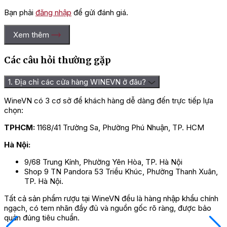
Bạn phải
đăng nhập
để gửi đánh giá.
Xem thêm
Các câu hỏi thường gặp
1. Địa chỉ các cửa hàng WINEVN ở đâu?
WineVN có 3 cơ sở để khách hàng dễ dàng đến trực tiếp lựa
chọn:
TPHCM:
1168/41 Trường Sa, Phường Phú Nhuận, TP. HCM
Hà Nội:
9/68 Trung Kính, Phường Yên Hòa, TP. Hà Nội
Shop 9 TN Pandora 53 Triều Khúc, Phường Thanh Xuân,
TP. Hà Nội.
Tất cả sản phẩm rượu tại WineVN đều là hàng nhập khẩu chính
ngạch, có tem nhãn đầy đủ và nguồn gốc rõ ràng, được bảo
quản đúng tiêu chuẩn.