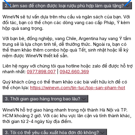
2. Làm sao để chọn được loại rượu phù hợp làm quà tặng?
WineVN sẽ tư vấn dựa trên nhu cầu và ngân sách của bạn. Với
đối tác, bạn có thể chọn các dòng vang cao cấp Pháp, Ý kèm
hộp quà sang trọng.
Với bạn bè, đồng nghiệp, vang Chile, Argentina hay vang Ý tầm
trung sẽ là lựa chọn tinh tế, dễ thưởng thức. Ngoài ra, bạn có
thể tham khảo thêm combo hộp quà Tết, sinh nhật hoặc lễ kỷ
niệm được WineVN thiết kế sẵn.
Liên hệ ngay với chúng tôi qua hotline hoặc zalo để được hỗ trợ
nhanh nhất:
0977.898.007
|
0942.660.369
Quý khách cũng có thể tham khảo các bài viết hữu ích để có
thể chọn lựa:
https://winevn.com/tin-tuc/top-san-pham-hot
3. Thời gian giao hàng trong bao lâu?
WineVN hỗ trợ giao hàng nhanh trong nội thành Hà Nội và TP.
HCM khoảng 2 giờ. Với các khu vực lân cận và tỉnh thành khác,
thời gian từ 2-4 ngày tùy địa điểm.
3. Tôi có thể yêu cầu xuất hóa đơn đỏ không?