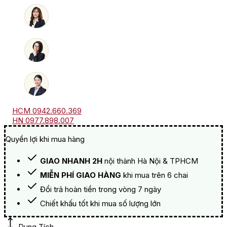
Morey
Saint
Denis
số
lượng
HCM 0942.660.369
HN 0977.898.007
Quyền lợi khi mua hàng
GIAO NHANH 2H
nội thành Hà Nội & TPHCM
MIỄN PHÍ GIAO HÀNG
khi mua trên 6 chai
Đổi trả hoàn tiền trong vòng 7 ngày
Chiết khấu tốt khi mua số lượng lớn
Dung Tích