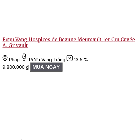
Rượu Vang Hospices de Beaune Meursault 1er Cru Cuvée
A. Grivault
Pháp
Rượu Vang Trắng
13.5 %
MUA NGAY
9.800.000
₫
1