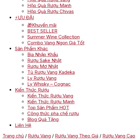
Hộp Quà Rượu Mạnh
Hộp Quà Rượu Chivas
⚡ƯU ĐÃI
🎁Khuyến mãi
BEST SELLER
Summer Wine Collection
Combo Vang Ngon Giá Tốt
Sản Phẩm Khác
Bia Nhập Khẩu
Rượu Sake Nhật
Rượu Mơ Nhật
Tủ Rượu Vang Kadeka
Ly Rượu Vang
Ly Whisky – Cognac
Kiến Thức Rượu
Kiến Thức Rượu Vang
Kiến Thức Rượu Mạnh
Top Sản Phẩm HOT
Công thức pha chế rượu
Blog Quà Tặng
Liên Hệ
Trang chủ
/
Rượu Vang
/
Rượu Vang Theo Giá
/
Rượu Vang Cao