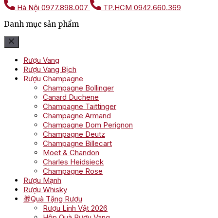
Hà Nội
0977.898.007
TP.HCM
0942.660.369
Danh mục sản phẩm
Rượu Vang
Rượu Vang Bịch
Rượu Champagne
Champagne Bollinger
Canard Duchene
Champagne Taittinger
Champagne Armand
Champagne Dom Perignon
Champagne Deutz
Champagne Billecart
Moet & Chandon
Charles Heidsieck
Champagne Rose
Rượu Mạnh
Rượu Whisky
🎁Quà Tặng Rượu
Rượu Linh Vật 2026
Hộp Quà Rượu Vang