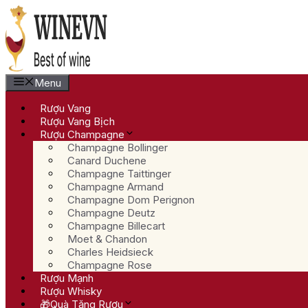
Chuyển
đến
nội
dung
Menu
Rượu Vang
Rượu Vang Bịch
Rượu Champagne
Champagne Bollinger
Canard Duchene
Champagne Taittinger
Champagne Armand
Champagne Dom Perignon
Champagne Deutz
Champagne Billecart
Moet & Chandon
Charles Heidsieck
Champagne Rose
Rượu Mạnh
Rượu Whisky
🎁Quà Tặng Rượu