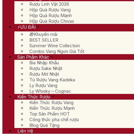
Rượu Linh Vật 2026
Hộp Quà Rượu Vang
Hộp Quà Rượu Mạnh
Hộp Quà Rượu Chivas
⚡ƯU ĐÃI
🎁Khuyến mãi
BEST SELLER
Summer Wine Collection
Combo Vang Ngon Giá Tốt
Sản Phẩm Khác
Bia Nhập Khẩu
Rượu Sake Nhật
Rượu Mơ Nhật
Tủ Rượu Vang Kadeka
Ly Rượu Vang
Ly Whisky – Cognac
Kiến Thức Rượu
Kiến Thức Rượu Vang
Kiến Thức Rượu Mạnh
Top Sản Phẩm HOT
Công thức pha chế rượu
Blog Quà Tặng
Liên Hệ