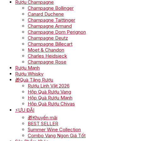
Rượu Champagne
Champagne Bollinger
Canard Duchene
Champagne Taittinger
Champagne Armand
Champagne Dom Perignon
Champagne Deutz
Champagne Billecart
Moet & Chandon
Charles Heidsieck
Champagne Rose
Rượu Mạnh
Rượu Whisky
🎁Quà Tặng Rượu
Rượu Linh Vật 2026
Hộp Quà Rượu Vang
Hộp Quà Rượu Mạnh
Hộp Quà Rượu Chivas
⚡ƯU ĐÃI
🎁Khuyến mãi
BEST SELLER
Summer Wine Collection
Combo Vang Ngon Giá Tốt