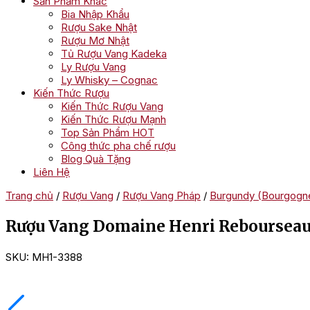
Sản Phẩm Khác
Bia Nhập Khẩu
Rượu Sake Nhật
Rượu Mơ Nhật
Tủ Rượu Vang Kadeka
Ly Rượu Vang
Ly Whisky – Cognac
Kiến Thức Rượu
Kiến Thức Rượu Vang
Kiến Thức Rượu Mạnh
Top Sản Phẩm HOT
Công thức pha chế rượu
Blog Quà Tặng
Liên Hệ
Trang chủ
/
Rượu Vang
/
Rượu Vang Pháp
/
Burgundy (Bourgogn
Rượu Vang Domaine Henri Rebourseau,
SKU:
MH1-3388