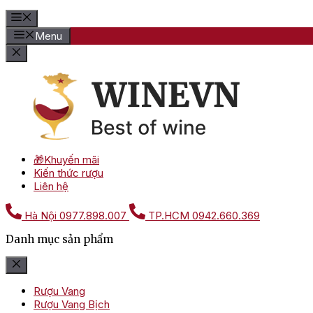
Menu
🎁Khuyến mãi
Kiến thức rượu
Liên hệ
Hà Nội
0977.898.007
TP.HCM
0942.660.369
Danh mục sản phẩm
Rượu Vang
Rượu Vang Bịch