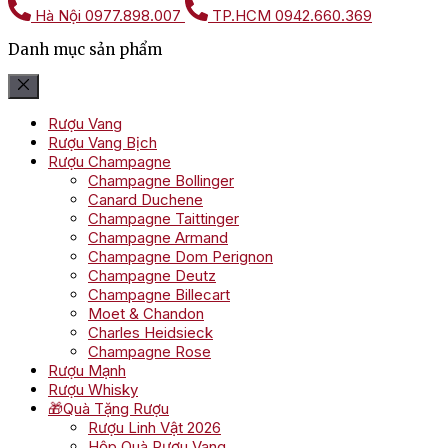
Hà Nội
0977.898.007
TP.HCM
0942.660.369
Danh mục sản phẩm
Rượu Vang
Rượu Vang Bịch
Rượu Champagne
Champagne Bollinger
Canard Duchene
Champagne Taittinger
Champagne Armand
Champagne Dom Perignon
Champagne Deutz
Champagne Billecart
Moet & Chandon
Charles Heidsieck
Champagne Rose
Rượu Mạnh
Rượu Whisky
🎁Quà Tặng Rượu
Rượu Linh Vật 2026
Hộp Quà Rượu Vang