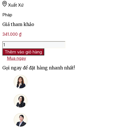
Xuất Xứ
Pháp
Giá tham khảo
341.000
₫
Rượu
Vang
Thêm vào giỏ hàng
Domaine
Mua ngay
Astruc
DA
Gọi ngay để đặt hàng nhanh nhất!
Sauvignon
Blanc
số
lượng