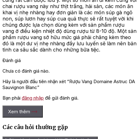
cũng rất cần được lưu ý. Một số món ăn đi kèm cùng với
chai rượu vang này như thịt trắng, hải sản, các món ăn
khai vị nhẹ nhàng hay đơn giản là các món súp gà ngô
non, súp lươn hay súp cua quả thực sẽ rất tuyệt vời khi
chúng được lựa chọn dùng kèm với sản phẩm rượu
vang ở điều kiện nhiệt độ dùng rượu từ 8-10 độ. Một sản
phẩm rượu vang sở hữu mức giá phải chăng kèm theo
đó là một dư vị nhẹ nhàng đầy lưu luyến sẽ làm nên bản
tình ca sâu sắc dành cho những bữa tiệc.
Đánh giá
Chưa có đánh giá nào.
Hãy là người đầu tiên nhận xét “Rượu Vang Domaine Astruc DA
Sauvignon Blanc”
Bạn phải
đăng nhập
để gửi đánh giá.
Xem thêm
Các câu hỏi thường gặp