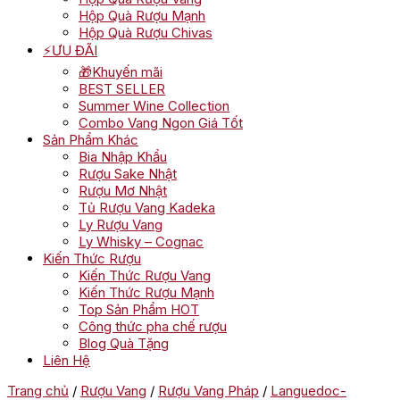
Hộp Quà Rượu Mạnh
Hộp Quà Rượu Chivas
⚡ƯU ĐÃI
🎁Khuyến mãi
BEST SELLER
Summer Wine Collection
Combo Vang Ngon Giá Tốt
Sản Phẩm Khác
Bia Nhập Khẩu
Rượu Sake Nhật
Rượu Mơ Nhật
Tủ Rượu Vang Kadeka
Ly Rượu Vang
Ly Whisky – Cognac
Kiến Thức Rượu
Kiến Thức Rượu Vang
Kiến Thức Rượu Mạnh
Top Sản Phẩm HOT
Công thức pha chế rượu
Blog Quà Tặng
Liên Hệ
Trang chủ
/
Rượu Vang
/
Rượu Vang Pháp
/
Languedoc-