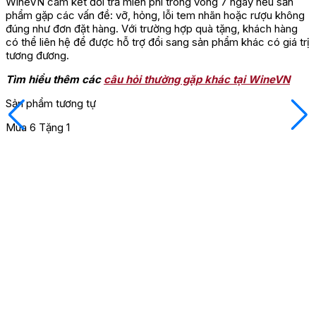
WineVN cam kết đổi trả miễn phí trong vòng 7 ngày nếu sản
phẩm gặp các vấn đề: vỡ, hỏng, lỗi tem nhãn hoặc rượu không
đúng như đơn đặt hàng. Với trường hợp quà tặng, khách hàng
có thể liên hệ để được hỗ trợ đổi sang sản phẩm khác có giá trị
tương đương.
Tìm hiểu thêm các
câu hỏi thường gặp khác tại WineVN
Sản phẩm tương tự
Mua 6 Tặng 1
M