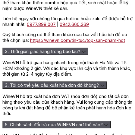
thể tham khảo thêm combo hộp quà Tết, sinh nhật hoặc lễ kỷ
niệm được WineVN thiết kế sẵn.
Liên hệ ngay với chúng tôi qua hotline hoặc zalo để được hỗ trợ
nhanh nhất:
0977.898.007
|
0942.660.369
Quý khách cũng có thể tham khảo các bài viết hữu ích để có
thể chọn lựa:
https://winevn.com/tin-tuc/top-san-pham-hot
3. Thời gian giao hàng trong bao lâu?
WineVN hỗ trợ giao hàng nhanh trong nội thành Hà Nội và TP.
HCM khoảng 2 giờ. Với các khu vực lân cận và tỉnh thành khác,
thời gian từ 2-4 ngày tùy địa điểm.
3. Tôi có thể yêu cầu xuất hóa đơn đỏ không?
WineVN hỗ trợ xuất hóa đơn VAT (hóa đơn đỏ) cho tất cả đơn
hàng theo yêu cầu của khách hàng. Vui lòng cung cấp thông tin
công ty khi đặt hàng để bộ phận kế toán phát hành hóa đơn kịp
thời.
5. Chính sách đổi trả của WINEVN như thế nào?