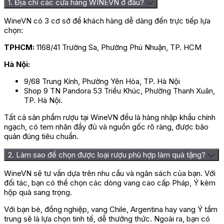
1. Địa chỉ các cửa hàng WINEVN ở đâu?
WineVN có 3 cơ sở để khách hàng dễ dàng đến trực tiếp lựa
chọn:
TPHCM:
1168/41 Trường Sa, Phường Phú Nhuận, TP. HCM
Hà Nội:
9/68 Trung Kính, Phường Yên Hòa, TP. Hà Nội
Shop 9 TN Pandora 53 Triều Khúc, Phường Thanh Xuân,
TP. Hà Nội.
Tất cả sản phẩm rượu tại WineVN đều là hàng nhập khẩu chính
ngạch, có tem nhãn đầy đủ và nguồn gốc rõ ràng, được bảo
quản đúng tiêu chuẩn.
2. Làm sao để chọn được loại rượu phù hợp làm quà tặng?
WineVN sẽ tư vấn dựa trên nhu cầu và ngân sách của bạn. Với
đối tác, bạn có thể chọn các dòng vang cao cấp Pháp, Ý kèm
hộp quà sang trọng.
Với bạn bè, đồng nghiệp, vang Chile, Argentina hay vang Ý tầm
trung sẽ là lựa chọn tinh tế, dễ thưởng thức. Ngoài ra, bạn có