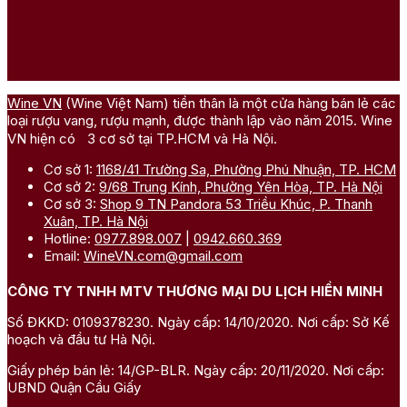
Wine VN
(Wine Việt Nam) tiền thân là một cửa hàng bán lẻ các
loại rượu vang, rượu mạnh, được thành lập vào năm 2015. Wine
VN hiện có 3 cơ sở tại TP.HCM và Hà Nội.
Cơ sở 1:
1168/41 Trường Sa, Phường Phú Nhuận, TP. HCM
Cơ sở 2:
9/68 Trung Kính, Phường Yên Hòa, TP. Hà Nội
Cơ sở 3:
Shop 9 TN Pandora 53 Triều Khúc, P. Thanh
Xuân, TP. Hà Nội
Hotline:
0977.898.007
|
0942.660.369
Email:
WineVN.com@gmail.com
CÔNG TY TNHH MTV THƯƠNG MẠI DU LỊCH HIỀN MINH
Số ĐKKD: 0109378230. Ngày cấp: 14/10/2020. Nơi cấp: Sở Kế
hoạch và đầu tư Hà Nội.
Giấy phép bán lẻ: 14/GP-BLR. Ngày cấp: 20/11/2020. Nơi cấp:
UBND Quận Cầu Giấy