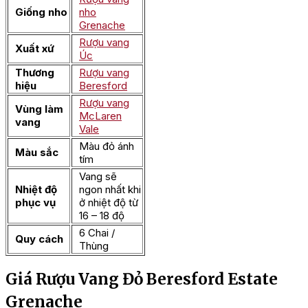
Giống nho
nho
Grenache
Rượu vang
Xuất xứ
Úc
Thương
Rượu vang
hiệu
Beresford
Rượu vang
Vùng làm
McLaren
vang
Vale
Màu đỏ ánh
Màu sắc
tím
Vang sẽ
Nhiệt độ
ngon nhất khi
phục vụ
ở nhiệt độ từ
16 – 18 độ
6 Chai /
Quy cách
Thùng
Giá Rượu Vang Đỏ Beresford Estate
Grenache