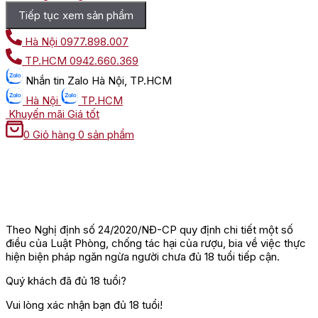
Tiếp tục xem sản phẩm
Hà Nội
0977.898.007
TP.HCM
0942.660.369
Nhắn tin
Zalo Hà Nội, TP.HCM
Hà Nội
TP.HCM
Khuyến mãi
Giá tốt
0
Giỏ hàng
0 sản phẩm
Theo Nghị định số 24/2020/NĐ-CP quy định chi tiết một số
điều của Luật Phòng, chống tác hại của rượu, bia về việc thực
hiện biện pháp ngăn ngừa người chưa đủ 18 tuổi tiếp cận.
Quý khách đã đủ 18 tuổi?
Vui lòng xác nhận bạn đủ 18 tuổi!