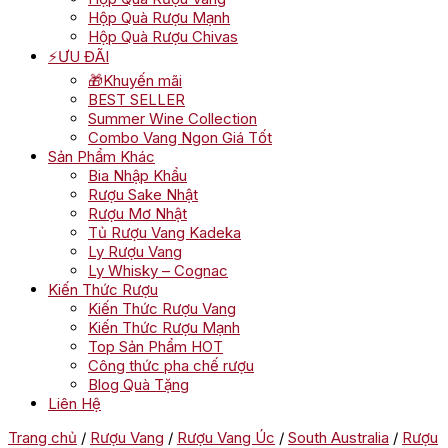
Hộp Quà Rượu Mạnh
Hộp Quà Rượu Chivas
⚡ƯU ĐÃI
🎁Khuyến mãi
BEST SELLER
Summer Wine Collection
Combo Vang Ngon Giá Tốt
Sản Phẩm Khác
Bia Nhập Khẩu
Rượu Sake Nhật
Rượu Mơ Nhật
Tủ Rượu Vang Kadeka
Ly Rượu Vang
Ly Whisky – Cognac
Kiến Thức Rượu
Kiến Thức Rượu Vang
Kiến Thức Rượu Mạnh
Top Sản Phẩm HOT
Công thức pha chế rượu
Blog Quà Tặng
Liên Hệ
Trang chủ
/
Rượu Vang
/
Rượu Vang Úc
/
South Australia
/
Rượu