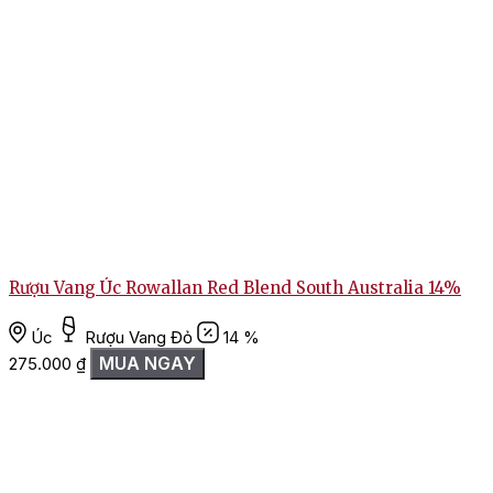
Rượu Vang Úc Rowallan Red Blend South Australia 14%
Úc
Rượu Vang Đỏ
14 %
MUA NGAY
275.000
₫