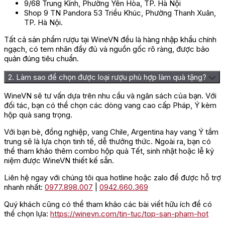
9/68 Trung Kính, Phường Yên Hòa, TP. Hà Nội
Shop 9 TN Pandora 53 Triều Khúc, Phường Thanh Xuân,
TP. Hà Nội.
Tất cả sản phẩm rượu tại WineVN đều là hàng nhập khẩu chính
ngạch, có tem nhãn đầy đủ và nguồn gốc rõ ràng, được bảo
quản đúng tiêu chuẩn.
2. Làm sao để chọn được loại rượu phù hợp làm quà tặng?
WineVN sẽ tư vấn dựa trên nhu cầu và ngân sách của bạn. Với
đối tác, bạn có thể chọn các dòng vang cao cấp Pháp, Ý kèm
hộp quà sang trọng.
Với bạn bè, đồng nghiệp, vang Chile, Argentina hay vang Ý tầm
trung sẽ là lựa chọn tinh tế, dễ thưởng thức. Ngoài ra, bạn có
thể tham khảo thêm combo hộp quà Tết, sinh nhật hoặc lễ kỷ
niệm được WineVN thiết kế sẵn.
Liên hệ ngay với chúng tôi qua hotline hoặc zalo để được hỗ trợ
nhanh nhất:
0977.898.007
|
0942.660.369
Quý khách cũng có thể tham khảo các bài viết hữu ích để có
thể chọn lựa:
https://winevn.com/tin-tuc/top-san-pham-hot