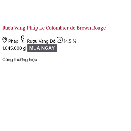
Rượu Vang Pháp Le Colombier de Brown Rouge
Pháp
Rượu Vang Đỏ
14.5 %
MUA NGAY
1
1.045.000
₫
Cùng thương hiệu