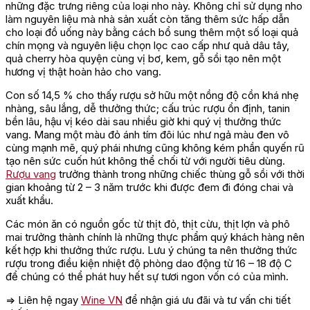
những đặc trưng riêng của loại nho này. Không chỉ sử dụng nho
làm nguyên liệu mà nhà sản xuất còn tăng thêm sức hấp dẫn
cho loại đồ uống này bằng cách bổ sung thêm một số loại quả
chín mọng và nguyên liệu chọn lọc cao cấp như quả dâu tây,
quả cherry hòa quyện cùng vị bơ, kem, gỗ sồi tạo nên một
hương vị thật hoàn hảo cho vang.
Con số 14,5 % cho thấy rượu sở hữu một nồng độ cồn khá nhẹ
nhàng, sâu lắng, dễ thưởng thức; cấu trúc rượu ổn định, tanin
bền lâu, hậu vị kéo dài sau nhiều giờ khi quý vị thưởng thức
vang. Mang một màu đỏ ánh tím đôi lúc như ngả màu đen vô
cùng mạnh mẽ, quý phái nhưng cũng không kém phần quyến rũ
tạo nên sức cuốn hút không thể chối từ với người tiêu dùng.
Rượu vang
trưởng thành trong những chiếc thùng gỗ sồi với thời
gian khoảng từ 2 – 3 năm trước khi được đem đi đóng chai và
xuất khẩu.
Các món ăn có nguồn gốc từ thịt đỏ, thịt cừu, thịt lợn và phô
mai trưởng thành chính là những thực phẩm quý khách hàng nên
kết hợp khi thưởng thức rượu. Lưu ý chúng ta nên thưởng thức
rượu trong điều kiện nhiệt độ phòng dao động từ 16 – 18 độ C
để chúng có thể phát huy hết sự tươi ngon vốn có của mình.
=> Liên hệ ngay
Wine VN
để nhận giá ưu đãi và tư vấn chi tiết