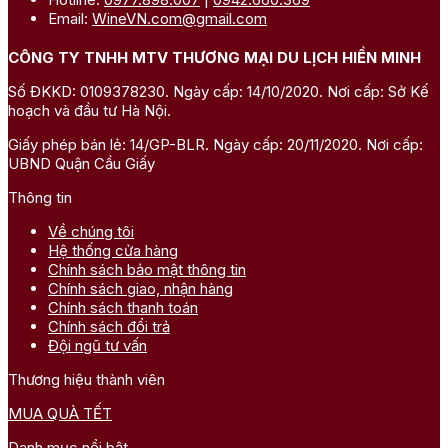
Email:
WineVN.com@gmail.com
CÔNG TY TNHH MTV THƯƠNG MẠI DU LỊCH HIỀN MINH
Số ĐKKD: 0109378230. Ngày cấp: 14/10/2020. Nơi cấp: Sở Kế
hoạch và đầu tư Hà Nội.
Giấy phép bán lẻ: 14/GP-BLR. Ngày cấp: 20/11/2020. Nơi cấp:
UBND Quận Cầu Giấy
Thông tin
Về chúng tôi
Hệ thống cửa hàng
Chính sách bảo mật thông tin
Chính sách giao, nhận hàng
Chính sách thanh toán
Chính sách đổi trả
Đội ngũ tư vấn
Thương hiệu thành viên
MUA QUÀ TẾT
Danh mục nổi bật