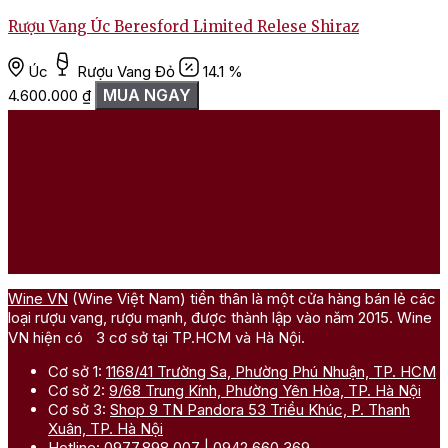
Rượu Vang Úc Beresford Limited Relese Shiraz
R
Úc
Rượu Vang Đỏ
14.1 %
MUA NGAY
4.600.000
₫
1
Wine VN
(Wine Việt Nam) tiền thân là một cửa hàng bán lẻ các
loại rượu vang, rượu mạnh, được thành lập vào năm 2015. Wine
VN hiện có 3 cơ sở tại TP.HCM và Hà Nội.
Cơ sở 1:
1168/41 Trường Sa, Phường Phú Nhuận, TP. HCM
Cơ sở 2:
9/68 Trung Kính, Phường Yên Hòa, TP. Hà Nội
Cơ sở 3:
Shop 9 TN Pandora 53 Triều Khúc, P. Thanh
Xuân, TP. Hà Nội
Hotline:
0977.898.007
|
0942.660.369