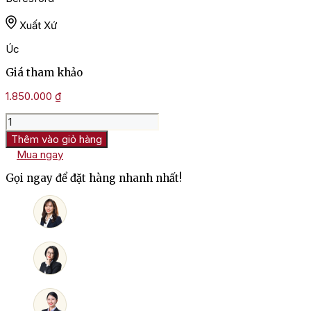
Xuất Xứ
Úc
Giá tham khảo
1.850.000
₫
Rượu
Vang
Thêm vào giỏ hàng
Đỏ
Mua ngay
Beresford
Estate
Gọi ngay để đặt hàng nhanh nhất!
Grenache
số
lượng