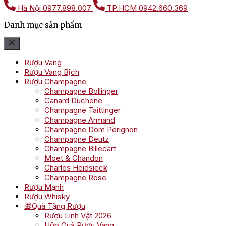
Hà Nội
0977.898.007
TP.HCM
0942.660.369
Danh mục sản phẩm
Rượu Vang
Rượu Vang Bịch
Rượu Champagne
Champagne Bollinger
Canard Duchene
Champagne Taittinger
Champagne Armand
Champagne Dom Perignon
Champagne Deutz
Champagne Billecart
Moet & Chandon
Charles Heidsieck
Champagne Rose
Rượu Mạnh
Rượu Whisky
🎁Quà Tặng Rượu
Rượu Linh Vật 2026
Hộp Quà Rượu Vang