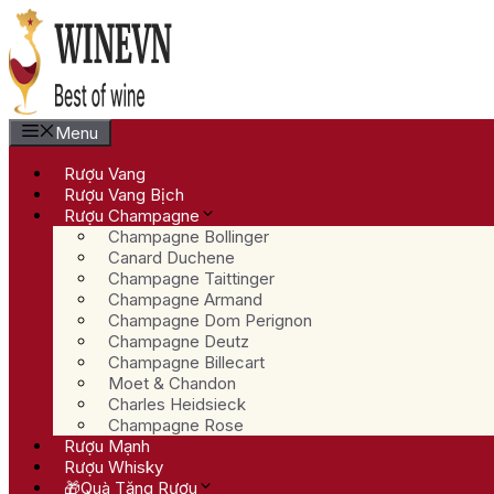
Chuyển
đến
nội
dung
Menu
Rượu Vang
Rượu Vang Bịch
Rượu Champagne
Champagne Bollinger
Canard Duchene
Champagne Taittinger
Champagne Armand
Champagne Dom Perignon
Champagne Deutz
Champagne Billecart
Moet & Chandon
Charles Heidsieck
Champagne Rose
Rượu Mạnh
Rượu Whisky
🎁Quà Tặng Rượu