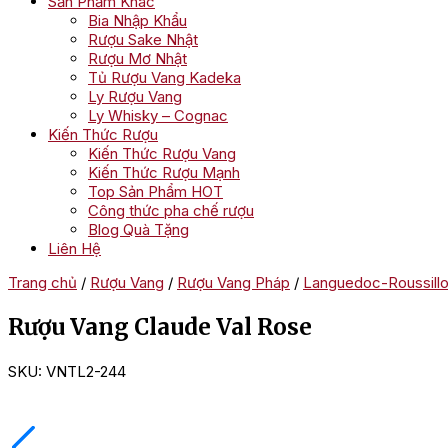
Sản Phẩm Khác
Bia Nhập Khẩu
Rượu Sake Nhật
Rượu Mơ Nhật
Tủ Rượu Vang Kadeka
Ly Rượu Vang
Ly Whisky – Cognac
Kiến Thức Rượu
Kiến Thức Rượu Vang
Kiến Thức Rượu Mạnh
Top Sản Phẩm HOT
Công thức pha chế rượu
Blog Quà Tặng
Liên Hệ
Trang chủ
/
Rượu Vang
/
Rượu Vang Pháp
/
Languedoc-Roussill
Rượu Vang Claude Val Rose
SKU:
VNTL2-244