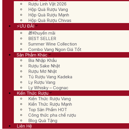
Rượu Linh Vật 2026
Hộp Quà Rượu Vang
Hộp Quà Rượu Mạnh
Hộp Quà Rượu Chivas
⚡ƯU ĐÃI
🎁Khuyến mãi
BEST SELLER
Summer Wine Collection
Combo Vang Ngon Giá Tốt
Sản Phẩm Khác
Bia Nhập Khẩu
Rượu Sake Nhật
Rượu Mơ Nhật
Tủ Rượu Vang Kadeka
Ly Rượu Vang
Ly Whisky – Cognac
Kiến Thức Rượu
Kiến Thức Rượu Vang
Kiến Thức Rượu Mạnh
Top Sản Phẩm HOT
Công thức pha chế rượu
Blog Quà Tặng
Liên Hệ