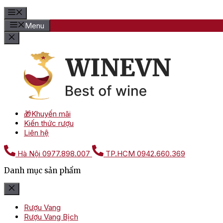
Menu
🎁Khuyến mãi
Kiến thức rượu
Liên hệ
Hà Nội
0977.898.007
TP.HCM
0942.660.369
Danh mục sản phẩm
Rượu Vang
Rượu Vang Bịch