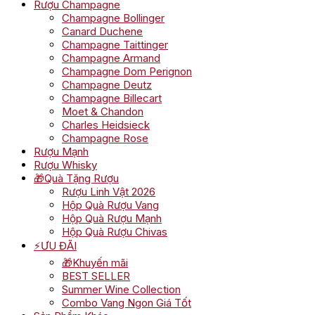
Rượu Champagne
Champagne Bollinger
Canard Duchene
Champagne Taittinger
Champagne Armand
Champagne Dom Perignon
Champagne Deutz
Champagne Billecart
Moet & Chandon
Charles Heidsieck
Champagne Rose
Rượu Mạnh
Rượu Whisky
🎁Quà Tặng Rượu
Rượu Linh Vật 2026
Hộp Quà Rượu Vang
Hộp Quà Rượu Mạnh
Hộp Quà Rượu Chivas
⚡ƯU ĐÃI
🎁Khuyến mãi
BEST SELLER
Summer Wine Collection
Combo Vang Ngon Giá Tốt