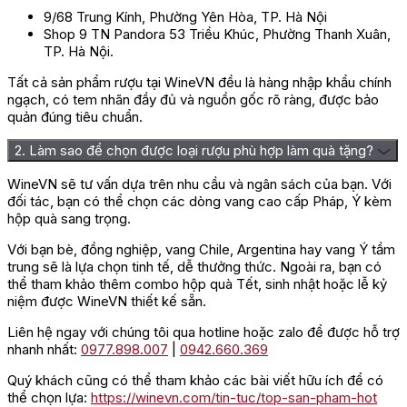
9/68 Trung Kính, Phường Yên Hòa, TP. Hà Nội
Shop 9 TN Pandora 53 Triều Khúc, Phường Thanh Xuân,
TP. Hà Nội.
Tất cả sản phẩm rượu tại WineVN đều là hàng nhập khẩu chính
ngạch, có tem nhãn đầy đủ và nguồn gốc rõ ràng, được bảo
quản đúng tiêu chuẩn.
2. Làm sao để chọn được loại rượu phù hợp làm quà tặng?
WineVN sẽ tư vấn dựa trên nhu cầu và ngân sách của bạn. Với
đối tác, bạn có thể chọn các dòng vang cao cấp Pháp, Ý kèm
hộp quà sang trọng.
Với bạn bè, đồng nghiệp, vang Chile, Argentina hay vang Ý tầm
trung sẽ là lựa chọn tinh tế, dễ thưởng thức. Ngoài ra, bạn có
thể tham khảo thêm combo hộp quà Tết, sinh nhật hoặc lễ kỷ
niệm được WineVN thiết kế sẵn.
Liên hệ ngay với chúng tôi qua hotline hoặc zalo để được hỗ trợ
nhanh nhất:
0977.898.007
|
0942.660.369
Quý khách cũng có thể tham khảo các bài viết hữu ích để có
thể chọn lựa:
https://winevn.com/tin-tuc/top-san-pham-hot