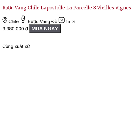
Rượu Vang Chile Lapostolle La Parcelle 8 Vieilles Vignes
Chile
Rượu Vang Đỏ
15 %
MUA NGAY
3.380.000
₫
1
Cùng xuất xứ
G