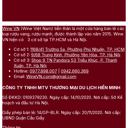
Wine VN
(Wine Việt Nam) tiền thân là một cửa hàng bán lẻ các
loại rượu vang, rượu mạnh, được thành lập vào năm 2015. Wine
VN hiện có 3 cơ sở tại TP.HCM và Hà Nội.
Cơ sở 1:
1168/41 Trường Sa, Phường Phú Nhuận, TP. HCM
Cơ sở 2:
9/68 Trung Kính, Phường Yên Hòa, TP. Hà Nội
Cơ sở 3:
Shop 9 TN Pandora 53 Triều Khúc, P. Thanh
Xuân, TP. Hà Nội
Hotline:
0977.898.007
|
0942.660.369
Email:
WineVN.com@gmail.com
CÔNG TY TNHH MTV THƯƠNG MẠI DU LỊCH HIỀN MINH
Số ĐKKD: 0109378230. Ngày cấp: 14/10/2020. Nơi cấp: Sở Kế
hoạch và đầu tư Hà Nội.
Giấy phép bán lẻ: 14/GP-BLR. Ngày cấp: 20/11/2020. Nơi cấp:
UBND Quận Cầu Giấy
Thông tin