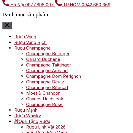
Hà Nội
0977.898.007
TP.HCM
0942.660.369
Danh mục sản phẩm
Rượu Vang
Rượu Vang Bịch
Rượu Champagne
Champagne Bollinger
Canard Duchene
Champagne Taittinger
Champagne Armand
Champagne Dom Perignon
Champagne Deutz
Champagne Billecart
Moet & Chandon
Charles Heidsieck
Champagne Rose
Rượu Mạnh
Rượu Whisky
🎁Quà Tặng Rượu
Rượu Linh Vật 2026
Hộp Quà Rượu Vang