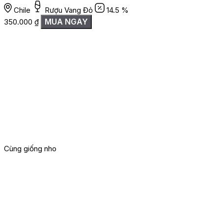
Chile
Rượu Vang Đỏ
14.5 %
MUA NGAY
350.000
₫
Cùng giống nho
G