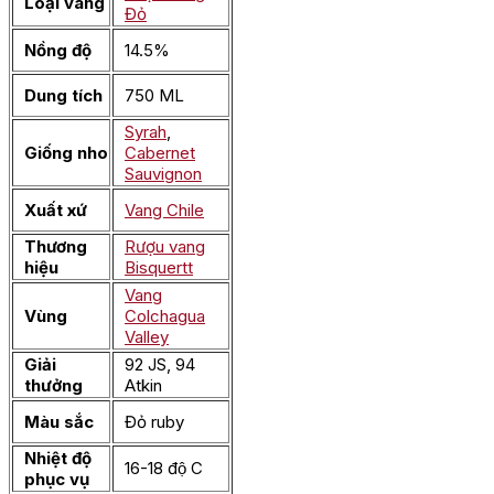
Loại vang
Đỏ
Nồng độ
14.5%
Dung tích
750 ML
Syrah
,
Giống nho
Cabernet
Sauvignon
Xuất xứ
Vang Chile
Thương
Rượu vang
hiệu
Bisquertt
Vang
Vùng
Colchagua
Valley
Giải
92 JS, 94
thưởng
Atkin
Màu sắc
Đỏ ruby
Nhiệt độ
16-18 độ C
phục vụ