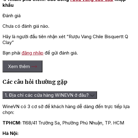
khẩu
Đánh giá
Chưa có đánh giá nào.
Hãy là người đầu tiên nhận xét “Rượu Vang Chile Bisquertt Q
Clay”
Bạn phải
đăng nhập
để gửi đánh giá.
Xem thêm
Các câu hỏi thường gặp
1. Địa chỉ các cửa hàng WINEVN ở đâu?
WineVN có 3 cơ sở để khách hàng dễ dàng đến trực tiếp lựa
chọn:
TPHCM:
1168/41 Trường Sa, Phường Phú Nhuận, TP. HCM
Hà Nội: