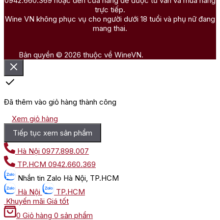
0942.660.369 hoặc đến cửa hàng để được tư vấn và mua hàng
trực tiếp.
Wine VN không phục vụ cho người dưới 18 tuổi và phụ nữ đang
mang thai.
Bản quyền © 2026 thuộc về WineVN.
Đã thêm vào giỏ hàng thành công
Xem giỏ hàng
Tiếp tục xem sản phẩm
Hà Nội
0977.898.007
TP.HCM
0942.660.369
Nhắn tin
Zalo Hà Nội, TP.HCM
Hà Nội
TP.HCM
Khuyến mãi
Giá tốt
0
Giỏ hàng
0 sản phẩm