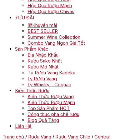
Hộp Quà Rượu Mạnh
Hộp Quà Rượu Chivas
⚡ƯU ĐÃI
🎁Khuyến mãi
BEST SELLER
Summer Wine Collection
Combo Vang Ngon Giá Tốt
Sản Phẩm Khác
Bia Nhập Khẩu
Rượu Sake Nhật
Rượu Mơ Nhật
Tủ Rượu Vang Kadeka
Ly Rượu Vang
Ly Whisky – Cognac
Kiến Thức Rượu
Kiến Thức Rượu Vang
Kiến Thức Rượu Mạnh
Top Sản Phẩm HOT
Công thức pha chế rượu
Blog Quà Tặng
Liên Hệ
Trang chủ
/
Rượu Vang
/
Rượu Vang Chile
/
Central