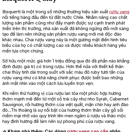
Bisquertt là một trong số những thương hiệu sản xuất
rượu vang
nổi tiếng hàng đầu đến từ đất nước Chile. Nhằm nâng cao chất
lượng sản phẩm cũng như đẩy mạnh được sự cạnh tranh phát
triển trên thị trường, nhà sản xuất đã không ngừng đổi mới sáng
tạo để làm nên những sản phẩm rượu vang mới mẻ độc đáo
khác nhau. Chai rượu vang này là một gương mặt điển hình tiêu
biểu của họ có chất lượng cao và được nhiều khách hàng yêu
mến lựa chọn chúng.
Sở hữu một mức giá hơn 1 triệu đồng qua đó đã phần nào khẳng
định được giá trị có trong rượu. Hơn thế nữa với thiết kế thân
chai thủy tinh dài trong suốt với sắc màu đỏ ruby tươi tắn của
rượu vang như có khả năng chinh phục được biết bao những
ánh mắt nhìn vào một cách lưu luyến trọn vẹn.
Khi nếm thử hương vị của rượu lan tỏa một phức hợp hương
thơm mạnh mẽ đến từ một số trái cây như nho Syrah, Cabernet
Sauvignon, rồi hương thơm của việt quất, mận chín hay anh đào
đỏ…Thi thoảng là sự nổi bật của hương thơm thân cây gỗ sồi
mềm mại nhờ vào quy trình lên men ngâm ủ rượu và thảo mộc
hay đinh hương để làm nên sự phong phú của rượu vang.
=> Khám phá thêm: Các dòng
rượu vang cao cấp
nhập