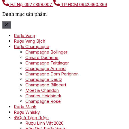
Hà Nội
0977.898.007
TP.HCM
0942.660.369
Danh mục sản phẩm
Rượu Vang
Rượu Vang Bịch
Rượu Champagne
Champagne Bollinger
Canard Duchene
Champagne Taittinger
Champagne Armand
Champagne Dom Perignon
Champagne Deutz
Champagne Billecart
Moet & Chandon
Charles Heidsieck
Champagne Rose
Rượu Mạnh
Rượu Whisky
🎁Quà Tặng Rượu
Rượu Linh Vật 2026
Hộp Quà Rượu Vang