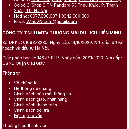
Cơ sở 3:
Shop 9 TN Pandora 53 Triều Khúc, P. Thanh
Xuân, TP. Hà Nội
Hotline:
0977.898.007
|
0942.660.369
Email:
WineVN.com@gmail.com
CÔNG TY TNHH MTV THƯƠNG MẠI DU LỊCH HIỀN MINH
Số ĐKKD: 0109378230. Ngày cấp: 14/10/2020. Nơi cấp: Sở Kế
hoạch và đầu tư Hà Nội.
Giấy phép bán lẻ: 14/GP-BLR. Ngày cấp: 20/11/2020. Nơi cấp:
UBND Quận Cầu Giấy
Thông tin
Về chúng tôi
Hệ thống cửa hàng
Chính sách bảo mật thông tin
Chính sách giao, nhận hàng
Chính sách thanh toán
Chính sách đổi trả
Đội ngũ tư vấn
Thương hiệu thành viên