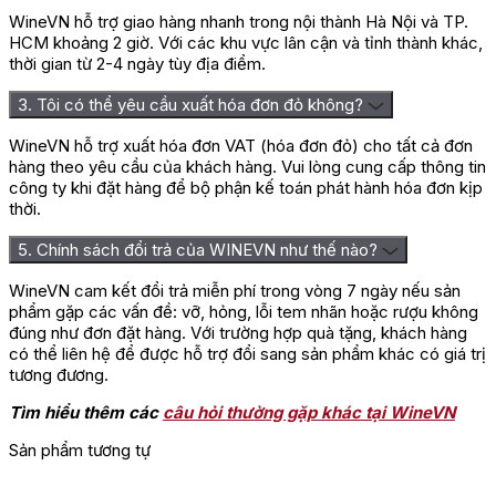
cassis, mận, anh đào đen, hòa quyện cùng các nốt thuốc lá, gỗ
WineVN hỗ trợ giao hàng nhanh trong nội thành Hà Nội và TP.
tuyết tùng, cam thảo và espresso. Thoảng trong tầng hương
HCM khoảng 2 giờ. Với các khu vực lân cận và tỉnh thành khác,
còn có dấu ấn của bạc hà tươi và khói nhẹ, tạo cảm giác sang
thời gian từ 2-4 ngày tùy địa điểm.
trọng, cổ điển và đầy cuốn hút.
3. Tôi có thể yêu cầu xuất hóa đơn đỏ không?
Khi thưởng thức, rượu có cấu trúc medium to full body, tannin
chín mịn, độ acid cân bằng tốt, vị vang đậm đà nhưng không
WineVN hỗ trợ xuất hóa đơn VAT (hóa đơn đỏ) cho tất cả đơn
nặng nề. Hậu vị kéo dài với cảm giác trái cây chín hòa quyện
hàng theo yêu cầu của khách hàng. Vui lòng cung cấp thông tin
cùng gỗ sồi và khoáng chất nhẹ, để lại dư vị thanh lịch, mạnh
công ty khi đặt hàng để bộ phận kế toán phát hành hóa đơn kịp
mẽ và sâu lắng. Đây là một chai vang thể hiện rõ bản sắc
thời.
Pauillac và có thể phát triển tốt trong vòng 10–15 năm tới.
5. Chính sách đổi trả của WINEVN như thế nào?
WineVN cam kết đổi trả miễn phí trong vòng 7 ngày nếu sản
phẩm gặp các vấn đề: vỡ, hỏng, lỗi tem nhãn hoặc rượu không
đúng như đơn đặt hàng. Với trường hợp quà tặng, khách hàng
có thể liên hệ để được hỗ trợ đổi sang sản phẩm khác có giá trị
tương đương.
Tìm hiểu thêm các
câu hỏi thường gặp khác tại WineVN
Sản phẩm tương tự