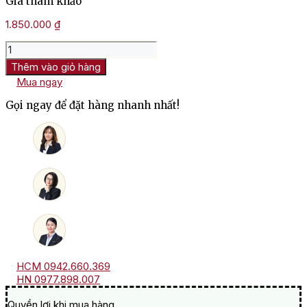
Giá tham khảo
1.850.000
₫
Rượu
Vang
Thêm vào giỏ hàng
Pháp
Mua ngay
Château
Lynch
Gọi ngay để đặt hàng nhanh nhất!
Moussas
2019
số
lượng
HCM 0942.660.369
HN 0977.898.007
Quyền lợi khi mua hàng