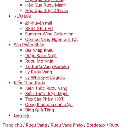
Hộp Quà Rượu Mạnh
Hộp Quà Rượu Chivas
⚡ƯU ĐÃI
🎁Khuyến mãi
BEST SELLER
Summer Wine Collection
Combo Vang Ngon Giá Tốt
Sản Phẩm Khác
Bia Nhập Khẩu
Rượu Sake Nhật
Rượu Mơ Nhật
Tủ Rượu Vang Kadeka
Ly Rượu Vang
Ly Whisky – Cognac
Kiến Thức Rượu
Kiến Thức Rượu Vang
Kiến Thức Rượu Mạnh
Top Sản Phẩm HOT
Công thức pha chế rượu
Blog Quà Tặng
Liên Hệ
Trang chủ
/
Rượu Vang
/
Rượu Vang Pháp
/
Bordeaux
/
Rượu