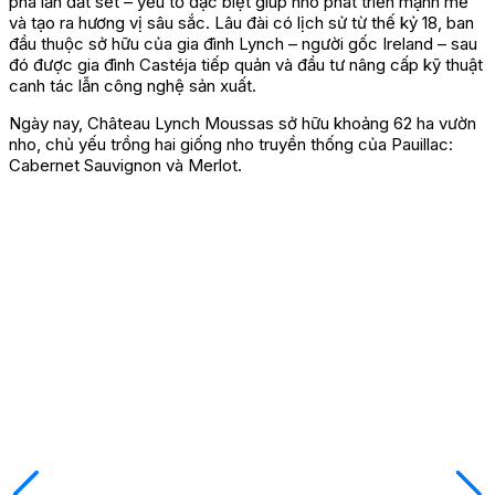
pha lẫn đất sét – yếu tố đặc biệt giúp nho phát triển mạnh mẽ
và tạo ra hương vị sâu sắc. Lâu đài có lịch sử từ thế kỷ 18, ban
đầu thuộc sở hữu của gia đình Lynch – người gốc Ireland – sau
đó được gia đình Castéja tiếp quản và đầu tư nâng cấp kỹ thuật
canh tác lẫn công nghệ sản xuất.
Ngày nay, Château Lynch Moussas sở hữu khoảng 62 ha vườn
nho, chủ yếu trồng hai giống nho truyền thống của Pauillac:
Cabernet Sauvignon và Merlot.