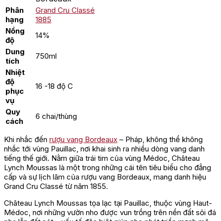
Phân
Grand Cru Classé
hạng
1885
Nồng
14%
độ
Dung
750ml
tích
Nhiệt
độ
16 -18 độ C
phục
vụ
Quy
6 chai/thùng
cách
Khi nhắc đến
rượu vang Bordeaux
– Pháp, không thể không
nhắc tới vùng Pauillac, nơi khai sinh ra nhiều dòng vang danh
tiếng thế giới. Nằm giữa trái tim của vùng Médoc, Château
Lynch Moussas là một trong những cái tên tiêu biểu cho đẳng
cấp và sự lịch lãm của rượu vang Bordeaux, mang danh hiệu
Grand Cru Classé từ năm 1855.
Château Lynch Moussas tọa lạc tại Pauillac, thuộc vùng Haut-
Médoc, nơi những vườn nho được vun trồng trên nền đất sỏi đá