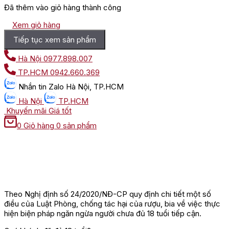
Đã thêm vào giỏ hàng thành công
Xem giỏ hàng
Tiếp tục xem sản phẩm
Hà Nội
0977.898.007
TP.HCM
0942.660.369
Nhắn tin
Zalo Hà Nội, TP.HCM
Hà Nội
TP.HCM
Khuyến mãi
Giá tốt
0
Giỏ hàng
0 sản phẩm
Theo Nghị định số 24/2020/NĐ-CP quy định chi tiết một số
điều của Luật Phòng, chống tác hại của rượu, bia về việc thực
hiện biện pháp ngăn ngừa người chưa đủ 18 tuổi tiếp cận.