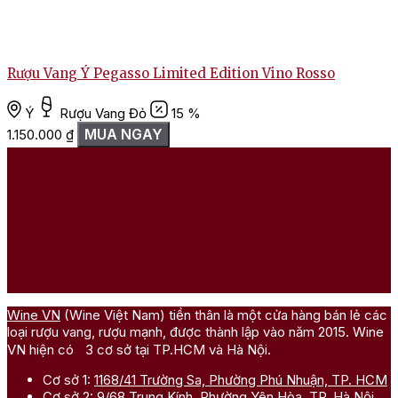
Rượu Vang Ý Pegasso Limited Edition Vino Rosso
Ý
Rượu Vang Đỏ
15 %
MUA NGAY
1.150.000
₫
Wine VN
(Wine Việt Nam) tiền thân là một cửa hàng bán lẻ các
loại rượu vang, rượu mạnh, được thành lập vào năm 2015. Wine
VN hiện có 3 cơ sở tại TP.HCM và Hà Nội.
Cơ sở 1:
1168/41 Trường Sa, Phường Phú Nhuận, TP. HCM
Cơ sở 2:
9/68 Trung Kính, Phường Yên Hòa, TP. Hà Nội