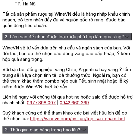
TP. Hà Nội.
Tất cả sản phẩm rượu tại WineVN đều là hàng nhập khẩu chính
ngạch, có tem nhãn đầy đủ và nguồn gốc rõ ràng, được bảo
quản đúng tiêu chuẩn.
2. Làm sao để chọn được loại rượu phù hợp làm quà tặng?
WineVN sẽ tư vấn dựa trên nhu cầu và ngân sách của bạn. Với
đối tác, bạn có thể chọn các dòng vang cao cấp Pháp, Ý kèm
hộp quà sang trọng.
Với bạn bè, đồng nghiệp, vang Chile, Argentina hay vang Ý tầm
trung sẽ là lựa chọn tinh tế, dễ thưởng thức. Ngoài ra, bạn có
thể tham khảo thêm combo hộp quà Tết, sinh nhật hoặc lễ kỷ
niệm được WineVN thiết kế sẵn.
Thùng 6 chai rượu Vang Ch
Liên hệ ngay với chúng tôi qua hotline hoặc zalo để được hỗ trợ
Hương vị vang Château Lynch
nhanh nhất:
0977.898.007
|
0942.660.369
Moussas 2019
Quý khách cũng có thể tham khảo các bài viết hữu ích để có
thể chọn lựa:
https://winevn.com/tin-tuc/top-san-pham-hot
Rượu Château Lynch Moussas 2019 có màu đỏ ruby sẫm ánh
3. Thời gian giao hàng trong bao lâu?
tím, lan tỏa hương thơm phức hợp của trái cây đen chín như