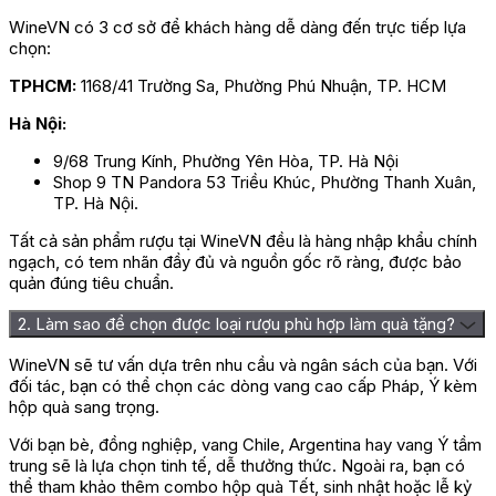
WineVN có 3 cơ sở để khách hàng dễ dàng đến trực tiếp lựa
chọn:
TPHCM:
1168/41 Trường Sa, Phường Phú Nhuận, TP. HCM
Hà Nội:
9/68 Trung Kính, Phường Yên Hòa, TP. Hà Nội
Shop 9 TN Pandora 53 Triều Khúc, Phường Thanh Xuân,
TP. Hà Nội.
Tất cả sản phẩm rượu tại WineVN đều là hàng nhập khẩu chính
ngạch, có tem nhãn đầy đủ và nguồn gốc rõ ràng, được bảo
quản đúng tiêu chuẩn.
2. Làm sao để chọn được loại rượu phù hợp làm quà tặng?
WineVN sẽ tư vấn dựa trên nhu cầu và ngân sách của bạn. Với
đối tác, bạn có thể chọn các dòng vang cao cấp Pháp, Ý kèm
hộp quà sang trọng.
Với bạn bè, đồng nghiệp, vang Chile, Argentina hay vang Ý tầm
trung sẽ là lựa chọn tinh tế, dễ thưởng thức. Ngoài ra, bạn có
thể tham khảo thêm combo hộp quà Tết, sinh nhật hoặc lễ kỷ