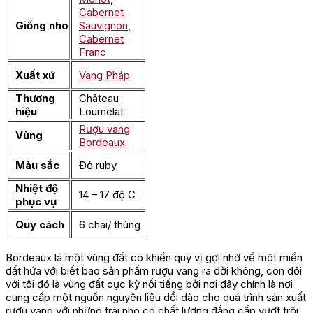
Cabernet
Giống nho
Sauvignon
,
Cabernet
Franc
Xuất xứ
Vang Pháp
Thương
Château
hiệu
Loumelat
Rượu vang
Vùng
Bordeaux
Màu sắc
Đỏ ruby
Nhiệt độ
14 – 17 độ C
phục vụ
Quy cách
6 chai/ thùng
Bordeaux là một vùng đất có khiến quý vị gợi nhớ về một miền
đất hứa với biết bao sản phẩm rượu vang ra đời không, còn đối
với tôi đó là vùng đất cực kỳ nổi tiếng bởi nơi đây chính là nơi
cung cấp một nguồn nguyên liệu dồi dào cho quá trình sản xuất
rượu vang với những trái nho có chất lượng đẳng cấp vượt trội.