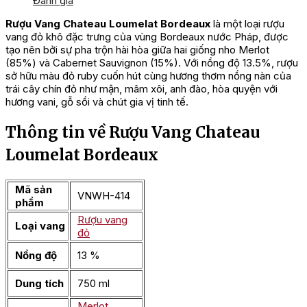
Đánh giá
Rượu Vang Chateau Loumelat Bordeaux
là một loại rượu
vang đỏ khô đặc trưng của vùng Bordeaux nước Pháp, được
tạo nên bởi sự pha trộn hài hòa giữa hai giống nho Merlot
(85%) và Cabernet Sauvignon (15%). Với nồng độ 13.5%, rượu
sở hữu màu đỏ ruby cuốn hút cùng hương thơm nồng nàn của
trái cây chín đỏ như mận, mâm xôi, anh đào, hòa quyện với
hương vani, gỗ sồi và chút gia vị tinh tế.
Thông tin về Rượu Vang Chateau
Loumelat Bordeaux
Mã sản
VNWH-414
phẩm
Rượu vang
Loại vang
đỏ
Nồng độ
13 %
Dung tích
750 ml
Merlot
,