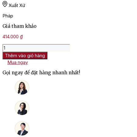
Xuất Xứ
Pháp
Giá tham khảo
414.000
₫
Rượu
Vang
Thêm vào giỏ hàng
Pháp
Mua ngay
Chateau
Loumelat
Gọi ngay để đặt hàng nhanh nhất!
Bordeaux
số
lượng