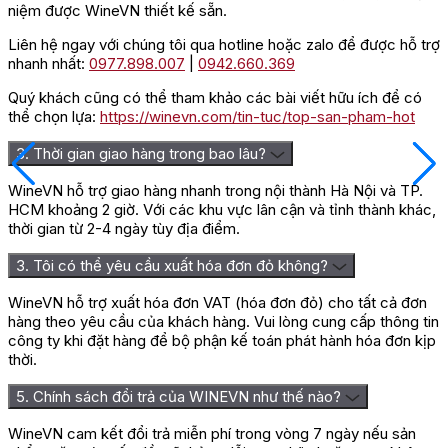
niệm được WineVN thiết kế sẵn.
Liên hệ ngay với chúng tôi qua hotline hoặc zalo để được hỗ trợ
nhanh nhất:
0977.898.007
|
0942.660.369
Quý khách cũng có thể tham khảo các bài viết hữu ích để có
thể chọn lựa:
https://winevn.com/tin-tuc/top-san-pham-hot
3. Thời gian giao hàng trong bao lâu?
WineVN hỗ trợ giao hàng nhanh trong nội thành Hà Nội và TP.
HCM khoảng 2 giờ. Với các khu vực lân cận và tỉnh thành khác,
thời gian từ 2-4 ngày tùy địa điểm.
3. Tôi có thể yêu cầu xuất hóa đơn đỏ không?
WineVN hỗ trợ xuất hóa đơn VAT (hóa đơn đỏ) cho tất cả đơn
hàng theo yêu cầu của khách hàng. Vui lòng cung cấp thông tin
công ty khi đặt hàng để bộ phận kế toán phát hành hóa đơn kịp
thời.
5. Chính sách đổi trả của WINEVN như thế nào?
WineVN cam kết đổi trả miễn phí trong vòng 7 ngày nếu sản