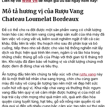
Liên hệ với
Wine VN
để nhận giá ưu đãi ngay hôm nay!
Mô tả hương vị của Rượu Vang
Chateau Loumelat Bordeaux
Để có thể cho ra đời được một sản phẩm vang có chất lượng
hoàn hảo các nhà làm vang cùng ekip sản xuất của nhà máy đã
làm việc vô cùng vất vả, kiểm soát nghiêm ngặt ở tất cả các
khâu. Đầu tiên là việc thu hoạch nho sau đó phân loại và bỏ
cuống, tiếp theo nho sẽ được cho vào hệ thống nghiền nát lấy
dịch và thực hiện quá trình lên men, ngâm ủ và lão hóa trong
những chiếc thùng gỗ sồi của Pháp với thời gian từ 6 tháng trở
lên. Khi rượu đã đảm bảo về hương vị và chất lượng chúng mới
được đem đi đóng chai và tiêu thụ.
Ấn tượng đầu tiên khi chúng ta tiếp xúc với chai
rượu vang
này
đó là một thiết kế nhãn chai sang trọng, chỉn chu cùng gam
màu đỏ ruby vô cùng ấn tượng tạo nên một vẻ đẹp hết sức
cuốn hút với quý vị. Khui nắp chai vang và thưởng thức ngụm
vang đầu tiên quý vị sẽ cảm nhận được hương vị của một số
loại trái cây chín mọng như quả mâm xôi, quả anh đào hòa
quyện cùng tuyết tùng, hạt tiêu, gỗ sồi nồng nàn quyến rũ sẽ
đưa quý vị đến với nhiều cung bậc cảm xúc tạo nên sự thư giãn