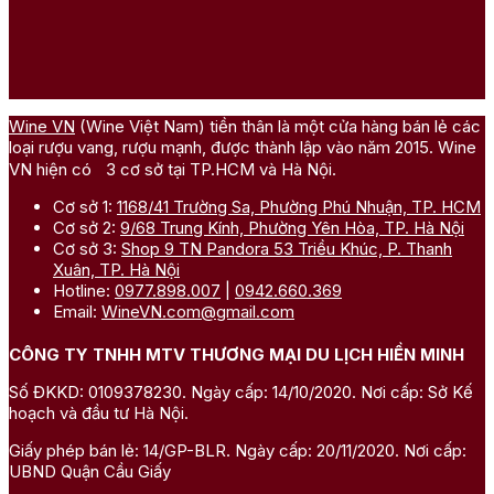
Wine VN
(Wine Việt Nam) tiền thân là một cửa hàng bán lẻ các
loại rượu vang, rượu mạnh, được thành lập vào năm 2015. Wine
VN hiện có 3 cơ sở tại TP.HCM và Hà Nội.
Cơ sở 1:
1168/41 Trường Sa, Phường Phú Nhuận, TP. HCM
Cơ sở 2:
9/68 Trung Kính, Phường Yên Hòa, TP. Hà Nội
Cơ sở 3:
Shop 9 TN Pandora 53 Triều Khúc, P. Thanh
Xuân, TP. Hà Nội
Hotline:
0977.898.007
|
0942.660.369
Email:
WineVN.com@gmail.com
CÔNG TY TNHH MTV THƯƠNG MẠI DU LỊCH HIỀN MINH
Số ĐKKD: 0109378230. Ngày cấp: 14/10/2020. Nơi cấp: Sở Kế
hoạch và đầu tư Hà Nội.
Giấy phép bán lẻ: 14/GP-BLR. Ngày cấp: 20/11/2020. Nơi cấp:
UBND Quận Cầu Giấy