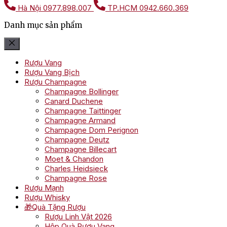
Hà Nội
0977.898.007
TP.HCM
0942.660.369
Danh mục sản phẩm
Rượu Vang
Rượu Vang Bịch
Rượu Champagne
Champagne Bollinger
Canard Duchene
Champagne Taittinger
Champagne Armand
Champagne Dom Perignon
Champagne Deutz
Champagne Billecart
Moet & Chandon
Charles Heidsieck
Champagne Rose
Rượu Mạnh
Rượu Whisky
🎁Quà Tặng Rượu
Rượu Linh Vật 2026
Hộp Quà Rượu Vang