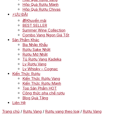
Hộp Quà Rượu Mạnh
Hộp Quà Rượu Chivas
⚡ƯU ĐÃI
🎁Khuyến mãi
BEST SELLER
Summer Wine Collection
Combo Vang Ngon Giá Tốt
Sản Phẩm Khác
Bia Nhập Khẩu
Rượu Sake Nhật
Rượu Mơ Nhật
Tủ Rượu Vang Kadeka
Ly Rượu Vang
Ly Whisky – Cognac
Kiến Thức Rượu
Kiến Thức Rượu Vang
Kiến Thức Rượu Mạnh
Top Sản Phẩm HOT
Công thức pha chế rượu
Blog Quà Tặng
Liên Hệ
Trang chủ
/
Rượu Vang
/
Rượu vang theo loại
/
Rượu Vang