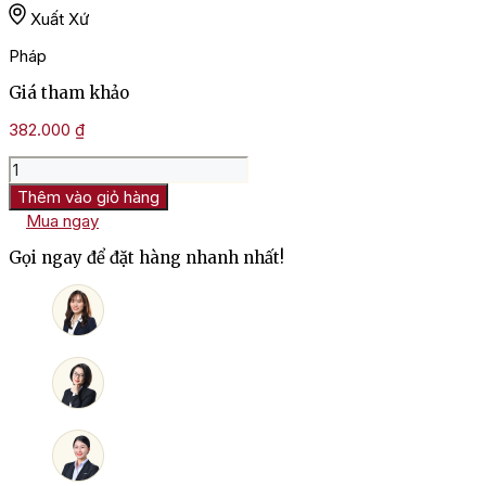
Xuất Xứ
Pháp
Giá tham khảo
382.000
₫
Rượu
Vang
Thêm vào giỏ hàng
Chateau
Mua ngay
La
Vignolle
Gọi ngay để đặt hàng nhanh nhất!
Bordeaux
Supérieur
số
lượng