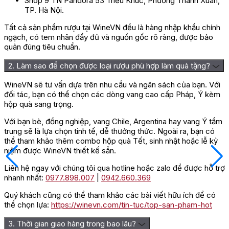
Shop 9 TN Pandora 53 Triều Khúc, Phường Thanh Xuân,
TP. Hà Nội.
Địa chỉ mua rượu Chateau La Vignolle
Tất cả sản phẩm rượu tại WineVN đều là hàng nhập khẩu chính
Bordeaux Supérieur chính hãng, uy
ngạch, có tem nhãn đầy đủ và nguồn gốc rõ ràng, được bảo
tín
quản đúng tiêu chuẩn.
2. Làm sao để chọn được loại rượu phù hợp làm quà tặng?
Wine VN
là nơi lựa chọn uy tín nhất khi bạn muốn mua rượu
vang ngoại chất lượng cao tại Việt Nam. Chúng tôi có nhiều
WineVN sẽ tư vấn dựa trên nhu cầu và ngân sách của bạn. Với
năm kinh nghiệm trong lĩnh vực nhập khẩu và phân phối Rượu
đối tác, bạn có thể chọn các dòng vang cao cấp Pháp, Ý kèm
Vang Chateau La Vignolle Bordeaux Supérieur cũng như các
hộp quà sang trọng.
loại rượu vang khác từ nhiều quốc gia.
Với bạn bè, đồng nghiệp, vang Chile, Argentina hay vang Ý tầm
Quý khách có thể liên hệ với Wine VN qua Hotline
trung sẽ là lựa chọn tinh tế, dễ thưởng thức. Ngoài ra, bạn có
0977.898.007 hoặc 0942.660.369. Hoặc truy cập trực tiếp vào
thể tham khảo thêm combo hộp quà Tết, sinh nhật hoặc lễ kỷ
website
https://winevn.com/
để được hỗ trợ nhanh nhất.
niệm được WineVN thiết kế sẵn.
Khám phá hương vị tinh tế của Rượu Vang Chateau La Vignolle
Liên hệ ngay với chúng tôi qua hotline hoặc zalo để được hỗ trợ
Bordeaux Supérieur, một tác phẩm nghệ thuật từ vùng
nhanh nhất:
0977.898.007
|
0942.660.369
Bordeaux danh tiếng. Với sự hoàn hảo trong mỗi giọt rượu,
Chateau La Vignolle mang đến trải nghiệm thưởng thức hấp dẫn
Quý khách cũng có thể tham khảo các bài viết hữu ích để có
với hương thơm phức tạp và hương vị độc đáo. Sự kết hợp tinh
thể chọn lựa:
https://winevn.com/tin-tuc/top-san-pham-hot
tế của nho Merlot và Cabernet Sauvignon tạo nên chai rượu
vang đẳng cấp, thích hợp để tận hưởng trong những dịp quan
3. Thời gian giao hàng trong bao lâu?