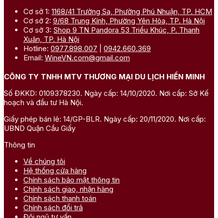
Cơ sở 1:
1168/41 Trường Sa, Phường Phú Nhuận, TP. HCM
Cơ sở 2:
9/68 Trung Kính, Phường Yên Hòa, TP. Hà Nội
Cơ sở 3:
Shop 9 TN Pandora 53 Triều Khúc, P. Thanh
Xuân, TP. Hà Nội
Hotline:
0977.898.007
|
0942.660.369
Email:
WineVN.com@gmail.com
CÔNG TY TNHH MTV THƯƠNG MẠI DU LỊCH HIỀN MINH
Số ĐKKD: 0109378230. Ngày cấp: 14/10/2020. Nơi cấp: Sở Kế
hoạch và đầu tư Hà Nội.
Giấy phép bán lẻ: 14/GP-BLR. Ngày cấp: 20/11/2020. Nơi cấp:
UBND Quận Cầu Giấy
Thông tin
Về chúng tôi
Hệ thống cửa hàng
Chính sách bảo mật thông tin
Chính sách giao, nhận hàng
Chính sách thanh toán
Chính sách đổi trả
Đội ngũ tư vấn