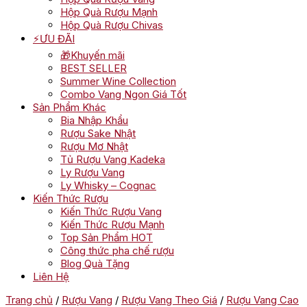
Hộp Quà Rượu Mạnh
Hộp Quà Rượu Chivas
⚡ƯU ĐÃI
🎁Khuyến mãi
BEST SELLER
Summer Wine Collection
Combo Vang Ngon Giá Tốt
Sản Phẩm Khác
Bia Nhập Khẩu
Rượu Sake Nhật
Rượu Mơ Nhật
Tủ Rượu Vang Kadeka
Ly Rượu Vang
Ly Whisky – Cognac
Kiến Thức Rượu
Kiến Thức Rượu Vang
Kiến Thức Rượu Mạnh
Top Sản Phẩm HOT
Công thức pha chế rượu
Blog Quà Tặng
Liên Hệ
Trang chủ
/
Rượu Vang
/
Rượu Vang Theo Giá
/
Rượu Vang Cao