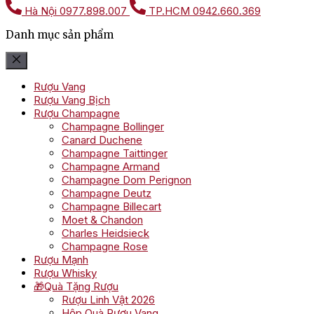
Hà Nội
0977.898.007
TP.HCM
0942.660.369
Danh mục sản phẩm
Rượu Vang
Rượu Vang Bịch
Rượu Champagne
Champagne Bollinger
Canard Duchene
Champagne Taittinger
Champagne Armand
Champagne Dom Perignon
Champagne Deutz
Champagne Billecart
Moet & Chandon
Charles Heidsieck
Champagne Rose
Rượu Mạnh
Rượu Whisky
🎁Quà Tặng Rượu
Rượu Linh Vật 2026
Hộp Quà Rượu Vang