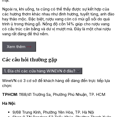
mại.
Ngoài ra, khi uống, ta cũng có thể thấy được sự kết hợp của
các hương thơm khác nhau như đinh hương, tuyết tùng, anh đào
hay thảo mộc. Đặc biệt, rượu vang còn có mùi gỗ sồi do quá
trình ủ trong thùng gỗ. Nồng độ cồn 14% giúp cho rượu vang
có cấu trúc cân bằng và dư vị mượt mà. Đây là một chai rượu
vang rất đáng để thử nếm.
Hướng dẫn cách thưởng thức rượu
Xem thêm
Chateau La Vignolle Bordeaux
Các câu hỏi thường gặp
Supérieur
1. Địa chỉ các cửa hàng WINEVN ở đâu?
Chateau La Vignolle Bordeaux Supérieur là một loại rượu vang
đặc biệt, yêu cầu người thưởng thức phải có kỹ năng và kiến
WineVN có 3 cơ sở để khách hàng dễ dàng đến trực tiếp lựa
thức về rượu vang. Để tận hưởng hương vị tuyệt hảo của nó,
chọn:
bạn nên kết hợp với các món ăn như thịt đỏ nướng, sườn
nướng, thịt bò hoặc thịt cừu nướng. Nhiệt độ lý tưởng để uống
TPHCM:
1168/41 Trường Sa, Phường Phú Nhuận, TP. HCM
rượu vang này là từ 16-18 độ.
Hà Nội:
Đây là một loại rượu vang không thể bỏ qua trong những dịp
9/68 Trung Kính, Phường Yên Hòa, TP. Hà Nội
đặc biệt và những bữa tiệc sang trọng.