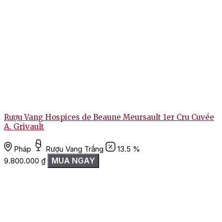
Rượu Vang Hospices de Beaune Meursault 1er Cru Cuvée
A. Grivault
Pháp
Rượu Vang Trắng
13.5 %
MUA NGAY
9.800.000
₫
1