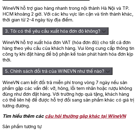
trọng. Mua ngay để trải nghiệm sự sang trọng và đẳng cấp của
Chateau La Vignolle Bordeaux Supérieur.
WineVN hỗ trợ giao hàng nhanh trong nội thành Hà Nội và TP.
HCM khoảng 2 giờ. Với các khu vực lân cận và tỉnh thành khác,
Đánh giá
thời gian từ 2-4 ngày tùy địa điểm.
Chưa có đánh giá nào.
3. Tôi có thể yêu cầu xuất hóa đơn đỏ không?
Hãy là người đầu tiên nhận xét “Rượu Vang Chateau La Vignolle
WineVN hỗ trợ xuất hóa đơn VAT (hóa đơn đỏ) cho tất cả đơn
Bordeaux Supérieur”
hàng theo yêu cầu của khách hàng. Vui lòng cung cấp thông tin
công ty khi đặt hàng để bộ phận kế toán phát hành hóa đơn kịp
Bạn phải
đăng nhập
để gửi đánh giá.
thời.
5. Chính sách đổi trả của WINEVN như thế nào?
WineVN cam kết đổi trả miễn phí trong vòng 7 ngày nếu sản
phẩm gặp các vấn đề: vỡ, hỏng, lỗi tem nhãn hoặc rượu không
đúng như đơn đặt hàng. Với trường hợp quà tặng, khách hàng
có thể liên hệ để được hỗ trợ đổi sang sản phẩm khác có giá trị
tương đương.
Tìm hiểu thêm các
câu hỏi thường gặp khác tại WineVN
Sản phẩm tương tự