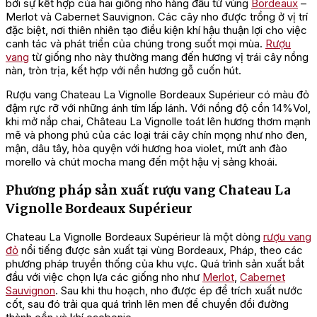
bởi sự kết hợp của hai giống nho hàng đầu từ vùng
Bordeaux
–
Merlot và Cabernet Sauvignon. Các cây nho được trồng ở vị trí
đặc biệt, nơi thiên nhiên tạo điều kiện khí hậu thuận lợi cho việc
canh tác và phát triển của chúng trong suốt mọi mùa.
Rượu
vang
từ giống nho này thường mang đến hương vị trái cây nồng
nàn, tròn trịa, kết hợp với nền hương gỗ cuốn hút.
Rượu vang Chateau La Vignolle Bordeaux Supérieur có màu đỏ
đậm rực rỡ với những ánh tím lấp lánh. Với nồng độ cồn 14%Vol,
khi mở nắp chai, Château La Vignolle toát lên hương thơm mạnh
mẽ và phong phú của các loại trái cây chín mọng như nho đen,
mận, dâu tây, hòa quyện với hương hoa violet, mứt anh đào
morello và chút mocha mang đến một hậu vị sảng khoái.
Phương pháp sản xuất rượu vang Chateau La
Vignolle Bordeaux Supérieur
Chateau La Vignolle Bordeaux Supérieur là một dòng
rượu vang
đỏ
nổi tiếng được sản xuất tại vùng Bordeaux, Pháp, theo các
phương pháp truyền thống của khu vực. Quá trình sản xuất bắt
đầu với việc chọn lựa các giống nho như
Merlot
,
Cabernet
Sauvignon
. Sau khi thu hoạch, nho được ép để trích xuất nước
cốt, sau đó trải qua quá trình lên men để chuyển đổi đường