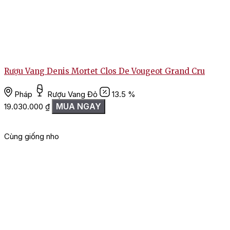
Rượu Vang Denis Mortet Clos De Vougeot Grand Cru
Pháp
Rượu Vang Đỏ
13.5 %
MUA NGAY
19.030.000
₫
Cùng giống nho
G