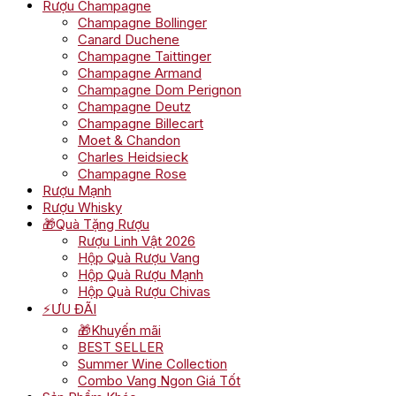
Rượu Champagne
Champagne Bollinger
Canard Duchene
Champagne Taittinger
Champagne Armand
Champagne Dom Perignon
Champagne Deutz
Champagne Billecart
Moet & Chandon
Charles Heidsieck
Champagne Rose
Rượu Mạnh
Rượu Whisky
🎁Quà Tặng Rượu
Rượu Linh Vật 2026
Hộp Quà Rượu Vang
Hộp Quà Rượu Mạnh
Hộp Quà Rượu Chivas
⚡ƯU ĐÃI
🎁Khuyến mãi
BEST SELLER
Summer Wine Collection
Combo Vang Ngon Giá Tốt