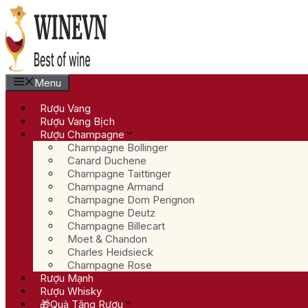
Chuyển
đến
nội
dung
Menu
Rượu Vang
Rượu Vang Bịch
Rượu Champagne
Champagne Bollinger
Canard Duchene
Champagne Taittinger
Champagne Armand
Champagne Dom Perignon
Champagne Deutz
Champagne Billecart
Moet & Chandon
Charles Heidsieck
Champagne Rose
Rượu Mạnh
Rượu Whisky
🎁Quà Tặng Rượu