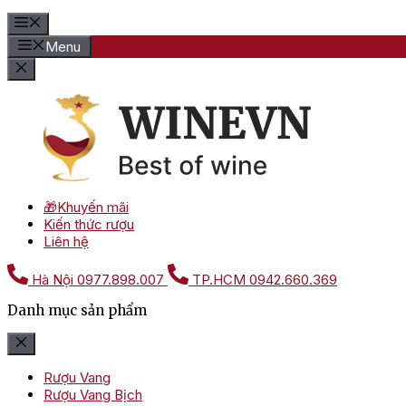
Menu
🎁Khuyến mãi
Kiến thức rượu
Liên hệ
Hà Nội
0977.898.007
TP.HCM
0942.660.369
Danh mục sản phẩm
Rượu Vang
Rượu Vang Bịch