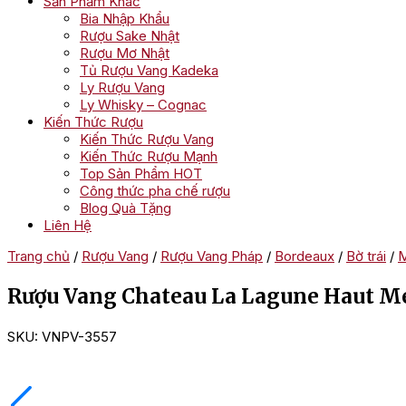
Sản Phẩm Khác
Bia Nhập Khẩu
Rượu Sake Nhật
Rượu Mơ Nhật
Tủ Rượu Vang Kadeka
Ly Rượu Vang
Ly Whisky – Cognac
Kiến Thức Rượu
Kiến Thức Rượu Vang
Kiến Thức Rượu Mạnh
Top Sản Phẩm HOT
Công thức pha chế rượu
Blog Quà Tặng
Liên Hệ
Trang chủ
/
Rượu Vang
/
Rượu Vang Pháp
/
Bordeaux
/
Bờ trái
/
Rượu Vang Chateau La Lagune Haut M
SKU:
VNPV-3557