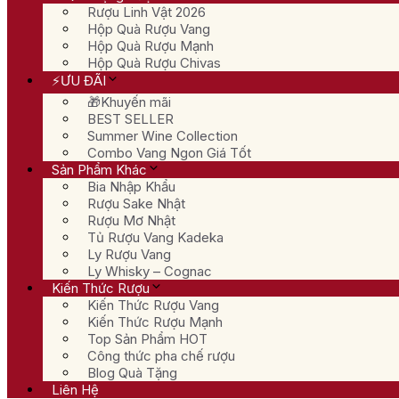
Rượu Linh Vật 2026
Hộp Quà Rượu Vang
Hộp Quà Rượu Mạnh
Hộp Quà Rượu Chivas
⚡ƯU ĐÃI
🎁Khuyến mãi
BEST SELLER
Summer Wine Collection
Combo Vang Ngon Giá Tốt
Sản Phẩm Khác
Bia Nhập Khẩu
Rượu Sake Nhật
Rượu Mơ Nhật
Tủ Rượu Vang Kadeka
Ly Rượu Vang
Ly Whisky – Cognac
Kiến Thức Rượu
Kiến Thức Rượu Vang
Kiến Thức Rượu Mạnh
Top Sản Phẩm HOT
Công thức pha chế rượu
Blog Quà Tặng
Liên Hệ