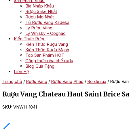
Sản Phẩm Khác
Bia Nhập Khẩu
Rượu Sake Nhật
Rượu Mơ Nhật
Tủ Rượu Vang Kadeka
Ly Rượu Vang
Ly Whisky – Cognac
Kiến Thức Rượu
Kiến Thức Rượu Vang
Kiến Thức Rượu Mạnh
Top Sản Phẩm HOT
Công thức pha chế rượu
Blog Quà Tặng
Liên Hệ
Trang chủ
/
Rượu Vang
/
Rượu Vang Pháp
/
Bordeaux
/ Rượu Vang
Rượu Vang Chateau Haut Saint Brice S
SKU:
VNWH-1041