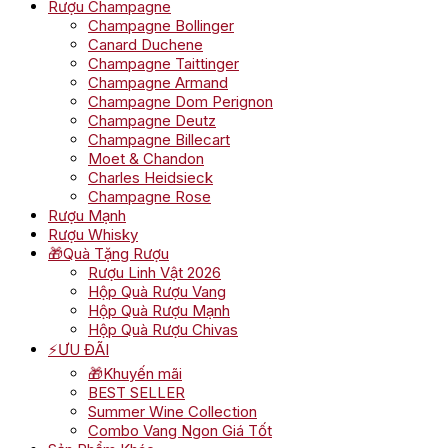
Rượu Champagne
Champagne Bollinger
Canard Duchene
Champagne Taittinger
Champagne Armand
Champagne Dom Perignon
Champagne Deutz
Champagne Billecart
Moet & Chandon
Charles Heidsieck
Champagne Rose
Rượu Mạnh
Rượu Whisky
🎁Quà Tặng Rượu
Rượu Linh Vật 2026
Hộp Quà Rượu Vang
Hộp Quà Rượu Mạnh
Hộp Quà Rượu Chivas
⚡ƯU ĐÃI
🎁Khuyến mãi
BEST SELLER
Summer Wine Collection
Combo Vang Ngon Giá Tốt