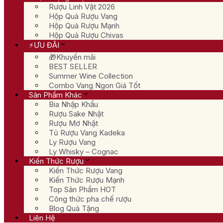
Rượu Linh Vật 2026
Hộp Quà Rượu Vang
Hộp Quà Rượu Mạnh
Hộp Quà Rượu Chivas
⚡ƯU ĐÃI
🎁Khuyến mãi
BEST SELLER
Summer Wine Collection
Combo Vang Ngon Giá Tốt
Sản Phẩm Khác
Bia Nhập Khẩu
Rượu Sake Nhật
Rượu Mơ Nhật
Tủ Rượu Vang Kadeka
Ly Rượu Vang
Ly Whisky – Cognac
Kiến Thức Rượu
Kiến Thức Rượu Vang
Kiến Thức Rượu Mạnh
Top Sản Phẩm HOT
Công thức pha chế rượu
Blog Quà Tặng
Liên Hệ