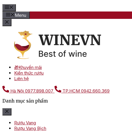
Menu
🎁Khuyến mãi
Kiến thức rượu
Liên hệ
Hà Nội
0977.898.007
TP.HCM
0942.660.369
Danh mục sản phẩm
Rượu Vang
Rượu Vang Bịch