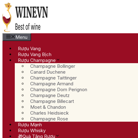
Chuyển
đến
nội
dung
Menu
Rượu Vang
Rượu Vang Bịch
Rượu Champagne
Champagne Bollinger
Canard Duchene
Champagne Taittinger
Champagne Armand
Champagne Dom Perignon
Champagne Deutz
Champagne Billecart
Moet & Chandon
Charles Heidsieck
Champagne Rose
Rượu Mạnh
Rượu Whisky
🎁Quà Tặng Rượu